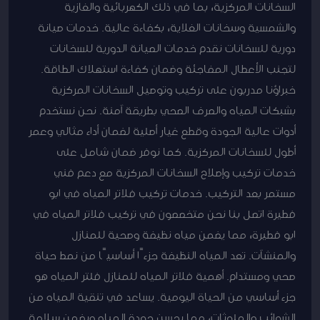
السخانات المركزية، بما في ذلك الكهربائية والغازية
والشمسية وسخانات الغلاية، بكفاءة عالية. خدمات صيانة
دورية للسخانات نقدم خدمات الصيانة الدورية للسخانات
لتجنب الأعطال المفاجئة وضمان كفاءة استهلاك الطاقة.
خبراؤنا مدربون على تركيب وتوصيل السخانات المركزية
بشبكات المياه والصرف الصحي بطريقة آمنة. نحن نستخدم
أدوات عالية الجودة وقطع غيار أصلية لضمان أداء مثالي وعمر
أطول للسخانات المركزية. كما نوفر ضمان شامل على
خدمات تركيب وإصلاح السخانات المركزية مع دعم فني
مستمر بعد التركيب. خدمات تركيب فلاتر المياه في ابو
فطيرة اتصل بنا نحن متخصصون في تركيب فلاتر المياه في
ابو فطيرة، مما يضمن مياه نظيفة وصحية للمنازل
والمنشآت. تعد المياه النظيفة جزءًا أساسيًا من نمط حياة
صحي ومستدام. أهمية فلاتر المياه للمنازل فلتر المياه هو
جزء أساسي من الحياة اليومية. يساعد في تنقية المياه من
الشوائب والملوثات، مما يحسن جودة المياه ويضمن سلامة