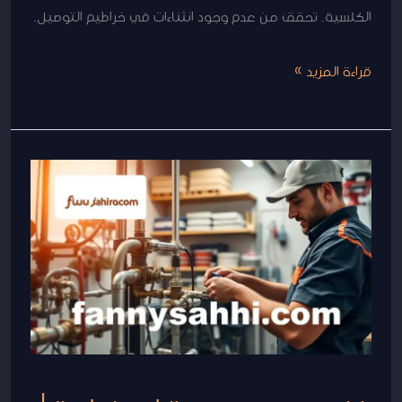
الكلسية. تحقق من عدم وجود انثناءات في خراطيم التوصيل.
قراءة المزيد »
فنى
صحى
جمعية
ابو
فطيرة
|
50267365