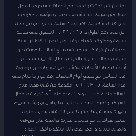
يعني توفير الوقت والجهد، مع الحفاظ على جودة العمل.
سواء كان منزلك، مستشفى، فندق، أو مؤسسة حكومية،
نحن هنا لمساعدتك. اقرا ايضا : تسليك مجاري تواصل معنا
الآن على رقم الطوارئ 50267365 للحصول على خدمة
سريعة وموثوقة في أي وقت من اليوم. النقاط الرئيسية
خدمات متوفرة 24 ساعة في صباح السالم بالكويت حلول
سريعة وفعالة لتسربات المياه وأعطال الأنابيب استخدام
أحدث المعدات الألمانية للكشف عن التسربات خبرة واسعة
في التعامل مع جميع أنواع المنشآت رقم طوارئ متاح على
مدار الساعة: 50267365 : مقدمة عن فنى صحى صباح
السالم منذ عام 2005، ونحن نقدم حلولاً مبتكرة في مجال
السباكة والصرف الصحي. بدأنا رحلتنا بتأسيس ورشة صغيرة،
واليوم نقود فريقاً مكوناً من 35 فني صحي محترف.
نفتخر بشراكاتنا مع علامات تجارية عالمية مثل جروهي
وألماني ستاندرد، مما يضمن لنا استخدام أفضل المواد