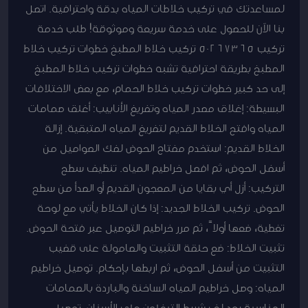
لمساعدتك في تركيب خلاطات المياه بدقة واحترافية. اتصل
بنا الآن للحصول على خدمة سريعة وموثوقة! طلب خدمة
تركيب 50267365 تركيب خلاط المطبخ خطوات تركيب خلاط
المطبخ بطريقة احترافية تشبه خطوات تركيب خلاط المطبخ
إلى حد كبير خطوات تركيب خلاط الحمام، مع بعض الاختلافات
البسيطة: إغلاق مصدر المياه وتفريغ الأنابيب: أغلق صمامات
المياه وافتح الخلاط القديم لتفريغ المياه المتبقية. إزالة
الخلاط القديم: استخدم مفتاح الحوض لفك الصواميل من
أسفل الحوض، ثم افصل خراطيم المياه. تنظيف سطح
التركيب: أزل أي بقايا من المعجون القديم أو الصدأ من سطح
الحوض. تركيب الخلاط الجديد: إذا كان الخلاط يأتي مع لوحة
تغطية، ضعها أولاً، ثم مرر خراطيم التوصيل عبر فتحة الحوض.
تثبيت الخلاط: ضع حلقة التثبيت والصامولة على قضيب
التثبيت من أسفل الحوض، ثم اربطها بإحكام. توصيل خراطيم
المياه: وصل خراطيم المياه الساخنة والباردة بالصمامات
المناسبة بعد لف شريط التيفلون على الأسنان. توصيل