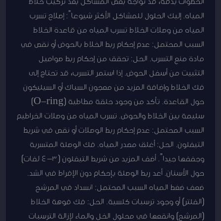
الخطوات بدقة، قد تواجه بعض المشاكل بعد تركيب خلاط
المياه. إليك الحلول للمشاكل الأكثر شيوعاً: إصلاح تسرب
المياه من وصلات الخلاط تسرب المياه من قاعدة الخلاط
السبب المحتمل: عدم إحكام ربط الخلاط بالحوض أو نقص في
مادة منع التسرب. الحل: تحقق من إحكام ربط صواميل
التثبيت من أسفل الحوض. إذا استمر التسرب، قد تحتاج إلى
فك الخلاط وإضافة المزيد من معجون السباك أو السيليكون
حول القاعدة. تأكد من وجود حلقة مطاطية (O-ring)
سليمة بين الخلاط والحوض. تسرب المياه من وصلات الخراطيم
السبب المحتمل: عدم إحكام ربط الوصلات أو نقص في شريط
التيفلون. الحل: أغلق مصدر المياه. فك الوصلة المتسربة
وجففها جيداً. أضف المزيد من شريط التيفلون (3-4 لفات)
حول الأسنان. أعد ربط الوصلة بإحكام دون الإفراط في الشد.
ضعف ضغط المياه السبب المحتمل: انسداد في المرشح
(الفلتر) أو وجود ترسبات كلسية. الحل: فك فوهة الخلاط
(المرشح) وانقعها في محلول الخل والماء لإزالة الترسبات