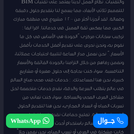
والتقنيات. نظام العمل لدينا يعتمد على تقنيات BIM
للتصميم ثلاثي الأبعاد، مما يسمح لنا بتقديم حلول دقيقة
وفعالة. لقد أنجزنا أكثر من 1200 مشروع في منطقة مبارك
الكبير، مما يعكس ثقة العميل في خدماتنا. اقرا ايضا :
تركيب سخانات مركزى “الجودة هي الأساس في كل ما
نقوم به، ونحن نحرص على تقديم أفضل الخدمات بأفضل
الأسعار.” نحن نعمل مدار الساعة لتلبية احتياجات عملائنا،
ونضمن رضاهم من خلال التزامنا بالجودة الفائقة والأسعار
التنافسية. سواء كنت بحاجة إلى حلول صغيرة أو مشاريع
كبيرة، نحن هنا لمساعدتك. : خدمات فنى صحى صباح السالم
في عالم يتطلب السرعة والدقة، نقدم خدمات متخصصة لحل
مشاكل الصرف الصحي والسباكة. سواء كنت تعاني من
تسربات المياه أو انسداد المجاري، نحن هنا لتقديم الحلول
الفورية والفعالة. تصليح حمامات نقدم خدمات تصليح
جـــوال
WhatsApp
حمامات صباح السالم باستخدام أحدث الأدوات والتقنيات. سواء
كانت مشكلة في الصرف أو تسرب المياه، نحن نضمن حلاً