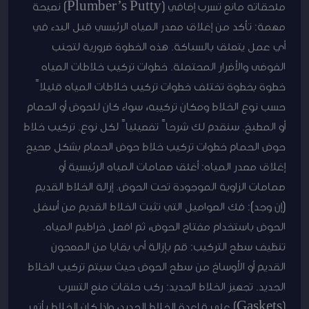
ملحقاته مانع تسرب إضافي (Plumber’s Putty) نصيحة
مهمة: تأكد من إغلاق مصدر المياه الرئيسي قبل البدء في
أي عمل يتعلق بالسباكة. هذه الخطوة ضرورية لتجنب
الفوضى والأضرار المحتملة. خطوات تركيب خلاطات المياه
خطوة بخطوة تختلف خطوات تركيب خلاطات المياه قليلاً
حسب نوع الخلاط ومكان تركيبه، سواء كان للحوض أو الحمام
أو المطبخ. سنقدم لك شرحاً تفصيلياً لكل نوع. تركيب خلاط
حوض الحمام خطوات تركيب خلاط حوض الحمام بشكل صحيح
إغلاق مصدر المياه: أغلق صمامات المياه الرئيسية أو
صمامات الزاوية الموجودة تحت الحوض. إزالة الخلاط القديم
(إن وجد): فك الصواميل التي تثبت الخلاط القديم من أسفل
الحوض باستخدام مفتاح الحوض، ثم افصل خراطيم المياه.
تنظيف سطح التركيب: قم بإزالة أي بقايا من المعجون
القديم أو الأوساخ من سطح الحوض حيث سيتم تركيب الخلاط
الجديد. تجهيز الخلاط الجديد: ركب حلقات منع التسرب
(Gaskets) على قاعدة الخلاط الجديد، وإذا كان الخلاط يأتي