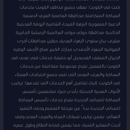
كنت في الكويت: نغطي جميع مناطق الكويت بخدمات
السباكة المتكاملة محافظة العاصمة الشرق الدسمة
الدعية المنصورية النزهة الفيحاء الشامية الروضة العديلية
الخالدية محافظة حولي حولي السالمية الرميثية الجابرية
مشرف بيان سلوى الزهراء الصديق حطين محافظات أخرى
الفروانية الجهراء الأحمدي مبارك الكبير صباح الأحمد الوفرة
الخيران المنقف الفحيحيل أبو حليفة خدمات فني صحي في
الكويت بالتفصيل نقدم مجموعة متكاملة من خدمات
السباكة والصرف الصحي التي تلبي جميع احتياجات العملاء
في الكويت. إليك تفاصيل أهم الخدمات التي نقدمها: تركيب
الأدوات الصحية الحديثة بأيدي خبراء متخصصين تأسيس
السباكة للمباني الجديدة نقدم خدمات تأسيس السباكة
للمباني الجديدة بدءاً من مرحلة التصميم وحتى التنفيذ
النهائي. نضمن تركيب شبكات المياه والصرف الصحي وفق
أحدث المعايير الفنية، مما يضمن كفاءة النظام وطول عمره