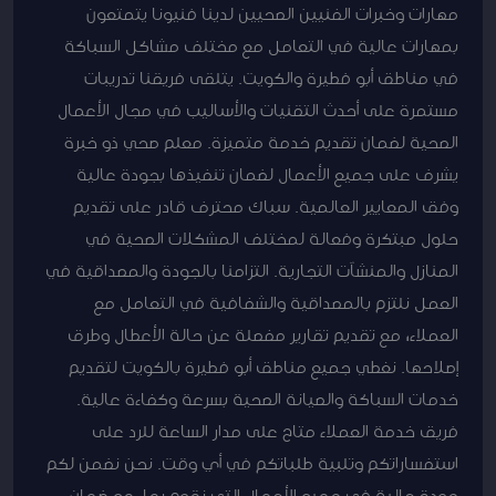
مهارات وخبرات الفنيين الصحيين لدينا فنيونا يتمتعون
بمهارات عالية في التعامل مع مختلف مشاكل السباكة
في مناطق أبو فطيرة والكويت. يتلقى فريقنا تدريبات
مستمرة على أحدث التقنيات والأساليب في مجال الأعمال
الصحية لضمان تقديم خدمة متميزة. معلم صحي ذو خبرة
يشرف على جميع الأعمال لضمان تنفيذها بجودة عالية
وفق المعايير العالمية. سباك محترف قادر على تقديم
حلول مبتكرة وفعالة لمختلف المشكلات الصحية في
المنازل والمنشآت التجارية. التزامنا بالجودة والمصداقية في
العمل نلتزم بالمصداقية والشفافية في التعامل مع
العملاء، مع تقديم تقارير مفصلة عن حالة الأعطال وطرق
إصلاحها. نغطي جميع مناطق أبو فطيرة بالكويت لتقديم
خدمات السباكة والصيانة الصحية بسرعة وكفاءة عالية.
فريق خدمة العملاء متاح على مدار الساعة للرد على
استفساراتكم وتلبية طلباتكم في أي وقت. نحن نضمن لكم
جودة عالية في جميع الأعمال التي نقوم بها، مع ضمان