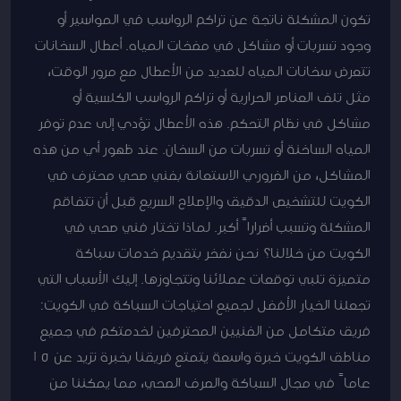
تكون المشكلة ناتجة عن تراكم الرواسب في المواسير أو
وجود تسربات أو مشاكل في مضخات المياه. أعطال السخانات
تتعرض سخانات المياه للعديد من الأعطال مع مرور الوقت،
مثل تلف العناصر الحرارية أو تراكم الرواسب الكلسية أو
مشاكل في نظام التحكم. هذه الأعطال تؤدي إلى عدم توفر
المياه الساخنة أو تسربات من السخان. عند ظهور أي من هذه
المشاكل، من الضروري الاستعانة بفني صحي محترف في
الكويت للتشخيص الدقيق والإصلاح السريع قبل أن تتفاقم
المشكلة وتسبب أضراراً أكبر. لماذا تختار فني صحي في
الكويت من خلالنا؟ نحن نفخر بتقديم خدمات سباكة
متميزة تلبي توقعات عملائنا وتتجاوزها. إليك الأسباب التي
تجعلنا الخيار الأفضل لجميع احتياجات السباكة في الكويت:
فريق متكامل من الفنيين المحترفين لخدمتكم في جميع
مناطق الكويت خبرة واسعة يتمتع فريقنا بخبرة تزيد عن 15
عاماً في مجال السباكة والصرف الصحي، مما يمكننا من