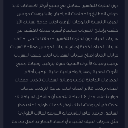
دون الحاجة للتكسير. نتعامل مع جميع أنواع الانسدادات في:
أحواض المطابخ والحمامات المراحيض والبانيوهات مواسير
الصرف الرئيسية البالوعات الأرضية اطلب خدمة تسليك الآن
كشف وإصلاح التسربات نستخدم أجهزة حديثة للكشف عن
تسربات المياه دون الحاجة للتكسير. خدماتنا تشمل: كشف
تسربات المياه الخفية إصلاح تسربات المواسير معالجة تسربات
خزانات المياه إصلاح تسربات السخانات اطلب كشف التسربات
تركيب وصيانة الأدوات الصحية نقوم بتركيب وصيانة جميع
الأدوات الصحية بمهارة واحترافية عالية: تركيب أطقم
الحمامات الكاملة تركيب وصيانة السخانات تركيب مضخات
المياه تركيب فلاتر المياه اطلب خدمة التركيب خدمات
طوارئ على مدار 24 ساعة نتفهم أن مشاكل السباكة قد
تحدث في أي وقت، لذلك نوفر خدمات طوارئ على مدار
الساعة. فريقنا جاهز للاستجابة السريعة لحالات الطوارئ
مثل تسربات المياه الشديدة أو انسداد المجاري. اتصل بخدمة