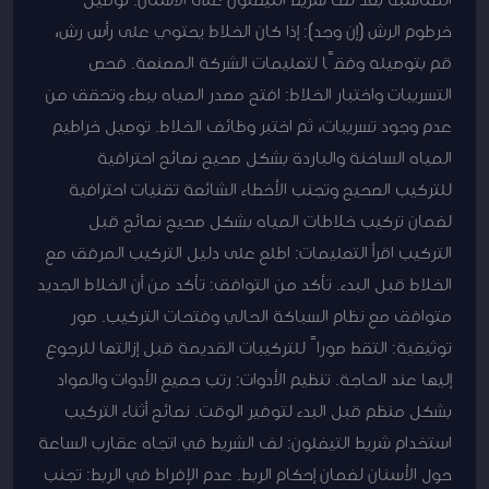
خرطوم الرش (إن وجد): إذا كان الخلاط يحتوي على رأس رش،
قم بتوصيله وفقًا لتعليمات الشركة المصنعة. فحص
التسريبات واختبار الخلاط: افتح مصدر المياه ببطء وتحقق من
عدم وجود تسريبات، ثم اختبر وظائف الخلاط. توصيل خراطيم
المياه الساخنة والباردة بشكل صحيح نصائح احترافية
للتركيب الصحيح وتجنب الأخطاء الشائعة تقنيات احترافية
لضمان تركيب خلاطات المياه بشكل صحيح نصائح قبل
التركيب اقرأ التعليمات: اطلع على دليل التركيب المرفق مع
الخلاط قبل البدء. تأكد من التوافق: تأكد من أن الخلاط الجديد
متوافق مع نظام السباكة الحالي وفتحات التركيب. صور
توثيقية: التقط صوراً للتركيبات القديمة قبل إزالتها للرجوع
إليها عند الحاجة. تنظيم الأدوات: رتب جميع الأدوات والمواد
بشكل منظم قبل البدء لتوفير الوقت. نصائح أثناء التركيب
استخدام شريط التيفلون: لف الشريط في اتجاه عقارب الساعة
حول الأسنان لضمان إحكام الربط. عدم الإفراط في الربط: تجنب