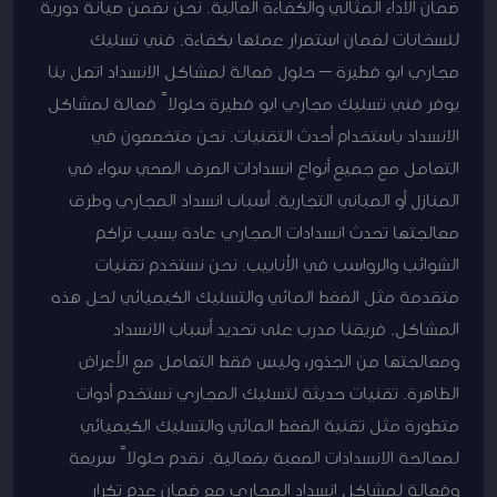
ضمان الأداء المثالي والكفاءة العالية. نحن نضمن صيانة دورية
للسخانات لضمان استمرار عملها بكفاءة. فني تسليك
مجاري ابو فطيرة – حلول فعالة لمشاكل الانسداد اتصل بنا
يوفر فني تسليك مجاري ابو فطيرة حلولاً فعالة لمشاكل
الانسداد باستخدام أحدث التقنيات. نحن متخصصون في
التعامل مع جميع أنواع انسدادات الصرف الصحي سواء في
المنازل أو المباني التجارية. أسباب انسداد المجاري وطرق
معالجتها تحدث انسدادات المجاري عادة بسبب تراكم
الشوائب والرواسب في الأنابيب. نحن نستخدم تقنيات
متقدمة مثل الضغط المائي والتسليك الكيميائي لحل هذه
المشاكل. فريقنا مدرب على تحديد أسباب الانسداد
ومعالجتها من الجذور، وليس فقط التعامل مع الأعراض
الظاهرة. تقنيات حديثة لتسليك المجاري نستخدم أدوات
متطورة مثل تقنية الضغط المائي والتسليك الكيميائي
لمعالجة الانسدادات الصعبة بفعالية. نقدم حلولاً سريعة
وفعالة لمشاكل انسداد المجاري مع ضمان عدم تكرار