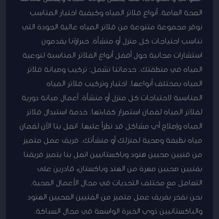
الصحة العامة. أنواع فلاتر المياه وكيفية اختيار المناسب
نوفر مجموعة متنوعة من فلاتر المياه عالية الجودة التي
تناسب احتياجات كل منزل أو منشأة. خبراؤنا يقدمون
استشارات مجانية حول أفضل أنواع الفلاتر المناسبة لنوعية
المياه في منطقتك. خدماتنا تشمل: تركيب وصيانة فلاتر
المياه بمختلف أنواعها. اختيار وتركيب فلاتر المياه
المناسبة لاحتياجات كل منزل أو منشأة. أعمال صيانة دورية
لفلاتر المياه لضمان استمرار كفاءتها. خدمة استبدال فلاتر
المياه وإصلاح أي مشاكل قد تطرأ عليها. اتصل بنا الآن لضمان
مياه نظيفة وصحية لمنزلك أو منشأتك. فريق عمل متميز
من فنيين صحيين هنود وباكستانيين اتصل بنا يتميز فريقنا
بفنيين صحيين مهرة من الهند وباكستان، قادرين على
التعامل مع مختلف التحديات في مجال الأعمال الصحية.
نحن نفخر بفريق عمل متميز من الفنيين الصحيين الهنود
والباكستانيين ذوي الخبرة الواسعة في مجال السباكة.