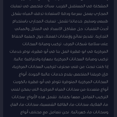
المشكلة في المستقبل القريب. سباك متخصص في تسليك
المجاري يعمل بسرعة ودقة لاستعادة تدفق المياه بشكل
طبيعي وسليم. خدماتنا تشمل: تسليك المجاري باستخدام
أحدث التقنيات. حل مشاكل الانسداد في المنازل والمباني
التجارية. تقديم نصائح وإرشادات للعملاء حول كيفية الحفاظ
على سلامة شبكات الصرف. تركيب وصيانة السخانات
المركزية في ابو فطيرة اتصل بنا في أبو فطيرة، نوفر خدمات
تركيب وصيانة السخانات المركزية بمهارة واحترافية عالية.
إذا كنت تبحث عن فني محترف لتركيب السخانات المركزية،
فإن فريقنا المتخصص يقدم خدمات عالية الجودة. أنواع
السخانات المركزية المتوفرة تتوفر في أبو فطيرة بالكويت
أنواع متعددة من سخانات المياه المركزية التي يمكن لفني
التركيب التعامل معها بكفاءة. تشمل هذه الأنواع: سخانات
ماء الغلاية، سخانات ماء الطاقة الشمسية، سخانات ماء الغاز،
وسخانات ماء كهربائية. نحن نتعامل مع مختلف أنواع