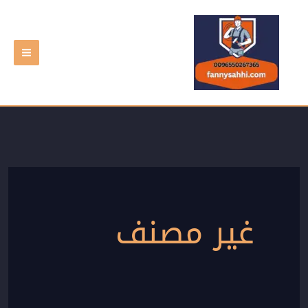
خطي
لى
لمحتوى
غير مصنف