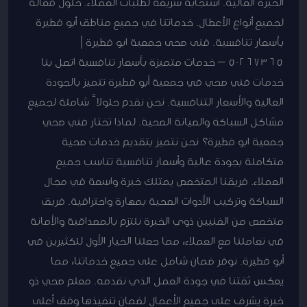
الخبرة العالية. استجابة سريعة لطلبات العملاء. حلول فعالة
لجميع أنواع الأعطال. خدماتنا في جميع مناطق أبو فطيرة
بأسعار تنافسية. فنى صحى جمعية ابو فطيرة |
50267365 – خدمات متميزة بأسعار تنافسية اتصل بنا
خدمات فني صحي في جمعية أبو فطيرة تتميز بالجودة
العالية والأسعار التنافسية. نحن نقدم حلولاً شاملة لجميع
مشاكل السباكة والصيانة الصحية. لماذا تختار فني صحي
جمعية ابو فطيرة؟ نحن نتميز بتقديم خدمات صحية
متكاملة بجودة عالية وأسعار تنافسية تناسب جميع
العملاء. فريقنا المتخصص يمتلك خبرة واسعة في مجال
السباكة وتركيب الأدوات الصحية بمهارة واحترافية. فريق
متخصص من الفنيين ذوي الخبرة نلتزم بالمصداقية والأمانة
في تعاملنا مع العملاء، مما جعلنا الخيار الأول للكثيرين في
أبو فطيرة. نوفر ضمان شامل على جميع خدماتنا، مما
يعكس ثقتنا في جودة العمل الذي نقدمه. معلم صحي ذو
خبرة يشرف على جميع الأعمال لضمان تنفيذها وفق أعلى