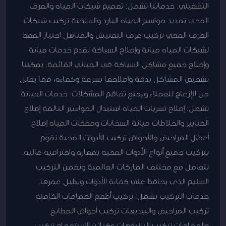
التشغيلي. خدماتنا تشمل: تصميم شبكات المياه والصرف
الصحي تمديد مواسير المياه البارد والساخنة تركيب شبكات
الصرف الصحي تركيب غرف التفتيش والمناهل اختبار الضغط
لشبكات المياه صيانة وإصلاح السباكة نقدم خدمات صيانة
وإصلاح جميع مشاكل السباكة في المباني القائمة. يمكننا
تشخيص المشاكل بدقة وإصلاحها بسرعة وكفاءة، مما يقلل
من الإزعاج للعملاء ويمنع تفاقم المشكلات. خدمات الصيانة
تشمل: إصلاح تسربات المياه استبدال المواسير التالفة إصلاح
الصنابير والخلاطات صيانة السخانات ومضخات المياه إصلاح
أعطال المراحيض والأحواض تركيب الأدوات الصحية نقوم
بتركيب جميع أنواع الأدوات الصحية بمهارة واحترافية عالية.
نتعامل مع مختلف الماركات العالمية ونضمن التركيب
السليم الذي يحافظ على كفاءة الأدوات ويطيل عمرها.
خدمات التركيب تشمل: تركيب أطقم الحمامات الكاملة
تركيب المراحيض والبيديهات تركيب أحواض المطابخ
والحمامات تركيب البانيوهات وكبائن الاستحمام تركيب