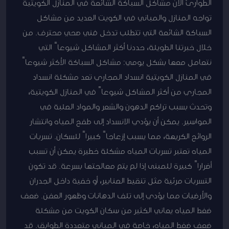
الطوارئ الآن مشاكل السباكة الشائعة في المنازل الكويتية
تواجه المنازل والمباني في الكويت العديد من مشاكل
السباكة الشائعة التي تتطلب تدخل فني صحي محترف. من
خلال خبرتنا الطويلة، حددنا أكثر المشاكل شيوعاً التي
نتعامل معها بشكل يومي: مشاكل السباكة الأكثر شيوعاً
في المنازل الكويتية انسداد المجاري تعد مشكلة انسداد
المجاري من أكثر المشاكل شيوعاً في المنازل الكويتية،
وتحدث بسبب تراكم الدهون والشعر والمواد الصلبة في
المواسير. يمكن أن يؤدي الانسداد إلى طفح المياه وانتشار
الروائح الكريهة، مما يسبب إزعاجاً كبيراً للسكان. تسربات
المياه تعتبر تسربات المياه مشكلة خطيرة يمكن أن تسبب
أضراراً كبيرة للمبنى إذا لم يتم معالجتها بسرعة. قد تكون
التسربات مرئية مثل تنقيط الصنابير، أو خفية داخل الجدران
والأرضيات مما يؤدي إلى تلف الدهانات وظهور العفن. ضعف
ضغط المياه يعاني الكثير من سكان الكويت من مشكلة
ضعف ضغط المياه، خاصة في المباني متعددة الطوابق. قد