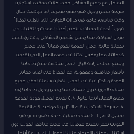
التعامل مع جميع المشاكل مهما كانت معقدة. استجابة
سريعة نضمن وصول فني صحي محترف إلى موقعك خلال
وقت قياسي، خاصة في حالات الطوارئ التي تتطلب تدخلاً
فورياً. أحدث المعدات نستخدم أحدث المعدات والتقنيات في
مجال السباكة، مما يضمن تشخيص المشاكل بدقة وإصلاحها
بكفاءة عالية. ضمان الخدمة نقدم ضماناً على جميع
خدماتنا، مما يعكس ثقتنا في جودة العمل الذي نقدمه
ويمنح عملاءنا راحة البال. أسعار منافسة نقدم خدماتنا
بأسعار منافسة ومعقولة، مع الحفاظ على أعلى معايير
الجودة والاحترافية في العمل. تغطية شاملة نغطي جميع
مناطق الكويت دون استثناء، مما يضمن وصول خدماتنا إلى
جميع العملاء أينما كانوا. 4.8 تقييم العملاء جودة الخدمة
4.8 سرعة الاستجابة 4.7 الالتزام بالمواعيد 4.9 القيمة
مقابل السعر 4.6 مناطق تغطية خدمات فني صحي في
الكويت نفخر بتقديم خدماتنا في جميع مناطق الكويت دون
استثناء. يمكنك الاعتماد علينا للوصول إليك بسرعة أينما