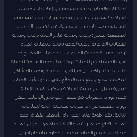
الخلاطات والصنابير خدمات متخصصة بالإضافة إلى خدمات
السباكة الأساسية، نقدم مجموعة من الخدمات المتخصصة
التي تلبي احتياجات محددة للعملاء في الكويت. الخدمات
المتخصصة تشمل: تركيب وصيانة فلاتر المياه تركيب وصيانة
السخانات المركزية تركيب أنظمة ترشيد استهلاك المياه
تركيب وصيانة مضخات المياه عزل الحمامات والمطابخ ضد
تسرب المياه نصائح للصيانة الوقائية لأنظمة السباكة للحفاظ
على نظام السباكة في منزلك بحالة جيدة وتجنب المشاكل
المكلفة، ننصح باتباع هذه النصائح للصيانة الوقائية: الصيانة
الدورية تطيل عمر أنظمة السباكة وتوفر تكاليف الإصلاح
فحص دوري للتسربات قم بفحص المواسير والوصلات بشكل
دوري للكشف عن أي تسربات محتملة. انتبه للعلامات
التالية: بقع رطوبة على الجدران أو الأسقف انخفاض ضغط
المياه ارتفاع غير مبرر في فاتورة المياه صوت جريان المياه
عند إغلاق جميع الصنابير تنظيف المصارف بانتظام احرص