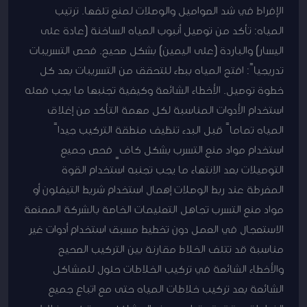
الإفراط في شد الصواميل والوصلات لمنع تلفها. ترتيب
المياه: تأكد من توصيل أنبوب المياه الساخنة (عادة على
اليسار) والباردة (على اليمين) بشكل صحيح. فحص التسريبات
تدريجياً: افتح المياه ببطء للتحقق من التسريبات بعد كل
خطوة توصيل. الأخطاء الشائعة وكيفية تجنبها ما يجب فعله
استخدام الأدوات المناسبة لكل مهمة التأكد من إغلاق
المياه تماماً قبل البدء تنظيف منطقة التركيب جيداً
استخدام مواد منع التسرب بشكل كافٍ فحص جميع
التوصيلات بعد الانتهاء ما يجب تجنبه استخدام القوة
المفرطة عند ربط الوصلات إهمال استخدام شريط التيفلون أو
مواد منع التسرب تجاهل التعليمات الخاصة بالشركة المصنعة
الاستعجال في العمل دون تخطيط مسبق استخدام أدوات غير
مناسبة قد تتلف الخلاط مقارنة بين التركيب الصحيح
والأخطاء الشائعة في تركيب الخلاطات حلول للمشاكل
الشائعة بعد تركيب خلاطات المياه حتى مع اتباع جميع