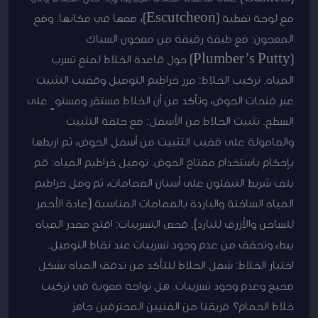
مع لوحة تغطية (Escutcheon)، ضعها في مكانها. وضع
المعجون: ضع طبقة رقيقة من معجون السباك
(Plumber’s Putty) حول قاعدة الخلاط لمنع تسرب
المياه. تركيب الخلاط: مرر خراطيم التوصيل وقضيب التثبيت
عبر فتحات الحوض، وتأكد من أن الخلاط مستقر ومستوٍ على
السطح. تثبيت الخلاط من الأسفل: ضع حلقة التثبيت
والصامولة على قضيب التثبيت من أسفل الحوض، ثم اربطها
بإحكام باستخدام مفتاح الحوض. توصيل خراطيم المياه: قم
بلف شريط التيفلون على أسنان الصمامات، ثم وصل خراطيم
المياه الساخنة والباردة بالصمامات المناسبة (عادة الأحمر
للساخن والأزرق للبارد). فحص التسريبات: افتح مصدر المياه
ببطء وتحقق من عدم وجود تسريبات عند نقاط التوصيل.
اختبار الخلاط: شغل الخلاط للتأكد من تدفق المياه بشكل
صحيح وعدم وجود تسريبات. هل تواجه صعوبة في تركيب
خلاط الحمام؟ فريقنا من الفنيين المحترفين جاهز