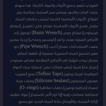
الضروري تجهيز جميع الأدوات والمواد اللازمة. هذا سيوفر
عليك الوقت والجهد ويضمن سير العملية بسلاسة دون
انقطاع. الأدوات الأساسية اللازمة لتركيب خلاطات المياه
بشكل صحيح الأدوات الأساسية مفتاح قابل للتعديل (مفتاح
فرنساوي) مفتاح حوض (Basin Wrench) للوصول إلى
الأماكن الضيقة مفك براغي (فيليبس وعادي) زردية سكين
متعدد الاستخدامات مفتاح أنابيب (Pipe Wrench) دلو
صغير لتجميع المياه المتسربة منشفة أو قطعة قماش
مصباح يدوي للرؤية في الأماكن المظلمة مقياس مستوى
(ميزان ماء) شريط قياس قفازات عمل لحماية يديك المواد
المطلوبة شريط تيفلون (Teflon Tape) لمنع التسريب
معجون السيليكون (Silicone Sealant) وصلات مرنة
للمياه (خراطيم توصيل) حلقات مطاطية (O-rings)
احتياطية صمامات زاوية (إذا لزم الأمر للاستبدال) مواد تنظيف
لإزالة الترسبات والأوساخ خلاط المياه الجديد مع جميع