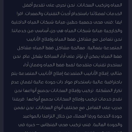
المياه وتركيب السخانات. نحن نحرص على تقديم أفضل
الخدمات لعملائنا باستخدام أحدث التقنيات والمعدات. اقرا
ايضا :فنى صحى جمعية حطين صيانة شبكات المياه الداخلية
والخارجية صيانة شبكات المياه هي جزء أساسي من خدماتنا.
نحن نتعامل مع مشاكل ضغط المياه وإصلاح الأنابيب
المتصدعة بفعالية. معالجة مشاكل ضغط المياه مشاكل
ضغط المياه يمكن أن تؤثر على أداء السباكة بشكل عام. نحن
نستخدم تقنيات متقدمة لضبط ضغط المياه وضمان أداء
مثالي. إصلاح الأنابيب المتصدعة إصلاح الأنابيب المتصدعة يتم
باحترافية عالية باستخدام مواد ذات جودة عالية لضمان عدم
تكرار المشكلة. تركيب وإصلاح السخانات بجميع أنواعها نحن
نقدم خدمات تركيب وإصلاح السخانات بجميع أنواعها. فريقنا
مدرب على التعامل مع مختلف أنواع السخانات. نحن نضمن
جودة الخدمة ورضا العملاء من خلال التزامنا بالمواعيد
والجودة العالية. فني تركيب صحي الفنطاس – خبرة في