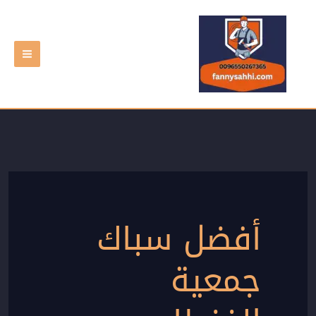
خطي
لى
لمحتوى
أفضل سباك
جمعية