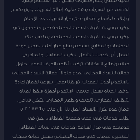
الكشف عن التسربات بدقة عالية. إصلاح التسربات بدون تكسير
أو إتلاف للأسطح. ضمان عدم تكرار التسربات بعد الإصلاح.
تركيب وصيانة الأدوات الصحية المختلفة نحن متخصصون في
تركيب وصيانة الأدوات الصحية المختلفة، بما في ذلك
الحمامات والمطابخ. نستخدم قطع غيار أصلية لضمان جودة
العمل. أبرز خدماتنا تشمل: تركيب المغاسل والمراحيض.
صيانة وإصلاح السخانات. تركيب أنظمة الصرف الصحي. حلول
فعالة لانسداد المجاري نقدم حلولاً فعالة لانسداد المجاري
باستخدام أحدث المعدات. فريقنا يعمل بسرعة لضمان إعادة
تدفق المياه بشكل طبيعي. استخدام أجهزة شفط المياه
لتنظيف المجاري. تنظيف وتطهير المجاري بشكل شامل.
ضمان عدم تكرار الانسداد. اتصل بنا الآن على 50267365
لطلب خدمات فني صحي جمعية الفنطاس. نحن في
خدمتكم على مدار الساعة. خدمات فني سباك الفنطاس
المتميزة خدمات فني سباك الفنطاس تشمل صيانة شبكات