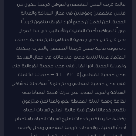
عالية فريق العمل المتخصص والمؤهل فريقنا يتكون من
فنيين متخصصين ومؤهلين في مجال السباكة والصيانة
الصحية. نحن نضمن أن جميع أفراد الفريق يتلقون تدريبًا
دوريًا لمواكبة أحدث التقنيات والأساليب في هذا المجال.
نحن في فني صحي جمعية الفنطاس نلتزم بتقديم خدمات
ذات جودة عالية بفضل فريقنا المتخصص والمدرب. يمكنك
الاعتماد علينا لتلبية جميع احتياجاتك في مجال السباكة
والصيانة الصحية. اقرا ايضا : فني صحي جمعية الفروانية فني
صحي جمعية الفنطاس |50267365 – خدماتنا الشاملة
فني صحي جمعية الفنطاس يقدم حلولاً متكاملة لمشاكل
السباكة والصرف الصحي. نحن ندرك أهمية الحفاظ على
نظافة وصحة البيئة المحيطة بكم، ولهذا نحن ملتزمون
بتقديم خدماتنا باحترافية عالية. تصليح تسربات المياه
بكفاءة عالية نقدم خدمات تصليح تسربات المياه باستخدام
أحدث التقنيات والمعدات. فريقنا المتخصص يعمل بكفاءة
عالية لضمان إصلاح التسربات بشكل دائم. استخدام أجهزة