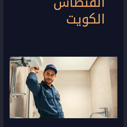
الفنطاس
الكويت
فني
صحي
جمعية
الفنطاس
–
حلول
لمشاكل
السباكة