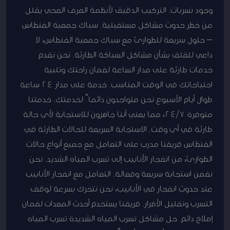
وجود تسربات. التركيب الدقيق لأنظمة الصرف الصحي يقلل
من خطر حدوث مشاكل مستقبلية. سباك جمعية الفنطاس
– حلول سريعة للطوارئ مع سباك جمعية الفنطاس، لا
داعي للقلق بشأن مشاكل السباكة الطارئة. نحن نقدم
خدمات طارئة على مدار الساعة لضمان راحتك وتلبية
احتياجاتك في الوقت المناسب. خدمة على مدار 24 ساعة
طوال أيام الأسبوع نحن متواجدون دائماً لخدمتك. خدمتنا
متوفرة 24/7، مما يعني أننا جاهزون للاستجابة لأي حالة
طارئة في أي وقت. الاستجابة السريعة للحالات الطارئة في
الفنطاس فريقنا مدرب على التعامل مع جميع أنواع حالات
الطوارئ، من انفجار الأنابيب إلى تسرب المياه الشديد. نحن
نضمن استجابة سريعة وفعالة. التعامل مع انفجار الأنابيب
عند حدوث انفجار في الأنابيب، نحن نتحرك بسرعة لوقف
التسرب وتقليل الأضرار. فريقنا يستخدم أحدث المعدات لضمان
إصلاح دائم. حل مشاكل تسرب المياه الشديدة تسرب المياه