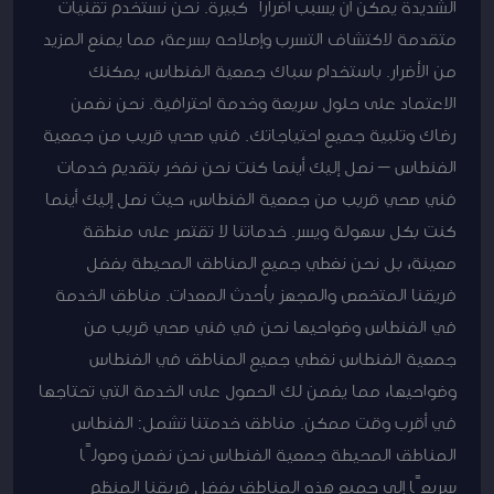
الشديدة يمكن أن يسبب أضراراً كبيرة. نحن نستخدم تقنيات
متقدمة لاكتشاف التسرب وإصلاحه بسرعة، مما يمنع المزيد
من الأضرار. باستخدام سباك جمعية الفنطاس، يمكنك
الاعتماد على حلول سريعة وخدمة احترافية. نحن نضمن
رضاك وتلبية جميع احتياجاتك. فني صحي قريب من جمعية
الفنطاس – نصل إليك أينما كنت نحن نفخر بتقديم خدمات
فني صحي قريب من جمعية الفنطاس، حيث نصل إليك أينما
كنت بكل سهولة ويسر. خدماتنا لا تقتصر على منطقة
معينة، بل نحن نغطي جميع المناطق المحيطة بفضل
فريقنا المتخصص والمجهز بأحدث المعدات. مناطق الخدمة
في الفنطاس وضواحيها نحن في فني صحي قريب من
جمعية الفنطاس نغطي جميع المناطق في الفنطاس
وضواحيها، مما يضمن لك الحصول على الخدمة التي تحتاجها
في أقرب وقت ممكن. مناطق خدمتنا تشمل: الفنطاس
المناطق المحيطة جمعية الفنطاس نحن نضمن وصولًا
سريعًا إلى جميع هذه المناطق بفضل فريقنا المنظم