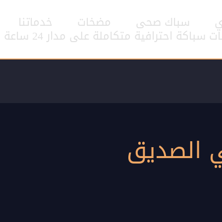
ي
سباك صحى
مضخات
خدماتنا
اكة احترافية متكاملة على مدار 24 ساعة
 الصديق