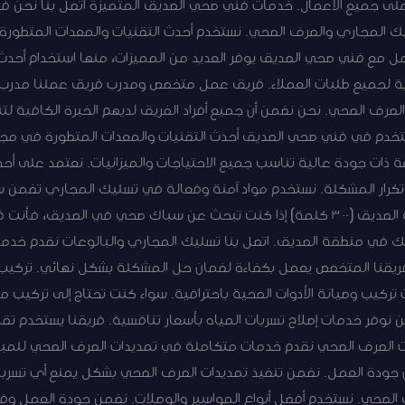
 على جميع الأعمال. خدمات فني صحي الصديق المتميزة اتصل بنا نحن
 المجاري والصرف الصحي. نستخدم أحدث التقنيات والمعدات المتطورة 
 مع فني صحي الصديق يوفر العديد من المميزات، منها استخدام أحدث ا
ة لجميع طلبات العملاء. فريق عمل متخصص ومدرب فريق عملنا مدرب
لصرف الصحي. نحن نضمن أن جميع أفراد الفريق لديهم الخبرة الكافية لت
ستخدم في فني صحي الصديق أحدث التقنيات والمعدات المتطورة في مجال
ة ذات جودة عالية تناسب جميع الاحتياجات والميزانيات. نعتمد على أ
ار المشكلة. نستخدم مواد آمنة وفعالة في تسليك المجاري تضمن سل
خدمات السباكة الشاملة في منطقة الصديق (300 كلمة) إذا كنت تبحث عن سباك صحي في ا
 في منطقة الصديق. اتصل بنا تسليك المجاري والبالوعات نقدم خدما
فريقنا المتخصص يعمل بكفاءة لضمان حل المشكلة بشكل نهائي. تركيب 
كيب وصيانة الأدوات الصحية باحترافية. سواء كنت تحتاج إلى تركيب مر
حن نوفر خدمات إصلاح تسربات المياه بأسعار تنافسية. فريقنا يستخدم ت
ت الصرف الصحي نقدم خدمات متكاملة في تمديدات الصرف الصحي للمبان
ان جودة العمل. نضمن تنفيذ تمديدات الصرف الصحي بشكل يمنع أي تسرب
لصحي. نستخدم أفضل أنواع المواسير والوصلات. نضمن جودة العمل وفقا