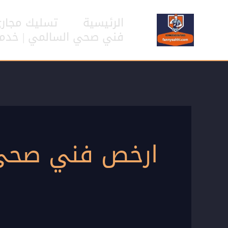
خطي
لى
الرئيسية
تسليك مجار
لمحتوى
فني صحي السالمي | خدمات سب
ارخص فني صحي