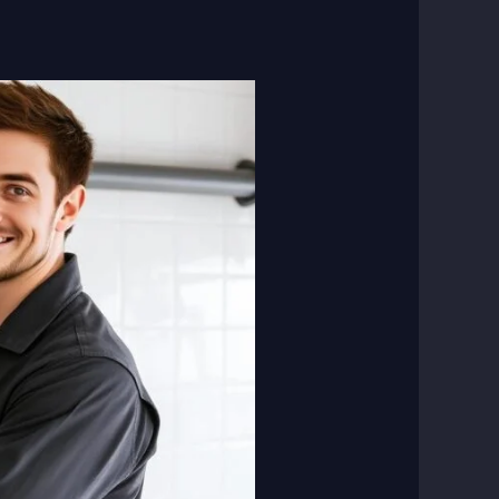
فنى
صحى
الصديق
|
رقم
فني
صحي
ممتاز
في
الصديق
الكويت