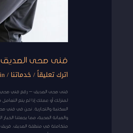
فنى صحى الصديق |
اترك تعليقاً
/
خدماتنا
/
in
فنى صحى الصديق – رقم فني صحي مم
لمنزلك أو عملك إذا لم يتم التعام
السكنية والتجارية. نحن في فني صحي