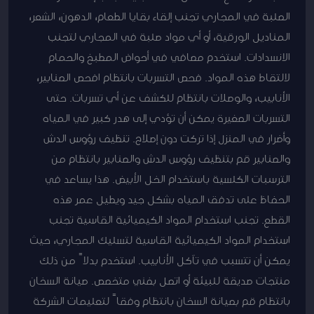
الصلبة في المجاري تجنب إلقاء بقايا الطعام، الدهون، الشعر،
المناديل الورقية، أو أي مواد صلبة في المجاري لتجنب
الانسدادات. استخدم مصافي في أحواض المطبخ والحمام
لالتقاط هذه المواد. فحص التسربات بانتظام افحص الصنابير،
الأنابيب، والوصلات بانتظام للكشف عن أي تسربات. حتى
التسربات الصغيرة يمكن أن تؤدي إلى هدر كبير في المياه
وأضرار في المنزل إذا تركت دون إصلاح. تنظيف رؤوس الدش
والصنابير قم بتنظيف رؤوس الدش والصنابير بانتظام من
الترسبات الكلسية باستخدام الخل الأبيض. هذا يساعد في
الحفاظ على تدفق المياه بشكل جيد ويطيل عمر هذه
القطع. تجنب استخدام المواد الكيميائية القاسية تجنب
استخدام المواد الكيميائية القاسية لتسليك المجاري، حيث
يمكن أن تتسبب في تآكل الأنابيب. استخدم بدلاً من ذلك
منتجات صديقة للبيئة أو اتصل بفني متخصص. صيانة السخان
بانتظام قم بصيانة السخان بانتظام وفقاً لتعليمات الشركة