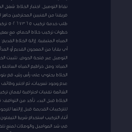
نقاط التوصيل. اختبار الخلاط: شغل 
فريقنا من الفنيين المحترفين جاهز 
طلب خ
خطوات تركيب خلاط الحمام، مع بعض ال
المياه المتبقية. إزالة الخلاط القد
أي بقايا من المعجون القديم أو الصدأ
التوصيل عبر فتحة الحوض. تثبيت الخ
المياه: وصل خراطيم المياه الساخنة و
الخلاط يحتوي على رأس رش، قم بتوصي
عدم وجود تسريبات، ثم اختبر وظائف ا
الشائعة تقنيات احترافية لضمان تركي
الخلاط قبل البدء. تأكد من التوافق: 
للتركيبات القديمة قبل إزالتها للرجو
أثناء التركيب استخدام شريط التيفلون
في شد الصواميل والوصلات لمنع تلفها