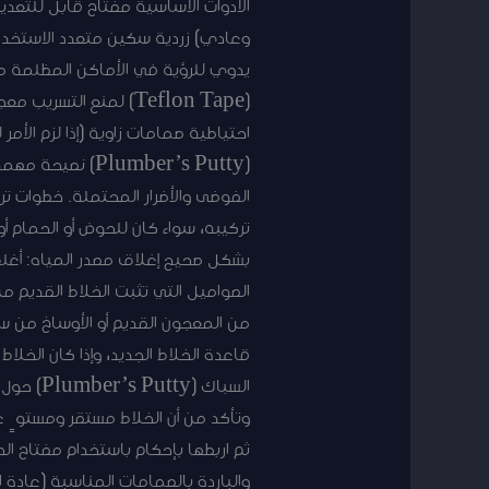
يدوي للرؤية في الأماكن المظلمة م
احتياطية صمامات زاوية (إذا لزم الأم
(lumber’s Putty
الفوضى والأضرار المحتملة. خطوات 
تركيبه، سواء كان للحوض أو الحمام 
بشكل صحيح إغلاق مصدر المياه: أغلق 
الصواميل التي تثبت الخلاط القديم م
السباك 
وتأكد من أن الخلاط مستقر ومستوٍ 
ثم اربطها بإحكام باستخدام مفتاح ال
والباردة بالصمامات المناسبة (عادة 