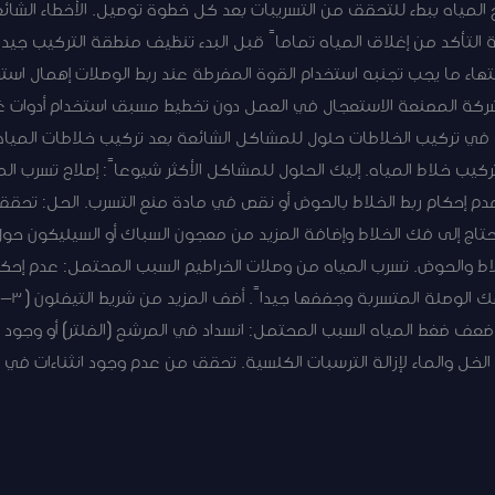
ح المياه ببطء للتحقق من التسريبات بعد كل خطوة توصيل. الأخطاء الشا
 التأكد من إغلاق المياه تماماً قبل البدء تنظيف منطقة التركيب جيدا
اء ما يجب تجنبه استخدام القوة المفرطة عند ربط الوصلات إهمال استخد
شركة المصنعة الاستعجال في العمل دون تخطيط مسبق استخدام أدوات غ
عة في تركيب الخلاطات حلول للمشاكل الشائعة بعد تركيب خلاطات الميا
يب خلاط المياه. إليك الحلول للمشاكل الأكثر شيوعاً: إصلاح تسرب الم
م إحكام ربط الخلاط بالحوض أو نقص في مادة منع التسرب. الحل: تحقق
تحتاج إلى فك الخلاط وإضافة المزيد من معجون السباك أو السيليكون حو
يمة بين الخلاط والحوض. تسرب المياه من وصلات الخراطيم السبب المحتمل: عدم 
. ضعف ضغط المياه السبب المحتمل: انسداد في المرشح (الفلتر) أو وجو
لخل والماء لإزالة الترسبات الكلسية. تحقق من عدم وجود انثناءات في 