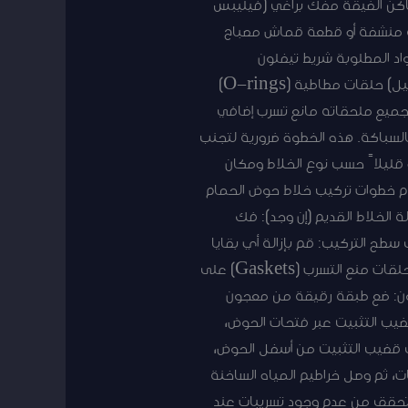
ح فرنساوي) مفتاح حوض (Basin Wrench) للوصول إلى الأماكن الضيقة مفك براغي (فيليبس
 دلو صغير لتجميع المياه المتسربة منشفة أو قطعة قماش مصباح
د المطلوبة شريط تيفلون
(Teflon Tape) لمنع التسريب معجون السيليكون (Silicone Sealant) وصلات مرنة للمياه (خراطيم توصيل) حلقات مطاطية (O-rings)
مع جميع ملحقاته مانع تسرب إضافي
لق بالسباكة. هذه الخطوة ضرورية لتجنب
قليلاً حسب نوع الخلاط ومكان
مام خطوات تركيب خلاط حوض الحمام
 الخلاط القديم (إن وجد): فك
سطح التركيب: قم بإزالة أي بقايا
من المعجون القديم أو الأوساخ من سطح الحوض حيث سيتم تركيب الخلاط الجديد. تجهيز الخلاط الجديد: ركب حلقات منع التسرب (Gaskets) على
Escut)، ضعها في مكانها. وضع المعجون: ضع طبقة رقيقة من معجون
توصيل وقضيب التثبيت عبر فتحات الحوض،
ى قضيب التثبيت من أسفل الحوض،
ت، ثم وصل خراطيم المياه الساخنة
ء وتحقق من عدم وجود تسريبات عند