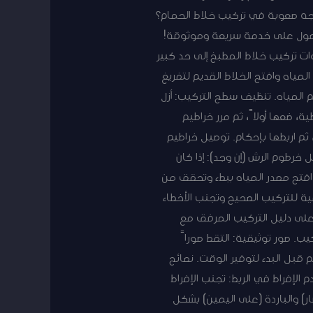
اجه صعوبة في تركيب خلاط الحمام؟
لحصول على خدمة سريعة وموثوقة!
به خطوات تركيب خلاط المطبخ إلى حد كبير
مياه وافتح الخلاط القديم لتفريغ
 المياه. تنظيف سطح التركيب: أزل
ة، ضعها أولاً، ثم مرر خراطيم
م اربطها بإحكام. توصيل خراطيم
 خرطوم الرش (إن وجد): إذا كان
افتح مصدر المياه ببطء وتحقق من
ية للتركيب الصحيح وتجنب الأخطاء
 على دليل التركيب المرفق مع
يب. صور توثيقية: التقط صوراً
م قبل البدء لتوفير الوقت. نصائح
الإفراط في الربط: تجنب الإفراط
ر) والباردة (على اليمين) بشكل