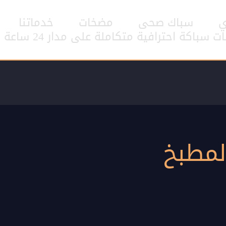
ي
سباك صحى
مضخات
خدماتنا
اكة احترافية متكاملة على مدار 24 ساعة
لمطبخ