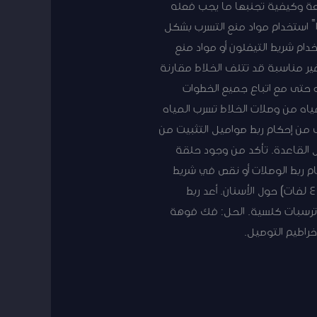
ئعة وكيفية تجنبها ما يجب فعله
ً استخدام مواد منع التسرب بشكل
ام شريط التيفلون أو مواد منع
ير مناسبة قد تتلف الخلاط مقارنة
ه حتى مع اتباع جميع الخطوات
ياه من وصلات الخلاط تسرب المياه
 من إحكام ربط صواميل التثبيت من
ل القاعدة. تأكد من وجود حلقة
إحكام ربط الوصلات أو نقص في شريط
التيفلون. الحل: أغلق مصدر المياه. فك الوصلة المتسربة وجففها جيداً. أضف المزيد من شريط التيفلون (3-4 لفات) حول الأسنان. أعد ربط
د ترسبات كلسية. الحل: فك فوهة
خراطيم التوصيل.