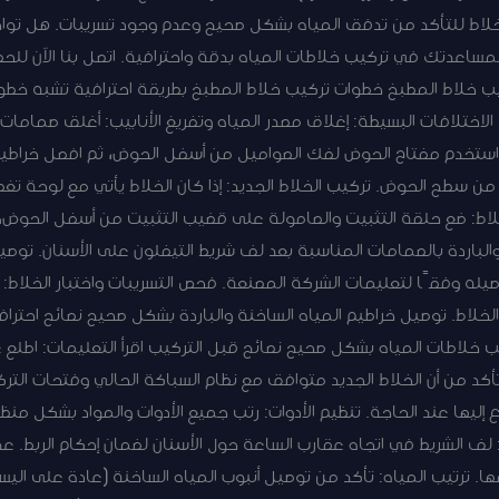
الخلاط للتأكد من تدفق المياه بشكل صحيح وعدم وجود تسريبات. هل تو
لمساعدتك في تركيب خلاطات المياه بدقة واحترافية. اتصل بنا الآن ل
دمة تركيب 50267365 تركيب خلاط المطبخ خطوات تركيب خلاط المطبخ بطريقة احترافية تش
اختلافات البسيطة: إغلاق مصدر المياه وتفريغ الأنابيب: أغلق صمامات ال
يم: استخدم مفتاح الحوض لفك الصواميل من أسفل الحوض، ثم افصل خراطيم
 من سطح الحوض. تركيب الخلاط الجديد: إذا كان الخلاط يأتي مع لوحة تغطي
لاط: ضع حلقة التثبيت والصامولة على قضيب التثبيت من أسفل الحوض، ث
الباردة بالصمامات المناسبة بعد لف شريط التيفلون على الأسنان. توصيل
له وفقًا لتعليمات الشركة المصنعة. فحص التسريبات واختبار الخلاط: 
لخلاط. توصيل خراطيم المياه الساخنة والباردة بشكل صحيح نصائح احتراف
ب خلاطات المياه بشكل صحيح نصائح قبل التركيب اقرأ التعليمات: اطلع
تأكد من أن الخلاط الجديد متوافق مع نظام السباكة الحالي وفتحات الترك
ع إليها عند الحاجة. تنظيم الأدوات: رتب جميع الأدوات والمواد بشكل منظ
: لف الشريط في اتجاه عقارب الساعة حول الأسنان لضمان إحكام الربط. عدم 
. ترتيب المياه: تأكد من توصيل أنبوب المياه الساخنة (عادة على اليسا