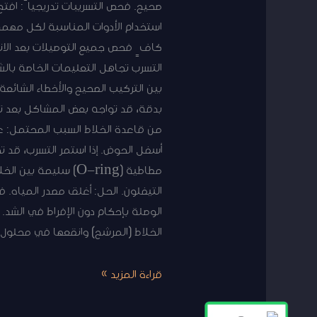
صحيح. فحص التسريبات تدريجياً: افت
استخدام الأدوات المناسبة لكل مهمة
كافٍ فحص جميع التوصيلات بعد الانته
التسرب تجاهل التعليمات الخاصة بال
بين التركيب الصحيح والأخطاء الشائ
بدقة، قد تواجه بعض المشاكل بعد ترك
من قاعدة الخلاط السبب المحتمل: عد
أسفل الحوض. إذا استمر التسرب، قد 
مطاطية (O-ring) سل
الوصلة بإحكام دون الإفراط في الشد
الخلاط (المرشح) وانقعها في محلول ا
قراءة المزيد »