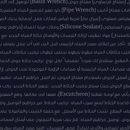
الأدوات الأساسية مفتاح قابل للتعديل (مفتا
وعادي) زردية سكين متعدد الاستخدامات مفتاح أنابيب (Pipe Wrench)
قياس مستوى (ميزان ماء) شريط قياس قفازات عمل لحماية يديك الموا
ر للاستبدال) مواد تنظيف لإزالة الترسبات والأوساخ خلاط المياه الجديد 
P) نصيحة مهمة: تأكد من إغلاق مصدر المياه الرئيسي قبل البدء في أي عمل يتع
تركيب خلاطات المياه خطوة بخطوة تختلف خطوات تركيب خلاطات المياه 
أو المطبخ. سنقدم لك شرحاً تفصيلياً لكل نوع. تركيب خلاط حوض الح
صمامات المياه الرئيسية أو صمامات الزاوية الموجودة تحت الحوض. إزالة
ن أسفل الحوض باستخدام مفتاح الحوض، ثم افصل خراطيم المياه. تنظيف 
قاعدة الخلاط الجديد، وإذا كان الخلاط يأتي مع لوحة تغطية (cheon
(Plumber’s Putty) حول قاعدة الخلاط لمنع تسرب المياه. تركيب الخلاط: مرر خراطيم ال
على السطح. تثبيت الخلاط من الأسفل: ضع حلقة التثبيت والصامولة عل
حوض. توصيل خراطيم المياه: قم بلف شريط التيفلون على أسنان الصماما
الأحمر للساخن والأزرق للبارد). فحص التسريبات: افتح مصدر المياه ببط