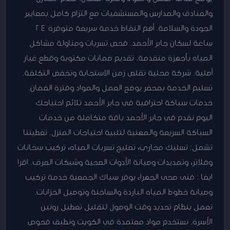
والفنادق والمدارس والمستشفيات مع التزام كامل بمعايير
الجودة والسلامة. أهم النقاط خدمة سريعة متوفرة 24
ساعة لسكان جابر الأحمد. فحص تسربات ومناولة مشاكل
المياه بأجهزة متقدمة. تقديم ضمانات مكتوبة وقطع غيار
أصلية. شركة محلية تقلص زمن الاستجابة وتخفض التكلفة.
تسليم الخدمة بمحضر يوضح العمل والمواد وفترة الضمان.
خدمات سباكة احترافية في جابر الأحمد تلائم احتياجك
اليوم نقدم في جابر الأحمد باقة متكاملة من خدمات
السباكة السريعة والمهنية لتلبية احتياجات المنزل. تغطيتنا
تشمل: تسليك مجاري، تصليح تسربات المياه، تركيب سخانات
وفلاتر، وتمديدات وصيانة الأدوات الصحية وشبكات الصرف. اقرا
ايضا : فنى صحى الجهراء يوفر سباك الجمعية خدمة تركيب
وصيانة خطوط المياه الباردة والساخنة وتوصيل الخزانات.
نعمل بنظام تحديد وقت الوصول لتقليل تعطيل روتين
الأسرة. نستخدم مواد معتمدة في الكويت ونطبق فحوص