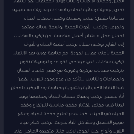
المنزل وحماية الأرضيات والأثاث وإزالة المخلفات بعد الانتهاء.
تقديم توصيات وقائية لتفادي انسدادات وتسربات مستقبلية.
خدماتنا تشمل: تصليح وتسليك وفحص شبكات المياه
والصرف، وتركيب الأدوات الصحية بواسطة سباك معتمد
لضمان عمل مستدام. أعمال متخصصة: من تركيب السخانات
إلى الشاور بوكس نغطي تركيب أنظمة المياه والأدوات
الصحية بأعلى معايير الجودة، مع متابعة دورية بعد الانتهاء.
تركيب سخانات المياه وفحص القواعد والتوصيلات نقوم
بتركيب سخانات مركزية وفورية مع فحص قاعدة السخان
والصمامات والأنابيب للتأكد من عدم وجود تسريب. نضمن
ضبط النقاط الكهربائية والتهوية ومتابعة بعد التركيب لضمان
أداء مستقر. تركيب ومهام مضخات المياه وتصليحها يوجد
لدينا فني مختص لاختيار مضخة مناسبة للارتفاع وضغط
المياه في المبنى. كما نقدم تصليح مضخة المياه وعلاج
ضجيج التشغيل ومشاكل الأداء بسرعة. تركيب فلاتر مياه
الشرب وأنواع تحت الحوض نركب فلاتر متعددة المراحل على