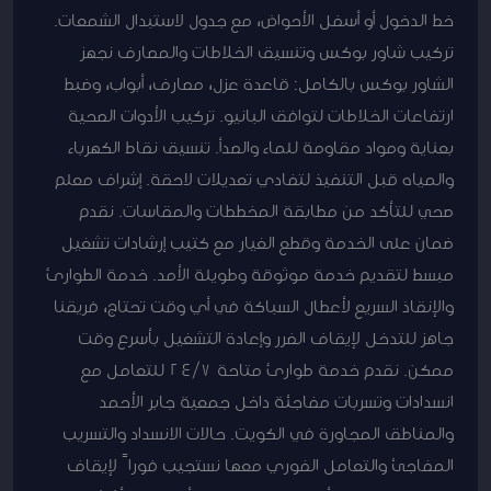
خط الدخول أو أسفل الأحواض، مع جدول لاستبدال الشمعات.
تركيب شاور بوكس وتنسيق الخلاطات والمصارف نجهز
الشاور بوكس بالكامل: قاعدة عزل، مصارف، أبواب، وضبط
ارتفاعات الخلاطات لتوافق البانيو. تركيب الأدوات الصحية
بعناية ومواد مقاومة للماء والصدأ. تنسيق نقاط الكهرباء
والمياه قبل التنفيذ لتفادي تعديلات لاحقة. إشراف معلم
صحي للتأكد من مطابقة المخططات والمقاسات. نقدم
ضمان على الخدمة وقطع الغيار مع كتيب إرشادات تشغيل
مبسط لتقديم خدمة موثوقة وطويلة الأمد. خدمة الطوارئ
والإنقاذ السريع لأعطال السباكة في أي وقت تحتاج، فريقنا
جاهز للتدخل لإيقاف الضرر وإعادة التشغيل بأسرع وقت
ممكن. نقدم خدمة طوارئ متاحة 24/7 للتعامل مع
انسدادات وتسربات مفاجئة داخل جمعية جابر الأحمد
والمناطق المجاورة في الكويت. حالات الانسداد والتسريب
المفاجئ والتعامل الفوري معها نستجيب فوراً لإيقاف