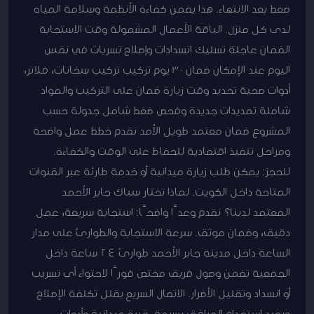
ضغط بعد الانتهاء. هذا يضمن كفاءة الأنظمة وسلامة المياه
لدى كل منزل. الباقة الأعمال المشمولة وقت الاستجابة
الضمان عاجلة تسليك انسدادات وإصلاح تسربات في نفس
اليوم عند الإمكان ضمان 30 يوم تركيب تركيب سخانات، فلاتر،
أدوات صحية تحديد وقت زيارة ضمان على التركيب والمواد
شاملة تمديدات جديدة وفحص ضغط شامل جدولة حسب
المشروع ضمان معتمد طويل الأمد نقدم خطط عمل واضحة
ومراحل تنفيذ اقتصادية للحفاظ على الوقت والكفاءة.
للحجز: يمكن طلب زيارة ميدانية أو خدمة طارئة عبر القنوات
المتاحة داخل الكويت. لماذا تختار سباك جابر الأحمد
المعتمد لدينا؟ نقدم وعدًا واضحًا: استجابة سريعة، عمل
دقيق، وضمان موثق. سرعة الاستجابة والطوارئ على مدار
الساعة داخل مدينة جابر الأحمد طوارئ 24 ساعة داخل
الجمعية تضمن وصول فريق مختص فورًا لاحتواء أي تسريب
أو انسداد وتقليل الأضرار. الاتصال السريع يقلل تكلفة الإصلاح
ويعيد استخدام المرافق بسرعة. خبرة ميدانية وأدوات