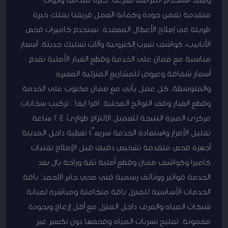
متقدمة تضمن جودة وكفاءة العمل فريقنا يملك خبرة
طويلة في إصلاح الأعطال المعقدة. نستخدم كاميرات فحص
الأنابيب، كواشف تسرب إلكترونية وآلات تسليك حديثة. أسعار
مناسبة مع ضمان على الخدمة وقطع الغيار الأصلية نقدم
أسعار شفافة وعروض للمشاريع المنزلية الصغيرة
والمتوسطة. كل عمل يأتي مع ضمان مكتوب على الخدمة
وقطع الغيار وفق اللوائح المحلية. اقرا ايضا : تركيب سخانات
مركزى الميزة النتيجة للعميل الالتزام طوارئ 24 ساعة
تقليل الأضرار واستعادة الخدمة سريعًا تغطية داخل المدينة
أجهزة فحص متقدمة تشخيص دقيق قبل الإصلاح تقنيات
كاميرا وكواشف ضمان وقطع أصلية ثقة وراحة بال بعد
الخدمة فواتير ووثائق رسمية فني صحي جابر الاحمد: باقة
الخدمات الأساسية للمنزل باقة متكاملة ومباشرة لصيانة
شبكات المياه والصرف داخل المنزل مع أقل إزعاج وبجودة
مضمونة. تصليح تسربات المياه وفحصها دون تكسير غير