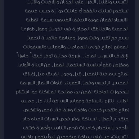
التسريب وتقليل الأضرار على الجدران والأرضيات والأثاث.
نستخدم تسليك بالضغط أو كابلات دوّارة حسب طبيعة
الانسداد لضمان عودة التدفق الطبيعي بسرعة. تغطية
الجمعية والمناطق المجاورة في الكويت وصول طوارئ
سريع مع تقدير وقت وصول ومتابعة هاتفيّة لتجهيز
الموقع. إصلاح فوري للصمامات والوصلات والسيفونات
لإيقاف التسريب العاجل. شركة محلية توفر فريقاً جاهزاً
ومخزون قطع أساسية لاستكمال العمل من الزيارة الأولى.
نصائح إسعافية للعميل قبل وصول الفريق مثل إغلاق
المحبس الرئيسي وفصل الكهرباء. قنوات الاتصال السريعة
للحجوزات العاجلة تضمن بدء معالجة المشكلة فور استلام
الطلب. نلتزم بالسلامة ومعايير السباكة أثناء كل عملية
إصلاح وتقديم خدمات واضحة وشفافة. فحص وتشخيص
متقدّم لأعطال السباكة نوفر فحص تسربات المياه جابر
الأحمد باستخدام كاميرات فحص الأنابيب وأجهزة كشف
التسربات، عبر فني سباكة متخصصين. نبدأ بتصوير داخلي