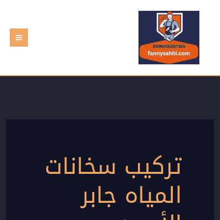
خطي
لى
لمحتوى
تركيب سخانات
المياه جابر