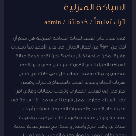
السباكة المنزلية
اترك تعليقاً
/
خدماتنا
/
admin
فني صحي جابر الاحمد لصيانة السباكة المنزلية هل تعلم أن
أكثر من 30% من أعطال المنازل في جابر الأحمد تبدأ بتسربات
صغيرة يمكن علاجها خلال ساعة؟ نحن نقدم خدمة صيانة
السباكة المنزلية في الكويت عبر فني صحي جابر الاحمد
متخصص وسباك معتمد. نغطي كل احتياجاتك من فحص
تسربات المياه وتحديد السبب باستخدام كاميرات وفحص
احترافي، إلى تسليك المجاري وتركيب سخانات وفلاتر. اقرا
ايضا : تسليك مجاري تعمل شركتنا على مدار 24 ساعة في
مدينة جابر الأحمد والجمعيات المحيطة. نستخدم أدوات
متقدمة ونوفر ضمانات مكتوبة على التركيبات والصيانة.
نعدك برد وقت أسرع وأسعار واضحة، مع محضر تقديم خدمة
يوضح نطاق العمل والمواد وفترة الضمان. نخدم المنازل