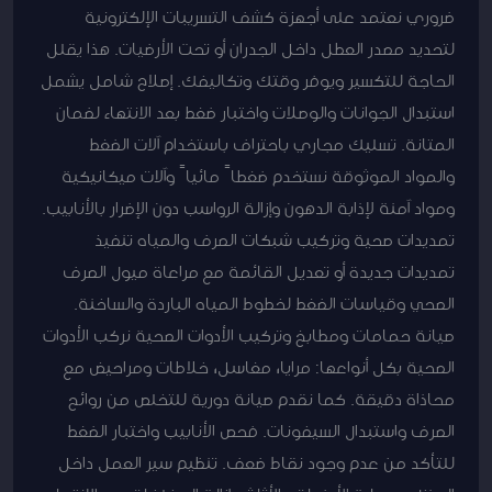
ضروري نعتمد على أجهزة كشف التسريبات الإلكترونية
لتحديد مصدر العطل داخل الجدران أو تحت الأرضيات. هذا يقلل
الحاجة للتكسير ويوفر وقتك وتكاليفك. إصلاح شامل يشمل
استبدال الجوانات والوصلات واختبار ضغط بعد الانتهاء لضمان
المتانة. تسليك مجاري باحتراف باستخدام آلات الضغط
والمواد الموثوقة نستخدم ضغطاً مائياً وآلات ميكانيكية
ومواد آمنة لإذابة الدهون وإزالة الرواسب دون الإضرار بالأنابيب.
تمديدات صحية وتركيب شبكات الصرف والمياه تنفيذ
تمديدات جديدة أو تعديل القائمة مع مراعاة ميول الصرف
الصحي وقياسات الضغط لخطوط المياه الباردة والساخنة.
صيانة حمامات ومطابخ وتركيب الأدوات الصحية نركب الأدوات
الصحية بكل أنواعها: مرايا، مغاسل، خلاطات ومراحيض مع
محاذاة دقيقة. كما نقدم صيانة دورية للتخلص من روائح
الصرف واستبدال السيفونات. فحص الأنابيب واختبار الضغط
للتأكد من عدم وجود نقاط ضعف. تنظيم سير العمل داخل