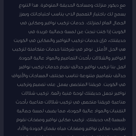
مع ديكور منزلك ومساحة الحديقة المتوفرة. هذا التنوع
يسمح لك باختيار التصميم الذي يناسب احتياجاتك ويعزز
الجمال العام لمنزلك. خدمات تركيب نوافير ومكاين في
الكويت إذا كنت تبحث عن لمسة جمالية فريدة في
حديقتك، فإن خدمات تركيب النوافير والمكاين في الكويت
هي الحل الأمثل. نوفر في شركتنا خدمات متكاملة لتركيب
النوافير والشلالات بأحدث التصاميم والمواد عالية الجودة.
اتصل بنا تركيب نوافير حدائق نقدم خدمات تركيب نوافير
حدائق بتصاميم متنوعة تناسب مختلف المساحات والأذواق
في الكويت. فريقنا المتخصص يعمل على تصميم وتركيب
نوافير تجعل حديقتك لوحة فنية رائعة. تركيب شلالات
صناعية فريقنا متخصص في تركيب شلالات صناعية بأحدث
التقنيات والمواد عالية الجودة، مما يضيف لمسة جمالية
طبيعية إلى حديقتك. تركيب مكاين نوافير ومضخات نقوم
بتركيب مكاين نوافير ومضخات مياه بضمان الجودة والأداء