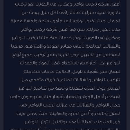
أفضل شركة تركيب نوافير ومكاين في الكويت يعد تركيب
نافورة المياه منزلية اضافة رائعة لكل منزل يبحث عن
الجمال، حيث تضيف نوافير المياه أجواء هادئة ولمسة مميزة
علي ديكور منزلك. نحن في أفضل شركة تركيب نوافير
ومكاين في الكويت، نوفر خدمات متكاملة لتركيب النوافير
والشلالات الصناعية بأعلى معايير الجودة والاحترافية. فريقنا
المتخصص من الفنيين ذوي الخبرة يضمن تركيب جميع أنواع
النوافير بكل احترافية، باستخدام أفضل المواد والمعدات
لضمان عمر تشغيلي طويل. الخلاصة خدمات متكاملة
لتركيب النوافير والشلالات الصناعية فريق متخصص من
الفنيين ذوي الخبرة تشكيلة واسعة من تصاميم النوافير
استخدام أفضل المواد والمعدات أسعار منافسة وعروض خاصة
جمال النوافير والشلالات في منزلك تركيب النوافير في
المنزل يخلق جوًا من الهدوء والسكينة، حيث يعمل صوت
خرير الماء على تهدئة الأعصاب وتقليل التوتر. النوافير
والشلالات ليست فقط عناصر جمالية، بل أيضًا عناصر وظيفية