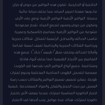
الداخلية أو الخارجية. تتكون هذه النوافير من حوض أو خزان
ماء وبها مضخة لتدوير المياه، مما يخلق حركة مائية
جميلة. النوافير الأرضية النوافير الأرضية توضع على الأرض
وتتكون من حوض وصنبور لتجمع المياه. نقدم مجموعة
متنوعة من النوافير الأرضية بتصاميم كلاسيكية وعصرية
تناسب الحدائق والمداخل الرئيسية للمنازل. شلالات حجرية
ورخامية الشلالات الحجرية والرخامية تضيف لمسة فخامة
وأصالة للحدائق وتخلق منظرًا طبيعيًا خلابًا. تجمع هذه
التصاميم بين الأحجار الطبيعية مما يخلق أجواء هادئة
ومتناغمة. جميع أنواع النوافير التي نقدمها في الكويت
مصممة لتتحمل الظروف المناخية المختلفة وتدوم لفترات
طويلة. يمكن تخصيص تصميم النوافير والشلالات حسب رغبة
العميل من حيث الحجم والشكل والمواد المستخدمة. كيفية
اختيار النافورة المناسبة لمنزلك عندما يتعلق الأمر باختيار
نافورة لمنزلك، هناك عدة عوامل يجب أخذها في الاعتبار