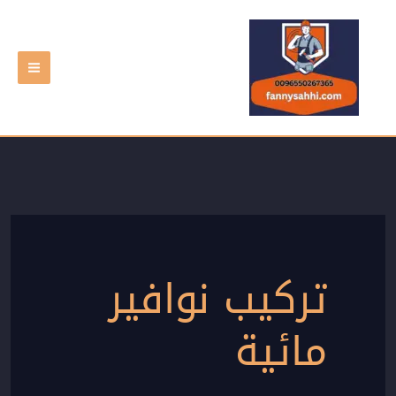
خطي
لى
لمحتوى
تركيب نوافير
مائية