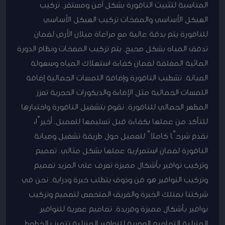
المناسبة لتثبيت النافورة بشكل آمن ومستقر. تركيب
الهيكل الأساسي والمضخات تركيب الهيكل الأساسي
للنافورة يتم بدقة عالية مع مراعاة ميلان الأرض لضمان
تدفق المياه بشكل صحيح. يتم تركيب المضخات ونظام الدورة
المائية المغلقة لضمان كفاءة استهلاك المياه وسهولة
الصيانة. تشطيب النافورة وإضافة اللمسات الجمالية إضافة
اللمسات الجمالية مثل الإضاءة والديكورات الحجرية تعزز
المظهر الجمالي للنافورة. نقوم بتشغيل النافورة واختبارها
للتأكد من عملها بكفاءة قبل تسليمها للعميل. أخيرًا،
نقدم شرحًا كاملاً للعميل حول طريقة تشغيل وصيانة
النافورة لضمان استمرارية عملها بشكل مثالي. تصميم
وتركيب نوافير بأشكال مميزة تعرف على المزيد تصميم
وتركيب النوافير هو فن وذوق يتطلب خبرة ودراية. نحن في
شركتنا نمتلك الخبرة والفريق المتخصص لتصميم وتركيب
نوافير بأشكال مميزة وفريدة. تصاميم عصرية للنوافير
المنزلية التصاميم العصرية للنوافير المنزلية تتميز بالخطوط