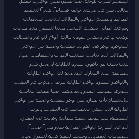
المستمر لفترات طويلة، مما يضمن عمل نوافيرك بشكل
مثالي. نحن في شركتنا نولي اهتمامًا كبيرًا لتنسيق
الحدائق وتصميم النوافير والشلالات لتناسب احتياجاتك
وذوقك الخاص. يمكنك الاعتماد علينا للحصول على خدمات
تركيب نوافير ومكاين بجودة عالية. أنواع النوافير والشلالات
المتوفرة نوفر في الكويت تشكيلة واسعة من النوافير
والشلالات التي تناسب مختلف الأذواق والمساحات. سواء
كنت تبحث عن نافورة صغيرة للطاولة أو شلال كبير
للحديقة، لدينا الخيارات المناسبة لك. نوافير الطاولة
والنوافير الصغيرة نوافير الطاولة تعرف باسم نوافير المكتب
لتميزها بحجمها الصغير وتماسكها، مما يجعلها مناسبة
للاستخدام بأي مكان. نحن نوفر تشكيلة واسعة من نوافير
الطاولة التي يمكن استخدامها في المكاتب وغرف
المعيشة، مما يضيف لمسة جمالية وهادئة إلى المكان.
النوافير الجدارية النوافير الجدارية تعتبر خيارًا مثاليًا
للمساحات المحدودة وتضيف لمسة فنية للجدران سواء