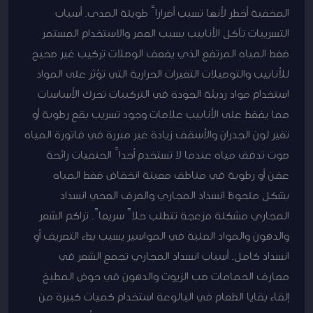
المخفية أخطر لأنها تسبب أضراراً طويلة المدى. أسباب
التسريبات تآكل الأنابيب بسبب العمر والاستخدام المستمر
ضغط المياه المرتفع الذي يضعف الوصلات تركيب غير صحيح
للأنابيب والتوصيلات التغيرات الحرارية التي تؤثر على المواد
استخدام مواد رديئة الجودة في التركيبات تحرك الأساسات
مما يضغط على الأنابيب علامات وجود تسريب بقع رطوبة أو
تغير لون الجدران والأسقف زيادة غير مبررة في فاتورة المياه
صوت تدفق مياه عندما لا تستخدم أحداً الحنفيات رائحة
عفن أو رطوبة في مناطق معينة انخفاض ضغط المياه
بشكل ملحوظ انسداد المجاري والصرف الصحي انسداد
المجاري مشكلة مزعجة تتطلب حلاً سريعاً. تراكم الشعر
والدهون والمواد الصلبة في المواسير يسبب بطء التصريف أو
انسداد كامل. أسباب انسداد المجاري تجمع الشعر في
مصارف الحمامات صب الزيوت والدهون في حوض المطبخ
إلقاء بقايا الطعام في البالوعة استخدام كميات كبيرة من