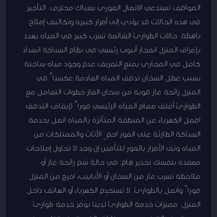
المواقف تستدعي الاتصال الفوري بسباك محترف. التأخير
في هذه الحالات قد يؤدي إلى أضرار كبيرة وتكاليف إصلاح
باهظة. حالات الطوارئ الشائعة تسرب كبير في المياه يهدد
بإغراق المنزل انفجار أنبوب رئيسي في نظام السباكة انسداد
كامل في المجاري يمنع التصريف عدم وجود مياه ساخنة
بسبب عطل السخان تدفق المياه العادمة عكسياً في
المنزل رائحة غاز قوية من سخان الغاز خطوات التعامل مع
الطوارئ أغلق صمام المياه الرئيسي فوراً لإيقاف التدفق
افصل الكهرباء عن المنطقة المتأثرة بالمياه اتصل بخدمة
السباكة الطارئة على الفور احمِ الأثاث والممتلكات من
المياه وثق الأضرار بالصور للتأمين إن وجد لا تحاول إصلاحات
معقدة بنفسك تحذير هام: في حالة شم رائحة غاز أو
ملاحظة تسرب غاز من السخان أو الأنابيب، اخرج من المنزل
فوراً واتصل بالطوارئ. لا تستخدم الكهرباء أو الهاتف داخل
المنزل. مميزات خدمة الطوارئ لدينا نوفر خدمة طوارئ