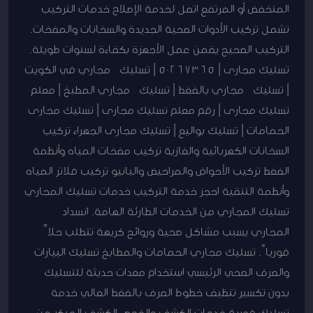
المنخفض أو المرتفع اتصل لخدمة الإصلاح خدمات التركيب
تشمل تركيب الأدوات الصحية الجديدة والسخانات والمضخات.
التركيب الصحيح يضمن عمل الأجهزة بكفاءة لسنوات طويلة.
تسليك مجارى | 50267365 | تسليك مجاري في الكويت
| تسليك مجاري بالضغط | تسليك مجاري المطبخ | معلم
تسليك مجارى | رقم معلم تسليك مجارى | تسليك مجارى
الحمامات | تسليك بواليع | تسليك مجارى الجهراء تركيب
السخانات الكهربائية والغازية تركيب مضخات المياه وأنظمة
الضغط تركيب الأحواض والمراحيض والبانيو تركيب فلاتر المياه
وأنظمة التنقية احجز خدمة التركيب خدمات تسليك المجاري
تسليك المجاري من الخدمات الطارئة الهامة. انسداد
المجاري يسبب مشاكل صحية وروائح كريهة تتطلب حلاً
فورياً. تسليك مجاري الحمامات والمطابخ تسليك البيارات
والصرف الصحي الرئيسي استخدام معدات حديثة للتسليك
بدون تكسير تنظيف خطوط الصرف بالضغط العالي خدمة
تسليك فورية خدمات الكشف والفحص الكشف المبكر عن