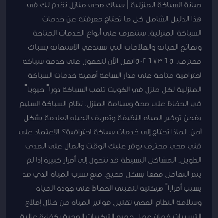
صيانة السباكة المنزلية | سباك صحي منازل نقدم لك في
هذا الدليل الشامل كل ما تحتاج معرفته عن خدمات
السباكة المنزلية. ستتعرف على أنواع الخدمات المتاحة
ونصائح الصيانة والعلامات التي تستدعي الاستعانة بسباك
محترف. 50267365اتصل الآن للحصول على خدمة سباكة
احترافية متاحة على مدار الساعة أهمية خدمات السباكة
المنزلية لكل منزل في الكويت تلعب السباكة دوراً حيوياً
في الحفاظ على صحة وسلامة المنزل. نظام السباكة السليم
يضمن توفير المياه النظيفة وتصريف المياه العادمة بشكل
آمن. لماذا تحتاج إلى خدمات سباكة احترافية؟ الاعتماد على
فني صحي محترف يوفر عليك الوقت والمال على المدى
الطويل. المشاكل البسيطة قد تتحول إلى أضرار كبيرة إذا لم
يتم التعامل معها بشكل صحيح. منع تسرب المياه الذي قد
يسبب أضراراً هيكلية للمبنى الحفاظ على جودة المياه
وسلامة النظام الصحي تقليل فواتير المياه من خلال إصلاح
التسريبات ضمان عمل جميع التركيبات الصحية بكفاءة عالية