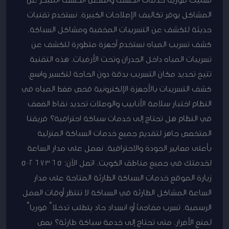
المشاكل يوفر تكاليف الإصلاحات الكبيرة. نستخدم تقنيات
حديثة للكشف عن التسريبات المخفية ومشاكل السباكة.
كشف تسريب المياه نستخدم أجهزة متطورة للكشف عن
تسريبات المياه داخل الجدران وتحت الأرضيات. هذه التقنية
تتيح تحديد مكان التسريب بدقة دون الحاجة لتكسير واسع.
كشف التسريبات بالأجهزة الإلكترونية فحص ضغط المياه في
النظام اختبار سلامة الأنابيب والوصلات تحديد نقاط الضعف
في النظام هل تحتاج إلى خدمات سباكة احترافية؟ فريقنا
المتخصص جاهز لتقديم جميع خدمات السباكة المنزلية
بأعلى معايير الجودة والاحترافية. نعمل على مدار الساعة
لخدمتك في جميع مناطق الكويت. اتصل الآن: 50267365
زيارة الموقع خدمات السباكة الطارئة المتاحة على مدار
الساعة المشاكل الطارئة في السباكة لا تنتظر أوقات العمل
الرسمية. تسرب مفاجئ أو انسداد حاد يتطلب تدخلاً فورياً
لمنع الأضرار. متى تحتاج إلى خدمة سباكة طارئة؟ بعض