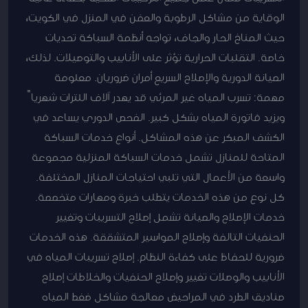
الوقاية من مشاكل الرطوبة والعفن في المنزل في الكويت،
حيث المناخ الحار والجاف، تواجه أنظمة السباكة تحديات
خاصة. التقلبات الحرارية تؤثر على الأنابيب والتوصيلات. لذلك،
الصيانة الدورية والإصلاح السريع أمران ضروريان. معلومة
مهمة: تسرب المياه غير المرئي قد يهدر آلاف اللترات شهرياً
ويزيد فاتورة المياه بشكل كبير. الفحص الدوري يساعد في
الكشف المبكر عن هذه المشاكل. أنواع خدمات السباكة
المتاحة للمنازل تشمل خدمات السباكة المنزلية مجموعة
واسعة من الأعمال التي تلبي احتياجات المنازل المختلفة.
كل نوع من هذه الخدمات يتطلب خبرة ومهارات متخصصة.
خدمات الإصلاح والصيانة تشمل إصلاح التسريبات وتغيير
الحنفيات التالفة وإصلاح المواسير المتشققة. هذه الخدمات
ضرورية للحفاظ على كفاءة النظام. إصلاح تسريبات المياه في
الأنابيب والوصلات تغيير وإصلاح الحنفيات والخلاطات إصلاح
صناديق الطرد في المراحيض معالجة مشاكل ضغط المياه