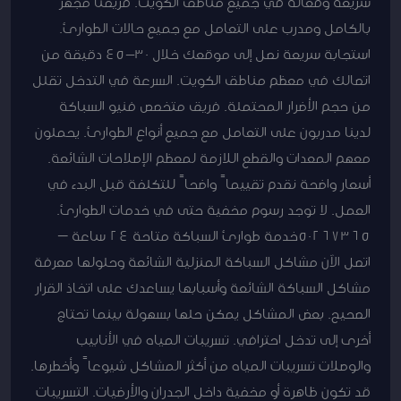
سريعة وفعالة في جميع مناطق الكويت. فريقنا مجهز
بالكامل ومدرب على التعامل مع جميع حالات الطوارئ.
استجابة سريعة نصل إلى موقعك خلال 30-45 دقيقة من
اتصالك في معظم مناطق الكويت. السرعة في التدخل تقلل
من حجم الأضرار المحتملة. فريق متخصص فنيو السباكة
لدينا مدربون على التعامل مع جميع أنواع الطوارئ. يحملون
معهم المعدات والقطع اللازمة لمعظم الإصلاحات الشائعة.
أسعار واضحة نقدم تقييماً واضحاً للتكلفة قبل البدء في
العمل. لا توجد رسوم مخفية حتى في خدمات الطوارئ.
50267365خدمة طوارئ السباكة متاحة 24 ساعة –
اتصل الآن مشاكل السباكة المنزلية الشائعة وحلولها معرفة
مشاكل السباكة الشائعة وأسبابها يساعدك على اتخاذ القرار
الصحيح. بعض المشاكل يمكن حلها بسهولة بينما تحتاج
أخرى إلى تدخل احترافي. تسريبات المياه في الأنابيب
والوصلات تسريبات المياه من أكثر المشاكل شيوعاً وأخطرها.
قد تكون ظاهرة أو مخفية داخل الجدران والأرضيات. التسريبات