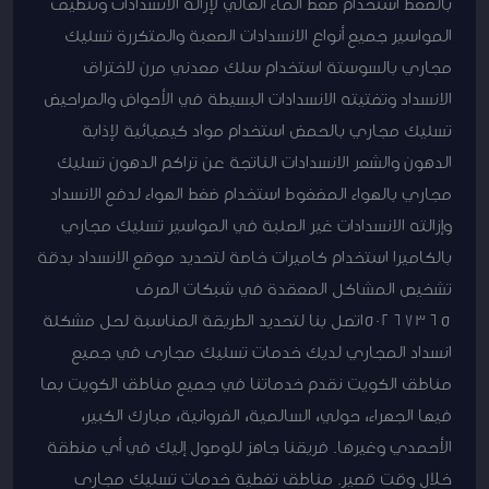
بالضغط استخدام ضغط الماء العالي لإزالة الانسدادات وتنظيف
المواسير جميع أنواع الانسدادات الصعبة والمتكررة تسليك
مجاري بالسوستة استخدام سلك معدني مرن لاختراق
الانسداد وتفتيته الانسدادات البسيطة في الأحواض والمراحيض
تسليك مجاري بالحمض استخدام مواد كيميائية لإذابة
الدهون والشعر الانسدادات الناتجة عن تراكم الدهون تسليك
مجاري بالهواء المضغوط استخدام ضغط الهواء لدفع الانسداد
وإزالته الانسدادات غير الصلبة في المواسير تسليك مجاري
بالكاميرا استخدام كاميرات خاصة لتحديد موقع الانسداد بدقة
تشخيص المشاكل المعقدة في شبكات الصرف
50267365اتصل بنا لتحديد الطريقة المناسبة لحل مشكلة
انسداد المجاري لديك خدمات تسليك مجارى في جميع
مناطق الكويت نقدم خدماتنا في جميع مناطق الكويت بما
فيها الجهراء، حولي، السالمية، الفروانية، مبارك الكبير،
الأحمدي وغيرها. فريقنا جاهز للوصول إليك في أي منطقة
خلال وقت قصير. مناطق تغطية خدمات تسليك مجارى