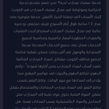
خدمة تسليك مجاري لدينا؟ نحن نتميز بتقديم خدمة
احترافية وموثوقة في مجال تسليك المجاري في الكويت.
إليك الأسباب التي تجعلنا الخيار الأفضل: خدمة متوفرة على
مدار 24 ساعة طوال أيام الأسبوع فريق متخصص ذو خبرة
عالية في مجال تسليك المجاري استخدام أحدث التقنيات
والمعدات المتطورة أسعار تنافسية ومناسبة لجميع
الخدمات ضمان على جميع الخدمات المقدمة سرعة
الاستجابة والوصول في أقرب وقت ممكن تغطية شاملة
لجميع مناطق الكويت مشاكل انسداد المجاري الشائعة
تتعدد أسباب انسداد المجاري، ومن أكثرها شيوعاً: تراكم
الدهون تتراكم الدهون والزيوت في مواسير المطبخ مما
يؤدي إلى انسدادها مع مرور الوقت. تراكم الشعر يتسبب
تراكم الشعر في انسداد مجاري الحمامات والاستحمام بشكل
متكرر. المواد الصلبة دخول مواد صلبة إلى المجاري مثل
المناديل والمواد البلاستيكية يسبب انسدادات صعبة. هل
تعاني من أي من هذه المشاكل؟ لا تتردد في الاتصال بنا