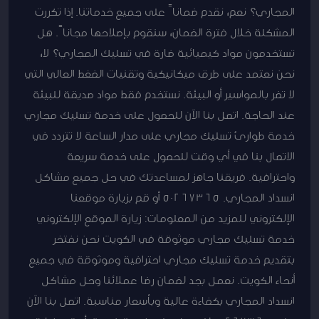
المجاري؟ نعم، نقدم ضماناً على جميع خدماتنا. إذا تكررت
المشكلة خلال فترة الضمان، سنقوم بإصلاحها مجاناً. هل
تستخدمون مواد كيميائية ضارة في تسليك المجاري؟ لا،
نحن نعتمد على طرق ميكانيكية وتقنيات الضغط العالي التي
لا تضر بالمواسير أو البيئة. نستخدم فقط مواد صديقة للبيئة
عند الحاجة. اتصل بنا الآن للحصول على خدمة تسليك مجاري
خدمة طوارئ تسليك مجاري على مدار الساعة لا تتردد في
الاتصال بنا في أي وقت للحصول على خدمة سريعة
واحترافية. فريقنا جاهز لمساعدتك في حل جميع مشاكل
انسداد المجاري. 50267365 أو قم بزيارة موقعنا
الإلكتروني للمزيد من المعلومات: زيارة الموقع الإلكتروني
خدمة تسليك مجاري موثوقة في الكويت نحن نفتخر
بتقديم خدمة تسليك مجاري احترافية وموثوقة في جميع
أنحاء الكويت. نعمل بجد لضمان رضا عملائنا وحل مشاكل
انسداد المجاري بكفاءة عالية وبأسعار مناسبة. اتصل بنا الآن