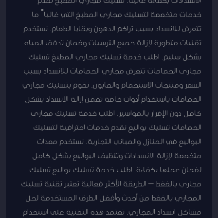
الانسدادات بكفاءة عالية. تسليك مجاري المطبخ نقدم
خدمات متخصصة لتسليك مجاري المطبخ التي غالباً ما
تتعرض للانسداد بسبب تراكم الدهون وبقايا الطعام. نستخدم
تقنيات متطورة لإزالة جميع الترسبات وضمان تدفق المياه
بشكل سليم. اطلب خدمة تسليك مجاري المطبخ تسليك
مجارى الحمامات تتعرض مجاري الحمامات للانسداد بسبب
الشعر ومنتجات الاستحمام والصابون. نقوم بتسليك مجاري
الحمامات باستخدام أدوات خاصة تضمن إزالة الانسداد بشكل
كامل دون الإضرار بالمواسير. اطلب خدمة تسليك مجارى
الحمامات تسليك بواليع نقدم خدمات احترافية لتسليك
البواليع في المنازل والمباني التجارية. نستخدم معدات
متخصصة لإزالة الانسدادات وتنظيف البواليع بشكل كامل
لضمان عملها بكفاءة. اطلب خدمة تسليك بواليع تسليك
مجاري بالضغط – الطريقة الأكثر فعالية تعتبر تقنية تسليك
المجاري بالضغط من أحدث وأفضل الطرق المستخدمة لحل
مشاكل انسداد المجاري. تعتمد هذه التقنية على استخدام