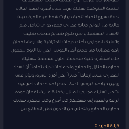
النتيجة المتوقعة تسليك صرف صحي أجهزة الضغط العالي
تدفق سريع للمياه تنظيف بيارات شفط مياه الصرف بيئة
خالية من الروائح صيانة مجاري فحص دوري شامل منع
الانسداد المستقبلي نحن نلتزم بتقديم خدمات تنظيف
وتسليك المجاري بأعلى درجات الاحترافية والسرعة، لضمان
راحة عملائنا في جميع أنحاء الكويت. اتصل بنا اليوم للحصول
على استشارة فنية متخصصة. حلول متخصصة لتسليك
مجاري المنازل والمطابخ والحمامات ندرك تماماً أن انسداد
المجاري يسبب إزعاجاً كبيراً لكل أفراد الأسرة، ويؤثر على
روتين حياتكم اليومي. لذلك، نقدم لكم خدمات احترافية
تشمل تسليك مجاري المنازل بكفاءة عالية، لضمان عودة
الراحة والهدوء إلى مسكنكم في أسرع وقت ممكن. تسليك
مجاري المطابخ والتخلص من الدهون تعتبر المطابخ من
قراءة المزيد »