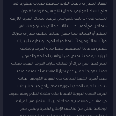
انسداد المجاري بأحدث الطرق نستخدم تقنيات متطورة في
فتح انسداد المجاري لضمان نتائج سريعة وفعالة دون
التسبب في أي تلف للمواسير. فريقنا يمتلك الخبرة اللازمة
للتعامل مع أصعب حالات الانسداد التي قد تواجهك في
المطبخ أو الحمام، مما يجعل عملية تنظيف مجاري منزلك
أمراً سهلاً ومريحاً. شفط مياه الصرف وتنظيف البيارات
تتضمن خدماتنا المتخصصة شفط مياه الصرف وتنظيف
البيارات بعمق للتخلص من الرواسب العالقة والدهون
المتراكمة. نحن ندرك أن تسليك بيارات الصرف الصحي يتطلب
معدات قوية لضمان عدم تكرار المشكلة، لذا نعتمد على
أحدث أجهزة الشفط المتاحة في السوق الكويتي. صيانة
شبكات الصرف الصحي الدورية نقدم برامج صيانة شبكات
الصرف الصحي الدورية للحفاظ على كفاءة النظام ومنع حدوث
أي مشاكل مستقبلية مفاجئة. إن الاستثمار في الصيانة
الوقائية يقلل من تكاليف الإصلاح الكبيرة ويطيل عمر
المواسير في منزلك. نوع الخدمة التقنية المستخدمة