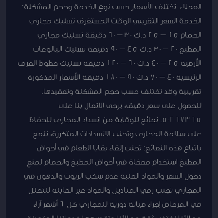
العملاء. تختلف الأسعار حسب نوع الخدمة وحجم المشكلة:
الخدمة السعر التقريبي الوقت المستغرق تسليك مجاري
الحمام 15 – 25 د.ك 30 – 60 دقيقة تسليك مجاري
المطبخ 20 – 30 د.ك 45 – 90 دقيقة تسليك البالوعات
الأرضية 25 – 40 د.ك 60 – 120 دقيقة تسليك خطوط الصرف
الرئيسية 40 – 70 د.ك 90 – 180 دقيقة الأسعار المذكورة
تقريبية وقد تختلف حسب حجم المشكلة وتعقيدها.
للحصول على سعر دقيق، يرجى الاتصال بنا على
50267365. نصائح للوقاية من انسداد المجاري للحفاظ
على سلامة المجاري وتجنب الانسدادات المتكررة، ننصح
باتباع هذه النصائح: تجنب إلقاء بقايا الطعام في أحواض
المطبخ استخدام مصفاة في أحواض المطبخ والحمام لمنع
دخول الشعر والمواد الصلبة عدم سكب الزيوت والدهون في
المجاري تجنب رمي المناديل والمواد غير القابلة للتحلل
في المرحاض إجراء صيانة دورية للمجاري كل 6 أشهر آراء