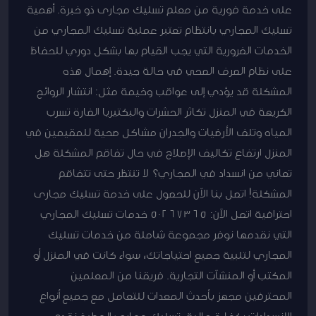
على خدمة فورية من معلم تسليك مجارى ذو خبرة. أهمية
تسليك المجاري بانتظام تعتبر عملية تسليك المجاري من
الخدمات الضرورية التي يجب القيام بها بشكل دوري للحفاظ
على نظام الصرف الصحي في حالة جيدة. إهمال هذه
المشكلة قد يؤدي إلى عواقب وخيمة مثل: انتشار الروائح
الكريهة في المنزل تكاثر الحشرات والبكتيريا الضارة تسرب
المياه وتلف الأرضيات والجدران مشاكل صحية للمقيمين في
المنزل ارتفاع تكاليف الإصلاح في حال تفاقم المشكلة هل
تعاني من انسداد في المجاري؟ لا تنتظر حتى تتفاقم
المشكلة! اتصل بنا الآن للحصول على خدمة تسليك مجارى
احترافية اتصل الآن: 50267365 خدمات تسليك المجاري
التي نقدمها نوفر مجموعة شاملة من خدمات تسليك
المجاري لتلبية جميع احتياجاتك، سواء كانت في المنزل أو
المكتب أو المنشآت التجارية. فريقنا من المعلمين
المحترفين مجهز بأحدث المعدات للتعامل مع جميع أنواع