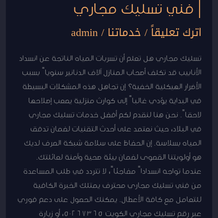
| فني تسليك مجاري
اترك تعليقاً
/
خدماتنا
/
admin
تسليك مجاري هل تعلم أن تسربات المياه الناتجة عن انسداد
الأنابيب قد تكلف أصحاب المنازل آلاف الدنانير سنوياً بسبب
الأضرار الهيكلية الخفية؟ إن تجاهل هذه المشكلات البسيطة
في البداية يؤدي غالباً إلى كوارث منزلية يصعب إصلاحها
لاحقاً. نحن هنا لنقدم لكم أفضل خدمات تسليك مجاري
في البلاد، حيث نعتمد على أحدث التقنيات لضمان تدفق
المياه بسلاسة. إن الحفاظ على سلامة شبكة الصرف لديك
هو أولويتنا القصوى لضمان بيئة صحية وآمنة لعائلتك.
عندما تواجه انسداداً مفاجئاً، لا تتردد في طلب المساعدة
من فني تسليك مجاري محترف يمتلك الخبرة الكافية
للتعامل مع كافة الأعطال. يمكنك الحصول على دعم فوري
عبر رقم تسليك مجاري الكويت 50267365، أو زيارة