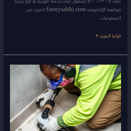
على 50267365 للحصول على خدمة فورية، أو قم بزيارة
موقعنا الإلكتروني fannysahhi.com للمزيد من
المعلومات.
قراءة المزيد »
تسليك
مجارى
|
50267365
|
تسليك مجاري
في
الكويت