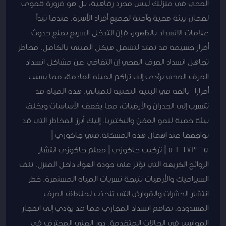
الصحي في منزلك ليس مجرد رفاهية، بل هو ضرورة قصوى
لضمان بيئة صحية وآمنة لجميع أفراد الأسرة. عندما تبدأ
علامات الانسداد بالظهور، فإن التدخل السريع يمنع حدوث
أضرار جسيمة قد تمتد لتشمل هيكل المبنى بالكامل. مخاطر
تجاهل انسداد الصرف الصحي إن التغاضي عن مشاكل انسداد
الصرف الصحي يؤدي إلى تراكم المياه العادمة، مما يسبب
أضراراً بالغة في البنية التحتية للمباني. هذه المياه قد
تتسرب إلى الجدران والأرضيات، مما يضعف الأساسات ويخلق
بيئة خصبة لنمو العفن والبكتيريا. إليك أبرز المخاطر التي قد
تواجهها عند إهمال هذه المشكلة:فني جاكوزي |
50267365 | تركيب جاكوزي | معلم جاكوزي انتشار
الروائح الكريهة التي تؤثر على جودة الهواء داخل المنزل. تلف
السيراميك والأرضيات نتيجة تسربات المياه المستمرة. خطر
انتشار الحشرات والقوارض التي تنجذب لمناطق الصرف
المسدودة. تفاقم انسداد المجاري مما قد يؤدي إلى انفجار
المواسير في الحالات المتقدمة. دور الفني المحترف في