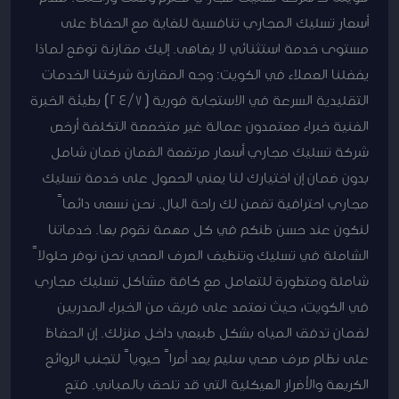
أسعار تسليك المجاري تنافسية للغاية مع الحفاظ على
مستوى خدمة استثنائي لا يضاهى. إليك مقارنة توضح لماذا
يفضلنا العملاء في الكويت: وجه المقارنة شركتنا الخدمات
التقليدية السرعة في الاستجابة فورية (24/7) بطيئة الخبرة
الفنية خبراء معتمدون عمالة غير متخصصة التكلفة أرخص
شركة تسليك مجاري أسعار مرتفعة الضمان ضمان شامل
بدون ضمان إن اختيارك لنا يعني الحصول على خدمة تسليك
مجاري احترافية تضمن لك راحة البال. نحن نسعى دائماً
لنكون عند حسن ظنكم في كل مهمة نقوم بها. خدماتنا
الشاملة في تسليك وتنظيف الصرف الصحي نحن نوفر حلولاً
شاملة ومتطورة للتعامل مع كافة مشاكل تسليك مجاري
في الكويت، حيث نعتمد على فريق من الخبراء المدربين
لضمان تدفق المياه بشكل طبيعي داخل منزلك. إن الحفاظ
على نظام صرف صحي سليم يعد أمراً حيوياً لتجنب الروائح
الكريهة والأضرار الهيكلية التي قد تلحق بالمباني. فتح