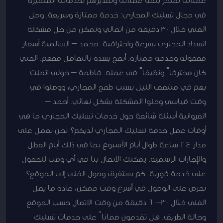
عملائنا نفتخر بثقة عملائنا وتقديرهم لخدماتنا المتميزة
في مجال تسليك المجاري: خدمة ممتازة وسريعة. وصل
الفني خلال 30 دقيقة من اتصالي وتمكن من حل مشكلة
انسداد المجاري بسرعة واحترافية. محمد – السالمية أسعار
معقولة وخدمة ممتازة. أنصح بشدة بالتعامل معهم. الفني
كان محترفاً ونظيفاً في عمله. فاطمة – حولي اتصلت
بهم في منتصف الليل بسبب طفح المجاري، ووصلوا في
وقت قياسي وحلوا المشكلة بشكل نهائي. أحمد –
الفروانية أسئلة شائعة حول خدمات تسليك المجاري ما هي
أوقات عمل خدمة تسليك المجاري لديكم؟ نحن نعمل على
مدار 24 ساعة طوال أيام الأسبوع بما في ذلك أيام العطل
والإجازات الرسمية. يمكنك الاتصال بنا في أي وقت للحصول
على خدمة فورية. كم يستغرق وصول الفني إلى الموقع؟
نحرص على الوصول في أسرع وقت ممكن، عادة ما يصل
الفني خلال 30-60 دقيقة من وقت الاتصال حسب الموقع
وحالة الطريق. هل تقدمون ضماناً على خدمات تسليك