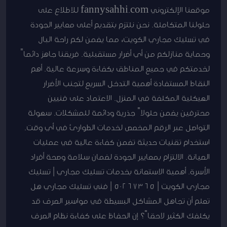
موقعنا الإلكتروني fannysahhi.com للاطلاع على
حلولنا المتكاملة. نحن نلتزم بتقديم أعلى معايير الجودة
في تسليك مجاري الكويت، مما يضمن لكم راحة البال
وحماية منازلكم من أي أضرار مستقبلية. فريقنا جاهز دائماً
لخدمتكم في جميع المناطق بكفاءة وسرعة عالية. أهم
النقاط المستفادة أهمية التدخل السريع لتجنب الأضرار
الهيكلية المكلفة في المنزل. الاعتماد على فنيين
محترفين يضمن حلولاً جذرية ودائمة للمشكلات. سهولة
التواصل عبر الرقم المخصص لخدمات الطوارئ في أي وقت.
استخدام تقنيات حديثة تضمن كفاءة عالية في عمليات
الصيانة. الالتزام بمعايير الجودة لضمان سلامة وصحة أفراد
الأسرة. أهمية الاستعانة بخدمات تسليك مجاري | تسليك
مجاري الكويت | 50267365 | فني تسليك مجاري هل
تعلم أن تجاهل المشاكل البسيطة في مواسير الصرف قد
يكلفك الكثير لاحقاً؟ إن الحفاظ على كفاءة نظام الصرف