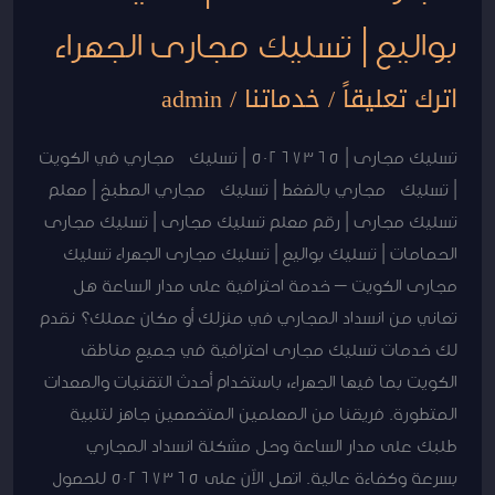
|
بواليع | تسليك مجارى الجهراء
تسليك
مجارى
اترك تعليقاً
/
خدماتنا
/
admin
الحمامات
|
تسليك مجارى | 50267365 | تسليك مجاري في الكويت
تسليك
| تسليك مجاري بالضغط | تسليك مجاري المطبخ | معلم
بواليع
تسليك مجارى | رقم معلم تسليك مجارى | تسليك مجارى
|
الحمامات | تسليك بواليع | تسليك مجارى الجهراء تسليك
تسليك
مجارى الكويت – خدمة احترافية على مدار الساعة هل
مجارى
تعاني من انسداد المجاري في منزلك أو مكان عملك؟ نقدم
الجهراء
لك خدمات تسليك مجارى احترافية في جميع مناطق
الكويت بما فيها الجهراء، باستخدام أحدث التقنيات والمعدات
المتطورة. فريقنا من المعلمين المتخصصين جاهز لتلبية
طلبك على مدار الساعة وحل مشكلة انسداد المجاري
بسرعة وكفاءة عالية. اتصل الآن على 50267365 للحصول