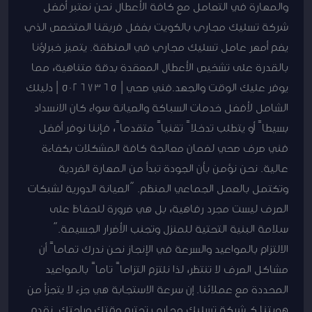
والمهارة في التعامل مع كافة الأعطال نحن نعتبر أفضل
شركة تسليك مجاري بالكويت بفضل فريقنا المتخصص الذي
يضم أمهر عامل تسليك مجاري في المنطقة. يتميز خبراؤنا
بالقدرة على تشخيص الأعطال المعقدة بدقة متناهية، مما
يوفر عليك الوقت والجهد.فني صحي | 50267365 | دليلك
الشامل لأفضل خدمات السباكة والصيانة سواء كان الانسداد
بسيطاً أو يتطلب تدخلاً تقنياً متقدماً، فإننا نوفر أفضل
فني صرف صحي لضمان معالجة كافة المشكلات بكفاءة
عالية. نحن نؤمن بأن الجودة تبدأ من المهارة الفردية
وتكتمل بالعمل الجماعي المنظم. “الصيانة الدورية لشبكات
الصرف ليست مجرد رفاهية، بل هي ضرورة للحفاظ على
سلامة البنية التحتية للمنزل وتجنب الأضرار الجسيمة.”
الالتزام بالمواعيد والسرعة في الإنجاز نحن ندرك تماماً أن
مشاكل الصرف لا تنتظر، لذا نلتزم التزاماً تاماً بالمواعيد
المحددة مع عملائنا. إن سرعة الاستجابة هي جزء لا يتجزأ من
هويتنا كـ شركة تسليك مجاري تحترم وقتك وراحتك. نقدم