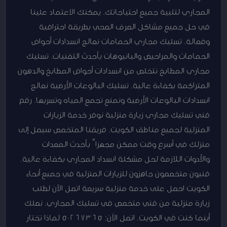
المجاري لتلبية جميع احتياجاتك. يمكنك الاعتماد علينا
في حل جميع مشاكل الصرف الصحي بطريقة احترافية
وفعالة. تسليك مجاري الحمامات نعالج انسدادات أحواض
الحمامات والمراحيض والبانيوهات بأحدث التقنيات. تسليك
مجاري المطابخ نتخلص من انسدادات أحواض المطابخ والدهون
المتراكمة بكفاءة عالية. تسليك البالوعات الأرضية نعالج
انسدادات البالوعات الأرضية ونمنع تجمع المياه وتسربها. رقم
فني تسليك مجاري زيارة منزلية نوفر خدمة الزيارات
المنزلية لجميع مناطق الكويت. فريقنا المتخصص سيصل إلى
منزلك في أسرع وقت ممكن مجهزاً بأحدث المعدات
والأدوات اللازمة لحل مشكلة انسداد المجاري بكفاءة عالية.
فنيون متخصصون جاهزون للزيارات المنزلية في جميع أنحاء
الكويت احصل على خدمة منزلية سريعة اتصل الآن لطلب
زيارة منزلية من فني متخصص في تسليك المجاري. نصلك
أينما كنت في الكويت. اتصل الآن: 50267365 لماذا تختار