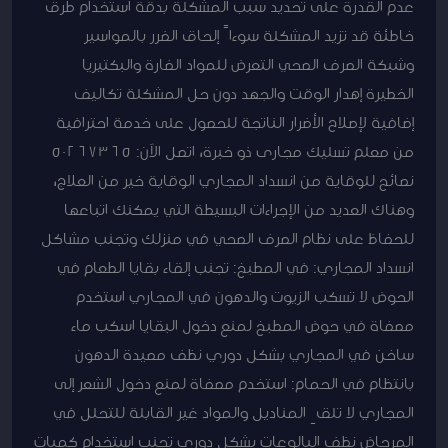
عدم القدرة على تحديد سبب المشكلة بدقة استخدام طرق
خاطئة قد تزيد المشكلة سوءاً إلحاق الضرر بالمواسير
وشبكة الصرف الصحي التعرض للمواد الضارة والبكتيريا
الخطيرة إهدار الوقت والجهد دون حل المشكلة تكاليف
إضافية لإصلاح الأضرار الناتجة للحصول على خدمة احترافية
من معلم تسليك مجارى ذو خبرة، اتصل الآن: 50267365
نصائح للوقاية من انسداد المجاري الوقاية خير من العلاج،
وهناك العديد من الإجراءات البسيطة التي يمكنك اتباعها
للحفاظ على نظام الصرف الصحي في منزلك وتجنب مشاكل
انسداد المجاري: في المطبخ: تجنب إلقاء بقايا الطعام في
الحوض لا تسكب الزيوت والدهون في المجاري استخدم
مصفاة في حوض المطبخ لمنع دخول البقايا اسكب ماء
ساخن في المجاري بشكل دوري نظف مصيدة الدهون
بانتظام في الحمام: استخدم مصفاة لمنع دخول الشعر إلى
المجاري لا تلقِ المناديل والمواد غير القابلة للتحلل في
المرحاض نظف البالوعات بشكل دوري تجنب استخدام كميات