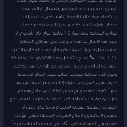
الوقت، قد تتعرض المواسير للتآكل أو التلف. يقوم الفني
المحترف بتقييم حالة المواسير واستبدال التالف منها
باستخدام مواد عالية الجودة تناسب احتياجات منزلك.
خدمات طوارئ السباكة على مدار الساعة نقدم خدمات
طوارئ السباكة على مدار 24 ساعة طوال أيام الأسبوع. لا
تتردد في الاتصال بنا في أي وقت لحل مشاكل السباكة
الطارئة مثل تسربات المياه الكبيرة أو انسداد المجاري الشديد.
66506081 📞 نصائح للتعامل مع حالات الطوارئ المتعلقة
بالسباكة إجراءات أساسية للتعامل مع طوارئ السباكة لحين
وصول فني سباكة محترف إيقاف مصدر المياه في حالة
حدوث تسرب كبير، يجب عليك إغلاق مصدر المياه الرئيسي
فوراً. تعرف على موقع صمام إغلاق المياه الرئيسي في
منزلك وكيفية استخدامه قبل حدوث أي طارئ. التعامل مع
التسربات البسيطة يمكنك استخدام شريط عازل للماء أو
معجون السيليكون لإصلاح التسربات البسيطة بشكل مؤقت
حتى وصول الفني المختص. تأكد من تجفيف المنطقة جيداً