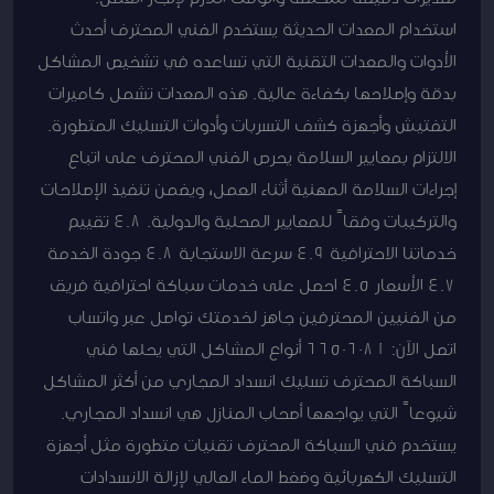
استخدام المعدات الحديثة يستخدم الفني المحترف أحدث
الأدوات والمعدات التقنية التي تساعده في تشخيص المشاكل
بدقة وإصلاحها بكفاءة عالية. هذه المعدات تشمل كاميرات
التفتيش وأجهزة كشف التسربات وأدوات التسليك المتطورة.
الالتزام بمعايير السلامة يحرص الفني المحترف على اتباع
إجراءات السلامة المهنية أثناء العمل، ويضمن تنفيذ الإصلاحات
والتركيبات وفقاً للمعايير المحلية والدولية. 4.8 تقييم
خدماتنا الاحترافية 4.9 سرعة الاستجابة 4.8 جودة الخدمة
4.7 الأسعار 4.5 احصل على خدمات سباكة احترافية فريق
من الفنيين المحترفين جاهز لخدمتك تواصل عبر واتساب
اتصل الآن: 66506081 أنواع المشاكل التي يحلها فني
السباكة المحترف تسليك انسداد المجاري من أكثر المشاكل
شيوعاً التي يواجهها أصحاب المنازل هي انسداد المجاري.
يستخدم فني السباكة المحترف تقنيات متطورة مثل أجهزة
التسليك الكهربائية وضغط الماء العالي لإزالة الانسدادات