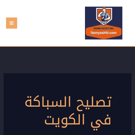
خطي
لى
لمحتوى
تصليح السباكة
في الكويت