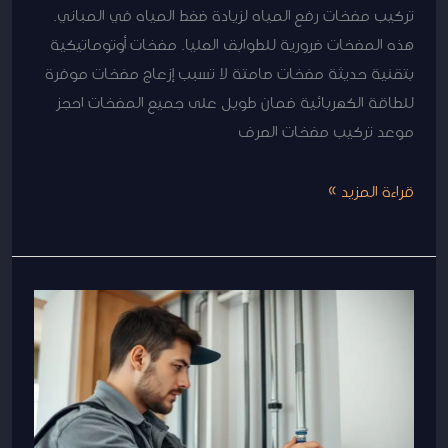
تركيب مضخات رفع المياه لزيادة ضغط المياه في المباني.
هذه المضخات ضرورية للطوابق العليا. مضخات أوتوماتيكية
بتقنية حديثة مضخات صامتة لا تسبب إزعاج مضخات موفرة
للطاقة الكهربائية ضمان طويل على جميع المضخات احجز
موعد تركيب مضخات الصرف
قراءة المزيد »
فني
سباكة
محترف
–
خدمات
سباكة