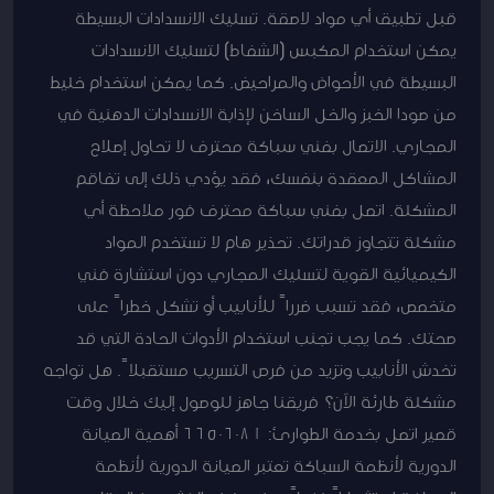
قبل تطبيق أي مواد لاصقة. تسليك الانسدادات البسيطة
يمكن استخدام المكبس (الشفاط) لتسليك الانسدادات
البسيطة في الأحواض والمراحيض. كما يمكن استخدام خليط
من صودا الخبز والخل الساخن لإذابة الانسدادات الدهنية في
المجاري. الاتصال بفني سباكة محترف لا تحاول إصلاح
المشاكل المعقدة بنفسك، فقد يؤدي ذلك إلى تفاقم
المشكلة. اتصل بفني سباكة محترف فور ملاحظة أي
مشكلة تتجاوز قدراتك. تحذير هام لا تستخدم المواد
الكيميائية القوية لتسليك المجاري دون استشارة فني
متخصص، فقد تسبب ضرراً للأنابيب أو تشكل خطراً على
صحتك. كما يجب تجنب استخدام الأدوات الحادة التي قد
تخدش الأنابيب وتزيد من فرص التسريب مستقبلاً. هل تواجه
مشكلة طارئة الآن؟ فريقنا جاهز للوصول إليك خلال وقت
قصير اتصل بخدمة الطوارئ: 66506081 أهمية الصيانة
الدورية لأنظمة السباكة تعتبر الصيانة الدورية لأنظمة