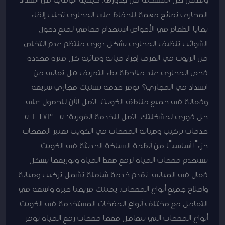
المجاري نصائح مهمة للحفاظ على المجاري تجنب إلقاء
بقايا الطعام في الأحواض استخدام مصافي لمنع دخول
الشوائب تنظيف المجاري بشكل دوري منتظم عدم التخلص
من الزيوت في الصرف إجراء صيانة وقائية كل فترة محددة
فحص المجاري عند ملاحظة بطء التصريف هل تعاني من
انسداد في المجاري؟ نوفر خدمة تسليك مجاري سريعة
وفعالة في جميع مناطق الكويت. اتصل الآن للحصول على
حل فوري لمشكلتك. اتصل للخدمة الفورية: 50267365
خدمات تركيب وصيانة المضخات في الكويت تعتبر المضخات
جزءًا أساسيًا من أنظمة السباكة الحديثة في الكويت.
تستخدم مضخات المياه لرفع ضغط المياه وتوزيعها بشكل
فعال في المباني. نقدم خدمة شاملة تشمل تركيب وصيانة
وإصلاح جميع أنواع المضخات. يمتلك فريقنا خبرة واسعة في
التعامل مع مختلف أنواع المضخات المستخدمة في الكويت.
أنواع المضخات التي نتعامل معها مضخات رفع المياه نوفر