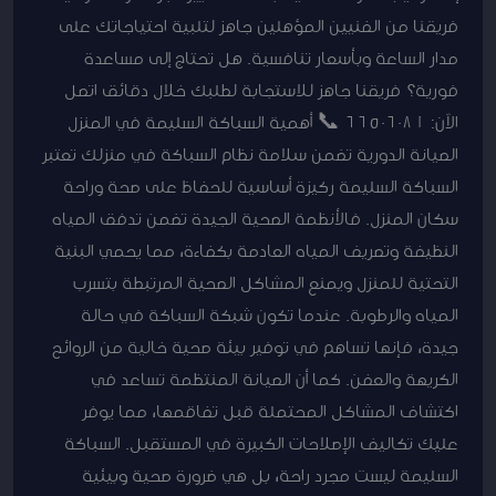
فريقنا من الفنيين المؤهلين جاهز لتلبية احتياجاتك على
مدار الساعة وبأسعار تنافسية. هل تحتاج إلى مساعدة
فورية؟ فريقنا جاهز للاستجابة لطلبك خلال دقائق اتصل
الآن: 66506081 📞 أهمية السباكة السليمة في المنزل
الصيانة الدورية تضمن سلامة نظام السباكة في منزلك تعتبر
السباكة السليمة ركيزة أساسية للحفاظ على صحة وراحة
سكان المنزل. فالأنظمة الصحية الجيدة تضمن تدفق المياه
النظيفة وتصريف المياه العادمة بكفاءة، مما يحمي البنية
التحتية للمنزل ويمنع المشاكل الصحية المرتبطة بتسرب
المياه والرطوبة. عندما تكون شبكة السباكة في حالة
جيدة، فإنها تساهم في توفير بيئة صحية خالية من الروائح
الكريهة والعفن. كما أن الصيانة المنتظمة تساعد في
اكتشاف المشاكل المحتملة قبل تفاقمها، مما يوفر
عليك تكاليف الإصلاحات الكبيرة في المستقبل. السباكة
السليمة ليست مجرد راحة، بل هي ضرورة صحية وبيئية