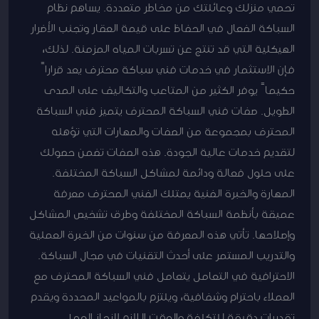
تحمي منزلك وعائلتك من مخاطر متعددة. يساهم نظام
السباكة الفعال في الحفاظ على قيمة العقار وتجنب الأضرار
الهيكلية التي قد تنتج عن تسربات المياه المزمنة. لذلك،
فإن الاستثمار في خدمات فني سباكة محترف يعد قراراً
حكيماً يوفر الكثير من المتاعب والتكاليف على المدى
الطويل. صفات فني السباكة المحترف يتميز فني السباكة
المحترف بمجموعة من الصفات والمهارات التي تؤهله
لتقديم خدمات عالية الجودة. هذه الصفات تضمن حصولك
على حلول فعالة ودائمة لمشاكل السباكة المختلفة.
المهارة والخبرة الفنية يمتلك الفني المحترف معرفة
عميقة بأنظمة السباكة المختلفة وطرق تشخيص المشاكل
وإصلاحها. تأتي هذه المعرفة من سنوات من الخبرة العملية
والتدريب المستمر على أحدث التقنيات في مجال السباكة.
الاحترافية في التعامل يتعامل فني السباكة المحترف مع
العملاء باحترام وشفافية، ويلتزم بالمواعيد المحددة ويقدم
تقديرات دقيقة للتكلفة والوقت اللازم لإنجاز العمل.