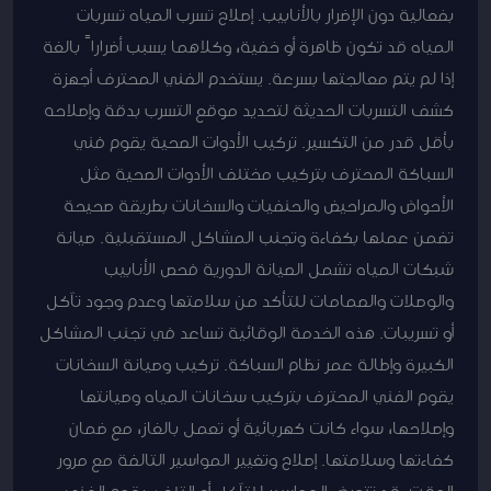
بفعالية دون الإضرار بالأنابيب. إصلاح تسرب المياه تسربات
المياه قد تكون ظاهرة أو خفية، وكلاهما يسبب أضراراً بالغة
إذا لم يتم معالجتها بسرعة. يستخدم الفني المحترف أجهزة
كشف التسربات الحديثة لتحديد موقع التسرب بدقة وإصلاحه
بأقل قدر من التكسير. تركيب الأدوات الصحية يقوم فني
السباكة المحترف بتركيب مختلف الأدوات الصحية مثل
الأحواض والمراحيض والحنفيات والسخانات بطريقة صحيحة
تضمن عملها بكفاءة وتجنب المشاكل المستقبلية. صيانة
شبكات المياه تشمل الصيانة الدورية فحص الأنابيب
والوصلات والصمامات للتأكد من سلامتها وعدم وجود تآكل
أو تسريبات. هذه الخدمة الوقائية تساعد في تجنب المشاكل
الكبيرة وإطالة عمر نظام السباكة. تركيب وصيانة السخانات
يقوم الفني المحترف بتركيب سخانات المياه وصيانتها
وإصلاحها، سواء كانت كهربائية أو تعمل بالغاز، مع ضمان
كفاءتها وسلامتها. إصلاح وتغيير المواسير التالفة مع مرور