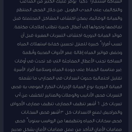
السباكة استثماراً ذكياً يوفر عليك الكثير من المتاعب
والتكاليف على المدى الطويل. من خلال الفحص المنتظم
والصيانة الوقائية، يمكن اكتشاف المشاكل المحتملة قبل
تفاقمها وتحولها إلى أعطال كبيرة تتطلب إصلاحات مكلفة.
فوائد الصيانة الدورية اكتشاف التسربات الصغيرة قبل أن
تسبب أضراراً كبيرة للمنزل تحسين كفاءة استهلاك المياه
وخفض فواتير المياه إطالة عمر الأدوات الصحية وأنظمة
السباكة تجنب الأعطال المفاجئة التي قد تحدث في أوقات
غير مناسبة الحفاظ على جودة المياه وسلامة أفراد الأسرة
تقليل احتمالية حدوث انسدادات في المجاري ما تشمله
الصيانة الدورية نوع الصيانة الإجراءات التكرار الموصى به فحص
التسربات فحص الأنابيب والوصلات والصنابير للكشف عن أي
تسربات كل 6 أشهر تنظيف المصارف تنظيف مصارف الأحواض
والمراحيض لمنع الانسدادات كل 3 أشهر فحص السخانات
فحص سخانات المياه وتنظيفها من الرواسب سنوياً فحص
صمامات الأمان التأكد من عمل صمامات الأمان بشكل صحيح