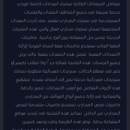
مشاكل الفيضانات الطارئة تسليك انسدادات كاملة فوري
خدمة سريعة في جميع المناطق المعدات والتقنيات
المستخدمة في تسليك المجاري نعتمد على أحدث المعدات
المتخصصة لضمان تسليك مجاري فعال وآمن. هذه التقنيات
الحديثة تضمن حل المشكلة دون أضرار جانبية. ماكينات
الضغط العالي نستخدم ماكينات ضغط المياه القوية لإزالة
الانسدادات الصعبة. تعمل هذه المضخات بضغط عالي يزيل
جميع الترسبات. هذه التقنية فعالة جدًا ولا تتطلب تكسير أو
حفر في معظم الحالات. سبرنجات كهربائية متطورة نمتلك
سبرنجات كهربائية حديثة تصل إلى أعماق بعيدة. تستطيع
هذه الأدوات التعامل مع أصعب الانسدادات. تتميز بالدقة
والفعالية في إزالة جميع أنواع العوائق من المجاري.
كاميرات فحص المجاري نستخدم كاميرات متقدمة لفحص
المجاري من الداخل. تساعد هذه التقنية في تحديد موقع
المشكلة بدقة. توفر هذه الطريقة وقت وجهد كبيرين
وتضمن حل المشكلة من جذورها. كيفية الوقاية من انسداد