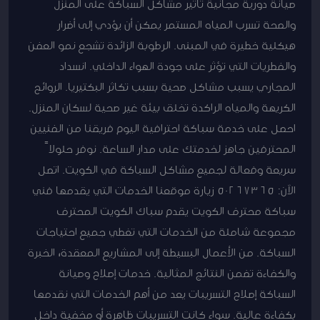
صيانة دورية مجانية تأثير مشاكل السباكة على المنزل
والصحة تسرب المياه المستمر يمكن أن يؤدي إلى أضرار
هيكلية خطيرة في المبنى. الرطوبة الزائدة تشجع نمو العفن
والفطريات التي تؤثر على جودة الهواء الداخلي. انسداد
المجاري يسبب مشاكل صحية بسبب تكاثر البكتيريا. الروائح
الكريهة والمياه الراكدة تخلق بيئة غير صحية لسكان المنزل.
احصل على خدمة سباكة احترافية اليوم فريقنا من الفنيين
المحترفين جاهز لخدمتك على مدار الساعة. نوفر حلولاً
سريعة وفعالة لجميع مشاكل السباكة في الكويت. اتصل
الآن: 50267365 زيارة موقعنا الخدمات التي يقدمها فني
سباكة محترف الكويت يقدم سباك الكويت المحترف
مجموعة شاملة من الخدمات التي تغطي جميع احتياجات
السباكة. من الأعمال البسيطة إلى المشاريع المعقدة، الخبرة
والكفاءة تضمن النتائج المثالية. خدمات إصلاح وصيانة
السباكة إصلاح التسريبات يعد من أهم الخدمات التي نقدمها
بكفاءة عالية. سواء كانت التسريبات ظاهرة أو مخفية داخل