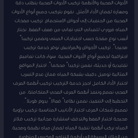
الأدوات الصحية والأنظمة تركيب الأدوات الصحية يتطلب دقة
ومهارة لضمان الأداء الأمثل. نقوم بتركيب جميع أنواع الأدوات
الصحية من الحنفيات إلى أحواض الاستحمام. تركيب مضخات
المياه ضروري للمباني التي تعاني من ضعف الضغط. نختار
أنسب نوع مضخة حسب احتياجات المبنى ونضمن تركيباً
صحيحاً. تركيب الأحواض والمراحيض نوفر خدمة تركيب
احترافية لجميع أنواع الأدوات الصحية. سواء كانت تصاميم
تقليدية أو حديثة، نضمن تركيباً محكماً. اختيار المواقع
المثالية توصيل دقيق بشبكة المياه ضمان عدم التسرب
اختبار الأداء الكامل احجز خدمة التركيب تركيب أنظمة الصرف
الصحي نصمم وننفذ أنظمة الصرف الصحي المتكاملة. من
التخطيط إلى التنفيذ، نضمن نظاماً فعالاً يدوم طويلاً.
تصميم شبكات الصرف اختيار الأنابيب المناسبة تركيب بزاوية
صحيحة اختبار الضغط والتدفق استشارة مجانية تركيب فلاتر
المياه نركب أنظمة تنقية المياه لضمان مياه نظيفة وصحية.
من الفلاتر البسيطة إلى أنظمة التناضح العكسي المتطورة.