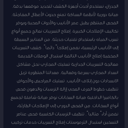
الجدران، نستخدم أحدث أجهزة الكشف لتحديد موقعها بدقة.
صيانة دورية لأنظمة السباكة تمنع حدوث الأعطال المفاجئة.
الفحص المنتظم يطيل عمر الأنابيب والأدوات الصحية ويوفر
تكاليف الإصلاحات الكبيرة. إصلاح التسريبات نعالج جميع أنواع
تسرب المياه باستخدام تقنيات حديثة. من الصنابير البسيطة
إلى الأنابيب الرئيسية، نضمن إصلاحاً دائماً. كشف التسريبات
المخفية إصلاح الأنابيب التالفة استبدال الوصلات القديمة
معالجة التسريبات الجدارية تسليك المجاري نحل مشاكل
انسداد المجاري بسرعة وفعالية. معداتنا المتطورة تزيل
الانسدادات دون إتلاف الأنابيب. تسليك المراحيض والأحواض
تنظيف خطوط الصرف الصحي إزالة الترسبات والدهون فحص
بالكاميرا الداخلية صيانة السخانات نوفر صيانة شاملة لجميع
أنواع السخانات. من الفحص الدوري إلى الإصلاحات الطارئة،
نضمن أداءً مثالياً. تنظيف الترسبات الكلسية فحص عناصر
التسخين استبدال الثرموستات إصلاح التسريبات خدمات تركيب