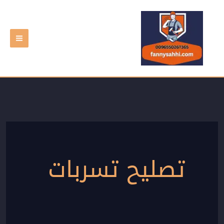
خطي
لى
لمحتوى
تصليح تسربات