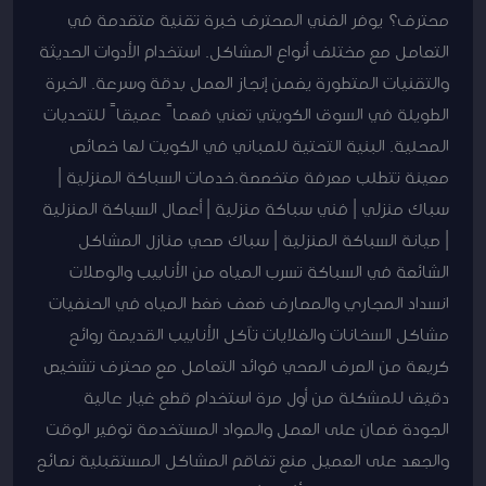
محترف؟ يوفر الفني المحترف خبرة تقنية متقدمة في
التعامل مع مختلف أنواع المشاكل. استخدام الأدوات الحديثة
والتقنيات المتطورة يضمن إنجاز العمل بدقة وسرعة. الخبرة
الطويلة في السوق الكويتي تعني فهماً عميقاً للتحديات
المحلية. البنية التحتية للمباني في الكويت لها خصائص
معينة تتطلب معرفة متخصصة.خدمات السباكة المنزلية |
سباك منزلي | فني سباكة منزلية | أعمال السباكة المنزلية
| صيانة السباكة المنزلية | سباك صحي منازل المشاكل
الشائعة في السباكة تسرب المياه من الأنابيب والوصلات
انسداد المجاري والمصارف ضعف ضغط المياه في الحنفيات
مشاكل السخانات والغلايات تآكل الأنابيب القديمة روائح
كريهة من الصرف الصحي فوائد التعامل مع محترف تشخيص
دقيق للمشكلة من أول مرة استخدام قطع غيار عالية
الجودة ضمان على العمل والمواد المستخدمة توفير الوقت
والجهد على العميل منع تفاقم المشاكل المستقبلية نصائح