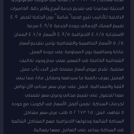
الحديثة تساعدنا في تقديم خدمة أسرع وأكثر دقة. الكاميرات
الداخلية للأنابيب تتيح فحصاً شاملاً دون الحاجة للحفر. 4.9
تقييم العملاء الإجمالي جودة الخدمة 4.9/5 سرعة
الاستجابة 4.8/5 الاحترافية 4.9/5 الأسعار 4.7/5 الضمان
5.0/5 الأسعار التنافسية والشفافية نؤمن بتقديم أسعار
عادلة ومنافسة دون المساومة على جودة العمل.
الشفافية الكاملة في التسعير تعني عدم وجود تكاليف
مخفية. نقدم عروض أسعار مفصلة قبل البدء بأي عمل.
العميل يعرف بالضبط ما سيدفعه ومقابل ماذا، مما يبني
الثقة والمصداقية. احصل على عرض سعر مجاني الآن تواصل
معنا للحصول على تقييم مجاني وعرض سعر تفصيلي
لخدمات السباكة. نضمن أفضل الأسعار في الكويت مع جودة
لا تضاهى. اتصل: 50267365 طلب عرض سعر مشاكل
السباكة الشائعة وحلولها الاحترافية فهم المشاكل الشائعة
في السباكة يساعد على التعامل معها بفعالية.