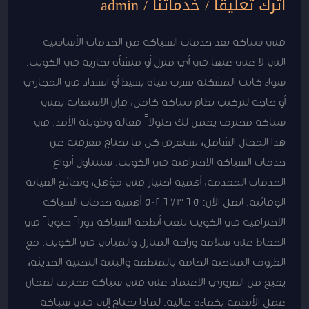
اترك تعليقاً
/
خدماتنا
/
admin
فني سباكة تعد خدمات السباكة من الخدمات الأساسية
التي لا غنى عنها في أي منزل أو منشأة تجارية في الكويت.
سواء كانت المشكلة تسرب مياه بسيط أو انسداد في المجاري
أو حاجة لتركيب نظام سباكة كامل، فإن الاستعانة بفني
سباكة محترف يضمن لك حلولاً فعالة وطويلة الأمد. في
هذا المقال الشامل، نستعرض كل ما تحتاج معرفته عن
خدمات السباكة الاحترافية في الكويت. سنتناول أنواع
الخدمات المقدمة، أهمية اختيار فني مؤهل، ونصائح الصيانة
الوقائية. اتصل الآن: 50267365 أهمية خدمات السباكة
الاحترافية في الكويت تلعب أنظمة السباكة دوراً حيوياً في
الحفاظ على سلامة وراحة المنازل والمباني في الكويت. مع
الظروف المناخية الخاصة بالمنطقة والبنية التحتية الحديثة،
يصبح من الضروري الاعتماد على فني سباكة محترف لضمان
عمل الأنظمة بكفاءة عالية. لماذا تحتاج إلى فني سباكة