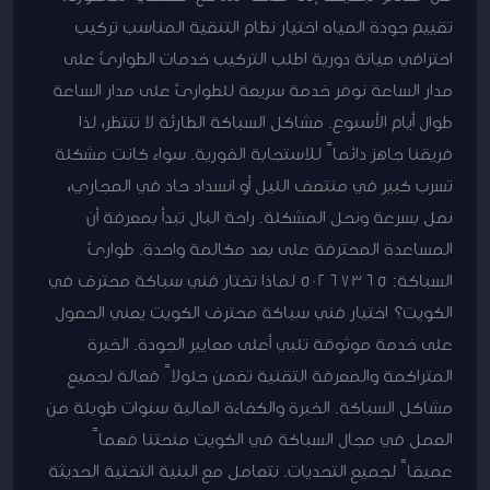
تقييم جودة المياه اختيار نظام التنقية المناسب تركيب
احترافي صيانة دورية اطلب التركيب خدمات الطوارئ على
مدار الساعة نوفر خدمة سريعة للطوارئ على مدار الساعة
طوال أيام الأسبوع. مشاكل السباكة الطارئة لا تنتظر، لذا
فريقنا جاهز دائماً للاستجابة الفورية. سواء كانت مشكلة
تسرب كبير في منتصف الليل أو انسداد حاد في المجاري،
نصل بسرعة ونحل المشكلة. راحة البال تبدأ بمعرفة أن
المساعدة المحترفة على بعد مكالمة واحدة. طوارئ
السباكة: 50267365 لماذا تختار فني سباكة محترف في
الكويت؟ اختيار فني سباكة محترف الكويت يعني الحصول
على خدمة موثوقة تلبي أعلى معايير الجودة. الخبرة
المتراكمة والمعرفة التقنية تضمن حلولاً فعالة لجميع
مشاكل السباكة. الخبرة والكفاءة العالية سنوات طويلة من
العمل في مجال السباكة في الكويت منحتنا فهماً
عميقاً لجميع التحديات. نتعامل مع البنية التحتية الحديثة