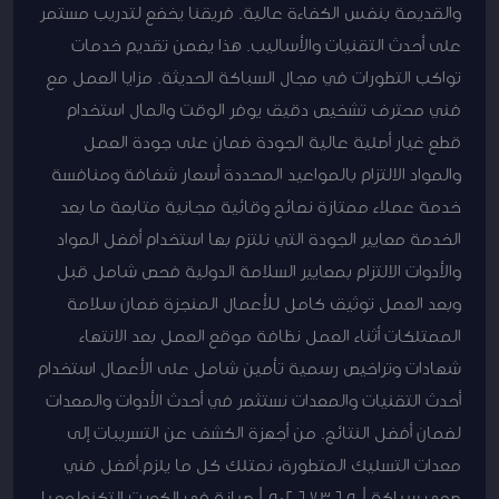
والقديمة بنفس الكفاءة عالية. فريقنا يخضع لتدريب مستمر
على أحدث التقنيات والأساليب. هذا يضمن تقديم خدمات
تواكب التطورات في مجال السباكة الحديثة. مزايا العمل مع
فني محترف تشخيص دقيق يوفر الوقت والمال استخدام
قطع غيار أصلية عالية الجودة ضمان على جودة العمل
والمواد الالتزام بالمواعيد المحددة أسعار شفافة ومنافسة
خدمة عملاء ممتازة نصائح وقائية مجانية متابعة ما بعد
الخدمة معايير الجودة التي نلتزم بها استخدام أفضل المواد
والأدوات الالتزام بمعايير السلامة الدولية فحص شامل قبل
وبعد العمل توثيق كامل للأعمال المنجزة ضمان سلامة
الممتلكات أثناء العمل نظافة موقع العمل بعد الانتهاء
شهادات وتراخيص رسمية تأمين شامل على الأعمال استخدام
أحدث التقنيات والمعدات نستثمر في أحدث الأدوات والمعدات
لضمان أفضل النتائج. من أجهزة الكشف عن التسريبات إلى
معدات التسليك المتطورة، نمتلك كل ما يلزم.أفضل فني
صحي سباكة | 50267365 | صيانة في الكويت التكنولوجيا