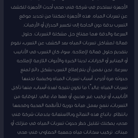
الأجهزة نستخدم في شركة فني صحي أحدث الأجهزة للكشف
عن تسربات المياه. هذه الأجهزة تمكننا من تحديد موقع
التسرب بدقة دون الحاجة إلى تكسير الجدران أو الأرضيات.
السرعة والدقة هما مفتاح حل مشكلة التسربات. حلول
فعالة لمشاكل تسربات المياه بعد الكشف عن التسرب، نقوم
بتقديم حلول فعالة لإصلاحه. سواء كان التسرب في الأنابيب
أو الصنابير أو الخزانات، لدينا الخبرة والأدوات اللازمة لإصلاحه
بسرعة. نحن نضمن أن يتم إصلاح التسرب بشكل دائم لمنع
حدوثه مرة أخرى. أسباب تسربات المياه وكيفية تجنبها
تسربات المياه غالبًا ما تكون نتيجة لعدة أسباب، منها تآكل
الأنابيب، أو تركيب غير صحيح، أو ضغط ماء عالي. للوقاية من
التسربات، ننصح بعمل صيانة دورية للأنظمة الصحية وفحصها
بانتظام. باتباع هذه النصائح وبالاستعانة بخدمات شركة فني
صحي، يمكنك تقليل خطر حدوث تسربات المياه في منزلك أو
مبناك. تركيب سخانات مياه جمعية الحصاوي فني صحي