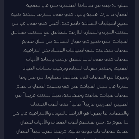
حصاوى: نبذة عن خدماتنا المتميزة نحن في جمعية
الحصاوي ندرك أهمية وجود فني صحي محترف يمكنه تلبية
جميع احتياجات السباكة باحترافية. أفضل فني صحي هو من
يمتلك الخبرة والمهارة اللازمة للتعامل مع مختلف مشاكل
السباكة. نحن نتميز في مجال السباكة من خلال تقديم
خدمات متكاملة تلبي احتياجات العملاء بكل احترافية.
خدمات فنى صحى لدينا تشمل تركيب وصيانة الأدوات
الصحية، وتصليح تسربات المياه، وتركيب سخانات المياه،
وغيرها من الخدمات التي يحتاجها عملاؤنا. من نحن وما
يميزنا في مجال السباكة نحن في جمعية الحصاوي نقدم
خدمات سباكة شاملة ومتكاملة، حيث نمتلك فريقاً من
الفنيين المدربين تدريباً عالياً على أحدث التقنيات
والمعدات. ما يميزنا هو التزامنا بالجودة والاحترافية في كل
ما نقوم به. نحن نستخدم أحدث المعدات والأدوات لضمان
تقديم خدمات ذات جودة عالية. فريقنا مدرب جيداً لضمان