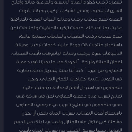
تشمل: تركيب خطوط المياه الرئيسية والفرعية صيانة وإصلاح
التسريبات تنظيف وفحص الشبكات تركيب وصيانة الأدوات
الصحية نقدم خدمات تركيب وصيانة الأدوات الصحية باحترافية
عالية، بما في ذلك: خدمات تركيب الحنفيات والخلاطات نحن
نقدم خدمات تركيب الحنفيات والخلاطات بمهنية عالية،
باستخدام منتجات ذات جودة عالية. خدمات تركيب وصيانة
البانيوهات نقوم بتركيب وصيانة البانيوهات بأحدث التقنيات،
لضمان المتانة والراحة. “الجودة هي ما يميزنا في جمعية
الحصاوي عن غيرنا.” كما أننا نهتم بتقديم خدمات تجارية
في الكويت لتلبية احتياجات القطاع التجاري. ونحن
متخصصون في استبدال أطقم الحمامات بمهنية عالية.
تصليح تسريب مياه جمعية الحصاوي نحن في شركة فني
صحي متخصصون في تصليح تسريب مياه جمعية الحصاوي
باستخدام أحدث التقنيات. تسربات المياه يمكن أن تكون
مشكلة كبيرة تؤثر على المنازل والمباني، لذلك من المهم
التعامل معها بسرعة. الكشف عن تسربات المياه بأحدث