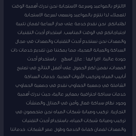
الالتزام بالمواعيد وسرعة الاستجابة نحن ندرك أهمية الوقت
للعملاء، لذا نلتزم بالمواعيد ونسعى لسرعة الاستجابة
لطلباتكم. نحن نقدم خدمة على مدار الساعة لضمان تلبية
احتياجاتكم في الوقت المناسب. استخدام أحدث التقنيات
والمعدات نحن نستخدم أحدث التقنيات والمعدات في مجال
السباكة والصيانة الصحية، مما يمكننا من تقديم خدمات ذات
جودة عالية. اقرا ايضا : عازل اسطح باستخدام أحدث
المعدات، نضمن لكم الحصول على أفضل النتائج في تصليح
أنابيب المياه وتركيب الأدوات الصحية. خدمات السباكة
الشاملة في جمعية الحصاوي نقدم في جمعية الحصاوي
خدمات سباكة احترافية بمعايير عالية، حيث ندرك أهمية
وجود نظام سباكة فعال وآمن في المنازل والمنشآت
التجارية. تركيب وصيانة شبكات المياه نحن متخصصون في
تركيب وصيانة شبكات المياه، باستخدام أحدث التقنيات
والمعدات لضمان كفاءة الخدمة وطول عمر الشبكات. خدماتنا