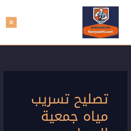
خطي
لى
لمحتوى
تصليح تسريب
مياه جمعية