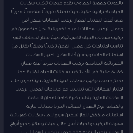
بالكويت جمعية الحصاوي يقدم خدمات تركيب سخانات
المياه باحترافية عالية، حيث نمتلك فريقًا متخصصًا مدربًا
على أحدث التقنيات لضمان تركيب السخانات بشكل آمن
وفعال. تركيب سخانات المياه الكهربائية نحن متخصصون في
تركيب سخانات المياه الكهربائية، حيث نختار السخانات التي
تناسب احتياجات كل عميل. نضمن تركيبًا دقيقًا يقلل من
استهلاك الطاقة ويحسن أداء السخان. اختيار السخانات
الكهربائية المناسبة تركيب السخانات بطرق آمنة ضمان
كفاءة عالية في الأداء تركيب سخانات المياه الغازية كما
نقدم خدمات تركيب سخانات المياه الغازية، حيث نحرص على
اختيار السخانات التي تتناسب مع احتياجات العميل. تركيب
السخانات الغازية يتطلب خبرة خاصة لضمان السلامة
والكفاءة. نوع السخان الخصائص المزايا سخانات غازية
استهلاك منخفض للغاز تسخين سريع للماء سخانات كهربائية
سهولة التركيب والصيانة أمان عالي صيانة وإصلاح جميع أنواع
السخانات نحن لا نقدم فقط خدمات تركيب السخانات، بل