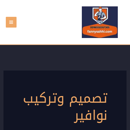
خطي
لى
لمحتوى
تصميم وتركيب
نوافير