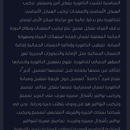
المناسبة لتثبيت النافورة بشكل آمن ومستقر. تركيب
الهيكل الأساسي والمضخات تركيب الهيكل الأساسي
للنافورة يتم بدقة عالية مع مراعاة ميلان الأرض لضمان
تدفق المياه بشكل صحيح. يتم تركيب المضخات ونظام الدورة
المائية المغلقة لضمان كفاءة استهلاك المياه وسهولة
الصيانة. تشطيب النافورة وإضافة اللمسات الجمالية إضافة
اللمسات الجمالية مثل الإضاءة والديكورات الحجرية تعزز
المظهر الجمالي للنافورة. نقوم بتشغيل النافورة واختبارها
للتأكد من عملها بكفاءة قبل تسليمها للعميل. أخيرًا،
نقدم شرحًا كاملاً للعميل حول طريقة تشغيل وصيانة
النافورة لضمان استمرارية عملها بشكل مثالي. تصميم
وتركيب نوافير بأشكال مميزة تعرف على المزيد تصميم
وتركيب النوافير هو فن وذوق يتطلب خبرة ودراية. نحن في
شركتنا نمتلك الخبرة والفريق المتخصص لتصميم وتركيب
نوافير بأشكال مميزة وفريدة. تصاميم عصرية للنوافير
المنزلية التصاميم العصرية للنوافير المنزلية تتميز بالخطوط