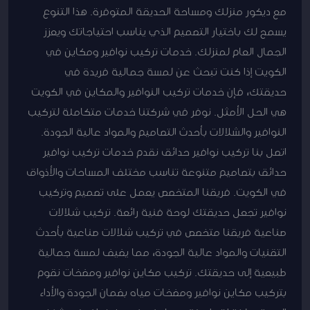
مع ديكور منزلك ومساحة الحديقة المتوفرة. هذا التنوع
يسمح لك باختيار التصميم الذي يناسب احتياجاتك ويعزز
الجمال العام لمنزلك. خدمات تركيب نوافير ومكاين في
الكويت إذا كنت تبحث عن لمسة جمالية فريدة في
حديقتك، فإن خدمات تركيب النوافير والمكاين في الكويت
هي الحل الأمثل. نوفر في شركتنا خدمات متكاملة لتركيب
النوافير والشلالات بأحدث التصاميم والمواد عالية الجودة.
اتصل بنا تركيب نوافير حدائق نقدم خدمات تركيب نوافير
حدائق بتصاميم متنوعة تناسب مختلف المساحات والأذواق
في الكويت. فريقنا المتخصص يعمل على تصميم وتركيب
نوافير تجعل حديقتك لوحة فنية رائعة. تركيب شلالات
صناعية فريقنا متخصص في تركيب شلالات صناعية بأحدث
التقنيات والمواد عالية الجودة، مما يضيف لمسة جمالية
طبيعية إلى حديقتك. تركيب مكاين نوافير ومضخات نقوم
بتركيب مكاين نوافير ومضخات مياه بضمان الجودة والأداء