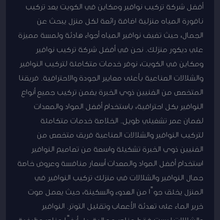
أفضل شركة تركيب نوافير ومكاين في الكويت يعد تركيب
نافورة المياه منزلية اضافة رائعة لكل منزل يبحث عن
الجمال، حيث تضيف نوافير المياه أجواء هادئة ولمسة مميزة
علي ديكور منزلك. نحن في أفضل شركة تركيب نوافير
ومكاين في الكويت، نوفر خدمات متكاملة لتركيب النوافير
والشلالات الصناعية بأعلى معايير الجودة والاحترافية. فريقنا
المتخصص من الفنيين ذوي الخبرة يضمن تركيب جميع أنواع
النوافير بكل احترافية، باستخدام أفضل المواد والمعدات
لضمان عمر تشغيلي طويل. الخلاصة خدمات متكاملة
لتركيب النوافير والشلالات الصناعية فريق متخصص من
الفنيين ذوي الخبرة تشكيلة واسعة من تصاميم النوافير
استخدام أفضل المواد والمعدات أسعار منافسة وعروض خاصة
جمال النوافير والشلالات في منزلك تركيب النوافير في
المنزل يخلق جوًا من الهدوء والسكينة، حيث يعمل صوت
خرير الماء على تهدئة الأعصاب وتقليل التوتر. النوافير
والشلالات ليست فقط عناصر جمالية، بل أيضًا عناصر وظيفية