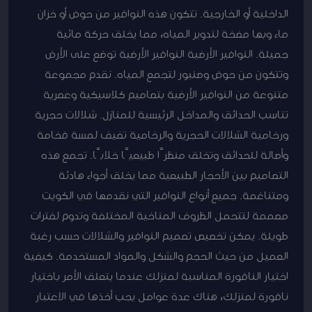
الداخلية أو الخارجية. تتكون هذه النوافير من حوض أو خزان
ماء وبها مضخة لتدوير المياه، مما يخلق حركة مائية
جميلة. النوافير الأرضية النوافير الأرضية توضع على الأرض
وتتكون من حوض وصنبور لتجمع المياه. نقدم مجموعة
متنوعة من النوافير الأرضية بتصاميم كلاسيكية وعصرية
تناسب الحدائق والمداخل الرئيسية للمنازل. شلالات حجرية
ورخامية الشلالات الحجرية والرخامية تضيف لمسة فخامة
وأصالة للحدائق وتخلق منظرًا طبيعيًا خلابًا. تجمع هذه
التصاميم بين الأحجار الطبيعية مما يخلق أجواء هادئة
ومتناغمة. جميع أنواع النوافير التي نقدمها في الكويت
مصممة لتتحمل الظروف المناخية المختلفة وتدوم لفترات
طويلة. يمكن تخصيص تصميم النوافير والشلالات حسب رغبة
العميل من حيث الحجم والشكل والمواد المستخدمة. كيفية
اختيار النافورة المناسبة لمنزلك عندما يتعلق الأمر باختيار
نافورة لمنزلك، هناك عدة عوامل يجب أخذها في الاعتبار