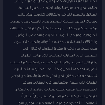
المستمر لفترات طويلة، مما يضمن عمل نوافيرك بشكل
مثالي. نحن في شركتنا نولي اهتمامًا كبيرًا لتنسيق
الحدائق وتصميم النوافير والشلالات لتناسب احتياجاتك
وذوقك الخاص. يمكنك الاعتماد علينا للحصول على خدمات
تركيب نوافير ومكاين بجودة عالية. أنواع النوافير والشلالات
المتوفرة نوفر في الكويت تشكيلة واسعة من النوافير
والشلالات التي تناسب مختلف الأذواق والمساحات. سواء
كنت تبحث عن نافورة صغيرة للطاولة أو شلال كبير
للحديقة، لدينا الخيارات المناسبة لك. نوافير الطاولة
والنوافير الصغيرة نوافير الطاولة تعرف باسم نوافير المكتب
لتميزها بحجمها الصغير وتماسكها، مما يجعلها مناسبة
للاستخدام بأي مكان. نحن نوفر تشكيلة واسعة من نوافير
الطاولة التي يمكن استخدامها في المكاتب وغرف
المعيشة، مما يضيف لمسة جمالية وهادئة إلى المكان.
النوافير الجدارية النوافير الجدارية تعتبر خيارًا مثاليًا
للمساحات المحدودة وتضيف لمسة فنية للجدران سواء