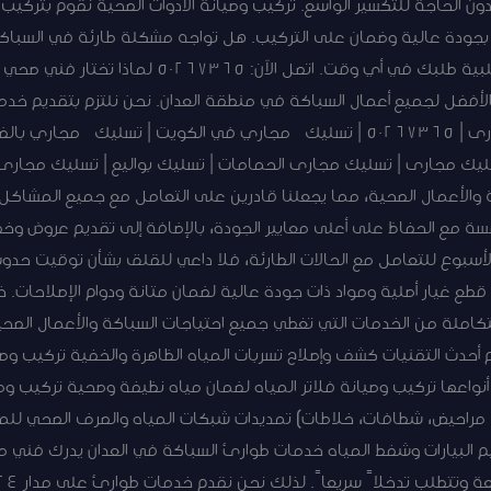
دون الحاجة للتكسير الواسع. تركيب وصيانة الأدوات الصحية نقوم بتركيب
دة عالية وضمان على التركيب. هل تواجه مشكلة طارئة في السباكة؟ ل
24 ساعة. فني صحي العدان جاهز لتلبية طلبك في أي وقت.
ار الأفضل لجميع أعمال السباكة في منطقة العدان. نحن نلتزم بتقديم خ
مشاكلكم بشكل نهائي. تسليك مجارى | 50267365 | تسليك مجاري في الكويت | ت
ك مجارى | تسليك مجارى الحمامات | تسليك بواليع | تسليك مجارى ا
 السباكة والأعمال الصحية، مما يجعلنا قادرين على التعامل مع جميع الم
الأسبوع للتعامل مع الحالات الطارئة، فلا داعي للقلق بشأن توقيت حد
قطع غيار أصلية ومواد ذات جودة عالية لضمان متانة ودوام الإصلاحات
املة من الخدمات التي تغطي جميع احتياجات السباكة والأعمال الصح
حدث التقنيات كشف وإصلاح تسربات المياه الظاهرة والخفية تركيب وصيا
واعها تركيب وصيانة فلاتر المياه لضمان مياه نظيفة وصحية تركيب وصي
، مراحيض، شطافات، خلاطات) تمديدات شبكات المياه والصرف الصحي للمب
 البيارات وشفط المياه خدمات طوارئ السباكة في العدان يدرك فني ص