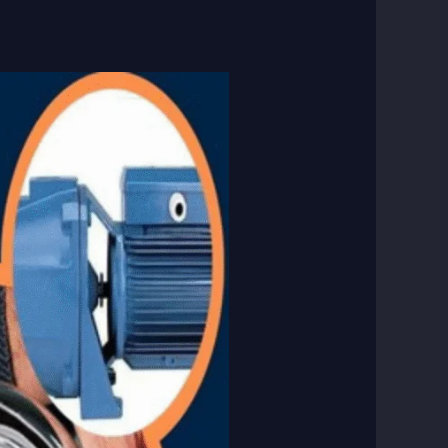
فني
صحي
العدان
–
خدمة
متميزة
على
مدار
24
ساعة