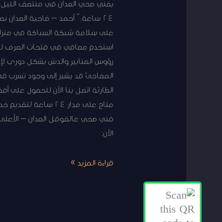
بفني صحي العدان في منتصف الليل 
24 ساعة.” أحمد – ضاحية العدان 
على سلامة شبكة السباكة في منزلك و
استخدم مصافي في فتحات الصرف لمنع 
رؤوس الصنابير والدش بشكل دوري لإزا
المفاجئ قد يشير إلى وجود تسرب قم
الطارئة اتصل بنا الآن للحصول على 
متاح على مدار 24 س
فني صحي عالقوقل العدان – الأعلى ت
الآن:
قراءة المزيد »