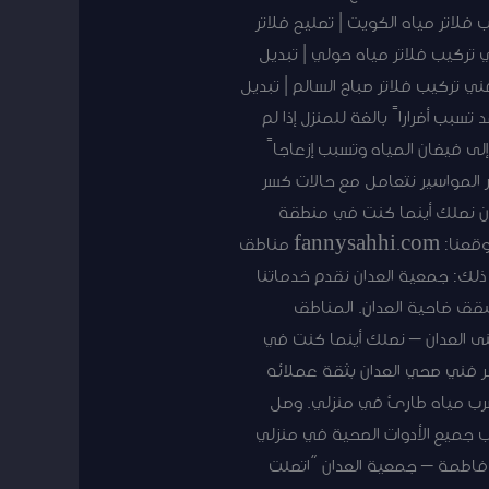
ر مياه | تركيب فلاتر مياه الكويت | تصليح فلاتر
تر مياه بالكويت | فني تركيب فلاتر مياه حولي | تبديل
ني تركيب فلاتر صباح السالم | تبديل
سبب أضراراً بالغة للمنزل إذا لم
لى فيضان المياه وتسبب إزعاجاً
ر المواسير نتعامل مع حالات كسر
آن نصلك أينما كنت في منطقة
العدان خلال وقت قصير. اتصل بنا واحصل على خدمة احترافية وسريعة. اتصل الآن: 50267365 أو قم بزيارة موقعنا: fannysahhi.com مناطق
لك: جمعية العدان نقدم خدماتنا
قق ضاحية العدان. المناطق
ى العدان – نصلك أينما كنت في
 فني صحي العدان بثقة عملائه
تسرب مياه طارئ في منزلي. وصل
يب جميع الأدوات الصحية في منزلي
” فاطمة – جمعية العدان “اتصلت