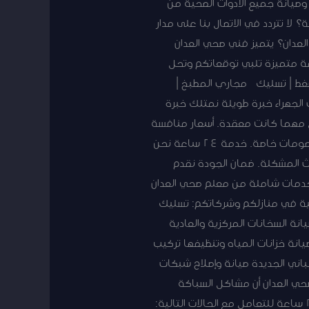
 وصيانة جميع الأدوات الصحية من
ا تتردد في الاتصال بنا على مدار
 اتصل الآن: 50267365 لماذا تختار فني صحي العدان؟ يتميز فني صحي العدان
دمة متميزة تلبي توقعاتكم وتحل
سليك مجاري بالضغط | تسليك مجاري المطبخ |
لجهراء خبرة طويلة نمتلك خبرة
شاكل مهما كانت معقدة. أسعار منافسة
نقدم خدماتنا بأسعار معقولة ومنافسة مع الحفاظ على أعلى معايير الجودة، بالإضافة إلى تقديم عروض وخصومات خاصة. خدمة 24 ساعة نحن
وث المشكلة. ضمان الجودة نقدم
. خدمات شاملة من معلم صحي العدان
ية في منازلكم وشركاتكم: تسليك
نة السخانات المركزية والعادية
انة خزانات المياه وتنظيفها تركيب
اني الجديدة صيانة وإصلاح شبكات
حي العدان أن مشاكل السباكة
غالباً ما تحدث في أوقات غير متوقعة وتتطلب تدخلاً سريعاً. لذلك نحن نقدم خدمات طوارئ على مدار 24 ساعة للتعامل مع الحالات التالية: