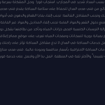
بسبب انسداد شديد في المجاري. استجاب فوراً وحل المشكلة بسرعة و
نصائح من فني صحي العدان للحفاظ على سلامة السباكة يقدم فني صحي ا
تجنب المشاكل الشائعة: تجنب إلقاء بقايا الطعام والدهون في أحواض
دخول الشعر والمواد الصلبة تجنب إلقاء المناديل والمواد غير القابل
لة الترسبات الكلسية افحص خزانات المياه وتأكد من نظافتها بشكل دوري
 بصيانة دورية للسخانات ومضخات المياه تعرف على موقع صمام إغلاق ا
أفضل خدمات السباكة في العدان لا تدع مشاكل السباكة تؤثر على راحتك
اعة لتقديم خدمات السباكة الاحترافية بأسعار منافسة وجودة عالية. فني صحي 
قييماً والأكثر ثقة في المنطقة. اتصل بنا الآن واحصل على خدمة فور