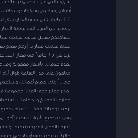
تسربات المياه بدقة عالية وإصلاحها 
أحواض ومراحيض وخلاطات وشطافات بجو
بالعديد من المزايا التي تجعله الخي
معلم تسليك مجارى | رقم معلم تسلي
تزيد عن 15 عاماً في مجال
متاحون على مدار الساعة طوال أيام 
ضماناً على جميع أعمالنا، ونستخدم 
يقدم معلم صحي العدان مجموعة متك
مجاري المطابخ والحمامات باستخدام أ
تركيب وصيانة مضخات المياه بجميع أن
وصيانة جميع الأدوات الصحية (أحواض
الصرف الصحي القديمة تنظيف وتعقيم