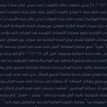
فني تركيب فلاتر مياه بالكويت | 50267365 | تبديل شمعات فلاتر بالكويت | فني تبديل فلات
مياه | فلاتر مياه منزلية بالكويت | تركيب فلاتر مياه 7 مراحل الكويت | أفضل فني فلا
ه الفروانية | تركيب فلاتر مياه الجهراء | تبديل فلاتر مياه الأحمدي | ف
بيان تسربات المياه الطارئة نتعامل مع تسربات المياه المفاجئة التي قد ت
ري الشديدة نقوم بتسليك الانسدادات الشديدة في المجاري التي تؤدي إ
السخانات الطارئة لضمان توفر المياه الساخنة في منزلك دون انقطاع. كس
اً فورياً لمنع تفاقم المشكلة. أفضل فني صحي في العدان بخدمتك ال
عدان خدماته لجميع المناطق في العدان والمناطق المجاورة، بما في ذ
وكفاءة عالية. ضاحية العدان خدمات سباكة متكاملة لجميع منازل وش
اورة للعدان لضمان خدمة شاملة لجميع العملاء. نحن فني صحي قريب من
 جميع مشاكل السباكة. آراء عملائنا في خدمات فني صحي العدان يفخر
بعض آراء عملائنا السابقين: “استعنت بخدمات فني صحي العدان لإصلاح 
المشكلة باحترافية عالية. أنصح بشدة بخدماته.” محمد – العدان “قام بترك
ت معقولة جداً مقارنة بالجودة العالية للخدمة. سأتعامل معه دائماً.