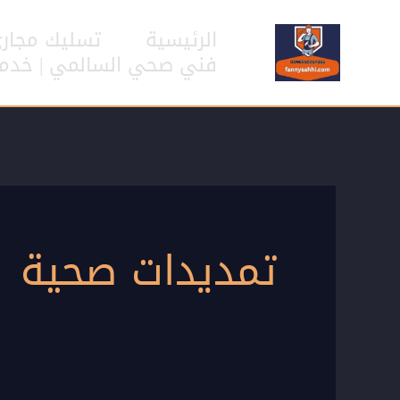
خطي
لى
الرئيسية
تسليك مجار
لمحتوى
فني صحي السالمي | خدمات سب
تمديدات صحية