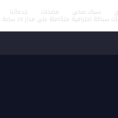
ي
سباك صحى
مضخات
خدماتنا
اكة احترافية متكاملة على مدار 24 ساعة