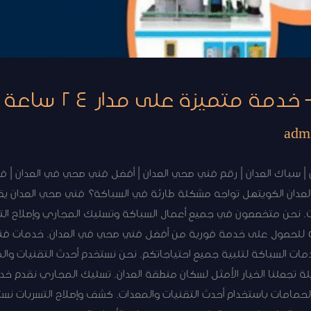
مة متميزة على مدار 24 ساعة
adm
| سباك العدان | رقم فني صحي العدان | أفضل فني صحي في العدان | ف
لعدان الكويتهل تواجه مشكلة طارئة في السباكة؟ فني صحي العدان يق
 نحن متخصصون في جميع أعمال السباكة وتسليك المجاري وإصلاح التسر
منافسة. اتصل الآن على 50267365 للحصول على خدمة فورية من أفضل فني صحي في العدان. 
 السباكة لتلبية جميع احتياجاتكم. نحن نستخدم أحدث التقنيات وال
لة تجعلنا الخيار الأمثل لسكان منطقة العدان. تسليك المجاري نقدم خ
لحمامات باستخدام أحدث التقنيات والمعدات. كشف وإصلاح التسربات ن