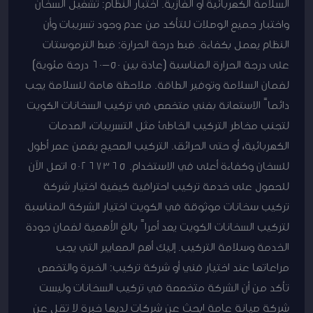
السلامة الكهربائية أو الغازية. اختبار النظام: تشغيل السخان
واختبار جميع الوصلات للتأكد من عدم وجود تسريبات وأن
النظام يعمل بكفاءة. ضبط درجة الحرارة: ضبط الترموستات
على درجة الحرارة المناسبة (عادة بين 50-60 درجة مئوية)
لضمان السلامة وتوفير الطاقة. ملاحظة هامة للسلامة يجب
دائماً الاستعانة بفني متخصص في تركيب السخانات الكويت
لتجنب مخاطر التركيب الخاطئ مثل التسريبات، الصدمات
الكهربائية، أو حتى الحرائق. التركيب الصحيح يضمن عمر أطول
للسخان وكفاءة أعلى في الاستخدام. 50267365 اتصل الآن
للحصول على خدمة تركيب احترافية كيفية اختيار شركة
تركيب سخانات موثوقة في الكويت اختيار الشركة المناسبة
لتركيب السخانات الكويت يعد أمراً بالغ الأهمية لضمان جودة
الخدمة وسلامة التركيب. إليك أهم المعايير التي يجب
مراعاتها عند اختيار فني أو شركة تركيب: الخبرة والتخصص
تأكد من أن الشركة متخصصة في تركيب السخانات وليست
شركة صيانة عامة ابحث عن شركات لديها خبرة لا تقل عن