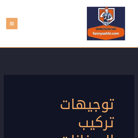
خطي
لى
لمحتوى
توجيهات
تركيب