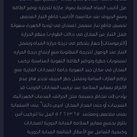
عزل أنابيب المياه الساخنة بمواد عازلة للحرارة توفير الطاقة
ومنع الحروق عند ملامسة الأنابيب قاطع التيار المخصص
تخصيص قاطع تيار منفصل للسخان في لوحة الكهرباء سهولة
فصل التيار عن السخان في حالات الطوارئ منظم الحرارة
(الثرموستات) جهاز يتحكم في درجة حرارة المياه ويفصل
التيار عند الوصول للدرجة المطلوبة منع ارتفاع درجة الحرارة
لمستويات خطرة وتوفير الطاقة التهوية المناسبة تركيب
السخان في مكان جيد التهوية خاصة للسخانات الغازية منع
تراكم الغازات السامة وتقليل خطر الحريق تحذير هام عدم
الالتزام بمعايير السلامة عند تركيب السخانات الكويت قد
يؤدي إلى مخاطر جسيمة مثل الحرائق، الصدمات الكهربائية،
التسريبات، أو حتى انفجار السخان. احرص دائماً على الاستعانة
بفني متخصص ومعتمد. 50267365 اتصل بنا لتركيب آمن
يلتزم بجميع معايير السلامة الصيانة الدورية للسخانات
وكيفية التعامل مع الأعطال الشائعة الصيانة الدورية