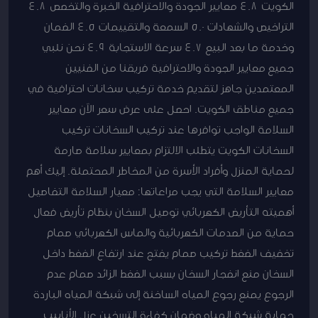
الكويت 4.8 معايير الجودة والاحترافية الخبرة والتخصص 4.8
التراخيص والشهادات 5.0 السمعة والتقييمات 4.5 الضمان
وخدمة ما بعد البيع 4.7 سرعة الاستجابة 4.9 نحن نلبي
جميع معايير الجودة والاحترافية فريقنا من الفنيين
المعتمدين جاهز لتقديم خدمة تركيب سخانات احترافية في
جميع مناطق الكويت. احصل على عرض سعر الآن معايير
السلامة الواجب توافرها عند تركيب السخانات تركيب
السخانات الكويت يتطلب الالتزام بمعايير سلامة صارمة
لحماية المنزل وأفراد الأسرة من المخاطر المحتملة. إليك أهم
معايير السلامة التي يجب مراعاتها: معيار السلامة التفاصيل
أهميته التأريض الكهربائي توصيل السخان بنظام تأريض فعال
حماية من الصدمات الكهربائية والماس الكهربائي صمام
تخفيف الضغط تركيب صمام يفتح عند ارتفاع الضغط داخل
السخان منع انفجار السخان بسبب الضغط الزائد صمام عدم
الرجوع يمنع رجوع المياه الساخنة إلى شبكة المياه الباردة
حماية شبكة المياه وضمان كفاءة التسخين عزل الأنابيب