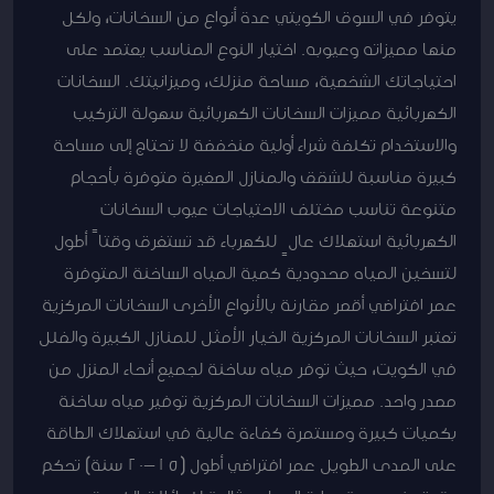
يتوفر في السوق الكويتي عدة أنواع من السخانات، ولكل
منها مميزاته وعيوبه. اختيار النوع المناسب يعتمد على
احتياجاتك الشخصية، مساحة منزلك، وميزانيتك. السخانات
الكهربائية مميزات السخانات الكهربائية سهولة التركيب
والاستخدام تكلفة شراء أولية منخفضة لا تحتاج إلى مساحة
كبيرة مناسبة للشقق والمنازل الصغيرة متوفرة بأحجام
متنوعة تناسب مختلف الاحتياجات عيوب السخانات
الكهربائية استهلاك عالٍ للكهرباء قد تستغرق وقتاً أطول
لتسخين المياه محدودية كمية المياه الساخنة المتوفرة
عمر افتراضي أقصر مقارنة بالأنواع الأخرى السخانات المركزية
تعتبر السخانات المركزية الخيار الأمثل للمنازل الكبيرة والفلل
في الكويت، حيث توفر مياه ساخنة لجميع أنحاء المنزل من
مصدر واحد. مميزات السخانات المركزية توفير مياه ساخنة
بكميات كبيرة ومستمرة كفاءة عالية في استهلاك الطاقة
على المدى الطويل عمر افتراضي أطول (15-20 سنة) تحكم