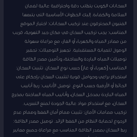
السخانات الكويت يتطلب دقة واحترافية عالية لضمان
السلامة والكفاءة. إليك الخطوات الأساسية التي يتبعها
الفنيون المحترفون عند تركيب السخانات: اختيار الموقع
المناسب: يجب تركيب السخان في مكان جيد التهوية، قريب
من مصادر المياه والكهرباء أو الغاز، مع مراعاة سهولة
الوصول للصيانة المستقبلية. تجهيز التوصيلات: تحضير
توصيلات المياه الباردة والساخنة، وتأمين مصدر الطاقة
المناسب (كهرباء أو غاز) حسب نوع السخان. تثبيت السخان:
استخدام براغي وحوامل قوية لتثبيت السخان بإحكام على
الحائط أو الأرضية حسب النوع. توصيل الأنابيب: ربط أنابيب
المياه الباردة بمدخل السخان، وأنابيب المياه الساخنة بمخرج
السخان، مع استخدام مواد عالية الجودة لمنع التسريب.
تركيب صمامات الأمان: تثبيت صمام أمان الضغط وصمام عدم
الرجوع لحماية النظام من الضغط الزائد. توصيل مصدر الطاقة:
ربط السخان بمصدر الطاقة المناسب مع مراعاة جميع معايير