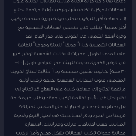
دقيق في درجة حرارة المياه مثالية للعائلات الكبيرة عيوب
السخانات المركزية تكلفة شراء وتركيب أولية مرتفعة تحتاج
إلى مساحة أكبر للتركيب تتطلب صيانة دورية منتظمة تركيب
أكثر تعقيداً يتطلب فني متخصص السخانات الشمسية مع
وفرة أشعة الشمس في الكويت على مدار العام، تعد
السخانات الشمسية خياراً صديقاً للبيئة وموفراً للطاقة
على المدى الطويل. مميزات السخانات الشمسية توفير كبير
في فواتير الكهرباء صديقة للبيئة عمر افتراضي طويل (20-
30 سنة) تكاليف تشغيل منخفضة جداً مثالية لمناخ الكويت
المشمس عيوب السخانات الشمسية تكلفة تركيب أولية
مرتفعة تحتاج إلى مساحة كبيرة على السطح قد تحتاج إلى
نظام احتياطي للأيام الغائمة تركيب معقد يتطلب خبرة خاصة
هل تحتاج مساعدة في اختيار السخان المناسب لمنزلك؟
فريقنا من الخبراء جاهز لمساعدتك في اختيار النوع والحجم
المناسب حسب احتياجات منزلك وميزانيتك. استشارة
مجانية خطوات تركيب السخانات بشكل صحيح وآمن تركيب