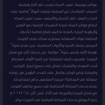
عواقب وخيمة. تسرب المياه يتسبب في أضرار هيكلية
للمبنى. الإصلاحات غير المتقنة تكلفك أموالاً إضافية على
المدى البعيد. تلف الجدران والأسقف بسبب تسرب المياه
ارتفاع فواتير المياه نتيجة التسريبات الخفية نمو العفن
والرطوبة الضارة بالصحة تكاليف إصلاح إضافية للأخطاء
السابقة فوائد الاستعانة بمحترف سباك صحي الكويت
المرخص يمتلك الخبرة والأدوات المناسبة. نحن نقدم حلولاً
طويلة الأمد وليس حلولاً مؤقتة. كل خدمة تأتي مع ضمان
الجودة. تشخيص دقيق للمشكلة من المرة الأولى استخدام
أحدث المعدات والتقنيات ضمان على جميع أعمال التركيب
والصيانة توفير الوقت والمال على المدى الطويل هل تواجه
مشكلة في السباكة؟ فريقنا المتخصص جاهز لمساعدتك.
نقدم خدمات السباكة الاحترافية في جميع مناطق الكويت
مع ضمان الجودة والسرعة في الأداء. اتصل الآن: 50267365
زيارة الموقع خدمات السباكة الشاملة في الكويت نوفر