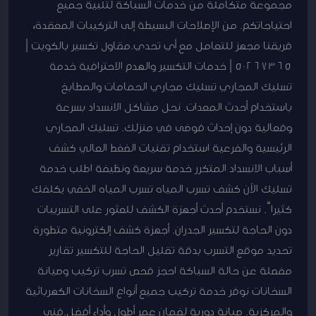
مجموعة متكاملة من خدمات السباكة لتلبية جميع
احتياجاتكم. من الإصلاحات البسيطة إلى التركيبات المعقدة،
فريقنا مجهز للتعامل مع أي تحدي.مقاول تكسير بالكويت |
50267365 | خدمات التكسير والهدم الاحترافية خدمة
تسليك المجاري تسليك مجاري الحمامات والمطابخ
باستخدام أحدث المعدات. نحل مشاكل الانسداد بسرعة
وفعالية دون إحداث فوضى في منزلك. تسليك المجاري
الرئيسية والفرعية استخدام تقنيات الضغط العالي كشف
أسباب الانسداد المتكرر خدمة سريعة ونظيفة اطلب خدمة
تسليك الآن كشف تسرب المياه تسرب المياه الخفي يكلفك
كثيراً. نستخدم أحدث أجهزة الكشف للعثور على التسريبات
دون الحاجة لتكسير الجدران. أجهزة كشف إلكترونية متطورة
تحديد موقع التسرب بدقة تقليل الحاجة للتكسير تقارير
مفصلة عن حالة السباكة احجز فحص تسرب تركيب وصيانة
السخانات نوفر خدمة تركيب جميع أنواع السخانات الكهربائية
والمركزية. صيانة دورية لضمان عمر أطول وأداء أفضل.فني