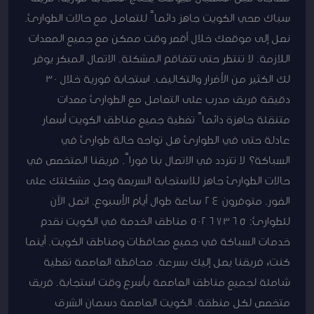
سباك صحي الكويت جاهز دائماً للتعامل مع حالات الطوارئ.
نصل إلى موقعك خلال أقصر وقت ممكن مع جميع المعدات
اللازمة. لا تنتظر حتى تتفاقم المشكلة. الاتصال المبكر يوفر
لك الكثير من الأضرار والتكاليف. استجابة فورية خلال 30
دقيقة فريق مدرب على التعامل مع الطوارئ معدات
متنقلة جاهزة دائماً تغطية جميع مناطق الكويت أسعار
عادلة حتى في الطوارئ هل تواجه حالة طوارئ في
السباكة؟ لا تتردد في الاتصال بنا فوراً. فريقنا المتخصص في
حالات الطوارئ جاهز للاستجابة السريعة وحل مشكلتك على
الفور. متوفرون 24 ساعة طوال أيام الأسبوع. اتصل الآن
للطوارئ: 50267365 مناطق الخدمة في الكويت نقدم
خدمات السباكة في جميع محافظات ومناطق الكويت. أينما
كنت، فريقنا يصل إليك بسرعة. محافظة العاصمة تغطية
شاملة لجميع مناطق العاصمة بأسرع وقت استجابة. فريق
متخصص لكل منطقة. الكويت العاصمة دسمان الشرق