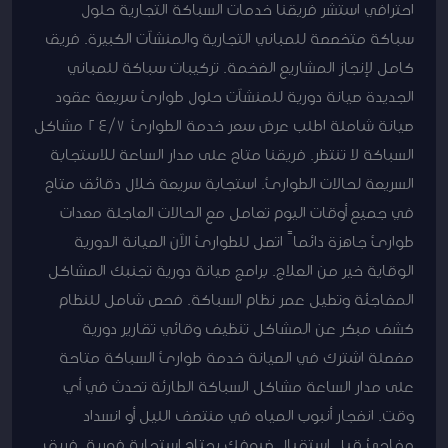
احترافي استشر فريقنا خدمات السباكة التجارية حلول
سباكة متخصصة للمباني التجارية والمنشآت الكبيرة. فريق
كامل لإنجاز المشاريع الضخمة. تركيبات سباكة للمباني
الجديدة صيانة دورية للمنشآت حلول طوارئ سريعة عقود
صيانة شاملة اطلب عرض سعر خدمة الطوارئ 24/7 مشاكل
السباكة لا تنتظر. فريقنا متاح على مدار الساعة للاستجابة
السريعة لحالات الطوارئ. استجابة سريعة خلال دقائق متاح
في جميع أوقات اليوم تعامل مع الحالات العاجلة معدات
طوارئ جاهزة دائماً اتصل للطوارئ الآن الصيانة الدورية
الوقاية خير من العلاج. برامج صيانة دورية تجنبك المشاكل
المفاجئة وتطيل عمر نظام السباكة. فحص شامل للنظام
كشف مبكر عن المشاكل تنظيف وقائي تقارير دورية
مفصلة اشترك في الصيانة خدمة طوارئ السباكة متاحة
على مدار الساعة مشاكل السباكة الطارئة تحدث في أي
وقت. انفجار أنبوب المياه في منتصف الليل أو انسداد
مفاجئ قبل استقبال ضيوفك يحتاج استجابة فورية. فريق