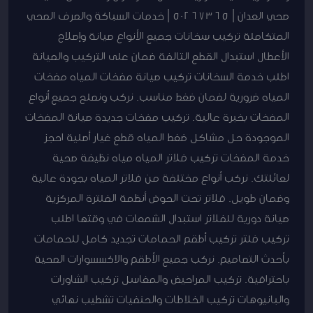
صحي العدان | 50267365 | خدمات السباكة والصرف الصحي
المتكاملة تركيب سخانات جميع الأنواع صيانة وإصلاح
الأعطال استبدال القطع التالفة ضمان على التركيب والصيانة
اطلب خدمة السخانات تركيب صيانة مضخات المياه مضخات
المياه ضرورية لضمان ضغط مناسب. نركب ونصلح جميع أنواع
المضخات بخبرة عالية. تركيب مضخات جديدة صيانة المضخات
الموجودة حل مشاكل ضغط المياه قطع غيار أصلية احجز
خدمة المضخات تركيب فلاتر المياه مياه نظيفة صحية
لعائلتك. نركب أنواع مختلفة من فلاتر المياه بجودة عالية
وضمان طويل. فلاتر تحت الحوض أنظمة الفلترة المركزية
صيانة دورية للفلاتر استبدال الشمعات في وقتها اطلب
تركيب فلتر تركيب أطقم الحمامات تجديد كامل للحمامات
بأحدث التصاميم. نركب جميع الأطقم والاكسسوارات الصحية
باحترافية. تركيب المراحيض والمغاسل تركيب الشاورات
والبانيوهات تركيب الخلاطات والحنفيات تشطيب نهائي