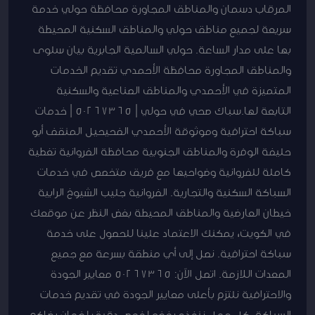
المرقاب دسمان والمناطق المجاورة محافظة حولي خدمة
سريعة لجميع مناطق حولي والمناطق السكنية المحيطة
بها على مدار الساعة. حولي السالمية الجابرية بيان سلوى
والمناطق المجاورة محافظة الأحمدي تقديم الخدمات
المتميزة في الأحمدي والمناطق الصناعية والسكنية
التابعة لها.سباك صحي في حولي | 50267365 | خدمات
سباكة احترافية وموثوقة الأحمدي الفحيحيل المنقف أبو
حليفة الوفرة والمناطق الجنوبية محافظة الفروانية تغطية
كاملة للفروانية وضواحيها مع فريق متخصص في خدمات
السباكة السكنية والتجارية. الفروانية جليب الشيوخ الرابية
خيطان العارضية والمناطق المحيطة بغض النظر عن موقعك
في الكويت، يمكنك الاعتماد علينا للحصول على خدمة
سباكة احترافية. نصل إلى أي منطقة بسرعة مع جميع
المعدات اللازمة. اتصل الآن: 50267365 معايير الجودة
والاحترافية نلتزم بأعلى معايير الجودة في تقديم خدمات
السباكة. كل عمل ننفذه يخضع لفحص دقيق لضمان رضاكم