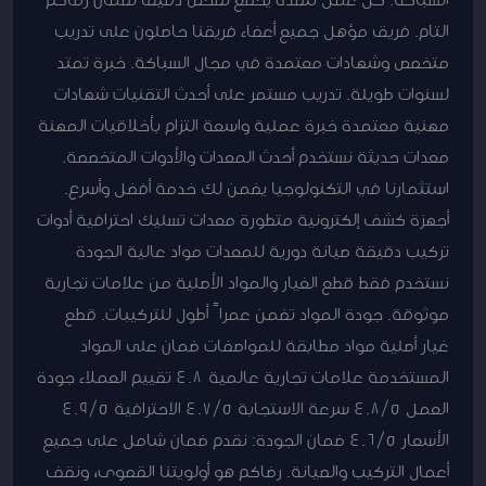
التام. فريق مؤهل جميع أعضاء فريقنا حاصلون على تدريب
متخصص وشهادات معتمدة في مجال السباكة. خبرة تمتد
لسنوات طويلة. تدريب مستمر على أحدث التقنيات شهادات
مهنية معتمدة خبرة عملية واسعة التزام بأخلاقيات المهنة
معدات حديثة نستخدم أحدث المعدات والأدوات المتخصصة.
استثمارنا في التكنولوجيا يضمن لك خدمة أفضل وأسرع.
أجهزة كشف إلكترونية متطورة معدات تسليك احترافية أدوات
تركيب دقيقة صيانة دورية للمعدات مواد عالية الجودة
نستخدم فقط قطع الغيار والمواد الأصلية من علامات تجارية
موثوقة. جودة المواد تضمن عمراً أطول للتركيبات. قطع
غيار أصلية مواد مطابقة للمواصفات ضمان على المواد
المستخدمة علامات تجارية عالمية 4.8 تقييم العملاء جودة
العمل 4.8/5 سرعة الاستجابة 4.7/5 الاحترافية 4.9/5
الأسعار 4.6/5 ضمان الجودة: نقدم ضمان شامل على جميع
أعمال التركيب والصيانة. رضاكم هو أولويتنا القصوى، ونقف