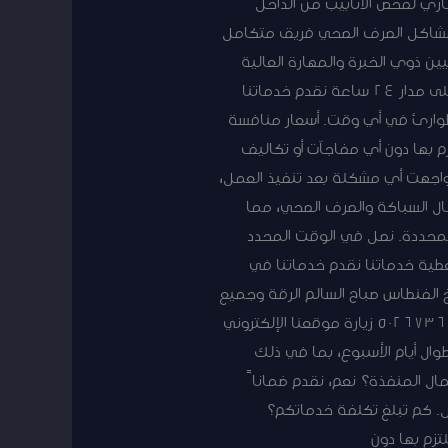
ري لفحص الأنابيب من الداخل
 مشاكل الصرف الصحي فريق متكامل
يين ذوي الخبرة والمهارة العالية
في مجال السباكة والصرف الصحي. جميع فنيينا مدربون على أحدث التقنيات والأساليب في المجال. خدمة على مدار 24 ساعة نقدم خدماتنا
الطوارئ في أي وقت. أسعار منافسة
 بها دون أي مفاجآت أو تكاليف
 واجهت أي مشكلة بعد تنفيذ العمل،
ل السباكة والصرف الصحي، مما
المحددة. نصل في الوقت المحدد
تغطية خدماتنا نقدم خدماتنا في
 الفنطاس صباح السالم الرقة وجميع
المناطق الأخرى احصل على خدماتنا الآن اتصل بنا اليوم للحصول على خدمات سباكة وصرف صحي احترافية 50267365 زيارة موقعنا الإلكتروني
اول صحى ما هي ساعات عمل خدماتكم؟ نقدم خدماتنا على مدار 24 ساعة طوال أيام الأسبوع، بما في ذلك
ال المنفذة؟ نعم، نقدم ضماناً
ل. كم تبلغ تكلفة خدماتكم؟
زم بها دون