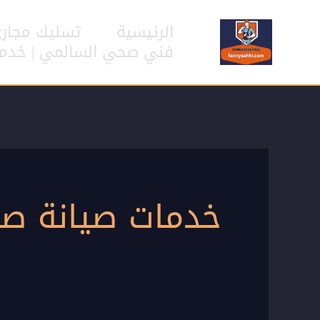
خطي
لى
الرئيسية
تسليك مجار
لمحتوى
فني صحي السالمي | خدمات سب
خدمات صيانة صح