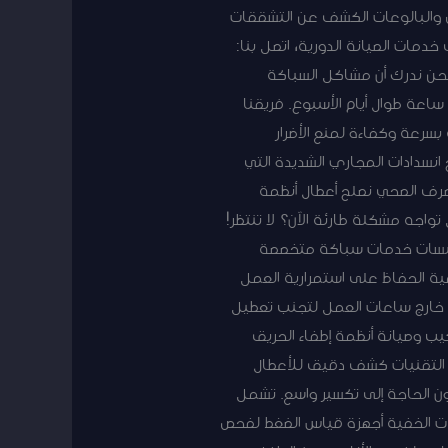
 والبالوعات الكشف عن التشققات
مات الصيانة الدورية، اتصل بنا:
شاكل السباكة والصرف الصحي خدمات طوارئ سريعة على مدار 24 ساعة نحن ندرك أن مشاكل السباكة
الصرف الصحي يمكن أن تحدث في أي وقت وتتطلب تدخلاً فورياً. لذلك، نوفر خدمات طوارئ على مدار 24 ساعة طوال أيام الأسبوع. فريقنا
 بسرعة وكفاءة لمنع الأضرار
 انسدادات المجاري الشديدة التي
رف الصحي نصلح أعطال أنظمة
جه مشكلة طارئة الآن؟ لا تنتظر!
ؤسسات خدمات سباكة متخصصة
ية الحفاظ على استمرارية العمل
ة خارج ساعات العمل لتجنب تعطيل
صحي الصناعية تركيب وصيانة أنظمة إطفاء الحريق
ث التقنيات كشف دقيق للأعطال
ون الحاجة إلى تكسير واسع. تشمل
بات الخفية أجهزة قياس الضغط لفحص