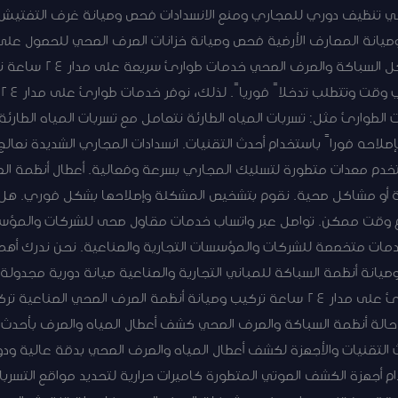
حي تنظيف دوري للمجاري ومنع الانسدادات فحص وصيانة غرف التفتيش
يانة المصارف الأرضية فحص وصيانة خزانات الصرف الصحي للحصول على خد
50267365 خدمات الطوارئ لم
و
ت الطوارئ مثل: تسربات المياه الطارئة نتعامل مع تسربات المياه الطارئة
صلاحه فوراً باستخدام أحدث التقنيات. انسدادات المجاري الشديدة نعالج
دم معدات متطورة لتسليك المجاري بسرعة وفعالية. أعطال أنظمة الص
ة أو مشاكل صحية. نقوم بتشخيص المشكلة وإصلاحها بشكل فوري. هل توا
سرع وقت ممكن. تواصل عبر واتساب خدمات مقاول صحى للشركات والم
دمات متخصصة للشركات والمؤسسات التجارية والصناعية. نحن ندرك أهم
صيانة أنظمة السباكة للمباني التجارية والصناعية صيانة دورية مجدول
النشاط استجابة سريعة لحالات الطوارئ على مدار 24 ساعة تركيب وصيانة أنظمة الصرف ال
ن حالة أنظمة السباكة والصرف الصحي كشف أعطال المياه والصرف بأحد
 التقنيات والأجهزة لكشف أعطال المياه والصرف الصحي بدقة عالية ود
م أجهزة الكشف الصوتي المتطورة كاميرات حرارية لتحديد مواقع التسر