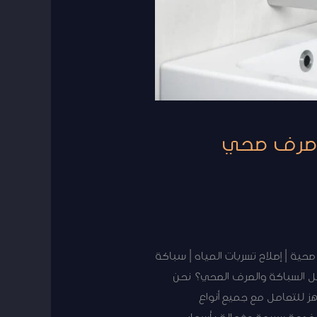
مات سباكة وصرف صحي
عة | سباك صحي 24 ساعة | أعمال تمديدات صحية | إصلاح تسربات المياه | سباكة
 السباكة والصرف الصحي؟ نحن
ز للتعامل مع جميع أنواع
 خدمة سريعة وفعالة بأسعار