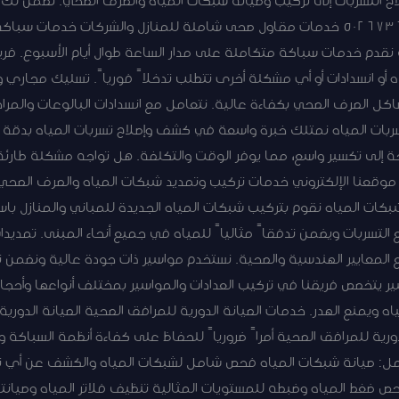
منافسة وجودة عالية. اتصل الآن: 50267365 خدمات مقاول صحى شاملة للمنازل والشركا
سباكة على مدار 24 ساعة نقدم خدمات سباكة متكاملة على مدار الساعة طوال أيام الأسب
 أو انسدادات أو أي مشكلة أخرى تتطلب تدخلاً فورياً. تسليك مجاري
 الصرف الصحي بكفاءة عالية. نتعامل مع انسدادات البالوعات والمراح
سربات المياه نمتلك خبرة واسعة في كشف وإصلاح تسربات المياه بدقة 
ة إلى تكسير واسع، مما يوفر الوقت والتكلفة. هل تواجه مشكلة طارئة
ارة موقعنا الإلكتروني خدمات تركيب وتمديد شبكات المياه والصرف الصح
كات المياه نقوم بتركيب شبكات المياه الجديدة للمباني والمنازل باس
 التسربات ويضمن تدفقاً مثالياً للمياه في جميع أنحاء المبنى. تمديد
لمعايير الهندسية والصحية. نستخدم مواسير ذات جودة عالية ونضمن ت
ير يتخصص فريقنا في تركيب العدادات والمواسير بمختلف أنواعها وأحجام
ويمنع الهدر. خدمات الصيانة الدورية للمرافق الصحية الصيانة الدوري
ورية للمرافق الصحية أمراً ضرورياً للحفاظ على كفاءة أنظمة السباكة و
مل: صيانة شبكات المياه فحص شامل لشبكات المياه والكشف عن أي تس
فحص ضغط المياه وضبطه للمستويات المثالية تنظيف فلاتر المياه وصيان