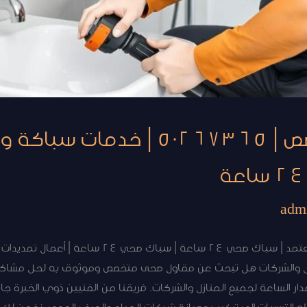
مقاول صحى متخصص | 50267365 | خد
adm
مقاول صحي متخصص | فني صحي معتمد | سباك صحي 24 سا
ازل والشركات هل تبحث عن مقاول صحى متخصص وموثوق به لحل مشاكل
ر الساعة لجميع المنازل والشركات. فريقنا من الفنيين ذوي الخبرة جاه
ح التسربات إلى تركيب وصيانة شبكات المياه والصرف الصحي. نضمن لك