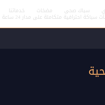
ي
سباك صحى
مضخات
خدماتنا
اكة احترافية متكاملة على مدار 24 ساعة
ية