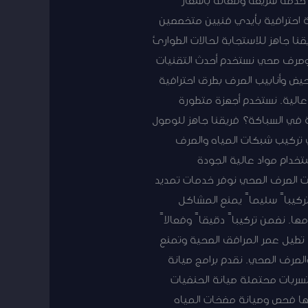
ت خدمات سباكة احترافية بأيدي فنيين متخصصين
وع. فريقنا جاهز للاستجابة لحالات الطوارئ
 وصرف صحي نستخدم أحدث التقنيات
يض وأنابيب الصرف بطرق احترافية
عالية. نستخدم أجهزة متطورة
 في السباكة؟ فريقنا جاهز للوصول
ي تركيب شبكات المياه والصرف
تخدام مواد عالية الجودة
ات الصرف الصحي نوفر خدمات تمديد
ركيباً سليماً يمنع المشاكل
ها. نضمن تركيباً دقيقاً وفعالاً
ة تطيل عمر المرافق الصحية وتمنع
الصرف الصحي. نقدم برامج صيانة
ربات محتملة صيانة الحنفيات
تها فحص وصيانة مضخات المياه