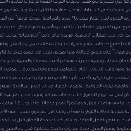
دقة دون تكسير واسع فحص شبكات الصرف الصحي كاميرات تفتيش المجا
الأرض معدات فحص الانسدادات وتحديد مواقعها تقنيات متطورة لتشخيص
يع الكبيرة لماذا تختار خدماتنا؟ خبرة واحترافية نمتلك فريقاً من الفن
 بما في ذلك العطلات الرسمية. فريقنا جاهز دائماً للاستجابة لحالات 
 لجميع خدماتنا. نوفر تقديرات دقيقة للتكلفة قبل بدء العمل ونلتزم
م ضماناً على جميع أعمالنا، مما يعكس ثقتنا في جودة خدماتنا. إذا
لضمان. معدات وتقنيات حديثة نستخدم أحدث المعدات والتقنيات في مجا
ة وفي وقت قياسي. التزام بالمواعيد نحترم وقتك ونلتزم بالمواعيد 
ني المتفق عليه. تركيب أحدث الأدوات الصحية بمهارة واحترافية مناطق 
عاصمة حولي الفروانية الأحمدي الجهراء مبارك الكبير السالمية الشويخ
أسئلة شائعة حول خدمات مق
اً للاستجابة لحالات الطوارئ في أي وقت. هل تقدمون ضماناً على الأعم
لف حسب نوع العمل المنفذ، وسيتم إخبارك بمدة الضمان قبل بدء العم
طلوبة وحجم العمل. نقدم تقديرات دقيقة للتكلفة قبل بدء العمل ونلت