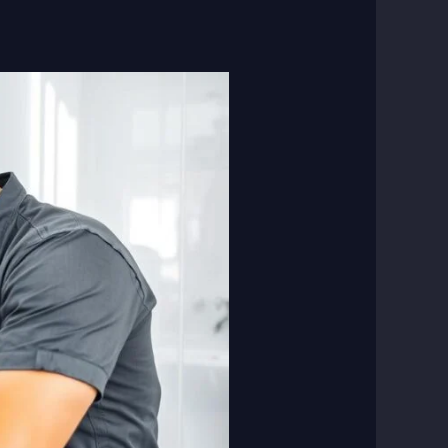
مقاول
صحى
متخصص
|
50267365
|
خدمات
سباكة
وصرف
صحي
احترافية
على
مدار