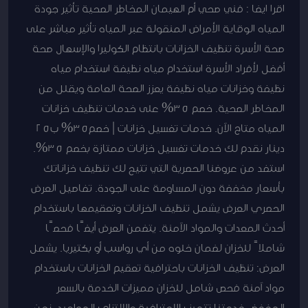
اقرا ايضا : فني صحي أم الهيمان المخاطر الصحية تأثير جودة
المياه الوقاية الأمراض المنقولة عبر المياه تأثير مباشر على
صحة الأسرة تنظيف الخزانات بانتظام الكوليرا والإسهال صحة
أفضل لأفراد الأسرة استخدام مياه نظيفة استخدام مياه
نظيفة وخزانات مياه نظيفة يعزز الصحة العامة ويقلل من
المخاطر الصحية. خصم 35% على خدمات تنظيف خزانات
المياه متاح الآن. خدمات تغسيل خزانات | خصم35% ب25
دينار نقدم لك خدمات تغسيل خزانات ممتازة بخصم 35%.
استفد من عروضنا الحصرية التي تتيح لك تنظيف خزاناتك
بأسعار مخفضة دون المساومة على الجودة. تفاصيل العرض
الحصري العرض يشمل تنظيف الخزانات وتعقيمها باستخدام
أحدث المعدات والمواد الآمنة. يتضمن العرض أيضًا فحصًا
شاملاً للخزان لضمان خلوه من أي رواسب أو بكتيريا. يشمل
العرض: تنظيف الخزانات باحترافية تعقيم الخزانات باستخدام
مواد آمنة فحص شامل للخزان مميزات الخدمة بالسعر
المخفض خدمتنا تتميز بالاحترافية والالتزام بالمواعيد. نحن