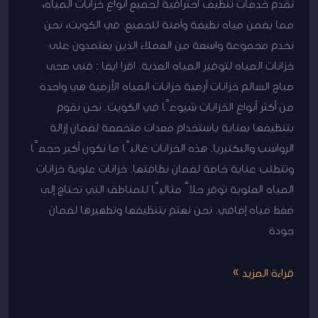
نقدم خدمات تنظيف احترافية لجميع أنواع خزانات المياه،
مما يضمن مياه نظيفة وآمنة للجميع. في الكويت، نحن
نخدم مجموعة واسعة من العملاء الذين يعتمدون على
خزانات المياه لتوفير المياه العذبة. اقرا ايضا : فنى صحى
صباح السالم خزانات أرضية خزانات المياه الأرضية هي واحدة
من أكثر أنواع الخزانات شيوعًا في الكويت. نحن نقوم
بتنظيفها بعناية باستخدام معدات متخصصة لضمان إزالة
الرواسب والبكتيريا. هذه الخزانات غالبًا ما تكون أكبر حجمًا
وتتطلب عناية خاصة لضمان نظافتها. خزانات علوية خزانات
المياه العلوية توفر حلاً مثاليًا للمناطق التي تحتاج إلى
ضغط مياه إضافي. نحن نهتم بتنظيفها وتطهيرها لضمان
جودة
قراءة المزيد »