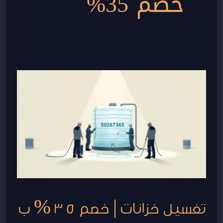
خصم 35%
تغسيل
خزانات
|
خصم
35
%
ب
25
دينار
تغسيل خزانات | خصم 35 % ب