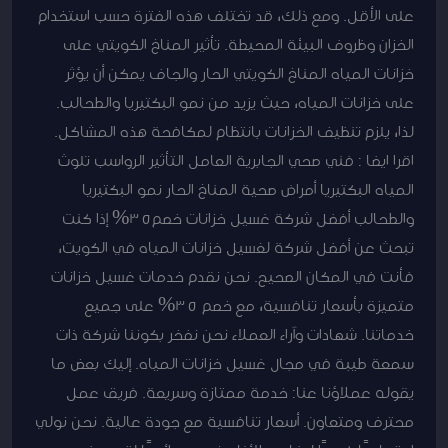
على الأقل. ومع ذلك، قد تختلف هذه الفترة حسب استخدام
الخزان وظروف البيئة المحيطة. تأثير المناخ الكويتي على
خزانات المياه المناخ الكويتي الحار والجاف يمكن أن يؤثر
على خزانات المياه، حيث يزيد من نمو البكتيريا والطحالب.
لذا، يلزم تنظيف الخزانات بانتظام لمكافحة هذه المشاكل.
اقرا ايضا : فني صحي الجابرية العامل التأثير الرواسب تلوث
المياه البكتيريا أمراض صحية المناخ الحار نمو البكتيريا
والطحالب أفضل شركة غسيل خزانات خصم35% إذا كنت
تبحث عن أفضل شركة لغسيل خزانات المياه في الكويت،
فأنت في المكان الصحيح. نحن نقدم خدمات غسيل خزانات
متميزة بأسعار تنافسية، مع خصم 35% على جميع
خدماتنا. شهادات وآراء العملاء نحن نفخر بكوننا شركة ذات
سمعة طيبة في مجال غسيل خزانات المياه. إليك بعض ما
يقوله عملاؤنا عنا: خدمة ممتازة وسريعة. فريق عمل
محترف ومتعاون. أسعار تنافسية مع جودة عالية. نحن نولي