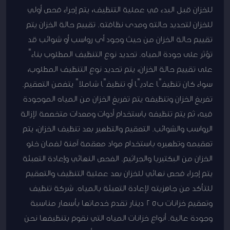
للخزان قبل البدء في عملية التنظيف، يتم إجراء فحص أولي
للخزان لتحديد حالته ومدى نظافته. تقييم حالة الخزان يتم
تقييم حالة الخزان من حيث وجود أي رواسب أو شوائب قد
تؤثر على جودة المياه. تحديد نوع التنظيف المطلوب بناءً
على تقييم حالة الخزان، يتم تحديد نوع التنظيف المطلوب،
سواء كان تنظيفًا عاديًا أو تنظيفًا شاملاً يتضمن التعقيم.
تفريغ الخزان وتنظيفه يتم تفريغ الخزان من المياه الموجودة
فيه، ثم يتم تنظيفه باستخدام أدوات ومعدات متخصصة لإزالة
الرواسب والشوائب. التعقيم والتطهير بعد تنظيف الخزان، يتم
تعقيمه وتطهيره باستخدام مواد معقمة آمنة لضمان خلو
الخزان من البكتيريا والجراثيم. الفحص النهائي وإعادة التعبئة
يتم إجراء فحص نهائي للخزان بعد عملية التنظيف والتعقيم
للتأكد من جاهزيته لإعادة التعبئة بالمياه. شركة تنظيف
وتعقيم خزانات ب25 دينار تقدم خدماتها بأسعار مناسبة
وجودة عالية. أنواع خزانات المياه التي نقوم بتنظيفها نحن