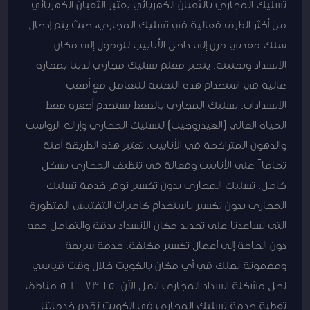
تسليك المجاري بالثعبان الكهربائي يعتبر الثعبان الكهربائي
من أكثر الطرق فعالية في تسليك المجاري، حيث يتم إدخال
سلك معدني مرن إلى داخل الأنابيب للوصول إلى مكان
الانسداد وتفتيته. يتميز معلم تسليك مجاري لدينا بمهارة
عالية في استخدام هذه التقنية للتعامل مع أصعب
الانسدادات. تسليك المجاري بالضغط نستخدم أجهزة ضغط
المياه العالي (الهيدروجيت) لتسليك المجاري وإزالة الرواسب
والدهون المتراكمة في الأنابيب. تعتبر هذه الطريقة آمنة
تماماً على الأنابيب وفعالة في تنظيف المجاري بشكل
كامل. تسليك المجاري بدون تكسير نوفر خدمة تسليك
المجاري بدون تكسير باستخدام كاميرات التفتيش المتطورة
التي تساعدنا على تحديد مكان الانسداد بدقة والتعامل معه
دون الحاجة إلى أعمال تكسير مكلفة. خدمة سريعة
ومضمونة نصلك في أي مكان بالكويت خلال وقت قياسي
لحل مشكلة انسداد المجاري اتصل الآن: 50267365 مناطق
تغطية خدمة تسليك المجاري في الكويت نقدم خدماتنا