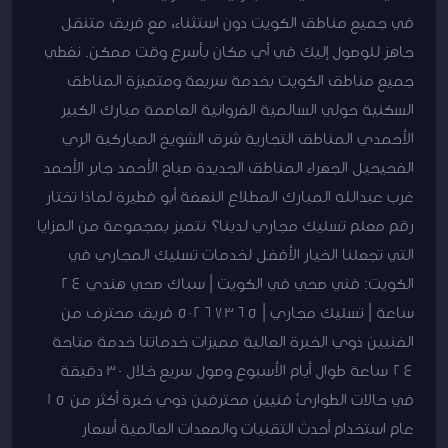
في جميع مناطق الكويت دون استثناء، مع فريق متنقل
جاهز للوصول إليك في أي مكان بأسرع وقت ممكن. نغطي
جميع مناطق الكويت بخدمة سريعة ومتميزة المناطق
السكنية حولي السالمية الفروانية العاصمة مبارك الكبير
الأحمدي المناطق التجارية شرق الشويخ المباركية الري
الفحيحيل الجهراء المناطق الجديدة صباح الأحمد جابر الأحمد
غرب عبدالله المبارك المطلاع النهضة أبو فطيرة لماذا تختار
رقم معلم تسليك مجاري لدينا؟ نتميز بمجموعة من المزايا
التي تجعلنا الخيار الأفضل لخدمات تسليك المجاري في
الكويت: فني صحي في الكويت | سباك صحي هندي 24
ساعة | تسليك مجاري | 50267365 فريق محترف من
الفنيين ذوي الخبرة العالية مميزات خدماتنا خدمة متاحة
24 ساعة طوال أيام الأسبوع وصول سريع خلال 30 دقيقة
في حالات الطوارئ فنيين محترفين ذوي خبرة أكثر من 15
عام استخدام أحدث التقنيات والمعدات العالمية أسعار