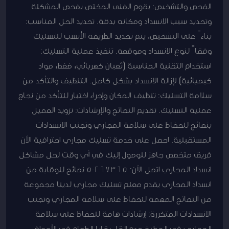
الفحص والتشخيص: يقوم الفني المختص بفحص المشكلة
وتحديد سبب الانسداد ومكانه بدقة. تحديد الحل المناسب:
بناءً على التشخيص، يتم تحديد الطريقة الأنسب للتسليك
وفقاً لنوع الانسداد وموقعه. تنفيذ عملية التسليك:
استخدام التقنية المناسبة (ثعبان كهربائي، ضغط، مواد
كيميائية) لإزالة الانسداد بشكل كامل. التنظيف والتأكد من
سلامة التسليك: تنظيف المكان وإجراء اختبار للتأكد من نجاح
عملية التسليك. تقديم النصائح والإرشادات: تزويد العميل
بنصائح للحفاظ على سلامة المجاري وتجنب الانسدادات
المستقبلية. احصل على خدمة تسليك مجاري احترافية الآن
فريق متخصص جاهز للوصول إليك في أي وقت لحل مشاكل
انسداد المجاري اتصل الآن: 50267365 نصائح للوقاية من
انسداد المجاري يقدم معلم تسليك مجاري لدينا مجموعة
من النصائح المهمة للحفاظ على سلامة المجاري وتجنب
الانسدادات المتكررة: إرشادات هامة للحفاظ على سلامة
المجاري في المطبخ عدم إلقاء بقايا الطعام في الأحواض