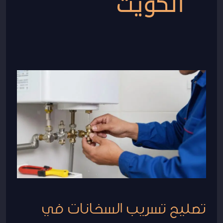
الكويت
تصليح
تسريب
السخانات
في
الكويت:
الحل
الأمثل
لمشاكل
السخانات
تصليح تسريب السخانات في