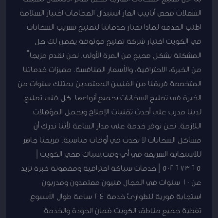
الشعلات فحص أنابيب الغاز استبدال الصمامات اختبار السلامة
اطلب الخدمة لماذا تختار خدماتنا لتصليح تسريب السخانات
في الكويت اختيار شركة تصليح موثوقة يضمن لك حل
المشكلة بشكل صحيح من المرة الأولى. نحن نقدم مزيجاً
من الخبرة، الاحترافية، والأسعار المنافسة. مميزات خدماتنا
المتخصصة فريقنا من الفنيين المعتمدين يمتلك سنوات من
الخبرة في تصليح السخانات بجميع أنواعها. كل فني تصليح
لدينا مدرب على أحدث تقنيات الإصلاح ويحمل المؤهلات
اللازمة. نحن نوفر خدمة على مدار الساعة لأننا ندرك أن
مشاكل السخانات لا تحدث في أوقات مناسبة. فريقنا جاهز
للاستجابة السريعة في أي وقت.سباك صحي الكويت |
50267365 | خدمات سباكة احترافية ومضمونة خبرة تزيد
عن 10 سنوات في المجال فنيون معتمدون ومدربون
استجابة فورية للطوارئ خدمة 24 ساعة طوال الأسبوع
تغطية جميع مناطق الكويت ضمان الجودة والخدمة