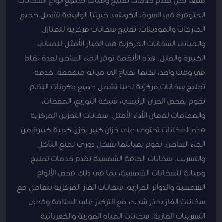
المتوفرة في السوق الكويتي. خبرتنا الواسعة تشمل جميع
الماركات والموديلات. تصليح سخانات مركزية للمنازل
والمباني السخانات المركزية هي الخيار الأمثل للمباني
الكبيرة والفلل. هذه الأنظمة توفر الماء الساخن لعدة نقاط
في وقت واحد، لكنها تحتاج إلى صيانة متخصصة. خدمة
تصليح سخانات مركزية لدينا تشمل جميع مكونات النظام.
نقوم بفحص الخزان الرئيسي، شبكة التوزيع، المضخات،
والصمامات لضمان الأداء الأمثل. سخانات التخزين المركزية
هذه السخانات تحتوي على خزان كبير يخزن كمية كبيرة من
الماء الساخن. نقوم بصيانتها بشكل دوري لمنع التآكل
والتسريب. سخانات الطاقة الشمسية نقدم خدمات تصليح
وصيانة للسخانات الشمسية، بما في ذلك فحص الألواح
الشمسية والدوائر الحرارية. سخانات الغاز المركزية نتعامل مع
سخانات الغاز بحذر شديد، مع التركيز على السلامة وفحص
التسريبات الغازية. سخانات المياه الفورية والكهربائية