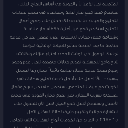
المتميزة نحن نؤمن بأن الجودة هي أساس النجاح. لذلك،
نستخدم فقط قطع غيار أصلية ومعتمدة في جميع عمليات
التصليح والصيانة. ما نقدمه لك ضمان على جميع أعمال
التصليح استخدام قطع غيار أصلية فقط أسعار منافسة
وشفافة فحص مجاني للتشخيص تقرير مفصل بعد كل خدمة
متابعة ما بعد الخدمة نصائح للصيانة الوقائية التزامنا
تجاهك الوصول في الوقت المحدد احترام منزلك ونظافته
شرح واضح للمشكلة تقديم خيارات متعددة للحل عدم وجود
رسوم خفية خدمة عملاء متاحة دائماً ضمان رضا العميل
بنسبة 100% احصل على أفضل خدمة تصليح سخانات في
الكويت مع فريقنا المتخصص، ستحصل على حل سريع وفعال
لمشكلة تسريب السخان. نحن نقدم ضمان الجودة على جميع
الأعمال ونستخدم أفضل قطع الغيار. اتصل الآن للحصول على
استشارة مجانية وتقييم دقيق لحالة السخان. اتصل:
50267365 المزيد من الخدمات أنواع السخانات التي نتعامل
معها نحن نقدم خدمات تصليح وصيانة لجميع أنواع السخانات