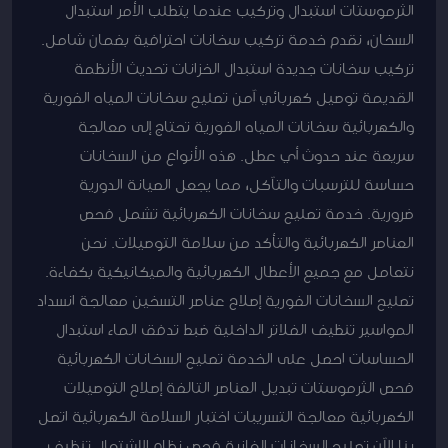
الثرموستات استبدال وتركيب عندما يتطلب الأمر استبدال
السخان، نقدم خدمة تركيب سخانات احترافية بضمان شامل.
تركيب سخانات جديدة استبدال الخزانات تحديث الأنظمة
القديمة توصيل كهربائي آمن تصليح سخانات المياه الفورية
والكهربائية سخانات المياه الفورية تحتاج إلى معالجة
سريعة عند حدوث أي عطل. هذه الأنواع من السخانات
حساسة للترسبات والتآكل، مما يجعل الصيانة الدورية
ضرورية. خدمة تصليح سخانات الكهربائية تشمل فحص
العناصر الكهربائية والتأكد من سلامة التوصيلات. نحن
نتعامل مع جميع الأعطال الكهربائية والميكانيكية بكفاءة.
تصليح السخانات الفورية إصلاح عناصر التسخين معالجة انسداد
المواسير تنظيف الفلاتر الداخلية ضبط تدفق الماء استبدال
الحساسات احصل على الخدمة تصليح السخانات الكهربائية
فحص الثرموستات تبديل العناصر التالفة إصلاح التوصيلات
الكهربائية معالجة التسريبات اختبار السلامة الكهربائية اتصل
بنا الآن تصليح السخانات الغازية فحص نظام الاشتعال تنظيف