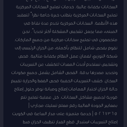
السخانات بكفاءة عالية. خدمات تصليح السخانات المركزية
تصليح السخانات المركزية يتطلب خبرة خاصة نظراً لتعقيد
هذه الأنظمة. السخانات المركزية تخدم عدة نقاط في
المبنى، مما يجعل تشخيص المشكلة أكثر تحدياً. نحن
متخصصون في تصليح سخانات مركزية من جميع الماركات.
نقوم بفحص شامل للنظام بأكمله، من الخزان الرئيسي إلى
شبكة التوزيع، لضمان عمل النظام بكفاءة مثالية. فحص
وتشخيص نستخدم أحدث المعدات للكشف عن التسريبات
وتحديد مصدرها بدقة. الفحص الشامل يشمل جميع مكونات
السخان. كشف التسريبات الخفية فحص الضغط والحرارة تقييم
حالة الخزان اختبار الصمامات إصلاح وصيانة نوفر حلول إصلاح
فورية لجميع مشاكل السخانات. كل عملية تصليح تتم
بمعايير الجودة العالية.رقم معلم تسليك مجاري |
50267365 | خدمة متميزة على مدار الساعة في الكويت
إصلاح التسريبات استبدال قطع الغيار تنظيف الخزان ضبط