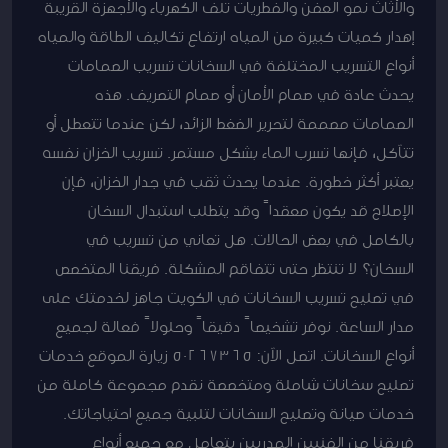
والأثاث نمو العفن والفطريات تلف الكهرباء والأجهزة القريبة
إهدار كميات كبيرة من المياه ارتفاع تكاليف الطاقة والمياه
أنواع التسريب المختلفة في السخانات تسريب الصمامات
يحدث عادة في صمام الأمان أو صمام التصريف. هذه
الصمامات مصممة لتحرير الضغط الزائد، لكن عندما تتعطل أو
تتآكل، فإنها تسرب الماء بشكل مستمر. تسريب الخزان نفسه
يعتبر أكثر خطورة. عندما يحدث ثقب في جدار الخزان، فإن
الإصلاح قد يكون معقداً وقد يتطلب استبدال السخان
بالكامل في بعض الحالات. هل تعاني من تسريب في
السخان؟ لا تنتظر حتى تتفاقم المشكلة. فريقنا المتخصص
في تصليح تسريب السخانات في الكويت جاهز لخدمتك على
مدار الساعة. نوفر تشخيصاً دقيقاً وحلولاً فعالة لجميع
أنواع السخانات. اتصل الآن: 50267365 زيارة الموقع خدمات
تصليح سخانات شاملة ومتخصصة نقدم مجموعة كاملة من
خدمات صيانة وتصليح السخانات لتلبية جميع احتياجاتك.
فريقنا من الفنيين المدربين يتعامل مع جميع أنواع