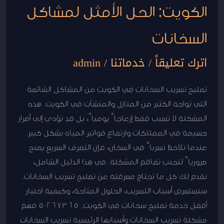
الكويت: الحل الأمثل لمشاكل
السخانات
اترك تعليقاً
/
خدماتنا
/
admin
تصليح تسريب السخانات في الكويت من المشاكل الشائعة
التي تواجه الكثير من المنازل والمنشآت في الكويت. هذه
المشكلة لا تسبب فقط إزعاجاً يومياً، بل قد تؤدي إلى أضرار
جسيمة في الممتلكات وارتفاع فواتير المياه بشكل كبير.
عندما تلاحظ تسرباً في السخان، فإن التصرف السريع يصبح
ضرورياً لتجنب تفاقم المشكلة. في هذا الدليل الشامل،
نقدم لك كل ما تحتاج معرفته عن تصليح تسريب السخانات.
سنستعرض أسباب التسريب، الحلول المتاحة، وكيفية اختيار
أفضل خدمة تصليح سخانات في الكويت. 50267365 فهم
مشكلة تسريب السخانات وأسبابها الرئيسية تسريب السخانات