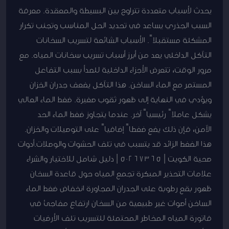
يحدث لأسباب متعددة تتراوح بين البسيطة والمعقدة. معرفة
السبب الجذري يساعد في تحديد الحل المناسب وتجنب تكرار
المشكلة مستقبلاً. الأسباب الشائعة لتسريب السخانات
التآكل الداخلي يعد من أبرز أسباب تسريب سخانات المياه. مع
مرور الوقت، تتعرض الأجزاء الداخلية للصدأ بسبب التفاعل
المستمر مع الماء الساخن. هذا التآكل يضعف جدران الخزان
ويؤدي في النهاية إلى ظهور ثقوب صغيرة. ضغط الماء العالي
يشكل عاملاً رئيسياً آخر. عندما يتجاوز ضغط الماء الحد
الآمن، فإن ذلك يضع ضغطاً إضافياً على التوصيلات والخزان.
هذا الضغط الزائد قد يتسبب في تلف الحشوات والوصلات.أدوات
صحية الكويت | 50267365 | دليل شامل للاختيار والشراء
علامات التحذير المبكرة تجمع المياه حول قاعدة السخان
ظهور بقع رطوبة على الجدران المجاورة انخفاض ضغط الماء
الساخن أصوات غير طبيعية من السخان ارتفاع مفاجئ في
فاتورة المياه المخاطر المحتملة للتسريب تلف الأرضيات