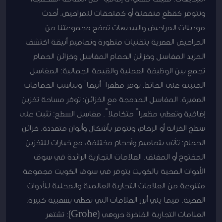
وتتوفر كقطع منفصلة أو كملحقات للمراحيض. أحدث
موديلات المراحيض والبيديهات تصفح مجموعتنا من
المراحيض العصرية بتقنيات متطورة وتصاميم أنيقة اكتشف
المزيد المغاسل وخزائن الحمام المغاسل وخزائن الحمام
تجمع بين الوظيفة العملية والقيمة الجمالية: المغاسل
المثبتة على الحائط: توفر مظهراً أنيقاً وتناسب الحمامات
الصغيرة. المغاسل المدمجة مع الخزائن: توفر مساحة تخزين
إضافية وتعطي مظهراً متكاملاً. مغاسل السطح: تثبت على
سطح الخزانة أو الرخام، وتتوفر بأشكال وألوان متعددة. خزائن
الحمام: تأتي بتصاميم وأحجام مختلفة، مع خيارات للتخزين
المفتوح أو المغلق. العلامات التجارية الرائدة في سوق
الأدوات الصحية بالكويت يتوفر في سوق الكويت مجموعة
متنوعة من العلامات التجارية العالمية والمحلية للأدوات
الصحية. فيما يلي أبرز العلامات التي تحظى بشعبية كبيرة:
العلامات التجارية الفاخرة جروهي (Grohe): تشتهر