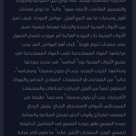
والتصميم. العلامات الأعلى سعراً غالباً ما توفر ضمانات
أطول وخدمات ما بعد البيع أفضل. عوامل الجودة: كيف تميز
بين الأدوات الصحية الجيدة والرديئة معرفة كيفية تمييز
الأدوات الصحية ذات الجودة العالية أمر ضروري لضمان الحصول
على منتجات تدوم طويلاً. إليك أهم العوامل التي يجب
مراعاتها: المواد المستخدمة تلعب المواد المستخدمة في
تصنيع الأدوات الصحية دوراً أساسياً في تحديد جودتها
ومتانتها: الخزف الصحي: يجب أن يكون سميكاً ومتجانساً،
خالياً من الفقاعات أو التشققات. المعادن: النحاس والفولاذ
المقاوم للصدأ من أفضل الخيارات للخلاطات والملحقات.
الأكريليك: يجب أن يكون سميكاً ومدعماً بطبقة من
الفيبرجلاس لأحواض الاستحمام. الزجاج: يفضل الزجاج
المقسى للكبائن وأبواب الدش لضمان السلامة والمتانة.
جودة التصنيع تظهر جودة التصنيع في التفاصيل الدقيقة
للمنتج: الوزن: المنتجات الأثقل غالباً ما تكون أكثر متانة