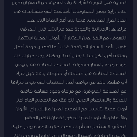
الصحية قبل التوجه لشراء الأدوات الصحية، من المهم أن تكون
على دراية ببعض المعلومات الأساسية التي ستساعدك في
اتخاذ القرار المناسب. فيما يلي أهم النقاط التي يجب
مراعاتها: الميزانية والجودة حدد ميزانيتك قبل البدء في
التسوق، مع الأخذ بعين الاعتبار أن الأدوات الصحية استثمار
طويل الأمد. الأسعار المرتفعة غالباً ما تعكس جودة أفضل
ومتانة أكبر، لكن هذا لا يعني أنه لا يمكنك إيجاد خيارات ذات
جودة جيدة بأسعار معقولة. المساحة المتاحة قم بقياس
المساحة المتاحة في حمامك أو مطبخك بدقة قبل شراء
أي قطعة. تأكد من توافق أبعاد المنتجات التي تنوي شراءها
مع المساحة المتوفرة، مع مراعاة وجود مساحة كافية
للحركة والاستخدام المريح. التوافق مع التصميم العام اختر
أدوات صحية تتناسب مع التصميم العام لمنزلك. راعِ الألوان
والأنماط والأسلوب العام للديكور لضمان تناغم المظهر
النهائي. الاستثمار في أدوات صحية عالية الجودة يوفر عليك
تكاليف الصيانة والاستبدال على المدى الطويل، ويضمن لك