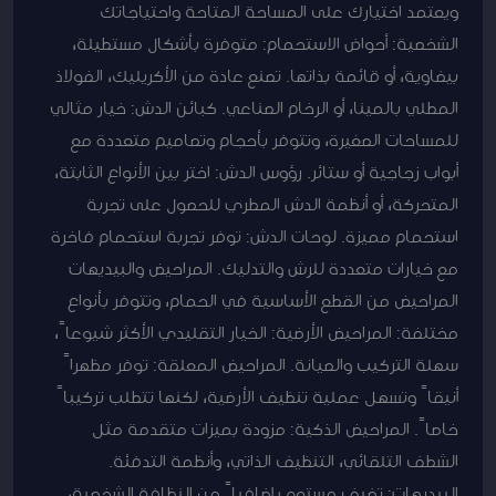
ويعتمد اختيارك على المساحة المتاحة واحتياجاتك
الشخصية: أحواض الاستحمام: متوفرة بأشكال مستطيلة،
بيضاوية، أو قائمة بذاتها. تصنع عادة من الأكريليك، الفولاذ
المطلي بالمينا، أو الرخام الصناعي. كبائن الدش: خيار مثالي
للمساحات الصغيرة، وتتوفر بأحجام وتصاميم متعددة مع
أبواب زجاجية أو ستائر. رؤوس الدش: اختر بين الأنواع الثابتة،
المتحركة، أو أنظمة الدش المطري للحصول على تجربة
استحمام مميزة. لوحات الدش: توفر تجربة استحمام فاخرة
مع خيارات متعددة للرش والتدليك. المراحيض والبيديهات
المراحيض من القطع الأساسية في الحمام، وتتوفر بأنواع
مختلفة: المراحيض الأرضية: الخيار التقليدي الأكثر شيوعاً،
سهلة التركيب والصيانة. المراحيض المعلقة: توفر مظهراً
أنيقاً وتسهل عملية تنظيف الأرضية، لكنها تتطلب تركيباً
خاصاً. المراحيض الذكية: مزودة بميزات متقدمة مثل
الشطف التلقائي، التنظيف الذاتي، وأنظمة التدفئة.
البيديهات: تضيف مستوى إضافياً من النظافة الشخصية،