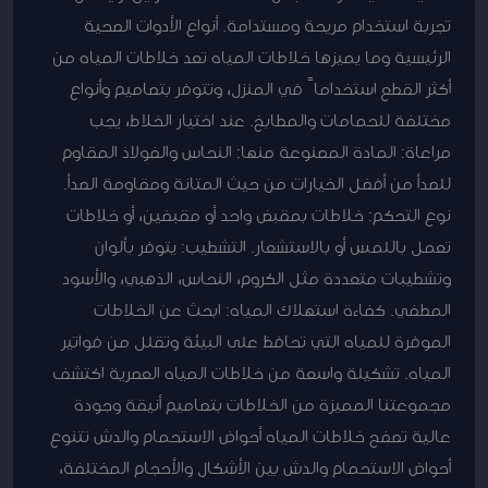
تجربة استخدام مريحة ومستدامة. أنواع الأدوات الصحية
الرئيسية وما يميزها خلاطات المياه تعد خلاطات المياه من
أكثر القطع استخداماً في المنزل، وتتوفر بتصاميم وأنواع
مختلفة للحمامات والمطابخ. عند اختيار الخلاط، يجب
مراعاة: المادة المصنوعة منها: النحاس والفولاذ المقاوم
للصدأ من أفضل الخيارات من حيث المتانة ومقاومة الصدأ.
نوع التحكم: خلاطات بمقبض واحد أو مقبضين، أو خلاطات
تعمل باللمس أو بالاستشعار. التشطيب: يتوفر بألوان
وتشطيبات متعددة مثل الكروم، النحاس، الذهبي، والأسود
المطفي. كفاءة استهلاك المياه: ابحث عن الخلاطات
الموفرة للمياه التي تحافظ على البيئة وتقلل من فواتير
المياه. تشكيلة واسعة من خلاطات المياه العصرية اكتشف
مجموعتنا المميزة من الخلاطات بتصاميم أنيقة وجودة
عالية تصفح خلاطات المياه أحواض الاستحمام والدش تتنوع
أحواض الاستحمام والدش بين الأشكال والأحجام المختلفة،