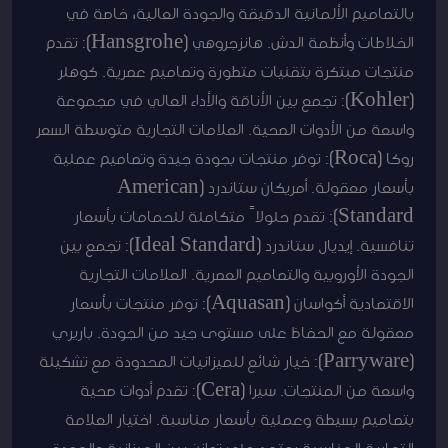
بالتصاميم الألمانية الدقيقة والجودة العالية، خاصة في
الخلاطات وأنظمة الدش. هانزجروهي (Hansgrohe): تقدم
منتجات مبتكرة بتقنيات متطورة وتصاميم عصرية. كوهلر
(Kohler): تجمع بين الأناقة والأداء العالي في مجموعة
واسعة من الأدوات الصحية. العلامات التجارية متوسطة السعر
روكا (Roca): توفر منتجات بجودة جيدة وتصاميم عملية
بأسعار معقولة. أمريكان ستاندرد (American
Standard): تقدم حلولاً متكاملة للحمامات بأسعار
تنافسية. إيديال ستاندرد (Ideal Standard): تجمع بين
الجودة الأوروبية والتصاميم العصرية. العلامات التجارية
الاقتصادية أكواسان (Aquasan): توفر منتجات بأسعار
معقولة مع الحفاظ على مستوى جيد من الجودة. باريري
(Parryware): خيار شائع للميزانيات المحدودة مع تشكيلة
واسعة من المنتجات. سيرا (Cera): تقدم أدوات صحية
بتصاميم بسيطة وعملية بأسعار مناسبة. اختيار العلامة
التجارية المناسبة يعتمد على توازن بين الميزانية والجودة