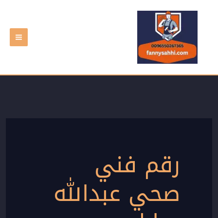
خطي
لى
لمحتوى
رقم فني
صحي عبدالله