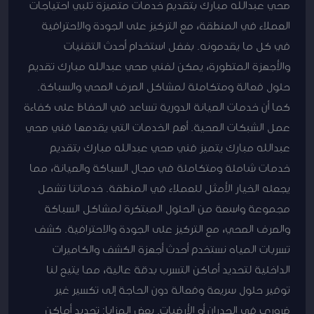
صحي عبدالله مبارك بتقديم خدمات متميزة تلبي احتياجات
العملاء في المنطقة، مع التركيز على الجودة والاحترافية
في كل ما يقدمونه. بفضل استخدام أحدث التقنيات
والأجهزة المتطورة، يمكن لفني صحي عبدالله مبارك تقديم
حلول فعالة ومتكاملة لمشاكل الصرف الصحي والسباكة.
كما أن خدمات الصيانة الدورية تساعد في الحفاظ على كفاءة
عمل الشبكات الصحية. أهم الخدمات التي يقدمها فني صحي
عبدالله مبارك يتميز فني صحي عبدالله مبارك بتقديم
خدمات شاملة ومتكاملة في مجال السباكة والصيانة، مما
يجعله الخيار الأمثل للعملاء في المنطقة. خدماتنا تشمل
مجموعة واسعة من الحلول المبتكرة لمشاكل السباكة
والصرف الصحي، مع التركيز على الجودة والاحترافية. كشف
تسربات المياه نستخدم أحدث أجهزة الكشف والكاميرات
الداخلية لتحديد أماكن التسرب بدقة عالية، مما يتيح لنا
توفير حلول سريعة وفعالة دون الحاجة إلى تكسير غير
ضروري في الجدران أو الأرضيات. بعض المزايا: تحديد أماكن