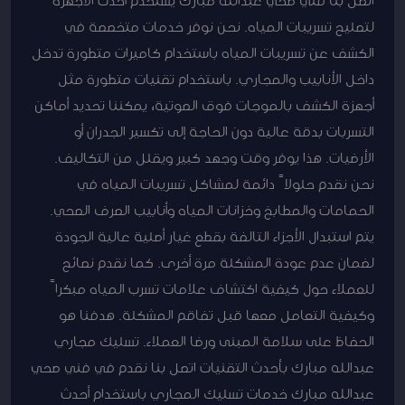
لتصليح تسريبات المياه. نحن نوفر خدمات متخصصة في
الكشف عن تسريبات المياه باستخدام كاميرات متطورة تدخل
داخل الأنابيب والمجاري. باستخدام تقنيات متطورة مثل
أجهزة الكشف بالموجات فوق الصوتية، يمكننا تحديد أماكن
التسربات بدقة عالية دون الحاجة إلى تكسير الجدران أو
الأرضيات. هذا يوفر وقت وجهد كبير ويقلل من التكاليف.
نحن نقدم حلولاً دائمة لمشاكل تسريبات المياه في
الحمامات والمطابخ وخزانات المياه وأنابيب الصرف الصحي.
يتم استبدال الأجزاء التالفة بقطع غيار أصلية عالية الجودة
لضمان عدم عودة المشكلة مرة أخرى. كما نقدم نصائح
للعملاء حول كيفية اكتشاف علامات تسرب المياه مبكراً
وكيفية التعامل معها قبل تفاقم المشكلة. هدفنا هو
الحفاظ على سلامة المبنى ورضا العملاء. تسليك مجاري
عبدالله مبارك بأحدث التقنيات اتصل بنا نقدم في فني صحي
عبدالله مبارك خدمات تسليك المجاري باستخدام أحدث