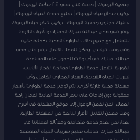
جمعية اليرموك | خدمة فني صحي 24 ساعة اليرموك |
تركيب سخان مياه اليرموك | تصليح مضخة المياه اليرموك |
تسليك مجاري جمعية اليرموك | تركيب فلاتر مياه اليرموك
يوفر فني صحي عبدالله مبارك المهارات والأدوات اللازمة
للتعامل مع جميع حالات الطوارئ الصحية بكفاءة عالية
وفي وقت قياسي. يمكن للعملاء الاتصال برقم فني صحي
عبدالله مبارك في أي وقت للحصول على المساعدة
الفورية. تشمل خدمة الطوارئ معالجة انفجار الأنابيب،
تسربات المياه الشديدة، انسداد المجاري الكامل، وأي
مشكلة صحية طارئة أخرى. يتم توفير خدمة الطوارئ بأسعار
معقولة دون إضافات على سعر الخدمة العادية لضمان راحة
العملاء. نحن نضمن الوصول إلى موقع المشكلة في أسرع
وقت ممكن لتقليل الأضرار الناتجة عن المشكلة الطارئة.
بهذا، نحن نقدم خدمة متكاملة وفعّالة لعملائنا في
عبدالله مبارك. خدمات تصليح تسريبات المياه المتخصصة
اتصل بنا فني صحي عبدالله مبارك يستخدم أحدث الأجهزة