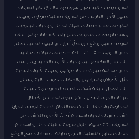
التسرب بدقة عالية حلول سريعة وفعالة لإصلاح التسربات
تقليل الأضرار الناجمة عن التسربات تسليك مجاري وصيانة
البالوعات نقدم خدمات تسليك المجاري وصيانة البالوعات
باستخدام معدات متطورة تضمن إزالة الانسدادات والتراكمات
التي قد تسبب روائح كريهة أو أضرار في البنية التحتية.معلم
صحي الكويت – 50267365 – خدمات سباكة احترافية
على مدار الساعة تركيب وصيانة الأدوات الصحية يوفر فني
صحي عبدالله مبارك خدمات تركيب وصيانة الأدوات الصحية
مثل الأحواض والمراحيض والخلاطات بجودة عالية وضمان
على العمل. صيانة شبكات الصرف الصحي نقوم بصيانة
شبكات الصرف الصحي بشكل دوري للحد من الأعطال
المفاجئة والحفاظ على كفاءة النظام. الخدمة الوصف المزايا
كشف تسربات المياه استخدام أحدث الأجهزة للكشف عن
التسربات دقة عالية، حلول سريعة تسليك مجاري استخدام
معدات متطورة لتسليك المجاري إزالة الانسدادات، منع الروائح