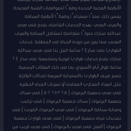
الأنظمة الصحية الجديدة وفقًا للمواصفات الفنية الصحيحة.
يضمن ذلك عملًا مستدامًا وفعالًا لأنظمة السباكة
والصرف الصحي. بهذه الخدمات الشاملة، يقدم فني صحي
عبدالله مبارك حلولًا متكاملة لمشاكل السباكة والصرف
الصحي، مما يعزز من جودة الحياة في المنطقة. خدمات
الطوارئ على مدار24 ساعة اتصل بنا فني صحي عبدالله
مبارك يقدم خدمات طوارئ فورية ومتخصصة على مدار 24
ساعة طوال أيام الأسبوع، بما في ذلك العطلات الرسمية.
يتميز فريق الطوارئ بالاستجابة السريعة للحالات الطارئة
مثل انسداد المجاري المفاجئ أو تسربات المياه الخطيرة.
فني صحي جمعية اليرموك | 50267365 | فني سباك
جمعية اليرموك | سباك جمعية اليرموك | فني تركيب
وصيانة سباكة اليرموك | فني صحي اليرموك الكويت | فني
تمديدات مياه جمعية اليرموك | فني صحي طوارئ جمعية
اليرموك | أفضل فني صحي باليرموك | فني صحي قريب من