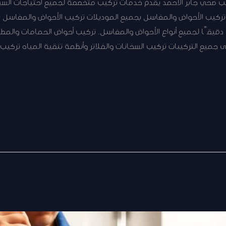
 صحي جابر الأحمد يقدم خدمات تركيب متخصصة لجميع احتياجات السبا
 تركيب الأحواض والمغاسل بجميع الموديلات تركيب الأحواض والمغاسل 
ًا دقيقًا لجميع أنواع الأحواض والمغاسل. تركيب أحواض الحمامات والم
ميع التركيبات تركيب السخانات والفلاتر وأنظمة تنقية المياه تركيب