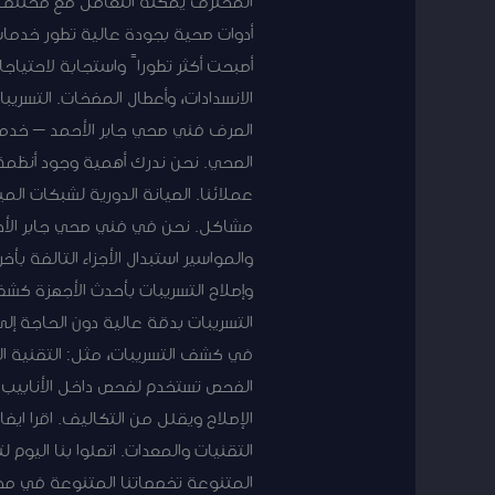
المحترف يمكنه التعامل مع مختلف ال
أفضل
أدوات صحية بجودة عالية تطور خدما
فني
أصبحت أكثر تطوراً واستجابة لاحتياج
صحي
الانسدادات، وأعطال المضخات. التسريب
جابر
الصرف فني صحي جابر الأحمد – خدما
الأحمد
الصحي. نحن ندرك أهمية وجود أنظمة 
|
عملائنا. الصيانة الدورية لشبكات ال
فني
مشاكل. نحن في فني صحي جابر الأحم
صحي
والمواسير استبدال الأجزاء التالفة
حمامات
وإصلاح التسريبات بأحدث الأجهزة كش
ومطابخ
التسريبات بدقة عالية دون الحاجة إ
جابر
في كشف التسريبات، مثل: التقنية ال
الأحمد
الفحص تستخدم لفحص داخل الأنابيب ت
الإصلاح ويقلل من التكاليف. اقرا 
التقنيات والمعدات. اتصلوا بنا اليو
المتنوعة تخصصاتنا المتنوعة في مجا