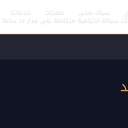
ي
سباك صحى
مضخات
خدماتنا
اكة احترافية متكاملة على مدار 24 ساعة
د