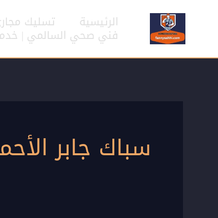
خطي
لى
الرئيسية
تسليك مجار
لمحتوى
فني صحي السالمي | خدمات سب
سباك جابر الأحم