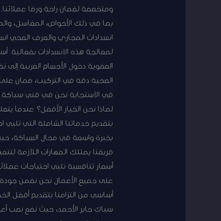
ومتخصصة لضمان راحة ورضا عملائنا. ت
بما في ذلك الأحواض، المغاسل، والمر
انسدادات المجاري والصرف الصحي انس
لمعالجة هذه الانسدادات بفعالية. أس
العضوية دخول الأجسام الغريبة إلى نظ
الصحية دقة في التركيب، ضمان على 
في الاستجابة نحن في فني سباكة جاب
لماذا نحن الخيار الأفضل؟ عندما يتعل
بتقديم خدماتنا الشاملة التي تلبي ا
بخبرة واسعة في مجال السباكة، حيث
فريقنا يمتلك المهارات اللازمة لتنف
أسعار تنافسية تلبي احتياجات عملائ
على جميع الأعمال نحن نضمن جودة جم
أساسي من التزامنا بتقديم أفضل الخد
سباك جابر الأحمد، حيث نضع نصب أع