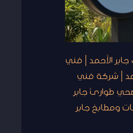
جابر الأحمد | فني
مد | شركة فني
صحي طوارئ جابر
ت ومطابخ جابر