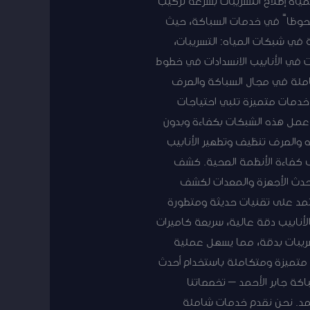
ياه إصلاح التسريبات بسرعة تركيب
لحوظاً في خدمات السباكة، حيث
 في شبكات المياه: التسريبات،
ات في الأنابيب الانسدادات في خطوط
املة في مجال السباكة والصرف
خدمات متميزة تلبي احتياجات
ن عمل هذه الشبكات بكفاءة وبدون
والصرف تنظيف وتطهير الأنابيب
ى كفاءة الأنظمة الصحية. كشف
أحدث الأجهزة والمعدات لكشف
عتمد على تقنيات حديثة ومتطورة
أنابيب دقة عالية، سريعة كاميرات
سريبات بدقة، مما يسهل عملية
 متميزة ومتكاملة باستخدام أحدث
اكة جابر الأحمد – تخصصاتنا
أحمد. نحن نقدم خدمات شاملة