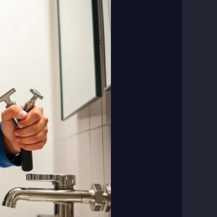
صحي
جابر
الاحمد
لصيانة
السباكة
المنزلية