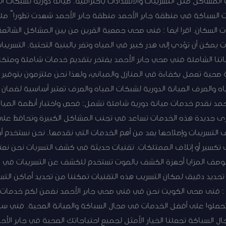
مشاكل مثل التسريبات والانسدادات باحترافية. صيانة دورية لشبكات الم
ت السباكة في منطقة جابر الأحمد منطقة جابر الأحمد شهدت تطوراً م
ات السكان. اقرا ايضا : فنى صحى جمعية القرين من بين المشاكل الشائعة
ات يمكن أن تؤدي إلى هدر كبير في المياه وتضر بالبنية التحتية. التسريب
تنا الشاملة فني صحي جابر الأحمد يفتخر بتقديم خدمات شاملة ومتك
صحية تعمل بكفاءة في المنازل والمباني، ولهذا نحن ملتزمون بتوفير 
مياه والصرف الصيانة الدورية لشبكات المياه والصرف تعتبر أساسية لضما
د نقدم خدمات صيانة دورية شاملة تشمل: فحص واختبار أنظمة المياه 
 بأخرى جديدة هذه الخدمات تساعد في تجنب المشاكل الكبيرة وتحافظ عل
ف التسريبات وإصلاحها يعد من أهم الخدمات التي نقدمها. نحن نستخدم 
لى تكسير أو إتلاف الممتلكات. تقنيات حديثة في كشف التسربات نحن ن
وصف المزايا أجهزة الكشف بالصوت تستخدم للكشف عن التسريبات في ال
حديد دقيق لمكان التسريب هذه التقنيات تمكننا من تحديد أماكن الت
ايضا : فنى صحى الكويت نحن في فني صحي جابر الأحمد نضمن لكم خدمات
م لتحصلوا على أفضل الخدمات في مجال السباكة والصيانة الصحية. فني سب
ل السباكة تجعلنا الخيار الأمثل لجميع احتياجاتك الصحية في جابر ال