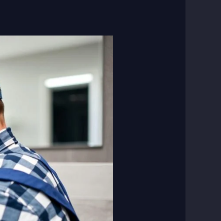
فنى
صحى
جمعية
القرين
|50267365
|
فنى
صحى
القرين
|
سباك
جمعية
القرين