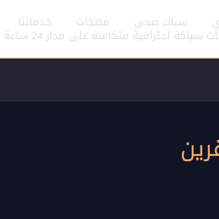
ي
سباك صحى
مضخات
خدماتنا
اكة احترافية متكاملة على مدار 24 ساعة
رين