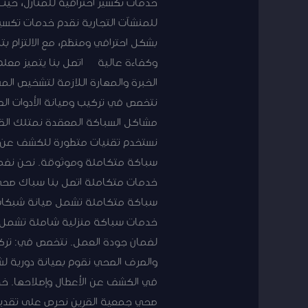
خدمات تكسير احترافية للمنازل، حيث
للمنشآت التجارية نقدم خدمات تكسير
بشكل احترافي ومنظم، مع الالتزام ب
وكفاءة عالية اتصل بنا يتميز معلم
الخبرة والمهارة اللازمة لتشخيص ال
نتخصص في تركيب وصيانة الأدوات الصح
مشاكل السباكة المعقدة نمتلك القد
نستخدم تقنيات متطورة للكشف عن ا
سباكة متكاملة وموثوقة. نحن نضمن ج
خدمات متكاملة اتصل بنا سباك صحي
سباكة متكاملة تشمل صيانة شبكات ال
خدمات سباكة منزلية شاملة تشمل ترك
لضمان جودة العمل. نتخصص في: تركيب 
والصرف الصحي نقوم بصيانة دورية لش
في الكشف عن الأعطال وإصلاحها. خد
صحي جمعية القرين نحرص على تقديم خ