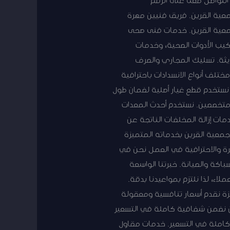
معية القرين. فريق فنيين مهرة
معية القرين. خدمات فنى صحى
يب الأدوات الصحية، وخدمات
ديثة. تسليك المجاري والصرف
تلف أنواع الانسدادات باحترافية
 نستخدم قطع غيار أصلية لضمان طول
ن متخصصين. نستخدم أحدث المعدات
دمات إزالة المخلفات الناتجة عن
 مع فنى صحى جمعية القرين |50267365 يتميز فني صحي جمعية القرين بخدماته المتميزة
برة والاحترافية في العمل نحن في
اكة والصيانة. خبرتنا الواسعة
اء، لذا نلتزم بمواعيدنا بدقة.
زة نقدم أسعار تنافسية ومعقولة
حن نضمن شفافية كاملة في التسعير
املة في التسعير. خدمات مقاول