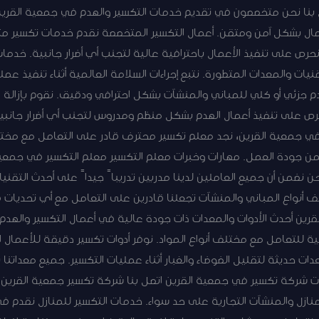
بنا نحن متخصصون في تقديم خدمات التكسير والهدم في جمعية القرين 
أعمال بشكل آمن ومتقن. أعمال التكسير المتخصصة نقدم خدمات تكسير م
حرص على تنفيذ الأعمال باحترافية عالية لتجنب أي أضرار جانبية. خدما
نيات والمعدات المتطورة. نتبع إجراءات السلامة العالمية أثناء تنفيذ ع
 جزئي أو كلي للمباني والمنشآت بشكل احترافي ودقيق. نقوم بإزالة ا
حرص على تنفيذ أعمال الهدم بشكل منظم ومدروس لتجنب أي أضرار جانبية
 جمعية القرين، نجد معلم تكسير محترف قادر على التعامل مع مختلف 
من جودة العمل. مهارات وخبرات معلم التكسير معلم التكسير في جمعية
 نضمن أن جميع العاملين لدينا مدربين تدريباً جيداً على أحدث التقن
 أنواع المباني والمنشآت تجعلنا قادرين على التعامل مع أي تحديات قد ت
رين أحدث الأدوات والمعدات ذات جودة عالية في أعمال التكسير والهد
ية للتعامل مع مختلف أنواع المواد. نوفر أدوات تكسير دقيقة للأعمال ا
دات حديثة لتقليل الضوضاء والغبار أثناء عمليات التكسير. جميع معداتن
ت شركة تكسير في جمعية القرين اتصل بنا شركة تكسير جمعية القرين هي
نازل والمنشآت التجارية على حد سواء. خدمات التكسير للمنازل نقدم 