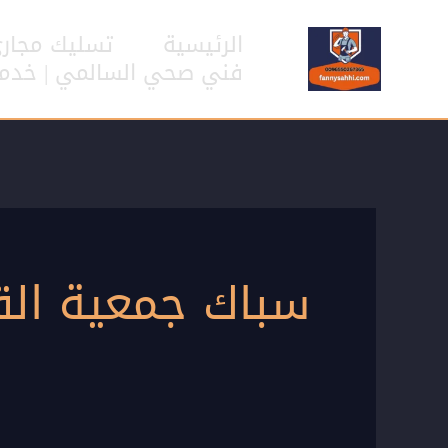
خطي
لى
الرئيسية
تسليك مجار
لمحتوى
فني صحي السالمي | خدمات سب
سباك جمعية الق