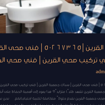
فنى صحى جمعية القرين |50267365 
ي تركيب صحي القرين | فني صحي الك
adm
فنى صحى جمعية القرين |50267365 | فنى صحى القرين | سباك جمعية القرين | فني تركيب ص
معية القرين تشهد طلبًا متزايدًا؟ هذا يعود إلى أهمية الحفاظ على أ
 جمعية القرين نقدم حلولاً متكاملة لتلبية احتياجاتكم. نحن نفتخ
ري، تركيب وصيانة الأدوات الصحية، وخدمات التكسير والهدم. يمكنكم ا