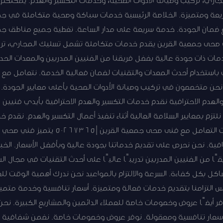
مة سريعة ومتميزة. الخلاصة الرئيسية خدمات سباكة وصحية متكاملة في ج
ع ضمان الجودة. خدمة سريعة على مدار الساعة. تغطية جميع مناطق ج
ى صحى جمعية القرين يقدم خدمات متكاملة تشمل تسليك المجاري، ترك
مات ذات جودة عالية بفضل فريقنا من الفنيين المدربين والمعدات الح
ستخدام أحدث المعدات والتقنيات لضمان فعالية الخدمة. نتعامل مع مخ
ة نحن متخصصون في تركيب وصيانة الأدوات الصحية بأعلى معايير الجودة.
والهدم الاحترافية نقدم خدمات التكسير والهدم الاحترافية بأيدي فنيي
تزم بمعايير السلامة العالية أثناء تنفيذ أعمال التكسير والهدم. نقدم خ
التكسير والهدم بكفاءة عالية. مميزات التعامل
رافية. نحن نحرص على تقديم خدماتنا بجودة عالية وبأفضل الأسعار. الخ
من الفنيين المدربين تدريبًا عاليًا على أحدث التقنيات في مجال السب
 بكل كفاءة. السرعة والالتزام بالمواعيد نحن ندرك أهمية الوقت للعمل
س التزامنا بتقديم خدمات فعالة ومتميزة. أسعار تنافسية وخدمة متمي
ر أيضًا عروض وخصومات خاصة للعملاء الدائمين والمشاريع الكبيرة. ن
أسعار تنافسية ومعقولة. نوفر عروض وخصومات خاصة. نضمن شفافية ك