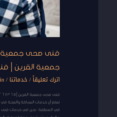
|
فني
تركيب
صحي
القرين
|
فني
صحي
جمعية القرين | فن
الكويت
القرين
اترك تعليقاً
/
خدماتنا
/
in
تعلم أن خدمات السباكة والصحة في ج
في المنطقة. نحن في خدمات فنى صحى
عالية، حيث يشمل عملنا تسليك المجا