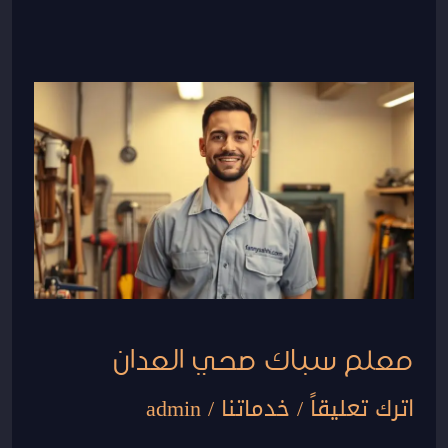
معلم
سباك
صحي
العدان
معلم سباك صحي العدان
اترك تعليقاً
/
خدماتنا
/
admin