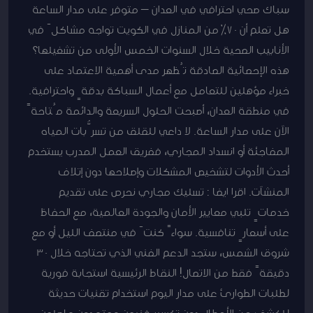
سباك صحي احترافي في العدان – متوفر على مدار الساعة
هل تعلم أن ٧٠٪ من المنازل في الكويت تواجه مشاكلَ في
الأنابيب الصحية خلال السنوات الخمس الأولى من تشغيلها؟
هذه الإحصائية الصادقة تُظهر مدى أهمية الاعتماد على
خبراء مؤهلين للتعامل مع أعمال السباكة بدقةٍ واحترافية.
في منطقة العدان، أصبحت الحلول السريعة والدائمة مُتاحةً
الآن على مدار الساعة. لا داعي للقلق من تسرُّبات المياه
المفاجئة أو انسداد المجاري، ففريق العمل المدرب يستخدم
أحدث الأدوات لتشخيص المشكلات وإصلاحها دون إتلاف
المنشآت. اقرا ايضا : تسليك مجاري نحرص على تقديم
خدماتٍ تلبي معايير الأمان والجودة العالمية، مع الحفاظ
على أسعارٍ تنافسية. سواءً كنتَ في منتصف الليل أو مع
شروق الشمس، ستجد الدعم الفني الذي تحتاجه خلال ٣٠
دقيقةً فقط من الاتصال! النقاط الرئيسية استجابة فورية
لطلبات الطوارئ على مدار اليوم استخدام تقنيات حديثة
للكشف عن الأعطال دون تكسير فنيون معتمدون حاصلون