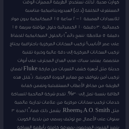
كوارث صحية. لذلك نستخدم: الطريقة المميزات الوقت
المستغرق التكلفة (د.ك) الهيدروديناميكية مناسبة
للانسدادات العميقة 1-2 ساعة 15 الميكانيكية بدون مواد
كيميائية 30 دقيقة 10 الكيميائية حلول مؤقتة سريعة 15
دقيقة 5 ملاحظة: ننصح دائمًا بالحلول الميكانيكية للحفاظ
على عمر الأنابيب! تركيب السخانات المركزية باحترافية يحتاج
تركيب السخانات المركزية إلى دقة عالية وخبرة تقنية
متخصصة. يعتمد سباك صحي العدان المحترف على أدوات
حديثة مثل أجهزة كشف التسربات من ماركة Fluke لضمان
تركيب آمن يتوافق مع معايير الجودة الكويتية. تُقلل هذه
الطريقة من مخاطر الأعطاب المستقبلية وتضمن كفاءة
الطاقة بنسبة تصل إلى 30%. تقدم شركة الصالحية للسباكة
خدمات تركيب سخانات مركزية من علامات تجارية عالمية
مثل A.O. Smith وRheem. يشمل ذلك ضمانًا لمدة 3
سنوات على الأعمال مع توثيق رسمي من بلدية الكويت.
يتميز الفنيون المرخصون بمعرفة كاملة بأنظمة السباكة