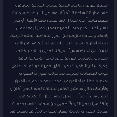
العملاء يعودون لنا عند الحاجة خدمات السباكة المتوفرة
على مدار 24 ساعة لا تُعلّق مشاكل السباكة على وقت
محدد، خاصةً في المنازل التي يعيش فيها الأطفال أو كبار
السن. لذلك نقدم حلولًا فورية تعمل طوال اليوم لضمان
راحتكم وسلامة منزلكم من الأضرار المفاجئة. تصليح تسريبات
المياه الطارئة تتسبب التسريبات غير المرئية في هدر آلاف
اللترات من المياه شهريًا. فريقنا المدرب يستخدم: كشف
التسربات بالتقنيات الحرارية كاميرات حرارية عالية الدقة
أجهزة قياس الرطوبة الذكية تقارير فورية عبر الهاتف حلول
فورية للفيضانات المنزلية في حالات الطوارئ القصوى
نقدم: شفط المياه الفوري بمضخات قوية تجفيف الجدران
والأرضيات خلال ساعتين تعقيم المنطقة لمنع العفن “كان رد
الفعل سريعًا جدًا… وصل الفني خلال 40 دقيقة فقط
وأنقذ منزلي من الغرق!” عميل من منطقة الشعب خدمات
تسليك المجاري الليلية انسداد المجاري ليلًا قد يتسبب في