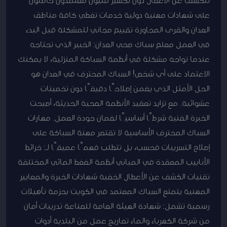
على شهادات مهنية دولية خدمات تغطي كافة مناطق
العدان والقرى المجاورة تقييم مجاني للمشكلة قبل البدء
في العمل معلم سباك صحي العدان: الخبير الذي تحتاجه
عندما تواجه مشكلة في أنظمة السباكة المنزلية، لا يمكنك
الاعتماد على أي شخص! السباك المحترف في العدان هو
الحل الأمثل الذي يضمن إصلاحًا دقيقًا دون تخمينات
عشوائية. مع تزايد تعقيد الأنظمة الصحية الحديثة، أصبحت
الخبرة الفنية شرطًا أساسيًا لضمان جودة العمل. مهارات
السباك المحترف الأساسية لا تقتصر مهنة السباكة على
إصلاح التسريبات فحسب، بل تتطلب فهمًا عميقًا لـ: خرائط
الأنابيب المعقدة في المباني أنظمة الضغط المائي المختلفة
تقنيات الكشف عن الأعطال الخفية شهادات الخبرة والمعايير
المهنية يتمتع السباك المعتمد في الكويت بحزمة تأهيلات
رسمية تشمل: شهادة الهيئة العامة للصناعة تدريبات أمان
من شركة الكهرباء والماء تصاريح عمل من البلدية أدوات