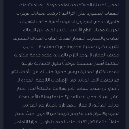
العمل الحديثة المستخدمة تعتمد جودة الإصلاحات على
المعدات المتطورة مثل: اقرا ايضا : تركيب سخانات مركزى
كاميرات فحص المجاري الدقيقة أجهزة كشف التسربات
الحرارية معدات قطع الأنابيب بالليزر الفرق بين السباك
العادي والمحترف المعيار السباك العادي السباك المحترف
التدريب خبرة عملية محدودة دورات معتمدة + تدريب
مكثف الضمان لا يوجد التزام بالصيانة عقود خدمة مكتوبة
التكلفة أسعار منخفضة مؤقتًا حلول اقتصادية طويلة
المدى اختيار المحترف يعني حماية منزلَك من الأخطاء التي
قد تكلفك آلاف الدنانير في الإصلاحات اللاحقة. الجودة لا
تُتفاوَض عندما يتعلق الأمر بسلامة عائلتك! لماذا تختار
أفضل سباك صحي في العدان؟ عندما يتعلق الأمر بصحة
منزلك المائية، لا مجال للمخاطرة باختيار غير المدربين.
الخبرة والالتزام هما ما يميز فريقنا عن الآخرين، حيث نقدم
حلولًا دائمة تعزز ثقتك على المدى الطويل. مزايا التعامل