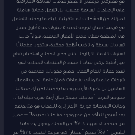
مع محترفين مرخصين لا تقتصر خدمات السباكة الاحترافية
على الإصلاحات السريعة فحسب، بل تشمل حماية شاملة
لمنزلك من المشكلات المستقبلية. إليك ما يضمنه التعامل
مع فريقنا: ضمان الجودة لمدة 5 سنوات نقدم أطول ضمان
في المنطقة يغطي جميع الأعمال المنفذة. سواءً كانت
تسريبات بسيطة أو تركيب أنظمة معقدة، ستكون مطمئنًا
لسنوات قادمة. اقرا ايضا : فني صحي المطلاع استخدام قطع
غيار أصلية نرفض تمامًا استخدام المنتجات المقلدة التي
تهدد كفاءة النظام الصحي. جميع مكوناتنا معتمدة من
شركات عالمية وتأتي بشهادات ضمان خاصة. تجارب العملاء
السابقين لن تخبرك الأرقام وحدها بقصتنا، لكن آراء عملائنا
ستوضح الفرق: “تعاملت معهم خلال أزمة تسرب مياه ليلًا،
وكانت الاستجابة فورية. الأكثر إثارة للإعجاب هو متابعتهم
بعد أسبوع للتأكد من عدم وجود مشكلات جديدة!” – عميل
من منطقة الشعبية 98% من العملاء يوصون بخدماتنا
للآخرين 86% تقييم “ممتاز” في سرعة التنفيذ 75% من