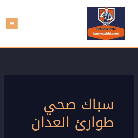
خطي
لى
لمحتوى
سباك صحي
طوارئ العدان