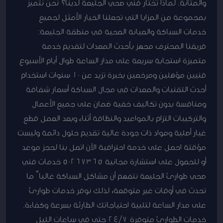
والمتانة. لماذا تختار فني صحي الجليعة لدينا؟ نحن نتميز
بمجموعة من المزايا التي تجعلنا الخيار الأمثل لجميع
خدمات السباكة والصيانة الصحية في منطقة الجليعة:
فريقنا المحترف مجهز بأحدث المعدات لتقديم خدمة
متميزة استجابة سريعة على مدار الساعة طوال أيام الأسبوع
فنيين مؤهلين ومرخصين بخبرة تزيد عن 10 سنوات استخدام
أحدث التقنيات والمعدات في مجال السباكة أسعار شفافة
ومنافسة بدون تكاليف خفية ضمان على جميع الأعمال
والتركيبات التزام بالمواعيد والنظافة أثناء وبعد العمل قطع
غيار أصلية ومواد ذات جودة عالية تقديم حلول دائمة وليست
مؤقتة احصل على خدمة احترافية الآن اتصل بنا لحجز موعد
أو للحصول على استشارة مجانية 50267365 خدمات فني
صحي طوارئ الجليعة نتفهم أن مشاكل السباكة غالباً ما
تحدث في أوقات غير متوقعة، لذلك نوفر خدمات طوارئ
على مدار الساعة لتلبية احتياجاتك الطارئة بسرعة وكفاءة.
خدمات الطوارئ متوفرة 24/7 حتى في ساعات الليل