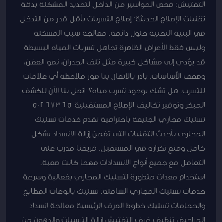
التفتيش: فحص المواسير من الداخل لتحديد المشكلة بدقة
تقنيات الإصلاح الحديثة: إصلاح التسربات بأقل قدر من التدخل
في البنية التحتية حلول دائمة: معالجة سبب المشكلة
وليس فقط الأعراض الظاهرة تجاهل تسربات المياه البسيطة
قد يؤدي إلى مشاكل كبيرة مثل تلف الجدران، نمو العفن،
وضعف الأساسات. بادر بالاتصال بنا فور ملاحظة أي علامات
للتسرب. هل تشك بوجود تسرب مياه؟ اتصل بنا الآن للكشف
المبكر وتوفير تكاليف الإصلاح المستقبلية 50267365
تسليك مجاري الجليعة باحترافية نقدم خدمات تسليك
المجاري بأحدث التقنيات التي تضمن إزالة الانسداد بشكل
كامل ومنع تكراره في المستقبل. فريقنا مدرب على
التعامل مع جميع أنواع الانسدادات مهما كانت صعبة.
استخدام معدات متطورة لتسليك المجاري بفعالية وسرعة
خدمات تسليك المجاري الشاملة: تسليك بالوعات المطابخ
والحمامات تسليك خطوط الصرف الرئيسية معالجة انسداد
المراحيض تنظيف غرف التفتيش إزالة الترسبات والدهون من