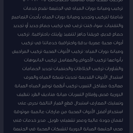
تركيب وصيانة دورات المياه في الجليعة نقدم خدمات
شاملة لتركيب وتجديد وصيانة دورات المياه بأحدث التصاميم
والتقنيات. سواء كنت ترغب في تركيب حمام جديد أو تجديد
حمام قديم، فريقنا جاهز لتنفيذ رؤيتك باحترافية. تركيب
أدوات صحية عصرية بدقة واحترافية خدماتنا في تركيب
وصيانة دورات المياه: تركيب الأدوات الصحية تركيب المراحيض
بأنواعها تركيب الأحواض والمغاسل تركيب البانيوهات
والشاورات تركيب الخلاطات والحنفيات تجديد الحمامات
استبدال الأدوات القديمة تحديث شبكة المياه والصرف
معالجة مشاكل التسرب تركيب أنظمة توفير المياه الصيانة
الدورية فحص وإصلاح التسربات صيانة صناديق الطرد تنظيف
وتسليك المصارف استبدال قطع الغيار التالفة نحرص على
استخدام أفضل الأدوات الصحية من ماركات عالمية موثوقة
لضمان جودة عالية وعمر تشغيلي طويل. مدير خدمات فني
صحي الجليعة الصيانة الدورية للشبكات الصحية في الجليعة