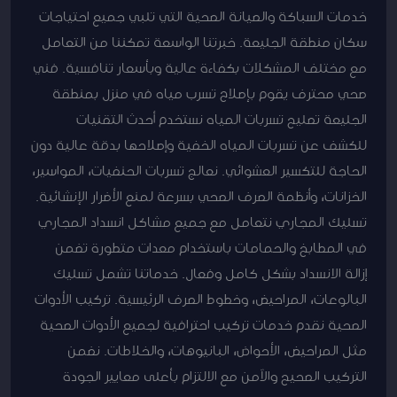
خدمات السباكة والصيانة الصحية التي تلبي جميع احتياجات
سكان منطقة الجليعة. خبرتنا الواسعة تمكننا من التعامل
مع مختلف المشكلات بكفاءة عالية وبأسعار تنافسية. فني
صحي محترف يقوم بإصلاح تسرب مياه في منزل بمنطقة
الجليعة تصليح تسربات المياه نستخدم أحدث التقنيات
للكشف عن تسربات المياه الخفية وإصلاحها بدقة عالية دون
الحاجة للتكسير العشوائي. نعالج تسربات الحنفيات، المواسير،
الخزانات، وأنظمة الصرف الصحي بسرعة لمنع الأضرار الإنشائية.
تسليك المجاري نتعامل مع جميع مشاكل انسداد المجاري
في المطابخ والحمامات باستخدام معدات متطورة تضمن
إزالة الانسداد بشكل كامل وفعال. خدماتنا تشمل تسليك
البالوعات، المراحيض، وخطوط الصرف الرئيسية. تركيب الأدوات
الصحية نقدم خدمات تركيب احترافية لجميع الأدوات الصحية
مثل المراحيض، الأحواض، البانيوهات، والخلاطات. نضمن
التركيب الصحيح والآمن مع الالتزام بأعلى معايير الجودة