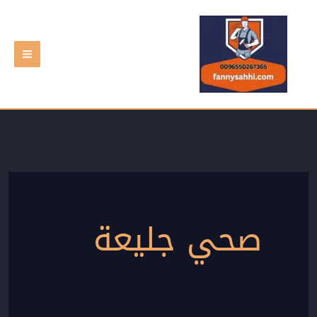
خطي
لى
لمحتوى
صحي جليعة