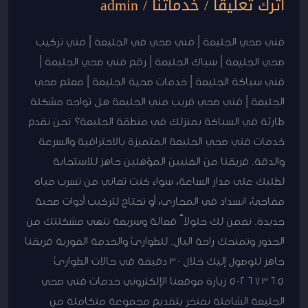
اترك تعليقاً
/
خدماتنا
/
admin
فني صحي الجليعة | فني صحي في الجليعة | فني تركيب
صحي الجليعة | سباك الجليعة | رقم فني صحي الجليعة |
فني سباكة الجليعة | خدمات صحية الجليعة | معلم صحي
الجليعة | فني صحي قريب مني الجليعة هل تواجه مشكلة
طارئة في السباكة بمنزلك في منطقة الجليعة؟ نحن نقدم
خدمات فني صحي الجليعة المتميزة بالاحترافية والسرعة
والدقة. فريقنا من الفنيين المؤهلين جاهز للاستجابة
لطلبك على مدار الساعة، سواء كنت تعاني من تسرب مياه
مفاجئ، انسداد في المجاري، أو تحتاج لتركيب أدوات صحية
جديدة. نضمن لك حلولاً فعالة وسريعة تنهي مشكلتك من
الجذور وتمنحك راحة البال. للطوارئ والخدمة الفورية فريقنا
جاهز للوصول إليك خلال 30 دقيقة في حالات الطوارئ
50267365 زيارة موقعنا الإلكتروني خدمات فني صحي
الجليعة الشاملة نفتخر بتقديم مجموعة متكاملة من