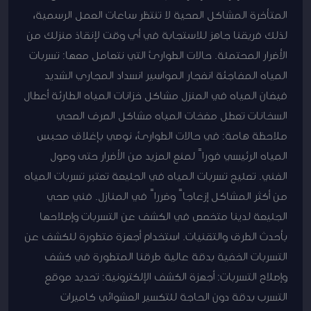
المتأخرة المشاكل الصحية لا تنتظر ساعات العمل الرسمية،
لذلك فريقنا جاهز للاستجابة في أي وقت لإنقاذ منزلك من
الأضرار المحتملة. حالات الطوارئ التي نتعامل معها: تسربات
المياه المفاجئة انفجار المواسير انسداد المجاري الشديد
فيضان المياه في المنزل مشاكل خزانات المياه الطارئة أعطال
السخانات تعطل مضخات المياه مشاكل الصرف الصحي
ملاحظة هامة: في حالات الطوارئ، نوصي بإغلاق محبس
المياه الرئيسي فوراً لمنع المزيد من الأضرار حتى وصول
الفني. تصليح تسربات المياه في الجليعة تعتبر تسربات المياه
من أكثر المشاكل إزعاجاً وضرراً في المنازل. فني صحي
الجليعة لدينا متخصص في الكشف عن التسربات وإصلاحها
بأحدث الطرق والتقنيات. استخدام أجهزة متطورة للكشف عن
التسربات الخفية بدقة عالية طرقنا المتطورة في كشف
وإصلاح التسربات: أجهزة الكشف الإلكترونية: تحديد موقع
التسرب بدقة دون الحاجة للتكسير العشوائي كاميرات