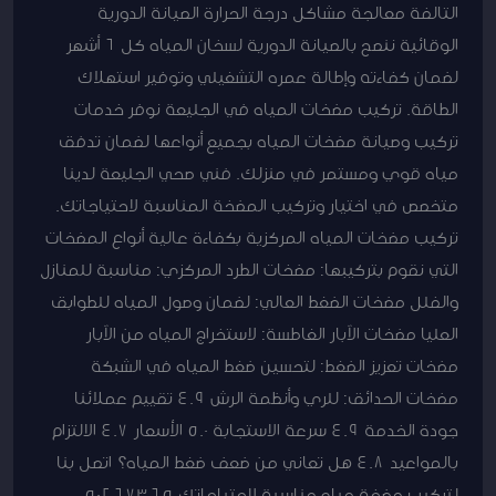
التالفة معالجة مشاكل درجة الحرارة الصيانة الدورية
الوقائية ننصح بالصيانة الدورية لسخان المياه كل 6 أشهر
لضمان كفاءته وإطالة عمره التشغيلي وتوفير استهلاك
الطاقة. تركيب مضخات المياه في الجليعة نوفر خدمات
تركيب وصيانة مضخات المياه بجميع أنواعها لضمان تدفق
مياه قوي ومستمر في منزلك. فني صحي الجليعة لدينا
متخصص في اختيار وتركيب المضخة المناسبة لاحتياجاتك.
تركيب مضخات المياه المركزية بكفاءة عالية أنواع المضخات
التي نقوم بتركيبها: مضخات الطرد المركزي: مناسبة للمنازل
والفلل مضخات الضغط العالي: لضمان وصول المياه للطوابق
العليا مضخات الآبار الغاطسة: لاستخراج المياه من الآبار
مضخات تعزيز الضغط: لتحسين ضغط المياه في الشبكة
مضخات الحدائق: للري وأنظمة الرش 4.9 تقييم عملائنا
جودة الخدمة 4.9 سرعة الاستجابة 5.0 الأسعار 4.7 الالتزام
بالمواعيد 4.8 هل تعاني من ضعف ضغط المياه؟ اتصل بنا
لتركيب مضخة مياه مناسبة لاحتياجاتك 50267365