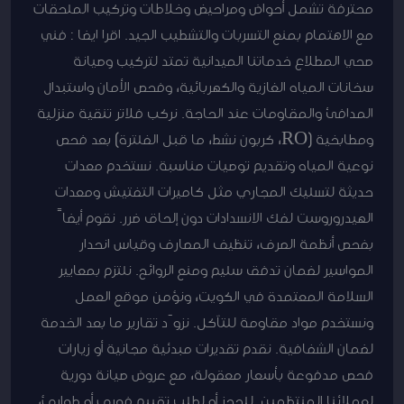
محترفة تشمل أحواض ومراحيض وخلاطات وتركيب الملحقات
مع الاهتمام بمنع التسربات والتشطيب الجيد. اقرا ايضا : فني
صحي المطلاع خدماتنا الميدانية تمتد لتركيب وصيانة
سخانات المياه الغازية والكهربائية، وفحص الأمان واستبدال
المدافئ والمقاومات عند الحاجة. نركب فلاتر تنقية منزلية
ومطابخية (RO، كربون نشط، ما قبل الفلترة) بعد فحص
نوعية المياه وتقديم توصيات مناسبة. نستخدم معدات
حديثة لتسليك المجاري مثل كاميرات التفتيش ومعدات
الهيدروروست لفك الانسدادات دون إلحاق ضرر. نقوم أيضاً
بفحص أنظمة الصرف، تنظيف المصارف وقياس انحدار
المواسير لضمان تدفق سليم ومنع الروائح. نلتزم بمعايير
السلامة المعتمدة في الكويت، ونؤمن موقع العمل
ونستخدم مواد مقاومة للتآكل. نزوّد تقارير ما بعد الخدمة
لضمان الشفافية. نقدم تقديرات مبدئية مجانية أو زيارات
فحص مدفوعة بأسعار معقولة، مع عروض صيانة دورية
لعملائنا المنتظمين. للحجز أو لطلب تقييم فوري أو طوارئ،