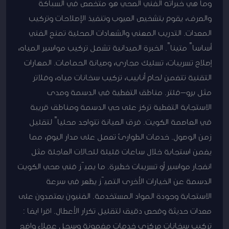
وما هي خبراته الفني الصحي هو متخصص في السباكة
والصرف، يقوم بتشخيص العيوب وتنفيذ الإصلاحات وتركيب
المعدات. التدريب المهني والشهادات المحلية تمنح الفني
أساساً متيناً. الخبرة الميدانية تشمل تركيب مواسير المياه،
إصلاح تسريبات، تسليك مجاري، وصيانة الحمامات. المهارات
التقنية تتضمن لحام أنابيب، تركيب سخانات مياه، وفلاتر
مثل برو-فلتر. مناطق التغطية في الدسمة ومدى
الاستجابة التغطية تركز على حي الدسمة ومناطق قريبة
في العاصمة الكويت. فرق الصيانة تتواجد محلياً لتقليل
زمن الوصول. خدمات الطوارئ تعمل على مدار اليوم، مما
يضمن استجابة خلال ساعات قليلة للحالات العاجلة مثل
انفجار مواسير أو تسريبات خطيرة. ما يميّز فني صحي الكويت
الدسمة عن الخيارات الأخرى التميّز يظهر في سرعة
الاستجابة وجودة المواد المستخدمة. الفنيون يعتمدون على
معدات حديثة وفحص دقيق لتقليل تكرار الأعطال. اقرا ايضا :
تركيب سخانات مركزى خدمات مضمونة وسجل عملاء واضح