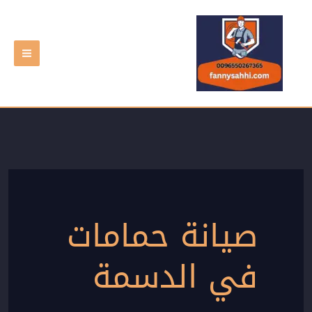
خطي
لى
لمحتوى
صيانة حمامات
في الدسمة