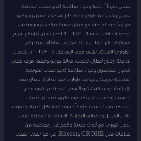
يضمن حلولاً دائمة ومواد مطابقة للمواصفات المحلية.
نضمن أوقات استجابة واضحة خلال ساعات العمل ومواعيد
طوارئ عند الحاجة، مع ضمان على الإصلاحات ومرونة في
الحجوزات. اتصل على 50267365 لحجز فحص أو إصلاح سريع
وموثوق. اقرا ايضا : تسليك مجاري نقاط أساسية رقم
الطوارئ المباشر لفني صحي الدسمة: 50267365. خدمات
شاملة: إصلاح أعطال، تركيب، صيانة دورية وفحص صرف صحي.
فنيون معتمدون ومواد مطابقة للمواصفات الكويتية.
استجابة سريعة ومواعيد طوارئ عند الحاجة. ضمان على
الإصلاحات وشفافية في الأسعار. لمحة عن فني صحي
الدسمة وخدمات السباكة في الكويت تقدّم خدمات
السباكة في الدسمة حلولاً سريعة لمشاكل المياه والصرف
داخل المنازل والمباني التجارية. الاستجابة المحلية تضمن
تدخل فوري مع أدوات حديثة وقطع غيار معتمدة من
علامات مثل GROHE وRheem. من هو الفني الصحي