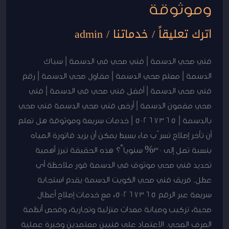
وموثوقة
اترك تعليقاً
/
خدماتنا
/
admin
فني صحي الدسمة | فني صحي في الدسمة | سباك
الدسمة | معلم صحي الدسمة | مقاول صحي الدسمة | رقم
فني صحي الدسمة | أفضل فني صحي في الدسمة | فني
صحي مضمون الدسمة | أرخص فني صحي الدسمة فني صحي
بالدسمة | 50267365 | خدمات سريعة وموثوقة هل تعلم
أن تأخر إصلاح تسرّب ماء بسيط يمكن أن يزيد فاتورة المياه
بنسبة تصل إلى 30% سنوياً؟ هذه الحقيقة تبرز أهمية
تحديد فني صحي موثوق في الدسمة فور ملاحظة أي
عطل. فريق فني صحي الكويت الدسمة يقدم استجابة
سريعة عبر الرقم 50267365، مع خدمات إصلاح أعطال
صحية، تركيب وصيانة معدات منزلية وتجارية، وفحص أنظمة
الصرف الصحي. الاعتماد على فنيين معتمدين وخبرة عملية