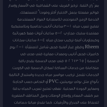
يعزّزان الثقة. تركيز الفريق على الشفافية في الأسعار وإصدار
فواتير مفصلة يجعل الاختيار أكثر وضوحاً للمستهلك.
الخدمة الزمن النموذجي للاستجابة المواد المستخدمة
تصليح تسرب مياه 1–3 ساعات أنابيب نحاسية وبلاستيكية
معتمدة سليك مجاري 2–5 ساعات أدوات ضغط كهربائية
وكيماويات آمنة تركيب سخان مياه 4–8 ساعات سخانات
Rheem وقطع غيار أصلية فحص شامل للمنشأة 1–2 يوم
كاميرات فحص أنابيب ومعدات معايرة فني صحي في
الدسمة | 50267365 فني صحي الدسمة يقدم باقة
متكاملة من خدمات السباكة لسكان الدسمة في الكويت.
الخدمات تشمل تركيب مواسير مياه جديدة واستبدال التالفة
بأنواع مثل بولي بروبيلين، PVC أو النحاس حسب الحاجة
ومعايير الجودة المحلية. نغطي تصليح تسريب المياه بدقة
عبر كشف المصادر وإصلاح الوصلات وعزل المناطق المتضررة
للحفاظ على الجدران والأرضيات. كما نقدم صيانة حمامات