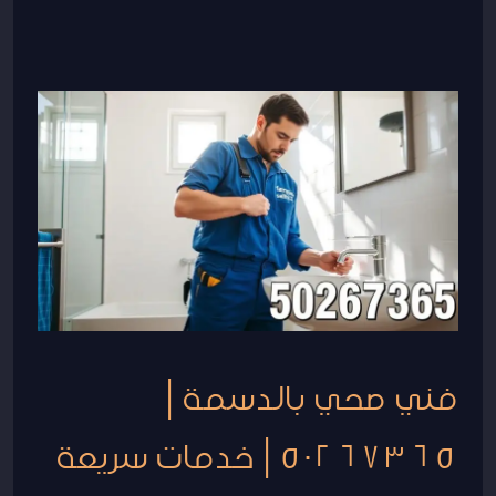
فني
صحي
بالدسمة
|
50267365
|
خدمات
سريعة
وموثوقة
فني صحي بالدسمة |
50267365 | خدمات سريعة