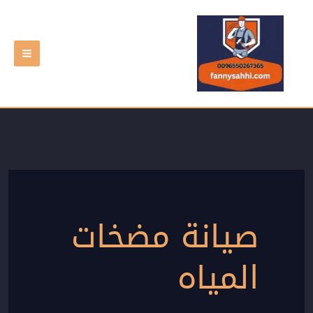
خطي
لى
لمحتوى
صيانة مضخات
المياه