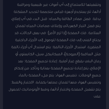
وتشغيلها للاستماع إلى أي أصوات غير طبيعية ومراقبة
أدائها، ثم يستخدم أجهزة قياس متخصصة لتحديد المشكلة
بدقة. فصل مصادر الطاقة والمياه: قبل البدء في أي إصلاح،
يتم فصل التيار الكهربائي وإغلاق صمامات المياه لضمان
السلامة. فك المضخة (إذا لزم الأمر): في بعض الحالات، قد
يحتاج الفني إلى فك المضخة للوصول إلى الأجزاء الداخلية
المتضررة. استبدال الأجزاء التالفة: يتم استبدال أي أجزاء تالفة
مثل الساقية (المروحة)، الميكانيكل سيل، الكابستور، أو
رمان البلي بقطع غيار أصلية. إعادة تجميع المضخة: بعد
الإصلاح، يتم إعادة تجميع المضخة بعناية وتأكد من إحكام
جميع الوصلات. تنفيس الهواء: يتم ملء المضخة بالماء
وتنفيس الهواء منها لضمان عملها بكفاءة. الاختبار والضبط:
يتم تشغيل المضخة واختبار أدائها، وضبط الأوتوماتيك للحصول
على