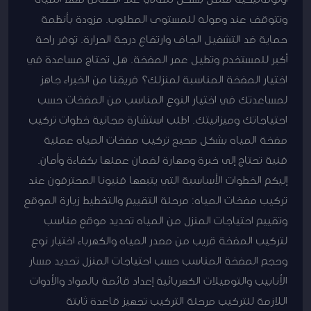
وتتوقف عند وصوله للمستوى المطلوب. مزودة بأنظمة
حماية ضد التشغيل الجاف وارتفاع درجة الحرارة. توفر راحة
أكبر للمستخدم وتطيل عمر المضخة. هل تحتاج مساعدة في
اختيار المضخة المناسبة لمنزلك؟ فريقنا من الخبراء جاهز
لمساعدتك في اختيار النوع المناسب من المضخات حسب
احتياجاتك وميزانيتك. اطلب استشارة مجانية خطوات تركيب
مضخة المياه بشكل صحيح تركيب مضخات المياه عملية
فنية تحتاج إلى خبرة ومهارة لضمان عملها بكفاءة وأمان.
إليكم الخطوات الأساسية التي يتبعها فنيونا المحترفون عند
تركيب مضخات المياه: مرحلة التقييم والتخطيط زيارة الموقع
وتقييم احتياجات المنزل من المياه تحديد موقع مناسب
لتركيب المضخة قريب من مصدر المياه والكهرباء اختيار نوع
وحجم المضخة المناسب حسب احتياجات المنزل تحديد مسار
الأنابيب والتوصيلات الكهربائية إعداد قائمة بالمواد والأدوات
اللازمة للتركيب مرحلة التركيب تجهيز قاعدة ثابتة