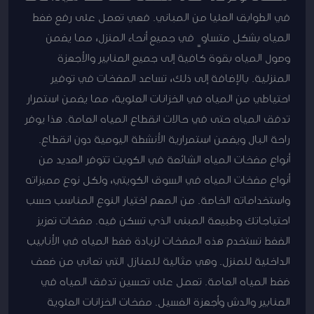
في الطوابق العليا من المباني. فهي تعمل على رفع ضغط
المياه بشكل متساوٍ في جميع أنحاء المنزل، مما يضمن
وصول المياه بقوة كافية إلى جميع الصنابير والأجهزة
المنزلية. بالإضافة إلى ذلك، تساعد المضخات في توفير
احتياطي من المياه في الخزانات العلوية، مما يضمن استمرار
تدفق المياه حتى في حالات انقطاع المياه العامة. هذا يوفر
راحة البال ويضمن استمرارية الأنشطة اليومية دون انقطاع.
أنواع مضخات المياه الشائعة في الكويت تتوفر العديد من
أنواع مضخات المياه في السوق الكويتي، ولكل نوع مميزاته
واستخداماته الخاصة. من المهم اختيار النوع المناسب حسب
احتياجاتك وطبيعة المبنى الذي تسكن فيه. مضخات تعزيز
الضغط تستخدم هذه المضخات لزيادة ضغط المياه في الأنابيب
الداخلية للمنزل. وهي مثالية للمنازل التي تعاني من ضعف
ضغط المياه العامة. تعمل على تحسين تدفق المياه في
الصنابير والدش وأجهزة الغسيل. مضخات الخزانات العلوية