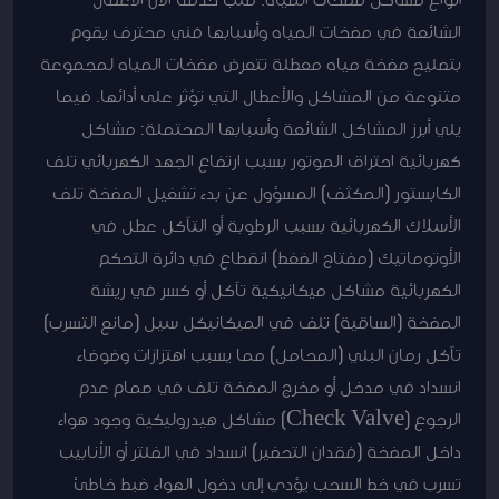
الشائعة في مضخات المياه وأسبابها فني محترف يقوم
بتصليح مضخة مياه معطلة تتعرض مضخات المياه لمجموعة
متنوعة من المشاكل والأعطال التي تؤثر على أدائها. فيما
يلي أبرز المشاكل الشائعة وأسبابها المحتملة: مشاكل
كهربائية احتراق الموتور بسبب ارتفاع الجهد الكهربائي تلف
الكابستور (المكثف) المسؤول عن بدء تشغيل المضخة تلف
الأسلاك الكهربائية بسبب الرطوبة أو التآكل عطل في
الأوتوماتيك (مفتاح الضغط) انقطاع في دائرة التحكم
الكهربائية مشاكل ميكانيكية تآكل أو كسر في ريشة
المضخة (الساقية) تلف في الميكانيكل سيل (مانع التسرب)
تآكل رمان البلي (المحامل) مما يسبب اهتزازات وضوضاء
انسداد في مدخل أو مخرج المضخة تلف في صمام عدم
الرجوع (Check Valve) مشاكل هيدروليكية وجود هواء
داخل المضخة (فقدان التحضير) انسداد في الفلتر أو الأنابيب
تسرب في خط السحب يؤدي إلى دخول الهواء ضبط خاطئ