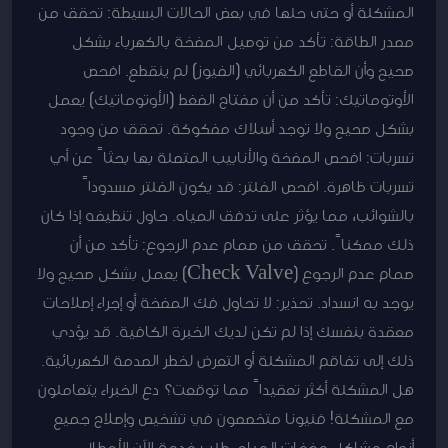
المشكلة أو حتى حلها في بعض الحالات البسيطة: تحقق من
مصدر الطاقة: تأكد من توصيل المضخة بالكهرباء بشكل
صحيح وأن القاطع الكهربائي (الفيوز) لم ينقطع. افحص
الأوتوماتيك: تأكد من أن مفتاح الضغط (الأوتوماتيك) يعمل
بشكل صحيح ولا توجد أسلاك مفكوكة. تحقق من وجود
تسربات: افحص المضخة والأنابيب المتصلة بها بحثاً عن أي
تسربات ظاهرة. افحص الفلتر: قد يكون الفلتر مسدوداً
بالشوائب، مما يؤثر على تدفق المياه. حاول تنظيفه إذا كان
ذلك ممكناً. تحقق من صمام عدم الرجوع: تأكد من أن
صمام عدم الرجوع (Check Valve) يعمل بشكل صحيح ولا
يوجد به انسداد. تحذير: لا تحاول فك المضخة أو إجراء إصلاحات
معقدة بنفسك إذا لم تكن لديك الخبرة الكافية. قد يؤدي
ذلك إلى تفاقم المشكلة أو التعرض لخطر الصدمة الكهربائية.
هل المشكلة أكثر تعقيداً مما توقعت؟ دع الخبراء يتعاملون
مع المشكلة! فنيونا متخصصون في تشخيص وإصلاح جميع
أنواع مشاكل مضخات المياه. طلب خدمة الآن الأعطال