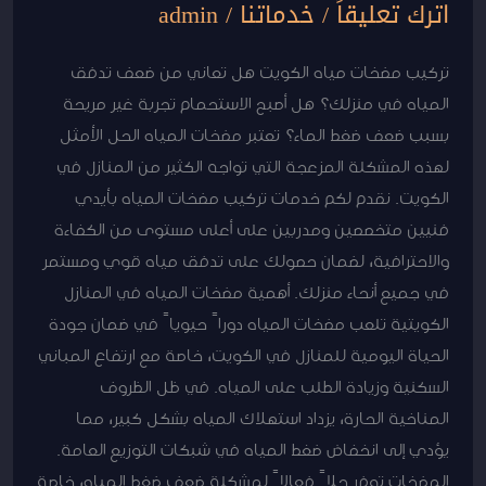
اترك تعليقاً
/
خدماتنا
/
admin
تركيب مضخات مياه الكويت هل تعاني من ضعف تدفق
المياه في منزلك؟ هل أصبح الاستحمام تجربة غير مريحة
بسبب ضعف ضغط الماء؟ تعتبر مضخات المياه الحل الأمثل
لهذه المشكلة المزعجة التي تواجه الكثير من المنازل في
الكويت. نقدم لكم خدمات تركيب مضخات المياه بأيدي
فنيين متخصصين ومدربين على أعلى مستوى من الكفاءة
والاحترافية، لضمان حصولك على تدفق مياه قوي ومستمر
في جميع أنحاء منزلك. أهمية مضخات المياه في المنازل
الكويتية تلعب مضخات المياه دوراً حيوياً في ضمان جودة
الحياة اليومية للمنازل في الكويت، خاصة مع ارتفاع المباني
السكنية وزيادة الطلب على المياه. في ظل الظروف
المناخية الحارة، يزداد استهلاك المياه بشكل كبير، مما
يؤدي إلى انخفاض ضغط المياه في شبكات التوزيع العامة.
المضخات توفر حلاً فعالاً لمشكلة ضعف ضغط المياه، خاصة