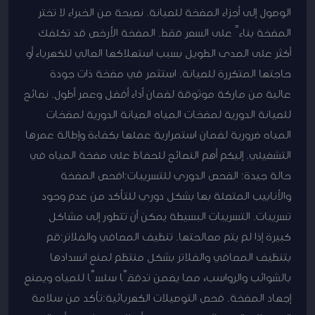
الوصول إلى أجزاء المضخة للصيانة. نصيحة من الخبراء لا تختر
المضخة بناءً على السعر فقط. المضخة الأرخص قد تكلفك
أكثر على المدى الطويل بسبب استهلاكها العالي للكهرباء أو
حاجتها المتكررة للصيانة. استثمر في مضخة ذات جودة
عالية من ماركة موثوقة لضمان أداء أفضل وعمر أطول. نصائح
للصيانة الدورية لمضخات المياه الصيانة الدورية لمضخات
المياه ضرورية لضمان استمرارية عملها بكفاءة وإطالة عمرها
التشغيلي. إليكم أهم النصائح للحفاظ على مضخة المياه في
حالة جيدة: الفحص الدوري للتسريبات:افحص المضخة
والأنابيب المتصلة بها بشكل دوري للتأكد من عدم وجود
تسريبات. التسريبات البسيطة يمكن أن تتطور إلى مشاكل
كبيرة إذا لم يتم معالجتها. تنظيف المصافي والفلاتر:قم
بتنظيف المصافي والفلاتر بشكل منتظم لمنع انسدادها
بالشوائب والرواسب، مما يضمن تدفقًا سلسًا للمياه ويمنع
إجهاد المضخة. فحص التوصيلات الكهربائية:تأكد من سلامة