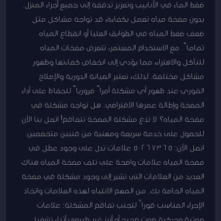
ضغط الماء في الأنابيب وتعزيز تدفقه إلى جميع أجزاء المنزل.
بدون مضخة مياه تعمل بكفاءة، قد تواجه مشاكل مثل
ضعف ضغط المياه في الطوابق العليا أو انقطاع المياه
تماماً. مع الاستخدام المستمر، تتعرض مضخات المياه
للتآكل والاهتراء، مما يؤدي إلى انخفاض كفاءتها وظهور
مشاكل مختلفة. لذلك، تعتبر الصيانة الدورية والإصلاح
الفوري عند ظهور أي مشكلة أمراً ضرورياً للحفاظ على أداء
المضخة وإطالة عمرها الافتراضي. هل تواجه مشكلة في
مضخة المياه؟ لا تدع مشكلة المضخة تتفاقم! اتصل بنا الآن
للحصول على خدمة سريعة ومهنية من فنيين متخصصين.
اتصل الآن: 50267365 علامات تدل على وجود عطل في
مضخة المياه علامات واضحة على تلف مضخة المياه هناك
العديد من العلامات التي تشير إلى وجود مشكلة في مضخة
المياه الخاصة بك. من المهم الانتباه لهذه العلامات واتخاذ
الإجراء المناسب فوراً لتجنب تفاقم المشكلة: علامات
صوتية وحركية صوت ضجيج أو أزيز غير طبيعي أثناء تشغيل