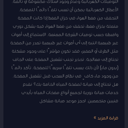
التوصيلات الكهربائية وعدم وجود أسلاك مكشوفة أو تالفة.
الأعطال الكهربائية يمكن أن تسبب تلفًا دائمًا للمضخة.
التحقق من ضغط الهواء في خزان الضغط:إذا كانت المضخة
متصلة بخزان ضغط، تحقق من ضغط الهواء فيه بشكل دوري
واضبطه حسب توصيات الشركة المصنعة. الاستماع إلى أصوات
غير طبيعية:انتبه إلى أي أصوات غير طبيعية تصدر من المضخة
مثل الطرق أو الصفير، فقد تكون مؤشرًا على وجود مشكلة
تحتاج إلى معالجة. تحذير تجنب تشغيل المضخة على الجاف
(بدون ماء) لأن ذلك يسبب تلفًا سريعًا للمضخة. تأكد دائمًا
من وجود ماء كافٍ في نظام السحب قبل تشغيل المضخة.
هل تحتاج إلى صيانة لمضخة المياه الخاصة بك؟ نقدم
خدمات صيانة دورية لجميع أنواع مضخات المياه بأيدي
فنيين متخصصين. احجز موعد صيانة مشاكل
قراءة المزيد »