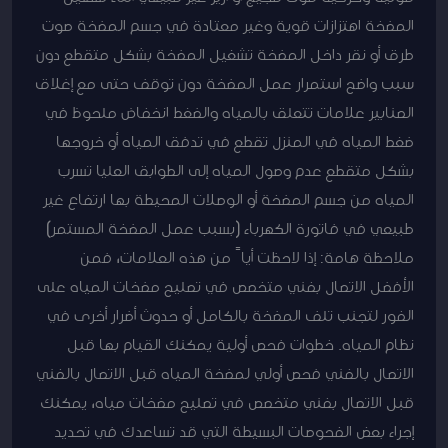
المضخة اهتزازات قوية وغير معتادة في جسم المضخة صوت
طرق أو نقر داخل المضخة تشغيل المضخة بشكل متقطع دون
سبب واضح استمرار عمل المضخة دون توقف حتى مع إغلاق
الصنابير علامات تتعلق بالمياه والضغط انخفاض ملحوظ في
ضغط المياه في المنزل تقطع في تدفق المياه أو خروجها
بشكل متقطع عدم وصول المياه إلى الطوابق العليا تسرب
المياه من جسم المضخة أو الوصلات المحيطة بها ارتفاع غير
طبيعي في فاتورة الكهرباء (بسبب عمل المضخة المستمر)
ملاحظة هامة: إذا لاحظت أياً من هذه العلامات، فمن
الأفضل الاتصال بفني متخصص في تصليح مضخات المياه على
الفور لتجنب تلف المضخة بالكامل أو حدوث أضرار أخرى في
نظام المياه. خطوات فحص أولية يمكنك القيام بها قبل
الاتصال بالفني فحص أولي لمضخة المياه قبل الاتصال بالفني
قبل الاتصال بفني متخصص في تصليح مضخات مياه، يمكنك
إجراء بعض الفحوصات البسيطة التي قد تساعدك في تحديد