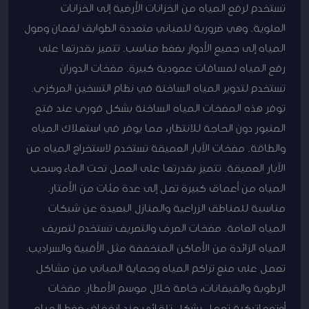
تستخدم لرفع المياه من الخزانات الأرضية إلى الخزانات
العلوية. وهي ضرورية للمباني متعددة الطوابق لضمان وصول
المياه إلى جميع الأدوار بضغط مناسب. تتميز بقدرتها على
رفع المياه لمسافات عمودية كبيرة. مضخات الدوران
تستخدم لتدوير المياه الساخنة في نظام التسخين المركزي.
توفر هذه المضخات المياه الساخنة بشكل فوري عند فتح
الصنبور دون الحاجة للانتظار، مما يوفر في استهلاك المياه
والطاقة. مضخات الآبار العميقة تستخدم لاستخراج المياه من
الآبار العميقة. تتميز بقدرتها على العمل تحت الماء وسحب
المياه من أعماق كبيرة تصل إلى عدة مئات من الأمتار.
مناسبة للمناطق الزراعية والمنازل البعيدة عن شبكات
المياه العامة. مضخات الصرف والتصريف تستخدم لتصريف
المياه الزائدة من الأماكن المنخفضة مثل الأقبية والسراديب.
تعمل على منع تراكم المياه وحماية المباني من مشاكل
الرطوبة والفيضانات، خاصة خلال موسم الأمطار. مضخات
أوتوماتيكية تعمل بشكل تلقائي عند انخفاض ضغط المياه