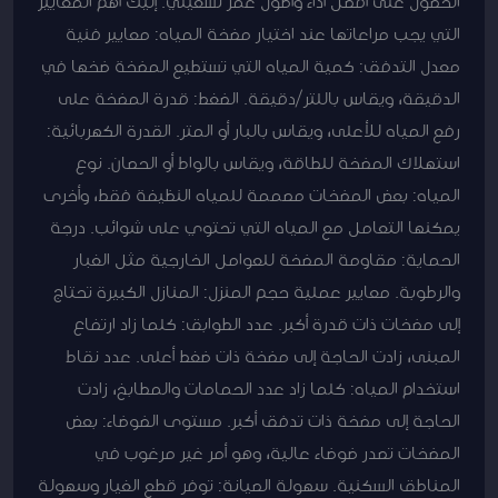
الحصول على أفضل أداء وأطول عمر تشغيلي. إليك أهم المعايير
التي يجب مراعاتها عند اختيار مضخة المياه: معايير فنية
معدل التدفق: كمية المياه التي تستطيع المضخة ضخها في
الدقيقة، ويقاس باللتر/دقيقة. الضغط: قدرة المضخة على
رفع المياه للأعلى، ويقاس بالبار أو المتر. القدرة الكهربائية:
استهلاك المضخة للطاقة، ويقاس بالواط أو الحصان. نوع
المياه: بعض المضخات مصممة للمياه النظيفة فقط، وأخرى
يمكنها التعامل مع المياه التي تحتوي على شوائب. درجة
الحماية: مقاومة المضخة للعوامل الخارجية مثل الغبار
والرطوبة. معايير عملية حجم المنزل: المنازل الكبيرة تحتاج
إلى مضخات ذات قدرة أكبر. عدد الطوابق: كلما زاد ارتفاع
المبنى، زادت الحاجة إلى مضخة ذات ضغط أعلى. عدد نقاط
استخدام المياه: كلما زاد عدد الحمامات والمطابخ، زادت
الحاجة إلى مضخة ذات تدفق أكبر. مستوى الضوضاء: بعض
المضخات تصدر ضوضاء عالية، وهو أمر غير مرغوب في
المناطق السكنية. سهولة الصيانة: توفر قطع الغيار وسهولة