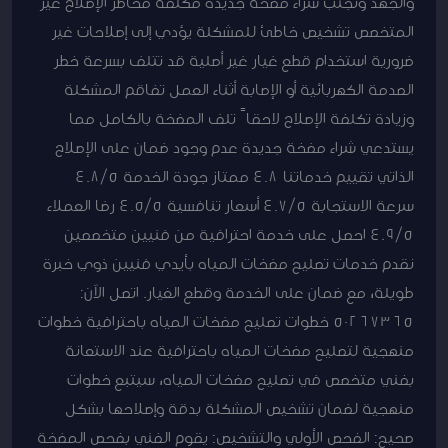
والجهد وتجنب شراء مضخة جديدة مكلفة مخاطر الإصلاح غير
المتخصص تشخيص خاطئ للمشكلة يؤدي إلى إصلاحات غير
ضرورية استخدام قطع غيار غير أصلية قد تتلف بسرعة خطر
الصدمة الكهربائية أو الإصابة أثناء العمل تفاقم المشكلة
وزيادة تكلفة الإصلاح لاحقاً تلف المضخة بالكامل مما
يستدعي شراء مضخة جديدة عدم وجود ضمان على الإصلاح
الذاتي تقييم خدماتنا 4.8 ممتاز جودة الخدمة 4.8/5
سرعة الاستجابة 4.7/5 أسعار تنافسية 4.5/5 رضا العملاء
4.9/5 احصل على خدمة احترافية من فنيين متخصصين
نقدم خدمات تصليح مضخات المياه بأيدي فنيين ذوي خبرة
طويلة، مع ضمان على الخدمة وقطع الغيار. اتصل الآن:
50267365 خطوات تصليح مضخات المياه باحترافية خطوات
منهجية لتصليح مضخات المياه باحترافية عند الاستعانة
بفني متخصص في تصليح مضخات المياه، سيتبع خطوات
منهجية لضمان تشخيص المشكلة بدقة وإصلاحها بشكل
صحيح: الفحص الأولي والتشخيص: يقوم الفني بفحص المضخة