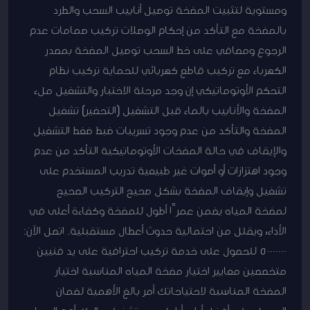
ومستوية لتثبيت المضخة توصيل أنابيب السحب والطرد
بالمضخة مع التأكد من إحكام الوصلات تركيب صمامات عدم
الرجوع ومصافي على خط السحب توصيل المضخة بمصدر
الكهرباء مع تركيب قاطع كهربائي للحماية تركيب نظام
التحكم الأوتوماتيكي إن وجد مرحلة الاختبار والتشغيل ملء
المضخة والأنابيب بالماء قبل التشغيل (التحضير) تشغيل
المضخة والتأكد من عدم وجود تسريبات ضبط ضغط التشغيل
والإيقاف في حالة المضخات الأوتوماتيكية التأكد من عدم
وجود اهتزازات أو أصوات غير طبيعية تدريب المستخدم على
تشغيل وإيقاف المضخة بشكل صحيح التركيب الصحيح
لمضخة المياه يضمن عمرًا أطول للمضخة وكفاءة أعلى في
الأداء، ويقلل من احتمالية حدوث أعطال مستقبلية. اتصل الآن:
50000000 للحصول على خدمة تركيب احترافية على يد فنيين
متخصصين معايير اختيار مضخة المياه المناسبة اختيار
المضخة المناسبة لاحتياجاتك أمر بالغ الأهمية لضمان