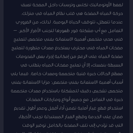
لضغط الأوتوماتيك تكلس وترسبات داخل المضخة تعيق
حركة المياه المضخة هي قلب نظام المياه في منزلك.
عندما تتعطل، تتوقف الحياة اليومية. لذلك، من الضروري
التعامل مع أي مشكلة فور ظهورها لتجنب الأضرار الأكبر. –
فني صحي متخصص أهمية الاستعانة بفني متخصص لتصليح
مضخات المياه فني محترف يستخدم معدات متطورة لتصليح
مضخة المياه على الرغم من إمكانية إجراء بعض الفحوصات
البسيطة بنفسك، إلا أن تصليح مضخات المياه يتطلب في
معظم الحالات خبرة فنية متخصصة ومعدات خاصة. فيما يلي
أسباب أهمية الاستعانة بفني متخصص: مزايا الاستعانة بفني
متخصص تشخيص دقيق للمشكلة باستخدام معدات متخصصة
خبرة في التعامل مع جميع أنواع وماركات المضخات
استخدام قطع غيار أصلية تضمن أداء أفضل وعمر أطول تقديم
ضمان على الخدمة وقطع الغيار المستبدلة تجنب الأخطاء
التي قد تؤدي إلى تلف المضخة بالكامل توفير الوقت