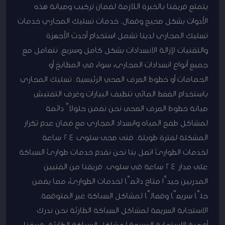
يتمتع فريقنا بالخبرة اللازمة لضمان تركيب وصيانة هذه
الأدوات بشكل صحيح وفعال. خدمات تسليك المجاري خدمات
تسليك المجاري لدينا تشمل استخدام أحدث الأجهزة
والتقنيات لإزالة الانسدادات بشكل كامل وسريع. نتعامل مع
جميع أنواع انسدادات المجاري، سواء في المطابخ أو
الحمامات أو خطوط الصرف الصحي الرئيسية. تسليك المجاري
باستخدام الضغط المائي تنظيف البيارات وغرف التفتيش
صيانة خطوط الصرف الصحي نحن نضمن حلولاً دائمة
لمشاكل طفح المياه وانسداد المجاري مع ضمان عدم تكرار
المشكلة لفترة طويلة. فنى صحى سلوى 24 ساعة
لخدمات الطوارئ اتصل بنا نحن نقدم خدمات طوارئ السباكة
على مدار 24 ساعة في سلوى. فريقنا من الفنيين
المدربين جيدًا متاح دائمًا لخدمات الطوارئ، مما يضمن
حلًا سريعًا وفعالًا لمشاكل السباكة غير المتوقعة.
الاستجابة السريعة لمشاكل السباكة الطارئة نحن ندرك
أهمية الاستجابة السريعة لمشاكل السباكة الطارئة. فريقنا