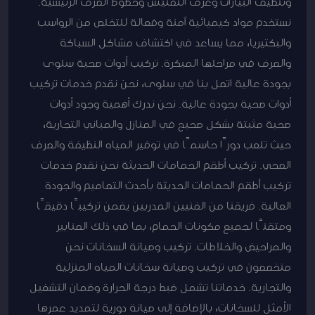
وتنظيف البيارات وغرف التفتيش وخطوط الصرف الرئيسية.
نستخدم مواد كيميائية آمنة وفعالة للتخلص من الرواسب
والبكتيريا، مما يساعد في اكتشاف مشاكل السباكة
والصرف في مراحلها المبكرة. تركيب أدوات صحية سلوى
بجودة عالية اتصل بنا في سلوى، نحن نقدم خدمات تركيب
أدوات صحية بجودة عالية. نحن ندرك أهمية وجود أدوات
صحية مثبتة بشكل صحيح في المنازل والمباني التجارية،
حيث تلعب دورًا حاسمًا في توفير المياه النظيفة والصرف
الصحي. تركيب أطقم الحمامات الحديثة نحن نقدم خدمات
تركيب أطقم الحمامات الحديثة بأحدث التصاميم والجودة
العالية. فريقنا من الفنيين المدربين يضمن تركيبًا دقيقًا
ومتقنًا لجميع مكونات الحمام، بما في ذلك الصنابير
والمراحيض والخلاطات. تركيب وصيانة السخانات نحن
متخصصون في تركيب وصيانة سخانات المياه المنزلية
والتجارية. خدماتنا تشمل ضبط درجة الحرارة وضمان التشغيل
الأمثل للسخانات، بالإضافة إلى صيانة دورية لتمديد عمرها