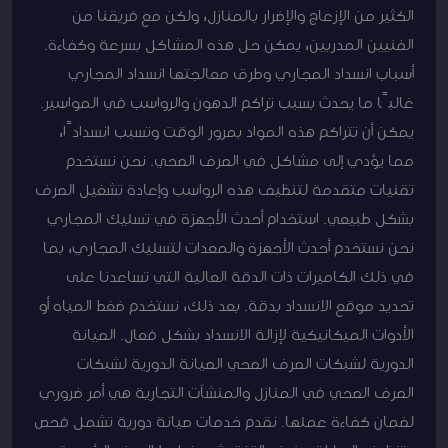
الكثير من الإزعاج والإضرار بالمنازل، ولكن مع فريقنا من
الفنيين المدربين، يمكن حل هذه المشاكل بسرعة وكفاءة.
أسباب انسداد المجاري وطرق معالجتها انسداد المجاري
غالبًا ما يحدث بسبب تراكم الدهون والرواسب في المواسير.
يمكن أن تتراكم هذه المواد بمرور الوقت وتسبب انسدادًا،
مما يؤدي إلى مشاكل في الصرف الصحي. نحن نستخدم
تقنيات متقدمة لتنظيف هذه الرواسب وإعادة تشغيل الصرف
بشكل طبيعي. استخدام أحدث الأجهزة في تسليك المجاري
نحن نستخدم أحدث الأجهزة والمعدات لتسليك المجاري، بما
في ذلك الكاميرات ذات الدقة العالية التي تساعدنا على
تحديد موقع الانسداد بدقة. بعد ذلك، نستخدم ضغط المياه أو
الأدوات الميكانيكية لإزالة الانسداد بشكل فعال. الصيانة
الدورية لشبكات الصرف الصحي الصيانة الدورية لشبكات
الصرف الصحي في المنازل والمنشآت التجارية هي أمر ضروري
لضمان كفاءة عملها. نقدم خدمات صيانة دورية تشمل فحص