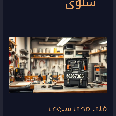
سلوى
فنى
صحى
سلوى
50267365
–
سباكة
وتصليح
فنى صحى سلوى