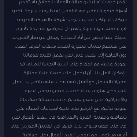
نقدم خدمات تسليك و صيانة بالوعات المطابخ باستخدام
أجهزة متطورة تضمن عودة العمل إلى طبيعته بسرعة. تجديد
شبكات السباكة القديمة تجديد شبكات السباكة القديمة
هو تخصصنا، حيث نقوم باستبدال المواسير القديمة بأخرى
حديثة، مما يحسن من أداء السباكة ويقلل من خطر التسربات.
نحن نستخدم تقنيات متطورة لتجديد شبكات الصرف الصحي
دون الحاجة إلى تكسير كبير. نحن نضمن تقديم خدماتنا
بجودة عالية، مع الحفاظ على البنية التحتية للمبنى قدر
الإمكان. اتصل بنا الآن لتحصل على خدمة فنية ممتازة.
مميزات التعامل مع أفضل فنى صحى سلوى اتصل بنا أفضل
فني صحي سلوى يقدم خدمات متميزة بفضل الخبرة
والاحترافية. نحن نفتخر بتقديم خدمات سباكة متكاملة
بجودة عالية، مع التركيز على تلبية احتياجات العملاء بكل
شفافية ومهنية. الخبرة والاحترافية في تنفيذ الأعمال نحن
في فني صحي سلوى لدينا فريق من الفنيين المدربين على
أعلى مستوى، مما يضمن تنفيذ الأعمال بكل احترافية