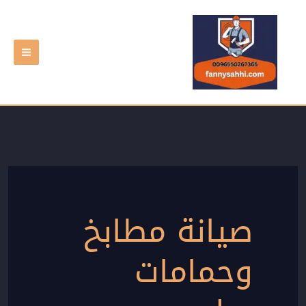
خطي
لى
لمحتوى
صيانة مطابخ
وحمامات