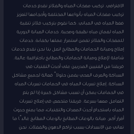
الافتراضي. تركيب مضخات المياه والفلاتر نقدم خدمات
تركيب مضخات المياه بأنواعها المختلفة وأحجامها لتعزيز
ضغط المياه في المباني. كما نقوم بتركيب فلاتر تنقية
المياه لضمان مياه نظيفة وصحية. خدمات الصيانة الدورية
للمضخات والفلاتر تضمن استمرار عملها بكفاءة. خدمات
إصلاح وصيانة الحمامات والمطابخ اتصل بنا نحن نقدم خدمات
شاملة لإصلاح وصيانة الحمامات والمطابخ باحترافية عالية.
فريقنا من الفنيين المدربين على أحدث التقنيات في
السباكة والصرف الصحي يضمن حلولاً فعالة لجميع مشاكل
السباكة. إصلاح تسربات المياه في الحمامات تسربات المياه
في الحمامات يمكن أن تسبب مشاكل كبيرة إذا لم يتم
التعامل معها بسرعة. فريقنا متخصص في إصلاح تسربات
المياه باستخدام أحدث المعدات والتقنيات، مما يمنع حدوث
أضرار أكبر. صيانة بالوعات المطابخ بالوعات المطابخ غالبًا ما
تعاني من الانسدادات بسبب تراكم الدهون والفضلات. نحن