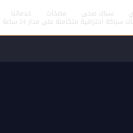
ي
سباك صحى
مضخات
خدماتنا
اكة احترافية متكاملة على مدار 24 ساعة