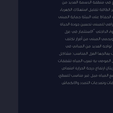
طح في منطقة الدسمة العديد من
 الطاقة تقليل استهلاك الكهرباء
في الحفاظ على البيئة حماية المبنى
تراضي للمبنى تحسين جودة الحياة
اء الداخلي “الاستثمار في عزل
 حيث يوفر ما يصل إلى 40% من تكاليف الطاقة ويحمي المبنى من أضرار تكلف
تواجه العديد من المباني في
 يعالجها العزل المناسب: مشاكل
ل الموصى به تسرب المياه تشققات
ان ارتفاع درجة الحرارة امتصاص
مع المياه ميل غير مناسب للسطح،
قات وتصدعات التمدد والانكماش