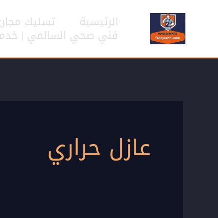
خطي
لى
الرئيسية
تسليك مجار
لمحتوى
فني صحي السالمي | خدمات سب
عازل حراري