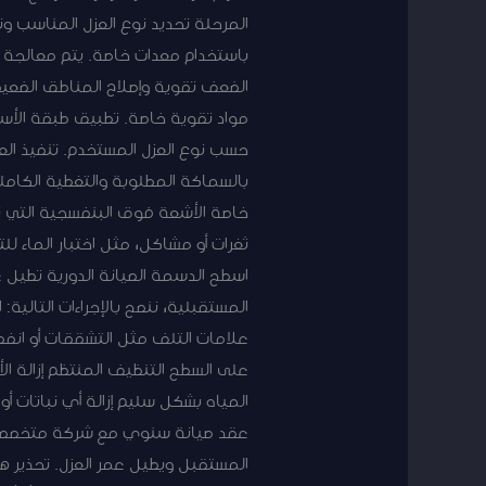
المرحلة تحديد نوع العزل المناسب وتق
باستخدام معدات خاصة. يتم معالجة
الضعف تقوية وإصلاح المناطق الضعيفة
مواد تقوية خاصة. تطبيق طبقة الأسا
حسب نوع العزل المستخدم. تنفيذ العزل
بالسماكة المطلوبة والتغطية الكامل
خاصة الأشعة فوق البنفسجية التي تؤث
ثغرات أو مشاكل، مثل اختبار الماء لل
اسطح الدسمة الصيانة الدورية تطيل
المستقبلية، ننصح بالإجراءات التال
علامات التلف مثل التشققات أو انفصا
على السطح التنظيف المنتظم إزالة 
المياه بشكل سليم إزالة أي نباتات أ
عقد صيانة سنوي مع شركة متخصصة في
المستقبل ويطيل عمر العزل. تحذير 