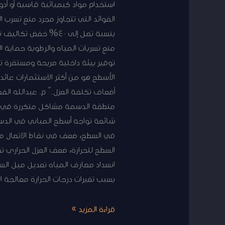
استخدام مواد كيميائية قاسية أو أد
الفوائد التي تتجاوز مجرد منع تسرب 
بنسبة تصل إلى 40% خ
منع تسربات المياه والرطوبة حماية ا
توفير بيئة داخلية مريحة ومستقرة تق
أضعاف تكلفة العزل.” م. عبدالله ا
منطقة الدسمة مشاكل متكررة في الأ
شائعة تواجه أسطح المباني في الدس
في السطح، ضعف في نقاط الاتصال معال
السطح للحرارة، ضعف العزل الحراري 
انسداد مصارف المياه تعديل ميل الس
بسبب تغيرات درجات الحرارة معالجة ا
قراءة المزيد »