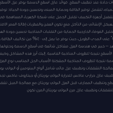
وات حادة عند تنظيف السطح. فوائد عازل اسطح الدسمة يوفر عزل الأس
المياه، لتشمل توفير الطاقة وحماية المبنى وتحسين جودة الحياة: توفير
فض تكاليف تشغيل أجهزة التكييف تقليل الحمل على شبكة الكهرباء المساهمة 
لهيكل الإنشائي من التآكل منع تكون العفن والفطريات إطالة العمر الاف
ليل الضوضاء الخارجية الحماية من التقلبات المناخية تحسين جودة الهو
الأسطح هو من أكثر الاستثمارات عائداً على المدى الطويل،
لفهد – خبير في هندسة العزل مشاكل شائعة في أسطح الدسمة وحلولها 
سطح نتيجة للظروف المناخية القاسية. إليك أبرز هذه المشاكل وكيف
مة نتيجة للظروف المناخية المشكلة الأسباب الحل المناسب نوع العز
جة التشققات وتطبيق عزل مائي شامل ألواح البيتومين أو البولي يوريث
تطبيق عازل حراري عاكس للحرارة البولي يوريثان أو جيتاروف عاكس تج
طح وتنظيف المصارف قبل العزل البولي يوريثان مع معالجة الميل تشق
لتشققات وتطبيق عازل مرن البولي يوريثان المرن تكون