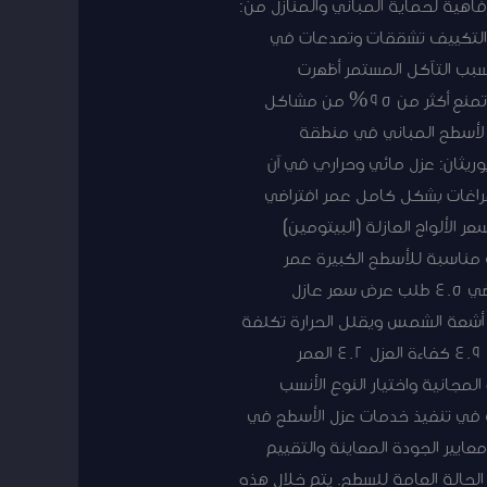
س رفاهية لحماية المباني والمنازل من:
يف التكييف تشققات وتصدعات في
بسبب التآكل المستمر أظهرت
الدراسات أن المباني المعزولة بشكل صحيح في الدسمة توفر ما يصل إلى 40% من تكاليف الطاقة سنوياً، وتمنع أكثر من 95% من مشاكل
ة لأسطح المباني في منطقة
وريثان: عزل مائي وحراري في آن
أ الشقوق والفراغات بشكل كامل عمر افتراضي
ة العزل 4.9 سهولة التطبيق 4.8 العمر الافتراضي 4.7 طلب عرض سعر الألواح العازلة (البيتومين)
ة مناسبة للأسطح الكبيرة عمر
افتراضي يصل إلى 15 سنة 4.7 تقييم الجودة كفاءة العزل المائي 4.8 كفاءة العزل الحراري 4.3 العمر الافتراضي 4.5 طلب عرض سعر عازل
أشعة الشمس ويقلل الحرارة تكلفة
اقتصادية مقارنة بالأنواع الأخرى مناسب للتطبيق فوق العوازل القديمة 4.5 تقييم الجودة سهولة التطبيق 4.9 كفاءة العزل 4.2 العمر
 المجانية واختيار النوع الأنسب
ة في تنفيذ خدمات عزل الأسطح في
يير الجودة المعاينة والتقييم
الحالة العامة للسطح. يتم خلال هذه