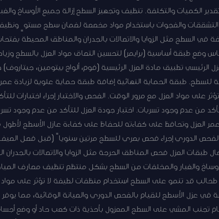
دير الكميات والتكلفة. تنظيف وتجهيز السطح إزالة جميع الأوساخ والغبا
 التشققات والفجوات باستخدام مواد مخصصة لضمان سطح مستوٍ ونظيف 
 في السطح مثل الزوايا والاتصالات بالجدران والمناطق المحيطة بفتحات
س وضع طبقة أساسية (برايمر) لتحسين التصاق مواد العزل بالسطح وزياد
 الرئيسي تطبيق مادة العزل الرئيسية (فوم، ألواح بيتومين، جيتاروف) حس
ة للسطح. طبقة الحماية النهائية إضافة طبقة حماية علوية لزيادة عمر 
ر على مواد العزل مع مرور الوقت. الفحص والاختبار إجراء اختبارات للت
تأكد من عدم وجود تسربات. اختبار جودة العزل للتأكد من عدم وجود تسربا
 عمر العزل وتحافظ على كفاءته للحفاظ على كفاءة عازل الأسطح لأطو
ية: الفحص الدوري إجراء فحص بصري للسطح مرتين سنوياً (قبل فصل الصي
ل طبقات العزل فحص المناطق الحرجة مثل الزوايا والاتصالات بالجدران ا
الأوساخ والغبار والمخلفات من السطح بشكل منتظم تنظيف مصارف الميا
و طحالب قد تنمو على السطح استخدام منظفات لطيفة لا تؤثر على مواد 
 عزل الأسطح للقيام بالفحص الدوري والصيانة الوقائية، مما يوفر ع
هام تجنب المشي على السطح المعزول بأحذية ذات كعب حاد أو وضع أجسا