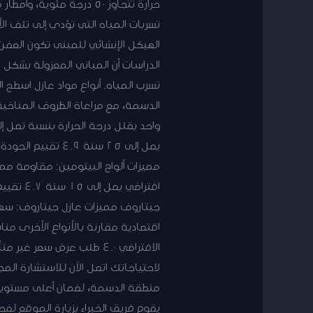
حرارة تتجاوز 50 درجة م
تسربات المياه التي تؤدي إلى تلف ا
الهيكل الإنشائي للمبنى تكون العفن 
تسرب المياه. أنواع مواد عازل اسطح
الدسمة، مع مراعاة الظروف المناخية 
مميزات ألواح البيتومين: مقاومة ممت
جيتاروف مميزات عازل جيتاروف: سه
الافتراضي 4.0 طلب عرض سع
لاحتياجاتك اتصل الآن للاستشارة ا
منطقة الدسمة، لضمان أعلى مستويات
يقوم فريق الخبراء بزيارة الموقع لف