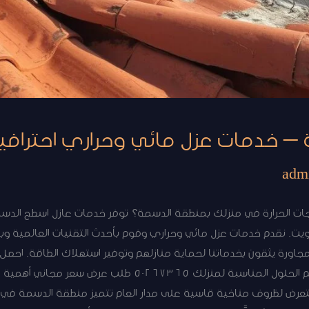
 خدمات عزل مائي وحراري احترافية بضما
adm
درجات الحرارة في منزلك بمنطقة الدسمة؟ توفر خدمات عازل اسطح الدس
لمجاورة يثقون بخدماتنا لحماية منازلهم وتوفير استهلاك الطاقة. احصل
خبراء عازل اسطح الدسمة جاهز لتقديم الحلول المناسبة لمنزلك 5
تعرض لظروف مناخية قاسية على مدار العام تتميز منطقة الدسمة في ا