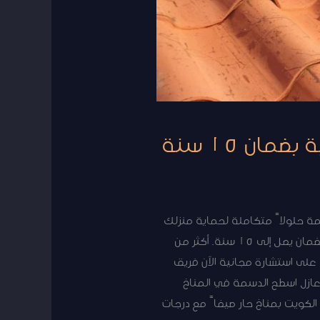
ن 15 سنة
مة حلولاً متكاملة لحماية منزلك
من العوامل الجوية القاسية في الكويت. نقدم خدمات عزل مائي وحراري وفوم بأحدث التقنيات العالمية وبضمان يصل إلى 15 سنة. أكثر من
 على استشارة مجانية الآن فريق
5026736 طلب عرض سعر مجاني أهمية عازل اسطح الدسمة في المناخ
لكويت بمناخ حار صيفاً مع درجات