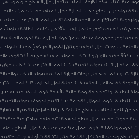
ئوية، وأمطار موسمية شتاءً. هذه الظروف القاسية تجعل عزل الأسطح ضرورة ولي
لأسقف والجدران ارتفاع درجات الحرارة داخل المبنى مما يزيد من تكال
والرطوبة التي تؤثر على الصحة العامة تقليل العمر الافتراضي للمبنى 
 الدسمة نوفر مجموعة متكاملة من مواد العزل عالية الجودة المناسب
الخاصة بالكويت: عزل البولي يوريثان (الفوم الأمريكي) مميزات البولي ي
واحد يقلل درجة الحرارة بنسبة تصل إلى 45% خفيف الوزن ولا يشكل حمولة على السطح يمل
يصل إلى 25 سنة 4.9 تقييم الجودة كفاء
ازة لتسرب المياه تحمل درجات الحرارة العالية سهولة التركيب والصيان
ولة التطبيق والتجديد مقاومة عالية للأشعة فوق البنفسجية يعكس 
ر غير متأكد من النوع المناسب لسطح منزلك؟ خبراؤنا جاهزون لتقديم الاستشارة
لمجانية خطوات عملية عازل اسطح الدسمة نتبع منهجية احترافية ودقيق
 الجودة والكفاءة: فريق عمل متخصص في تنفيذ عزل الأسطح بأعلى معا
حص السطح وتحديد المشاكل القائمة مثل التشققات أو التسربات، وتقييم 