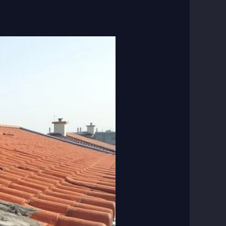
عازل
اسطح
الدسمة
–
خدمات
عزل
مائي
وحراري
احترافية
بضمان
15
سنة