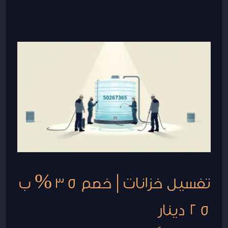
تغسيل
خزانات
|
خصم
35
%
ب
25
دينار
تغسيل خزانات | خصم 35 % ب
25 دينار