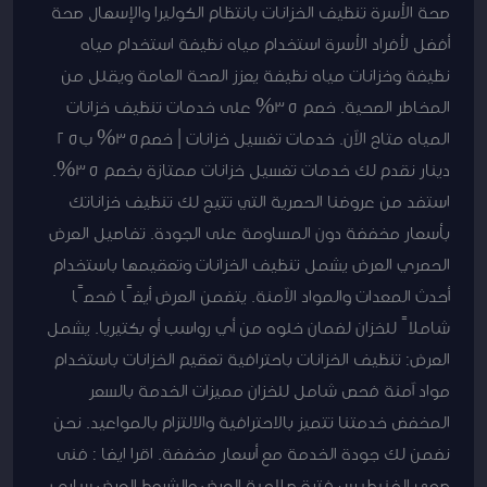
صحة الأسرة تنظيف الخزانات بانتظام الكوليرا والإسهال صحة
أفضل لأفراد الأسرة استخدام مياه نظيفة استخدام مياه
نظيفة وخزانات مياه نظيفة يعزز الصحة العامة ويقلل من
المخاطر الصحية. خصم 35% على خدمات تنظيف خزانات
المياه متاح الآن. خدمات تغسيل خزانات | خصم35% ب25
دينار نقدم لك خدمات تغسيل خزانات ممتازة بخصم 35%.
استفد من عروضنا الحصرية التي تتيح لك تنظيف خزاناتك
بأسعار مخفضة دون المساومة على الجودة. تفاصيل العرض
الحصري العرض يشمل تنظيف الخزانات وتعقيمها باستخدام
أحدث المعدات والمواد الآمنة. يتضمن العرض أيضًا فحصًا
شاملاً للخزان لضمان خلوه من أي رواسب أو بكتيريا. يشمل
العرض: تنظيف الخزانات باحترافية تعقيم الخزانات باستخدام
مواد آمنة فحص شامل للخزان مميزات الخدمة بالسعر
المخفض خدمتنا تتميز بالاحترافية والالتزام بالمواعيد. نحن
نضمن لك جودة الخدمة مع أسعار مخفضة. اقرا ايضا : فنى
صحى الفنيطيس فترة صلاحية العرض والشروط العرض ساري