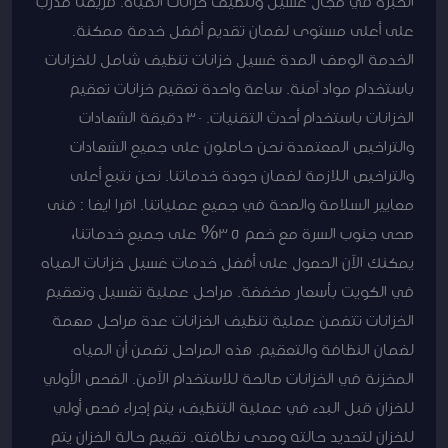
الخبرة في مجال غسيل وتنظيف خزانات المياه. فريقنا مدرب
على أعلى مستوى لضمان تقديم أفضل خدمة ممكنة.
الخدمة الوصف المدة غسيل خزانات تنظيف شامل للخزانات
باستخدام مواد آمنة. ساعة واحدة تعقيم خزانات تعقيم
الخزانات باستخدام أحدث التقنيات. 30 دقيقة الشهادات
والتراخيص المعتمدة نحن حاصلون على جميع الشهادات
والتراخيص اللازمة لضمان جودة خدماتنا. نحن نتبع أعلى
معايير السلامة والصحة في جميع عملياتنا. اقرا ايضا : فنى
صحى جنوب السرة مع خصم 35% على جميع خدماتنا،
يمكنك الآن الحصول على أفضل خدمات غسيل خزانات المياه
في الكويت بأسعار مخفضة. مراحل عملية تغسيل وتعقيم
الخزانات تتضمن عملية تنظيف الخزانات عدة مراحل مهمة
لضمان النظافة والتعقيم. هذه المراحل تضمن أن المياه
المخزنة في الخزانات صالحة للاستخدام الآمن. الفحص الأولي
للخزان قبل البدء في عملية التنظيف، يتم إجراء فحص أولي
للخزان لتحديد حالته ومدى نظافته. تقييم حالة الخزان يتم