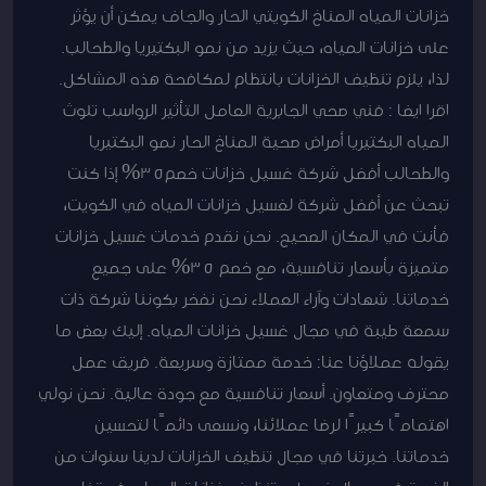
خزانات المياه المناخ الكويتي الحار والجاف يمكن أن يؤثر
على خزانات المياه، حيث يزيد من نمو البكتيريا والطحالب.
لذا، يلزم تنظيف الخزانات بانتظام لمكافحة هذه المشاكل.
اقرا ايضا : فني صحي الجابرية العامل التأثير الرواسب تلوث
المياه البكتيريا أمراض صحية المناخ الحار نمو البكتيريا
والطحالب أفضل شركة غسيل خزانات خصم35% إذا كنت
تبحث عن أفضل شركة لغسيل خزانات المياه في الكويت،
فأنت في المكان الصحيح. نحن نقدم خدمات غسيل خزانات
متميزة بأسعار تنافسية، مع خصم 35% على جميع
خدماتنا. شهادات وآراء العملاء نحن نفخر بكوننا شركة ذات
سمعة طيبة في مجال غسيل خزانات المياه. إليك بعض ما
يقوله عملاؤنا عنا: خدمة ممتازة وسريعة. فريق عمل
محترف ومتعاون. أسعار تنافسية مع جودة عالية. نحن نولي
اهتمامًا كبيرًا لرضا عملائنا، ونسعى دائمًا لتحسين
خدماتنا. خبرتنا في مجال تنظيف الخزانات لدينا سنوات من