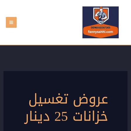
خطي
لى
لمحتوى
عروض تغسيل
خزانات 25 دينار