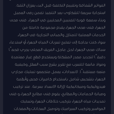
الفواتير الشفافة وتقييم التكلفة قبل البدء يعززان الثقة.
استجابة سريعة للشكاوى بعد التنفيذ تضمن رضى العميل
وبناء سمعة قوية للفنيين المحليين في الجهراء. فنى صحى
الجهراء فنى صحى الجهراء يقدم مجموعة كاملة من
الخدمات العملية للمنازل والمباني التجارية في الجهراء.
سواء كنت بحاجة إلى تصليح تسربات المياه الجهراء أو استدعاء
سباك صحي الجهراء لحل عاجل، الفريق المحلي يجري فحصًا
دقيقًا لتحديد مصدر المشكلة ويستخدم قطع غيار معتمدة
ومواد مانعة للتسرب مع تقرير يشرح سبب العطل وكيفية
منعه مستقبلًا. لانسدادات، يعمل متخصصو تسليك مجاري
الجهراء بتشخيص شامل باستخدام كاميرات فحص وأنظمة
هيدروليكية وميكانيكية لإزالة الانسداد بسرعة. عند تركيب
وصيانة الحمامات والمطابخ، يقوم فنى مطابخ الجهراء و فنى
تمديدات مياه الجهراء بتركيب خلاطات الجهراء وتسليك
المواسير وتركيب السيراميك وتوصيل السخانات والمضخات