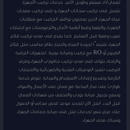
لضمان أداء مستقر وطويل الأمد. خدمات تركيب الأجهزة
تشمل فنى تركيب سخانات الجهراء و فني تركيب مضخات
مياه الجهراء الذين يضمنون توافق التركيب مع متطلبات
الكهرباء والضغط وضبط أنظمة الأمان والثرموستات مع اختبارات
تسرب وضغط قبل التسليم. كما يقدم فنى صحي تركيب فلاتر
الجهراء تقييمًا لجودة المياه واختيار نظام مناسب مثل فلاتر
الكربون أو RO مع تركيب وصيانة دورية. لتجهيزات الترفيه
والراحة، يتولى فني صحي تركيب جاكوزي الجهراء وفرق
التركيب تنفيذ التوصيلات الصحية والكهربائية والاختبارات
اللازمة وتقديم إرشادات الاستخدام والصيانة. تتوفر خدمة
طوارئ على مدار الساعة مع ضمان على الأعمال والمواد،
وينصح بجدول صيانة دوري والتحقق من شهادات الضمان
قبل البدء. اتصل الآن لتحديد موعد فحص مجاني أو الحصول
على عرض سعر لخدمات مثل فنى صيانة حمامات الجهراء
وسباك صحي الجهراء.