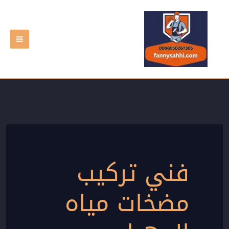
خطي
لى
لمحتوى
فني تركيب
مضخات مياه