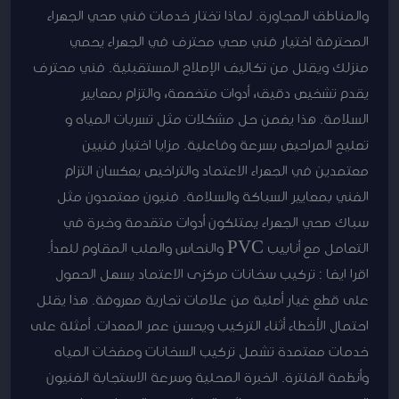
والمناطق المجاورة. لماذا تختار خدمات فني صحي الجهراء
المحترفة اختيار فني صحي محترف في الجهراء يحمي
منزلك ويقلل من تكاليف الإصلاح المستقبلية. فني محترف
يقدم تشخيص دقيق، أدوات متخصصة، والتزام بمعايير
السلامة. هذا يضمن حل مشكلات مثل تسربات المياه و
تصليح المراحيض بسرعة وفاعلية. مزايا اختيار فنيين
معتمدين في الجهراء الاعتماد والتراخيص يعكسان التزام
الفني بمعايير السباكة والسلامة. فنيون معتمدون مثل
سباك صحي الجهراء يمتلكون أدوات متقدمة وخبرة في
التعامل مع أنابيب PVC والنحاس والصلب المقاوم للصدأ.
اقرا ايضا : تركيب سخانات مركزى الاعتماد يسهل الحصول
على قطع غيار أصلية من علامات تجارية معروفة. هذا يقلل
احتمال الأخطاء أثناء التركيب ويحسن عمر المعدات. أمثلة على
خدمات معتمدة تشمل تركيب السخانات ومضخات المياه
وأنظمة الفلترة. الخبرة المحلية وسرعة الاستجابة الفنيون