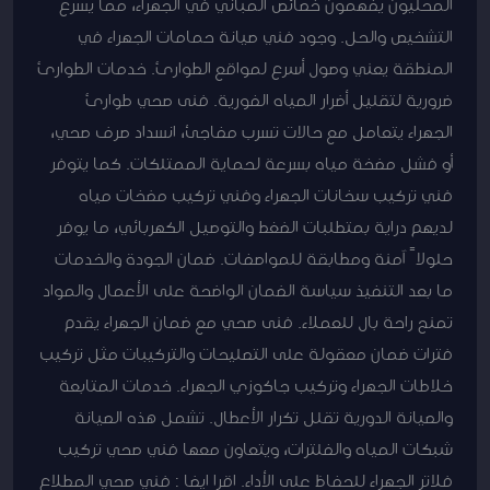
المحليون يفهمون خصائص المباني في الجهراء، مما يسرع
التشخيص والحل. وجود فني صيانة حمامات الجهراء في
المنطقة يعني وصول أسرع لمواقع الطوارئ. خدمات الطوارئ
ضرورية لتقليل أضرار المياه الفورية. فنى صحي طوارئ
الجهراء يتعامل مع حالات تسرب مفاجئ، انسداد صرف صحي،
أو فشل مضخة مياه بسرعة لحماية الممتلكات. كما يتوفر
فني تركيب سخانات الجهراء وفني تركيب مضخات مياه
لديهم دراية بمتطلبات الضغط والتوصيل الكهربائي، ما يوفر
حلولاً آمنة ومطابقة للمواصفات. ضمان الجودة والخدمات
ما بعد التنفيذ سياسة الضمان الواضحة على الأعمال والمواد
تمنح راحة بال للعملاء. فنى صحي مع ضمان الجهراء يقدم
فترات ضمان معقولة على التصليحات والتركيبات مثل تركيب
خلاطات الجهراء وتركيب جاكوزي الجهراء. خدمات المتابعة
والصيانة الدورية تقلل تكرار الأعطال. تشمل هذه الصيانة
شبكات المياه والفلترات، ويتعاون معها فني صحي تركيب
فلاتر الجهراء للحفاظ على الأداء. اقرا ايضا : فني صحي المطلاع