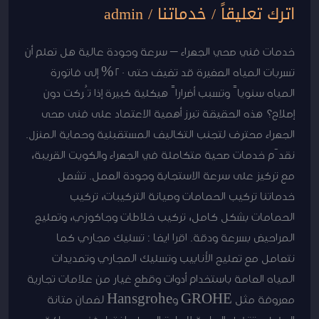
اترك تعليقاً
/
خدماتنا
/
admin
خدمات فني صحي الجهراء – سرعة وجودة عالية هل تعلم أن
تسربات المياه الصغيرة قد تضيف حتى 20% إلى فاتورة
المياه سنوياً وتسبب أضراراً هيكلية كبيرة إذا تُركت دون
إصلاح؟ هذه الحقيقة تبرز أهمية الاعتماد على فنى صحى
الجهراء محترف لتجنب التكاليف المستقبلية وحماية المنزل.
نقدّم خدمات صحية متكاملة في الجهراء والكويت القريبة،
مع تركيز على سرعة الاستجابة وجودة العمل. تشمل
خدماتنا تركيب الحمامات وصيانة التركيبات، تركيب
الحمامات بشكل كامل، تركيب خلاطات وجاكوزي، وتصليح
المراحيض بسرعة ودقة. اقرا ايضا : تسليك مجاري كما
نتعامل مع تصليح الأنابيب وتسليك المجاري وتمديدات
المياه العامة باستخدام أدوات وقطع غيار من علامات تجارية
معروفة مثل GROHE وHansgrohe لضمان متانة