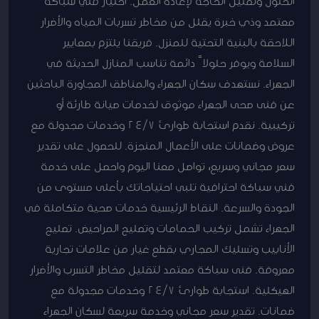
الحلول وتقليل الحاجة لإعادة العمل. اختيار فني سباكة
معتمد وذي خبرة يقلل من مخاطر تسربات المياه والأضرار
اللاحقة بالبنية التحتية للمنزل. فريقنا يلتزم بمعايير
السلامة ويوفر حلولاً دائمة تناسب المنازل الحديثة في
الجهراء. نستهدف سكان الجهراء والمناطق المجاورة الباحثين
عن فنى صحى الجهراء موثوق لخدمات صيانة طارئة أو
تركيبية. نقدم استجابة طوارئ 24/7 وخدمات مجدولة مع
عروض وضمانات على الأعمال المنجزة. للحصول على تقدير
سعر مجاني وسريع، تواصل معنا اليوم واحصل على خدمة
فني سباكة احترافية تلبي احتياجاتك بأعلى مستوى من
الجودة والسرعة. النقاط الرئيسية خدمات صحية متكاملة في
الجهراء تشمل تركيب الحمامات وتصليح المراحيض. تصليح
الأنابيب وتسليك المجاري بقطع غيار من علامات تجارية
معروفة. فنى سباكة معتمد لتقليل مخاطر التسرب والأضرار
الهيكلية. استجابة طوارئ 24/7 وخدمات مجدولة مع
ضمانات. تقدير سعر مجاني وخدمة سريعة لسكان الجهراء