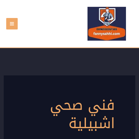
خطي
لى
لمحتوى
فني صحي
اشبيلية