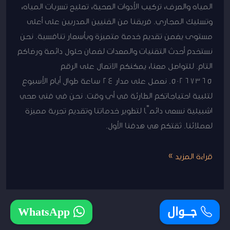
المياه والصرف، تركيب الأدوات الصحية، تصليح تسربات المياه،
وتسليك المجاري. فريقنا من الفنيين المدربين على أعلى
مستوى يضمن تقديم خدمة متميزة وبأسعار تنافسية. نحن
نستخدم أحدث التقنيات والمعدات لضمان حلول دائمة ورضاكم
التام. للتواصل معنا، يمكنكم الاتصال على الرقم
50267365. نعمل على مدار 24 ساعة طوال أيام الأسبوع
لتلبية احتياجاتكم الطارئة في أي وقت. نحن في فني صحي
اشبيلية نسعى دائمًا لتطوير خدماتنا وتقديم تجربة مميزة
لعملائنا. ثقتكم هي هدفنا الأول.
قراءة المزيد »
جـــوال
WhatsApp