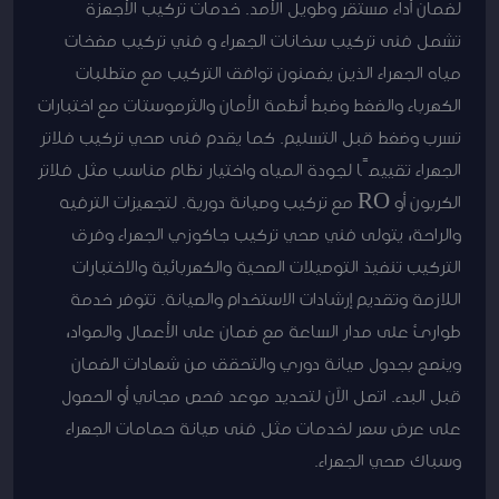
لضمان أداء مستقر وطويل الأمد. خدمات تركيب الأجهزة
تشمل فنى تركيب سخانات الجهراء و فني تركيب مضخات
مياه الجهراء الذين يضمنون توافق التركيب مع متطلبات
الكهرباء والضغط وضبط أنظمة الأمان والثرموستات مع اختبارات
تسرب وضغط قبل التسليم. كما يقدم فنى صحي تركيب فلاتر
الجهراء تقييمًا لجودة المياه واختيار نظام مناسب مثل فلاتر
الكربون أو RO مع تركيب وصيانة دورية. لتجهيزات الترفيه
والراحة، يتولى فني صحي تركيب جاكوزي الجهراء وفرق
التركيب تنفيذ التوصيلات الصحية والكهربائية والاختبارات
اللازمة وتقديم إرشادات الاستخدام والصيانة. تتوفر خدمة
طوارئ على مدار الساعة مع ضمان على الأعمال والمواد،
وينصح بجدول صيانة دوري والتحقق من شهادات الضمان
قبل البدء. اتصل الآن لتحديد موعد فحص مجاني أو الحصول
على عرض سعر لخدمات مثل فنى صيانة حمامات الجهراء
وسباك صحي الجهراء.