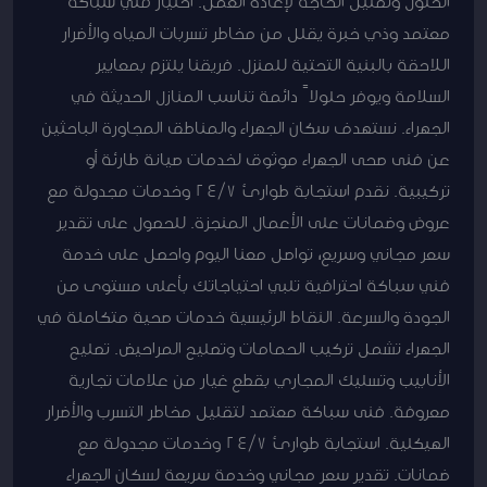
الحلول وتقليل الحاجة لإعادة العمل. اختيار فني سباكة
معتمد وذي خبرة يقلل من مخاطر تسربات المياه والأضرار
اللاحقة بالبنية التحتية للمنزل. فريقنا يلتزم بمعايير
السلامة ويوفر حلولاً دائمة تناسب المنازل الحديثة في
الجهراء. نستهدف سكان الجهراء والمناطق المجاورة الباحثين
عن فنى صحى الجهراء موثوق لخدمات صيانة طارئة أو
تركيبية. نقدم استجابة طوارئ 24/7 وخدمات مجدولة مع
عروض وضمانات على الأعمال المنجزة. للحصول على تقدير
سعر مجاني وسريع، تواصل معنا اليوم واحصل على خدمة
فني سباكة احترافية تلبي احتياجاتك بأعلى مستوى من
الجودة والسرعة. النقاط الرئيسية خدمات صحية متكاملة في
الجهراء تشمل تركيب الحمامات وتصليح المراحيض. تصليح
الأنابيب وتسليك المجاري بقطع غيار من علامات تجارية
معروفة. فنى سباكة معتمد لتقليل مخاطر التسرب والأضرار
الهيكلية. استجابة طوارئ 24/7 وخدمات مجدولة مع
ضمانات. تقدير سعر مجاني وخدمة سريعة لسكان الجهراء