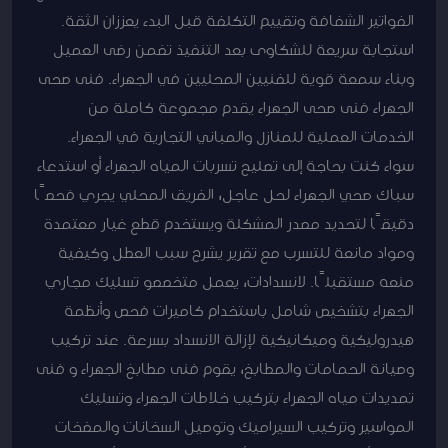
الفواتير الشفافة وتقييم التكلفة قبل البدء يعززان الثقة.
استجابة سريعة للشكاوى بعد التنفيذ تضمن رضى العميل
وبناء سمعة قوية للفنيين المحليين في الجهراء. فنى صحى
الجهراء فنى صحى الجهراء يقدم مجموعة كاملة من
الخدمات العملية للمنازل والمباني التجارية في الجهراء.
سواء كنت بحاجة إلى تصليح تسربات المياه الجهراء أو استدعاء
سباك صحي الجهراء لحل عاجل، الفريق المحلي يجري فحصًا
دقيقًا لتحديد مصدر المشكلة ويستخدم قطع غيار معتمدة
ومواد مانعة للتسرب مع تقرير يشرح سبب العطل وكيفية
منعه مستقبلًا. لانسدادات، يعمل متخصصو تسليك مجاري
الجهراء بتشخيص شامل باستخدام كاميرات فحص وأنظمة
هيدروليكية وميكانيكية لإزالة الانسداد بسرعة. عند تركيب
وصيانة الحمامات والمطابخ، يقوم فنى مطابخ الجهراء و فنى
تمديدات مياه الجهراء بتركيب خلاطات الجهراء وتسليك
المواسير وتركيب السيراميك وتوصيل السخانات والمضخات