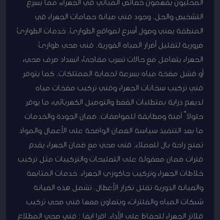
المحليون يفهمون خصائص المباني في الجهراء، مما يسرع
التشخيص والحل. وجود فني صيانة حمامات الجهراء في
المنطقة يعني وصول أسرع لمواقع الطوارئ. خدمات الطوارئ
ضرورية لتقليل أضرار المياه الفورية. فنى صحي طوارئ
الجهراء يتعامل مع حالات تسرب مفاجئ، انسداد صرف صحي،
أو فشل مضخة مياه بسرعة لحماية الممتلكات. كما يتوفر
فني تركيب سخانات الجهراء وفني تركيب مضخات مياه
لديهم دراية بمتطلبات الضغط والتوصيل الكهربائي، ما يوفر
حلولاً آمنة ومطابقة للمواصفات. ضمان الجودة والخدمات
ما بعد التنفيذ سياسة الضمان الواضحة على الأعمال والمواد
تمنح راحة بال للعملاء. فنى صحي مع ضمان الجهراء يقدم
فترات ضمان معقولة على التصليحات والتركيبات مثل تركيب
خلاطات الجهراء وتركيب جاكوزي الجهراء. خدمات المتابعة
والصيانة الدورية تقلل تكرار الأعطال. تشمل هذه الصيانة
شبكات المياه والفلترات، ويتعاون معها فني صحي تركيب
فلاتر الجهراء للحفاظ على الأداء. اقرا ايضا : فني صحي المطلاع