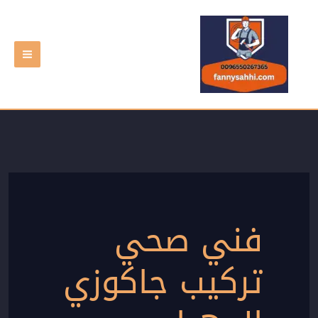
خطي
لى
لمحتوى
فني صحي
تركيب جاكوزي