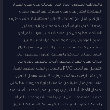
والمناطق المجاورة. لماذا تختار خدمات فني صحي الجهراء
المحترفة اختيار فني صحي محترف في الجهراء يحمي
منزلك ويقلل من تكاليف الإصلاح المستقبلية. فني محترف
يقدم تشخيص دقيق، أدوات متخصصة، والتزام بمعايير
السلامة. هذا يضمن حل مشكلات مثل تسربات المياه و
تصليح المراحيض بسرعة وفاعلية. مزايا اختيار فنيين
معتمدين في الجهراء الاعتماد والتراخيص يعكسان التزام
الفني بمعايير السباكة والسلامة. فنيون معتمدون مثل
سباك صحي الجهراء يمتلكون أدوات متقدمة وخبرة في
التعامل مع أنابيب PVC والنحاس والصلب المقاوم للصدأ.
اقرا ايضا : تركيب سخانات مركزى الاعتماد يسهل الحصول
على قطع غيار أصلية من علامات تجارية معروفة. هذا يقلل
احتمال الأخطاء أثناء التركيب ويحسن عمر المعدات. أمثلة على
خدمات معتمدة تشمل تركيب السخانات ومضخات المياه
وأنظمة الفلترة. الخبرة المحلية وسرعة الاستجابة الفنيون