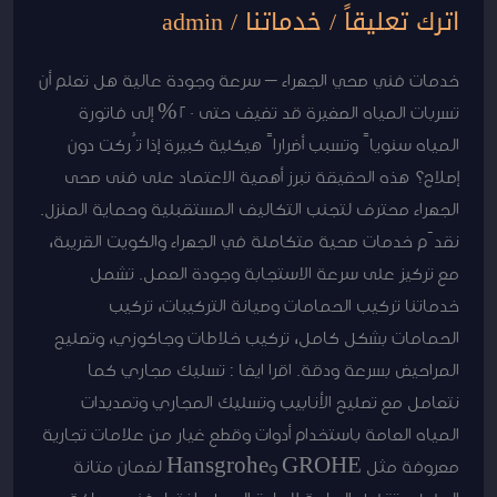
اترك تعليقاً
/
خدماتنا
/
admin
خدمات فني صحي الجهراء – سرعة وجودة عالية هل تعلم أن
تسربات المياه الصغيرة قد تضيف حتى 20% إلى فاتورة
المياه سنوياً وتسبب أضراراً هيكلية كبيرة إذا تُركت دون
إصلاح؟ هذه الحقيقة تبرز أهمية الاعتماد على فنى صحى
الجهراء محترف لتجنب التكاليف المستقبلية وحماية المنزل.
نقدّم خدمات صحية متكاملة في الجهراء والكويت القريبة،
مع تركيز على سرعة الاستجابة وجودة العمل. تشمل
خدماتنا تركيب الحمامات وصيانة التركيبات، تركيب
الحمامات بشكل كامل، تركيب خلاطات وجاكوزي، وتصليح
المراحيض بسرعة ودقة. اقرا ايضا : تسليك مجاري كما
نتعامل مع تصليح الأنابيب وتسليك المجاري وتمديدات
المياه العامة باستخدام أدوات وقطع غيار من علامات تجارية
معروفة مثل GROHE وHansgrohe لضمان متانة