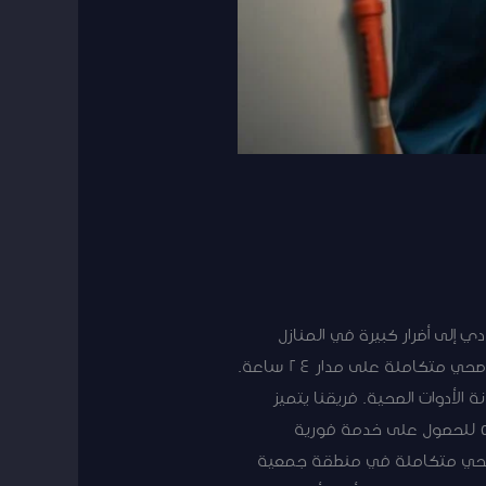
ف الصحي يمكن أن تؤدي إلى أضرار كبيرة في المنازل
والممتلكات إذا لم يتم التعامل معها بشكل صحيح؟ في جمعية غرب عبدالله مبارك، نوفر لكم خدمات فني صحي متكاملة على مدار 24 ساعة.
لأدوات الصحية. فريقنا يتميز
بالخبرة الطويلة في هذا المجال، مما يضمن جودة العمل وسرعة الإنجاز. اتصل بنا الآن على الرقم 50267365 للحصول على خدمة فورية
ي صحي متكاملة في منطقة جمعية