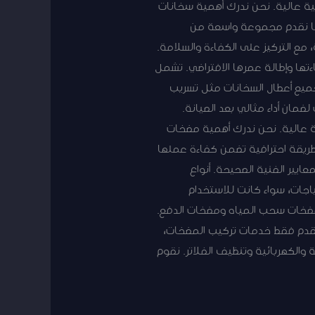
ية عالية. نحن ندرك أهمية سخانات
اتها نقدم مجموعة واسعة من
 مع التركيز على الكفاءة والسلامة.
تها وإطالة عمرها الافتراضي. تشمل
جميع أعطال السخانات مثل تسريب
لضمان أداء مثالي بعد الصيانة.
ة عالية. نحن ندرك أهمية مضخات
يقة احترافية تضمن كفاءة عملها
يير الفنية الصحيحة. أنواع
جات، سواء كانت للاستخدام
ا مضخات سحب المياه ومضخات الدفع.
نقدم فقط خدمات تركيب المضخات،
 والكهربائية وتنظيف الفلاتر. نقوم