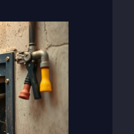
فنى
صحى
جميعة
غرب
عبدالله
مبارك
|
50267365