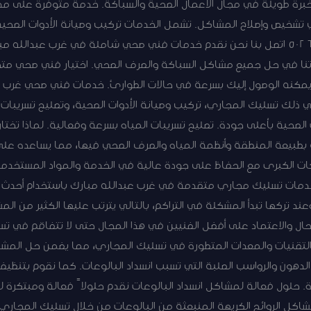
ي تشخيص وإصلاح المشاكل. تشمل الخدمات تركيب وصيانة الأدوات الصح
جميعة غرب عبدالله مبارك |50267365 اتصل بنا نحن نقدم خدمات فني صحي شاملة في غرب ع
تنا في حل جميع مشاكل السباكة والصرف الصحي. اختيار فني صحي م
مكنه الوصول إليك بسرعة في حالات الطوارئ. خدمات فني صحي غرب عب
لك تسليك المجاري، تركيب وصيانة الأدوات الصحية، وتصليح تسريبات ا
ات الصحية بأعلى جودة. تصليح تسريبات المياه بسرعة وفعالية. لماذا
بطبيعة المنطقة وأنظمة المياه والصرف الصحي فيها، مما يساعده عل
ركات الكبرى مع الحفاظ على جودة عالية في الخدمة والمواد المستخ
 خدمات تسليك مجاري متقدمة في غرب عبدالله مبارك باستخدام أحدث ا
 تركها تبدأ المشكلة في التراكم، بالتالي يترتب عليها الكثير من ال
الحال والاعتماد على أفضل الفنيين في هذا المجال حتى لا تتفاقم في 
لتقنيات والمعدات المتطورة في تسليك المجاري، مما يضمن حل المش
الدهون والرواسب الصلبة التي تسبب انسداد البالوعات. كما نقوم بت
ة. حلول فعالة لمشاكل انسداد البالوعات نقدم حلولاً فعالة ومبتكرة ل
شاكل الروائح الكريهة المنبعثة من البالوعات من خلال تسليك المجار