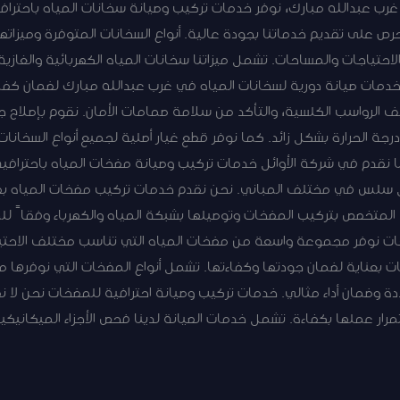
 غرب عبدالله مبارك، نوفر خدمات تركيب وصيانة سخانات المياه باحتراف
 نحرص على تقديم خدماتنا بجودة عالية. أنواع السخانات المتوفرة وميز
حتياجات والمساحات. تشمل ميزاتنا سخانات المياه الكهربائية والغازية،
دمات صيانة دورية لسخانات المياه في غرب عبدالله مبارك لضمان كفاء
ظيف الرواسب الكلسية، والتأكد من سلامة صمامات الأمان. نقوم بإصلاح 
درجة الحرارة بشكل زائد. كما نوفر قطع غيار أصلية لجميع أنواع السخانات 
ا نقدم في شركة الأوائل خدمات تركيب وصيانة مضخات المياه باحترافي
 سلس في مختلف المباني. نحن نقدم خدمات تركيب مضخات المياه بطر
المتخصص بتركيب المضخات وتوصيلها بشبكة المياه والكهرباء وفقاً للمعا
ات نوفر مجموعة واسعة من مضخات المياه التي تناسب مختلف الاحتيا
ضخات بعناية لضمان جودتها وكفاءتها. تشمل أنواع المضخات التي نوفره
ة وضمان أداء مثالي. خدمات تركيب وصيانة احترافية للمضخات نحن لا 
مرار عملها بكفاءة. تشمل خدمات الصيانة لدينا فحص الأجزاء الميكانيكية