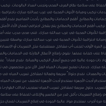
الحفاظ على سلامة نظام الصرف الصحي وتجنب انسداد البالوعات. تركيب 
خدمات تركيب وصيانة الأدوات الصحية في غرب عبدالله مبارك باحترافي
لحمامات والمطابخ. أطقم الحمامات والمطابخ بأحدث التصاميم نقدم أطق
. تركيب أطقم الحمامات والمطابخ يتم بشكل احترافي لضمان الأداء الأمثل
افية للأدوات الصحية في غرب عبدالله مبارك. فني صحي مدرب على أ
 وصيانة احترافية للأدوات الصحية في غرب عبدالله مبارك بواسطة فني
المرة الأولى لتجنب أي مشاكل مستقبلية مثل التسريبات أو الانسدادات
فاظ على كفاءة عملها. نقوم بإصلاح الأعطال الطارئة في الحمامات والم
واد ذات جودة عالية في جميع أعمال التركيب والصيانة. نقدم ضماناً عل
ه مبارك. خدمات تصليح تسريبات المياه اتصل الآن نحن متخصصون في ت
يات والمعدات. نقدم حلولاً سريعة وفعالة لمشاكل تسريب المياه في 
تخدام أحدث الأجهزة نستخدم أحدث الأجهزة للكشف عن تسربات المياه دون
سريب. حلول سريعة لمشاكل تسريب المياه نستجيب لحالات الطوارئ خ
قوم بإصلاح التسريبات بأقل قدر من التكسير والإتلاف للحفاظ على سلامة
ة مرة أخرى. نستخدم مواد عالية الجودة في إصلاح التسريبات لضمان ح