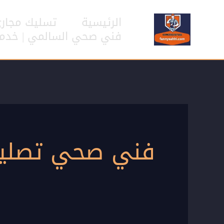
خطي
لى
الرئيسية
تسليك مجار
لمحتوى
فني صحي السالمي | خدمات سب
فني صحي تصليح 