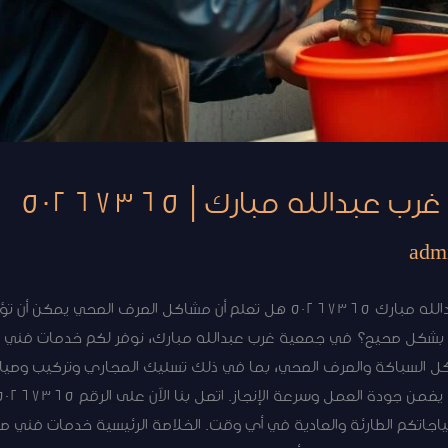
دالله مبارك | 50267365
adm
اتصل الآن فنى صحى جميعة غرب عبدالله مبارك 50267365 هل تعلم أن مشاكل الصر
 السباكة والصرف الصحي، بما في ذلك تسليك المجاري وتركيب وصيانة ا
ياجاتكم الطارئة والعادية في أي وقت. الخلاصة الرئيسية خدمات فن