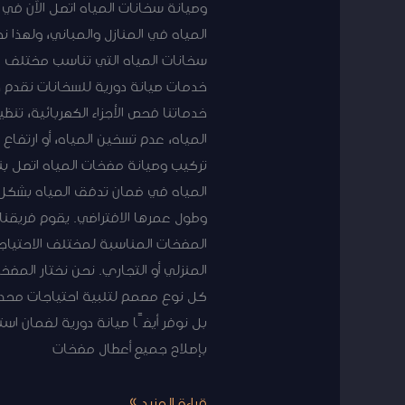
وصيانة سخانات المياه اتصل الآن في
المياه في المنازل والمباني، ولهذا
سخانات المياه التي تناسب مختلف الا
خدمات صيانة دورية للسخانات نقدم خ
خدماتنا فحص الأجزاء الكهربائية، تن
المياه، عدم تسخين المياه، أو ارتفاع 
تركيب وصيانة مضخات المياه اتصل بن
المياه في ضمان تدفق المياه بشكل
وطول عمرها الافتراضي. يقوم فريقنا 
المضخات المناسبة لمختلف الاحتياج
المنزلي أو التجاري. نحن نختار الم
كل نوع مصمم لتلبية احتياجات محدد
بل نوفر أيضًا صيانة دورية لضمان است
بإصلاح جميع أعطال مضخات
قراءة المزيد »