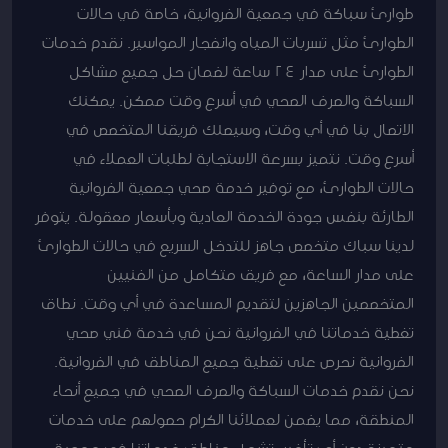
طوارئ سباكة في جمعية الفروانية، خاصة في حالات
الطوارئ مثل تسربات المياه وانفجار المواسير. نقدم خدمات
الطوارئ على مدار 24 ساعة لضمان حل جميع مشاكل
السباكة والصرف الصحي في أسرع وقت ممكن. يمكنك
الاتصال بنا في أي وقت، وسيصلك فريقنا المتخصص في
أسرع وقت. نتميز بسرعة الاستجابة لطلبات العملاء في
حالات الطوارئ، مع توفير خدمة صحي جمعية الفروانية
الطارئة بنفس جودة الخدمة العادية وبأسعار معقولة. يتوفر
لدينا سباك متخصص جاهز للتدخل السريع في حالات الطوارئ
على مدار الساعة، مع فريق متكامل من الفنيين
المتخصصين الجاهزين لتقديم المساعدة في أي وقت. نطاق
تغطية خدماتنا في الفروانية نحن في خدمة فني صحي
الفروانية نحرص على تغطية جميع المناطق في الفروانية.
نحن نقدم خدمات السباكة والصرف الصحي في جميع أنحاء
المنطقة، مما يضمن لعملائنا الكرام حصولهم على خدمات
متميزة دون أي تأخير. تشمل مناطق خدماتنا في جمعية