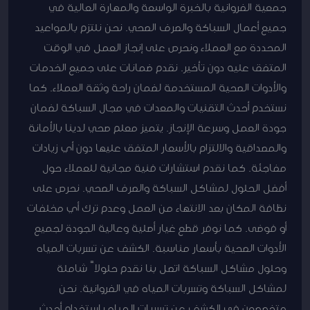
جمعية الفروانية بالخبرة الواسعة والمهارة العالية في
جميع أعمال السباكة والصرف الصحي. نحن نلتزم بالمواعيد
المحددة مع العملاء ونحرص على إنجاز العمل في الوقت
المتفق عليه دون تأخير. نقدم ضمانات على جميع الخدمات
والأدوات الصحية المستخدمة لضمان راحة وثقة العملاء. كما
نستخدم أحدث التقنيات والمعدات في مجال السباكة لضمان
جودة العمل وسرعة الإنجاز. يتميز معلم صحي لدينا بالأمانة
والمصداقية والالتزام بالأسعار المتفق عليها دون أي زيادات
مفاجئة. كما نقدم استشارات فنية مجانية للعملاء حول
أفضل الحلول لمشاكل السباكة والصرف الصحي. نحرص على
نظافة المكان بعد الانتهاء من العمل وعدم ترك أي مخلفات
أو فوضى. كما نوفر قطع غيار أصلية وعالية الجودة لجميع
الأدوات الصحية بأسعار مناسبة. الكشف عن تسربات المياه
وحلول مشاكل السباكة اتصل بنا نقدم حلولاً شاملة
لمشاكل السباكة وتسربات المياه في الفروانية. نحن
متخصصون في الكشف عن تسربات المياه باستخدام أحدث