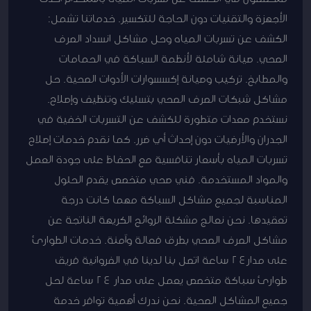
الأجهزة والتقنيات دون الحاجة للتكسير. خدماتنا تشمل:
الكشف عن تسربات المياه وحل مشاكل انسداد الصرف
الصحي. صيانة شاملة لأنظمة السباكة في الحمامات
والمطابخ. تركيب وصيانة إكسسوارات الأدوات الصحية. حل
مشاكل شبكات الصرف الصحي بتسليك وتنظيف وإصلاح.
نستخدم معدات متطورة للكشف عن التسربات الخفية في
الجدران والأرضيات دون إحداث أي ضرر. كما نقدم خدمات إصلاح
تسربات المياه بأسعار تنافسية مع الحفاظ على جودة العمل
والمواد المستخدمة. فني صحي متخصص يقدم الحلول
المناسبة لجميع مشاكل السباكة مهما كانت درجة
تعقيدها. نحن نعالج مشكلة الروائح الكريهة الناتجة عن
مشاكل الصرف الصحي بطرق فعالة وآمنة. خدمات الطوارئ
على مدار24 ساعة اتصل بنا لدينا في الفروانية فريق
طوارئ سباكة متخصص يعمل على مدار 24 ساعة لحل
جميع المشاكل الصحية. نحن ندرك أهمية توافر خدمة