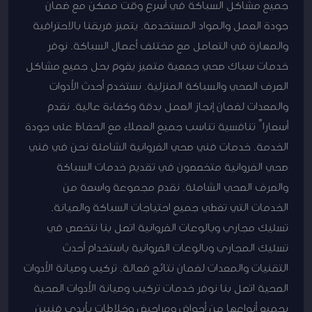
جميع مشاكل السباكة في أسرع وقت ممكن مع ضمان
جودة العمل والمواد المستخدمة. يتميز فريقنا بالاحترافية
والمهارة في التعامل مع مختلف أعمال السباكة. نوفر
خدمات سباك صحي جمعية متميز يقوم بحل جميع مشاكل
الصرف الصحي والسباكة المنزلية. نستخدم أحدث الأدوات
والمعدات لضمان إنجاز العمل بدقة وكفاءة عالية. نقدم
أسعاراً تنافسية تناسب جميع العملاء مع الحفاظ على جودة
الخدمة. خدمات فني صحي الفروانية الشاملة نحن في فني
صحي الفروانية متخصصون في تقديم خدمات السباكة
والصرف الصحي الشاملة. نقدم مجموعة واسعة من
الخدمات التي تغطي جميع احتياجات السباكة والصيانة.
تسليك مجاري وبالوعات الفروانية اتصل بنا نتخصص في
تسليك المجاري وبالوعات الفروانية باستخدام أحدث
التقنيات والمعدات لضمان نتائج فعالة. تركيب وصيانة الأدوات
الصحية اتصل بنا نوفر خدمات تركيب وصيانة الأدوات الصحية
بجميع أنواعها من أحواض ومراحيض وخلاطات بأيدي فنيين