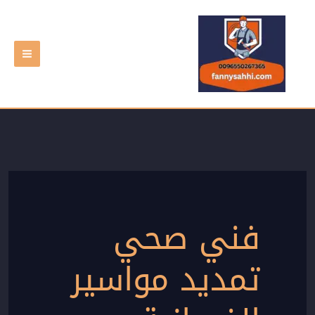
خطي
لى
لمحتوى
فني صحي
تمديد مواسير