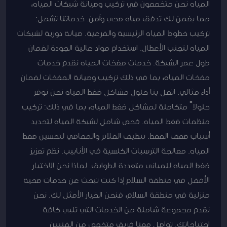
المياه نحن متخصصون في تركيب وصيانة شبكات المياه،
مما يضمن لك تدفق مياه صحي وآمن. خدماتنا تشمل:
تركيب خطوط المياه الرئيسية والفرعية. صيانة دورية لشبكات
المياه لتجنب الأعطال. استخدام مواد عالية الجودة لضمان
طول عمر الشبكة. خدمات مضخات المياه نقدم خدمات
مضخات المياه، بما في ذلك تركيب وصيانة المضخات لضمان
أداء مثالي. اتصل بنا حلول مشاكل ضغط المياه نحن نوفر
حلولاً متكاملة لمشاكل ضغط المياه، بما في ذلك: تركيب
منظمات ضغط المياه. فحص شامل لشبكة المياه لتحديد
أسباب ضعف الضغط. تنظيف الفلاتر والمصافي لتحسين ضغط
المياه. معالجة الترسبات الكلسية في الأنابيب. نظم تعزيز
ضغط المياه للمباني متعددة الطوابق. لماذا نحن الاختيار
الأفضل في منطقة السلام إذا كنت تبحث عن خدمات صحية
منزلية في منطقة السلام، فنحن الخيار الأمثل لك. نحن
نقدم مجموعة شاملة من الخدمات التي تلبي كافة
احتياجاتك. تواصل معنا فريق متخصص من الفنيين