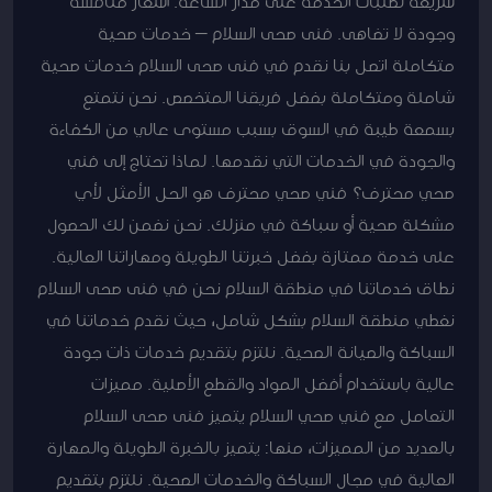
سريعة لطلبات الخدمة على مدار الساعة. أسعار منافسة
وجودة لا تضاهى. فنى صحى السلام – خدمات صحية
متكاملة اتصل بنا نقدم في فنى صحى السلام خدمات صحية
شاملة ومتكاملة بفضل فريقنا المتخصص. نحن نتمتع
بسمعة طيبة في السوق بسبب مستوى عالي من الكفاءة
والجودة في الخدمات التي نقدمها. لماذا تحتاج إلى فني
صحي محترف؟ فني صحي محترف هو الحل الأمثل لأي
مشكلة صحية أو سباكة في منزلك. نحن نضمن لك الحصول
على خدمة ممتازة بفضل خبرتنا الطويلة ومهاراتنا العالية.
نطاق خدماتنا في منطقة السلام نحن في فنى صحى السلام
نغطي منطقة السلام بشكل شامل، حيث نقدم خدماتنا في
السباكة والصيانة الصحية. نلتزم بتقديم خدمات ذات جودة
عالية باستخدام أفضل المواد والقطع الأصلية. مميزات
التعامل مع فني صحي السلام يتميز فنى صحى السلام
بالعديد من المميزات، منها: يتميز بالخبرة الطويلة والمهارة
العالية في مجال السباكة والخدمات الصحية. نلتزم بتقديم