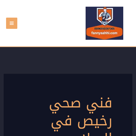
خطي
لى
لمحتوى
فني صحي
رخيص في