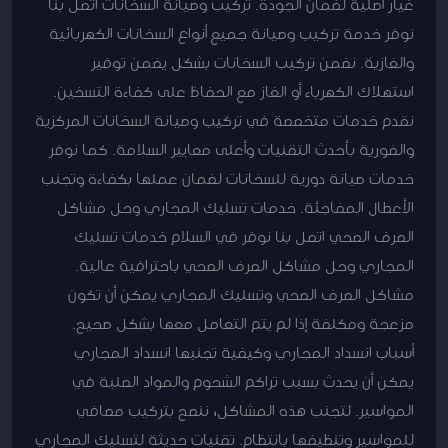
غيار أصلية لضمان الجودة. تركيب وصيانة السخانات اتصل بنا
نوفر خدمة تركيب وصيانة جميع أنواع السخانات الكهربائية
والغازية. نضمن تركيب السخانات بشكل يضمن توفير
استهلاك الكهرباء أو الغاز مع الحفاظ على كفاءة التسخين.
نقدم خدمات متخصصة في تركيب وصيانة السخانات المركزية
والفورية بأحدث التقنيات وأعلى معايير السلامة. كما نوفر
خدمات صيانة دورية للسخانات لضمان عملها بكفاءة وتجنب
الأعطال المفاجئة. خدمات تسليك المجاري وحل مشاكل
الصرف الصحي اتصل بنا نوفر في السلام خدمات تسليك
المجاري وحل مشاكل الصرف الصحي باحترافية عالية.
مشاكل الصرف الصحي وتسليك المجاري يمكن أن تكون
مزعجة ومكلفة إذا لم يتم التعامل معها بشكل صحيح.
أسباب انسداد المجاري وكيفية تجنبها انسداد المجاري
يمكن أن يحدث بسبب تراكم الشحوم والمواد الصلبة في
المواسير. لتجنب هذه المشاكل، ننصح بتركيب مصافي
للمواسير وتنظيفها بانتظام. تقنيات حديثة لتسليك المجاري