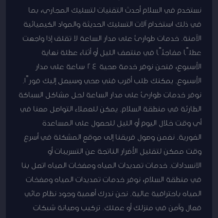
نستخدم في السلام أحدث التقنيات لتسليك المجاري، بما
في ذلك استخدام آلات التسليك الحديثة والمواد الكيميائية
الآمنة. خدمات طوارئ على مدار الساعة لا تقلق إذا واجهت
عطلًا مفاجئًا في منتصف الليل أو أثناء عطلة نهاية
الأسبوع، فنحن نوفر خدمة صحية 24 ساعة على مدار
الأسبوع. يمكنك طلب أقرب فني صحي وسيصل إليك فورًا.
نوفر خدمات طوارئ على مدار الساعة لحل مشاكل السباكة
الطارئة في منطقة السلام. يمكن للعملاء التواصل معنا في
أي وقت خلال اليوم أو الليل للحصول على المساعدة
الفورية. نضمن وصول فريقنا إلى موقع المشكلة في أسرع
وقت ممكن لتقليل الأضرار الناتجة عن التسريبات أو
الانسدادات. خدمات تمديدات المياه ومضخات المياه اتصل بنا
في منطقة السلام، نوفر خدمات تمديدات المياه ومضخات
المياه باحترافية عالية. نحن ندرك أهمية وجود نظام مائي
فعال وآمن في منزلك أو عملك. تركيب وصيانة شبكات