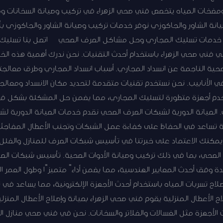
ومضخات المياه يتخصص فني صحي الزهراء في تركيب وصيانة السخانات وم
انة الشاور والجاكوزي نوفر خدمات تركيب وصيانة الشاور والجاكوزي بأ
ة. خدمات تسليك المجاري وحل مشاكل الصرف الصحي اتصل بنا تسليك
فني صحي الزهراء باستخدام أحدث التقنيات. نحن ندرك أهمية هذه ال
صحية الناجمة عن انسداد المجاري. أسباب انسداد المجاري وطرق معالجت
ي الأنابيب. نحن نستخدم تقنيات متقدمة لتحديد مكان الانسداد ومعالجت
دم أجهزة متطورة لتسليك المجاري، مما يضمن حل المشكلة بشكل فعال
. الصيانة الدورية لشبكات الصرف الصحي نقدم خدمات الصيانة الدورية 
ية تساعد في الحفاظ على كفاءة عمل الشبكات وتجنب الأعطال المفاجئة
، يمكنك الاعتماد على خبرتنا في تأسيس شبكات الصرف للمنازل والفلل
لصحي، بما في ذلك تركيب وصيانة الأدوات الصحية. تأسيس شبكات الص
 وفق أحدث المعايير الهندسية، مما يضمن أداءً متميزًا وطول العمر ا
ح تسربات المياه باستخدام أحدث الأجهزة الإلكترونية، مما يساعد في 
اح الأعطال المنزلية يقوم فني صحي الزهراء بصيانة وإصلاح الأعطال المنزل
الأجهزة مثل الغسالات والفلاتر والسخانات. نحن في فني صحي منازل الز