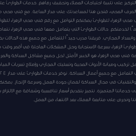
الصرف الصحي، فنحن هنا لمساعدتك على مدار الساعة. مع فني صحي طوا
 صحي الزهراء للطوارئ يمكنكم التواصل مع رقم فني صحي الزهراء للطوا
مًا لخدمتكم. حالات الطوارئ التي يتعامل معها فني صحي الزهراء نتعا
 وانسداد المجاري. فريقنا مدرب جيدًا للتعامل مع جميع هذه الحالات ب
وارئ الزهراء بسرعة الاستجابة وحل المشكلات العاجلة في أقصر وقت م
صة فني صحي الزهراء هو الخبير الأمثل لحل جميع مشاكل السباكة والص
تركيب وصيانة الأدوات الصحية وتسليك المجاري وإصلاح تسربات المياه
 والتقنيات في مجال السباكة لضمان جودة العمل وسرعة الإنجاز. يمكنك
دماتنا المتميزة. نتميز بتقديم أسعار تنافسية وشفافة مع الالتزام با
 ونحرص على متابعة العملاء بعد الانتهاء من العمل.