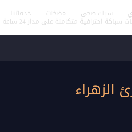
ي
سباك صحى
مضخات
خدماتنا
اكة احترافية متكاملة على مدار 24 ساعة
 الزهراء