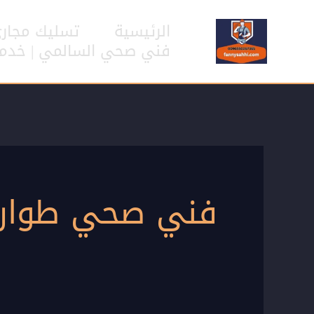
خطي
لى
الرئيسية
تسليك مجار
لمحتوى
فني صحي السالمي | خدمات سب
فني صحي طوارئ