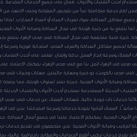
تخدام أحدث التقنيات والأدوات. ضمان على جميع الخدمات المقدمة. خد
نضمن لكم خدمة متكاملة تبدأ من تشخيص المشكلة وحتى الانتهاء من ال
 جميع مشاكل السباكة، سواء تسربات المياه أو انسداد المجاري. لماذا ي
 لما يتمتع به من خبرة طويلة في مجال السباكة وصيانة الأدوات الصحية.
ة. خبرة فنية متخصصة في مجال السباكة فني صحي الزهراء يتمتع بخ
عالة لجميع مشاكل السباكة والصرف الصحي. استجابة فورية وسرعة إ
لبات العملاء وسرعة إنجاز العمل بدقة وإتقان. نعتمد على أحدث التقنيات
ني صحي في الزهراء اتصل بنا مع فني صحي الزهراء، يمكنك الاعتماد 
فضل فني صحي بالكويت، ذو خبرة ومهارة عاليتين. مهارات وخبرات فني صحي 
باكة وصيانة الأدوات الصحية. خبرته تمتد لسنوات طويلة، مما يجعله ق
التقنيات الحديثة المستخدمة نستخدم أحدث الأدوات والتقنيات الحديثة
لائنا خدمات ذات جودة عالية. شهادات العملاء عن خدمات فني صحي الز
عنا سابقًا. العملاء أشادوا بجودة خدماتنا وسرعة استجابتنا. نحن في ا
 الأدوات الصحية. يمكنكم الاعتماد علينا في جميع أعمال السباكة. خد
لة لتركيب وصيانة الأدوات الصحية. نحن متخصصون في تقديم خدمات ترك
طابخ نقدم خدمات تركيب أطقم الحمامات والمطابخ باحترافية عالية، بم