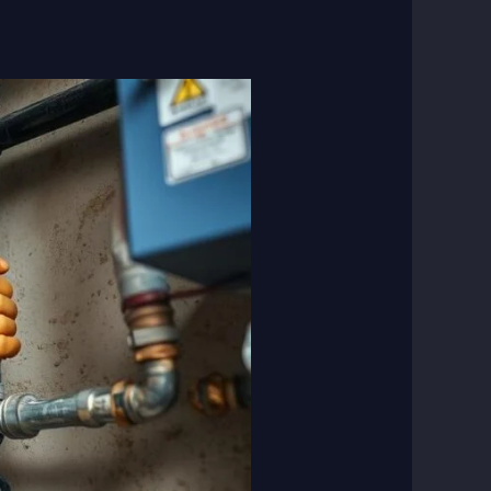
فني
صحي
الزهراء
|
50267365
|
لصيانة
الأدوات
الصحية