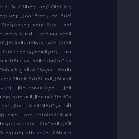
والخلاطات. تركيب وصيانة السخانات 
أصلية لضمان جودة العمل. تركيب وصي
لضمان تجربة استحمام مريحة وآمن
الصحي هي خدمات رئيسية نقدمها في 
المنازل والمباني وتجنب المشاكل ال
بسبب تراكم الشحوم والمواد الصلبة ف
حديثة لتسليك المجاري فريقنا يستخ
بالتعامل مع مختلف أنواع الانسدادات
المشاكل المستقبلية. الصيانة الدور
اتصل بنا مع فني صحي منازل الزهراء
متكاملة في مجال السباكة والصرف ا
تأسيس شبكات الصرف للمنازل الجديدة
تسربات المياه نوفر خدمات كشف وإصلا
الأضرار المحتملة للمباني. صيانة وإصل
والسباكة، بما في ذلك تركيب وصلات 