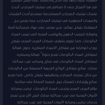
في هذا المجال حتى لا تتفاقم في تسليك المجاري. أحدث
تقنيات تسليك المجاري المستخدمة نستخدم أحدث التقنيات
والمعدات المتطورة في تسليك المجاري، مما يضمن حل
المشكلة بشكل نهائي. نحن نعتمد على مواد كيميائية آمنة
وفعالة لتفتيت الدهون والرواسب الصلبة التي تسبب انسداد
البالوعات. كما نقوم بتنظيف شبكات الصرف الصحي بشكل
دوري للوقاية من مشاكل الانسداد المتكررة. حلول فعالة
لمشاكل انسداد البالوعات نقدم حلولاً فعالة ومبتكرة
لمشاكل انسداد البالوعات في منازل ومباني غرب عبدالله
مبارك. نعالج مشاكل الروائح الكريهة المنبعثة من البالوعات
من خلال تسليك المجاري وتنظيفها بشكل كامل. كما نقدم
نصائح وإرشادات للعملاء حول كيفية الحفاظ على سلامة
نظام الصرف الصحي وتجنب انسداد البالوعات. تركيب وصيانة
الأدوات الصحية في غرب عبدالله مبارك اتصل الآن نحن نقدم
خدمات تركيب وصيانة الأدوات الصحية في غرب عبدالله