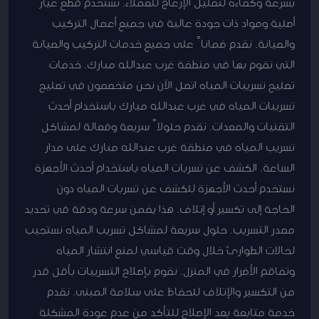
بسرعة وكفاءة لتقليل الإزعاج للعملاء. نستخدم قطع غيار
أصلية ومواد ذات جودة عالية في جميع أعمال التركيب
والصيانة. نقدم ضماناً على جميع خدمات التركيب والصيانة
التي نقوم بها في منطقة غرب عبدالله مبارك. خدمات
تصليح تسريبات المياه اتصل الآن نحن متخصصون في تصليح
تسريبات المياه في غرب عبدالله مبارك باستخدام أحدث
التقنيات والمعدات. نقدم حلولاً سريعة وفعالة لمشاكل
تسريب المياه في منطقة غرب عبدالله مبارك على مدار
الساعة. الكشف عن تسربات المياه باستخدام أحدث الأجهزة
نستخدم أحدث الأجهزة للكشف عن تسربات المياه دون
الحاجة إلى تكسير أو إتلاف. هذا يضمن سرعة ودقة في تحديد
مصدر التسريب. حلول سريعة لمشاكل تسريب المياه نستجيب
لحالات الطوارئ خلال وقت قياسي لمنع انتشار المياه
وتفاقم الأضرار في المنزل. نقوم بإصلاح التسريبات بأقل قدر
من التكسير والإتلاف للحفاظ على سلامة المبنى. نقدم
خدمة متابعة بعد الإصلاح للتأكد من عدم عودة المشكلة