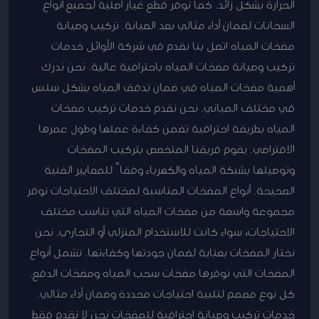
الحرارة بشكل زائد. كما نوفر قطع غيار أصلية لجميع أنواع
السخانات لضمان أداء مثالي بعد الصيانة. تركيب وصيانة
مضخات المياه اتصل بنا نقدم في شركة الأوائل خدمات
تركيب وصيانة مضخات المياه باحترافية عالية. نحن ندرك
أهمية مضخات المياه في ضمان تدفق المياه بشكل سلس
في مختلف المباني. نحن نقدم خدمات تركيب مضخات
المياه بطريقة احترافية تضمن كفاءة عملها وطول عمرها
الافتراضي. يقوم فريقنا المتخصص بتركيب المضخات
وتوصيلها بشبكة المياه والكهرباء وفقاً للمعايير الفنية
الصحيحة. أنواع المضخات المناسبة لمختلف الاحتياجات نوفر
مجموعة واسعة من مضخات المياه التي تناسب مختلف
الاحتياجات، سواء كانت للاستخدام المنزلي أو التجاري. نحن
نختار المضخات بعناية لضمان جودتها وكفاءتها. تشمل أنواع
المضخات التي نوفرها مضخات سحب المياه ومضخات الدفع.
كل نوع مصمم لتلبية احتياجات محددة وضمان أداء مثالي.
خدمات تركيب وصيانة احترافية للمضخات نحن لا نقدم فقط