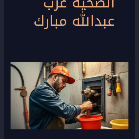
الصحية غرب
عبدالله مبارك
فنى
صحى
جميعة
غرب
عبدالله
مبارك
|
50267365