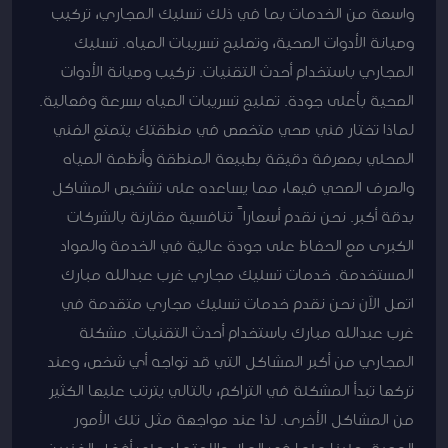
واسعة من الخدمات بما في ذلك تسليك المجاري، تركيب
وصيانة الأدوات الصحية، وتصليح تسريبات المياه. تسليك
المجاري باستخدام أحدث التقنيات. تركيب وصيانة الأدوات
الصحية بأعلى جودة. تصليح تسريبات المياه بسرعة وفعالية.
لماذا تختار فني صحي متخصص في منطقتك يتمتع الفني
المحلي بمعرفة دقيقة بطبيعة المنطقة وأنظمة المياه
والصرف الصحي فيها، مما يساعده على تشخيص المشاكل
بدقة أكبر. نحن نقدم أسعاراً تنافسية مقارنة بالشركات
الكبرى مع الحفاظ على جودة عالية في الخدمة والمواد
المستخدمة. خدمات تسليك مجاري غرب عبدالله مبارك
اتصل الآن نحن نقدم خدمات تسليك مجاري متقدمة في
غرب عبدالله مبارك باستخدام أحدث التقنيات. مشكلة
المجاري من أكبر المشاكل التي قد تواجه أي شخص، وعند
تركها تبدأ المشكلة في التراكم، بالتالي يترتب عليها الكثير
من المشاكل الأخرى. لذا عند مواجهة مثل تلك الأمور
الصعبة، علينا حلها في الحال والاعتماد على أفضل الفنيين