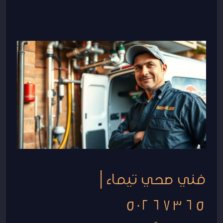
فني
صحي
تيماء
|
50267365
فني صحي تيماء |
50267365