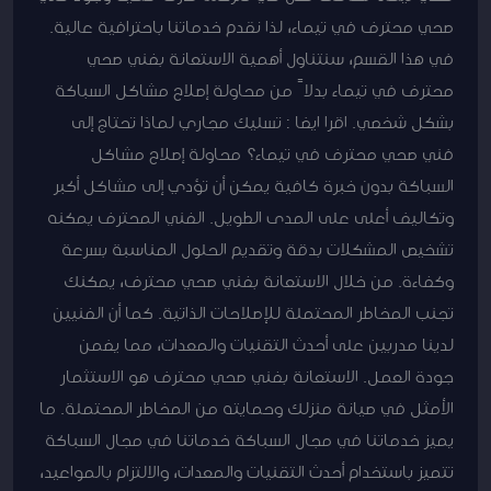
صحي محترف في تيماء، لذا نقدم خدماتنا باحترافية عالية.
في هذا القسم، سنتناول أهمية الاستعانة بفني صحي
محترف في تيماء بدلاً من محاولة إصلاح مشاكل السباكة
بشكل شخصي. اقرا ايضا : تسليك مجاري لماذا تحتاج إلى
فني صحي محترف في تيماء؟ محاولة إصلاح مشاكل
السباكة بدون خبرة كافية يمكن أن تؤدي إلى مشاكل أكبر
وتكاليف أعلى على المدى الطويل. الفني المحترف يمكنه
تشخيص المشكلات بدقة وتقديم الحلول المناسبة بسرعة
وكفاءة. من خلال الاستعانة بفني صحي محترف، يمكنك
تجنب المخاطر المحتملة للإصلاحات الذاتية. كما أن الفنيين
لدينا مدربين على أحدث التقنيات والمعدات، مما يضمن
جودة العمل. الاستعانة بفني صحي محترف هو الاستثمار
الأمثل في صيانة منزلك وحمايته من المخاطر المحتملة. ما
يميز خدماتنا في مجال السباكة خدماتنا في مجال السباكة
تتميز باستخدام أحدث التقنيات والمعدات، والالتزام بالمواعيد،