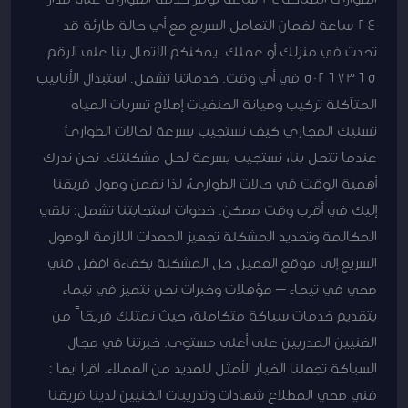
24 ساعة لضمان التعامل السريع مع أي حالة طارئة قد
تحدث في منزلك أو عملك. يمكنكم الاتصال بنا على الرقم
50267365 في أي وقت. خدماتنا تشمل: استبدال الأنابيب
المتآكلة تركيب وصيانة الحنفيات إصلاح تسربات المياه
تسليك المجاري كيف نستجيب بسرعة لحالات الطوارئ
عندما تتصل بنا، نستجيب بسرعة لحل مشكلتك. نحن ندرك
أهمية الوقت في حالات الطوارئ، لذا نضمن وصول فريقنا
إليك في أقرب وقت ممكن. خطوات استجابتنا تشمل: تلقي
المكالمة وتحديد المشكلة تجهيز المعدات اللازمة الوصول
السريع إلى موقع العميل حل المشكلة بكفاءة افضل فني
صحي في تيماء – مؤهلات وخبرات نحن نتميز في تيماء
بتقديم خدمات سباكة متكاملة، حيث نمتلك فريقاً من
الفنيين المدربين على أعلى مستوى. خبرتنا في مجال
السباكة تجعلنا الخيار الأمثل للعديد من العملاء. اقرا ايضا :
فني صحي المطلاع شهادات وتدريبات الفنيين لدينا فريقنا