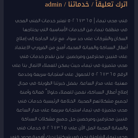
اترك تعليقاً
/
خدماتنا
/
admin
فني صحي تيماء | 50267365 تعتبر خدمات الفني الصحي
في منطقة تيماء من الخدمات الأساسية التي يحتاجها
السكان والشركات على حد سواء. مع تزايد الحاجة إلى إصلاح
أعطال السباكة والصيانة الصحية، أصبح من الضروري الاعتماد
على فنيين محترفين ومرخصين. نحن نقدم خدمات فني
صحي متميزة في تيماء، حيث يمكن للعملاء الاتصال بنا على
الرقم 50267365 للحصول على استجابة سريعة وخدمة
مهنية على مدار الساعة. بفضل خبرتنا الطويلة في مجال
إصلاح أعطال السباكة، نضمن للعملاء حلولاً فعالة وآمنة
لجميع مشكلاتهم الصحية. الخلاصة الرئيسية خدمات فني
صحي متميزة في تيماء استجابة سريعة على مدار الساعة
فنيين محترفين ومرخصين حل جميع مشكلات السباكة
والصيانة الصحية اتصل الآن على 50267365 خدمات فني
صحي تيماء الشاملة نحن في شركتنا ندرك أهمية وجود فني