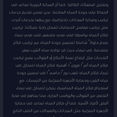
وتقليل استهلاك الطاقة. كما أن الصيانة الدورية تساعد في
الحفاظ على جودة المياه الساخنة. نحن نضمن تقديم خدمات
تركيب وصيانة السخانات باحترافية، مع ربطها بخدمات أخرى
مثل تركيب مغاسل الحمامات لضمان راحة عملائنا. تركيب
فلاتر المياه بواسطة فني صحي متخصص فني صحي تيماء
يقدم حلولاً شاملة لتحسين جودة المياه عبر تركيب فلاتر
متقدمة. في تيماء، حيث قد تواجه مياه الشرب بعض
التحديات مثل ارتفاع نسبة الأملاح أو الشوائب، يصبح تركيب
فلاتر المياه أمرًا ضروريًا. أهمية فلاتر المياه للمنازل في
تيماء فلاتر المياه تلعب دورًا حاسمًا في تحسين جودة
مياه الشرب وحماية الأجهزة المنزلية من الترسبات. مع
استخدام فلاتر المياه المناسبة، يمكن للمنازل في تيماء
التخلص من الشوائب والرواسب الضارة، مما يساهم في صحة
أفضل لأفراد الأسرة. كما أن فلاتر المياه تساعد في حماية
الأجهزة المنزلية مثل السخانات والغسالات من التلف الناتج