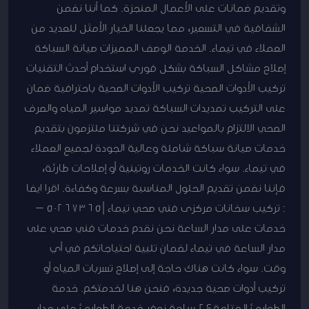
وتقديم ضمانات على الأعمال المنجزة. كما أننا نضمن
الشفافية في التسعير، مما يجعلنا الخيار الأمثل للعديد من
العملاء في تيماء. الخدمة الوصف المميزات صيانة السباكة
إصلاح مشاكل السباكة بشكل فوري استخدام أحدث التقنيات
تركيب الأدوات الصحية تركيب الأدوات الصحية باحترافية ضمان
على التركيب تمديدات السباكة تمديد مواسير المياه والصرف
الصحي الالتزام بالمواعيد نحن في شركتنا ملتزمون بتقديم
خدمات صيانة سباكة شاملة وعالية الجودة لجميع العملاء
في تيماء. سواء كانت الخدمات روتينية أو إصلاحات طارئة،
فإننا نضمن تقديم الحلول المناسبة بسرعة وكفاءة. اقرا ايضا
: تركيب سخانات مركزى فني صحي تيماء |50267365 –
خدمات على مدار الساعة نحن نقدم خدمات فني صحي على
مدار الساعة في تيماء لضمان تلبية احتياجاتكم في أي
وقت. سواء كانت هناك حاجة إلى إصلاح تسربات المياه أو
تركيب أدوات صحية جديدة، فنحن هنا لخدمتكم. خدمة
الطوارئ المتاحة24 ساعة نوفر خدمة الطوارئ على مدار