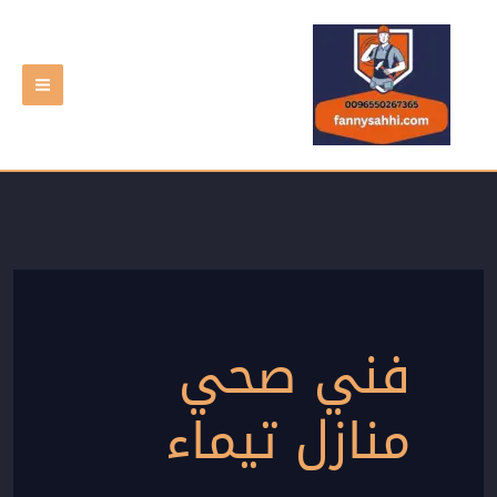
خطي
لى
لمحتوى
فني صحي
منازل تيماء