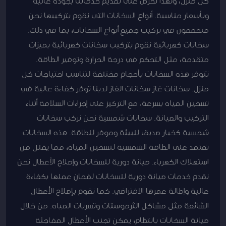
كل منزل، ولهذا نحرص على تقديم خدماتنا بجودة عالية
وبأسعار مناسبة. أنواع السخانات التي نقوم بتركيبها نحن
متخصصون في تركيب جميع أنواع السخانات، بما في ذلك:
سخانات كهربائية نقوم بتركيب سخانات كهربائية بميزات
متقدمة، مثل التحكم في درجة الحرارة وتوفير الطاقة.
تتوفر هذه السخانات بأحجام مختلفة لتناسب احتياجات كل
منزل. سخانات غاز سخانات الغاز لدينا توفر كفاءة عالية في
تسخين المياه بسرعة، مع التركيز على إجراءات السلامة أثناء
التركيب والصيانة. سخانات شمسية نحن نركب سخانات
شمسية كخيار صديق للبيئة وموفر للطاقة. هذه السخانات
تعتمد على الطاقة الشمسية لتسخين المياه، مما يقلل من
استهلاك الكهرباء. صيانة دورية للسخانات وإصلاح الأعطال نحن
نقدم خدمات صيانة دورية للسخانات لضمان عملها بكفاءة
عالية وإطالة عمرها الافتراضي. كما نقوم بإصلاح الأعطال
الشائعة مثل مشاكل الثرموستات وتسربات المياه. من خلال
صيانة السخانات بانتظام، يمكن تجنب الأعطال المفاجئة