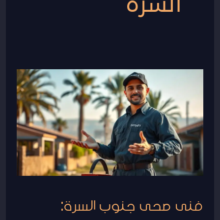
السرة
فنى
صحى
جنوب
السرة:
خدمات
سباكة
وصيانة
منزلية
فورية
فنى صحى جنوب السرة: