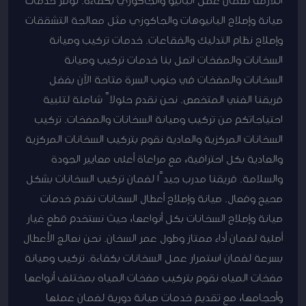
صيانة وإصلاح البانيوهات والجاكوزي مثل معالجة التشققات
وإصلاح نظام التدليك والفقاعات. خدمات تركيب وصيانة
السخانات والمضخات اتصل بنا خدمات تركيب وصيانة
السخانات والمضخات في جنوب السرة متاحة الآن بفضل
فريقنا الفني المتخصص. نحن نقدم حلولاً شاملة لتلبية
احتياجاتكم من تركيب وصيانة السخانات والمضخات. تركيب
السخانات المركزية والعادية نقوم بتركيب السخانات المركزية
والعادية بكل احترافية، مع مراعاة أعلى معايير الجودة
والسلامة. فريقنا مدرب جيدًا لضمان تركيب السخانات بشكل
صحيح وفعال. صيانة وإصلاح أعطال السخانات نقدم خدمات
صيانة وإصلاح السخانات بكل أنواعها، حيث نستخدم قطع غيار
أصلية لضمان أداء ممتاز وطول عمر السخان. نحن نعالج الأعطال
بسرعة لضمان استمرار عمل السخانات بكفاءة. تركيب وصيانة
مضخات المياه نقوم بتركيب مضخات المياه بمختلف أنواعها
وأحجامها، مع تقديم خدمات صيانة دورية لضمان عملها