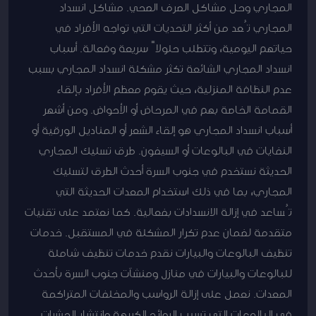
المجاري وحل مشاكل الصرف الصحي. مشاكل انسداد
المجاري تُعد من أكثر التحديات التي تواجه الأفراد في
حياتهم اليومية، وتتطلب حلولاً سريعة وفعالة. أسباب
انسداد المجاري الشائعة تكثر مشكلة انسداد المجاري بسبب
عدم النظافة المنزلية، حيث يقوم معظم الأفراد بإلقاء
القمامة الخاصة بهم في المرحاض أو الأحواض. ومن أشهر
أسباب انسداد المجاري هو إلقاء الشعر أو المناديل الورقية أو
النفايات في البالوعات أو السيفون. طرق تسليك المجاري
الحديثة نستخدم في جنوب السرة أحدث الطرق لتسليك
المجاري، بما في ذلك استخدام المعدات الحديثة التي
تُساعد في إزالة الانسدادات بفعالية. كما نعتمد على تقنيات
متقدمة لضمان عدم تكرار المشكلة في المستقبل. خدمات
تنظيف البالوعات والبيارات نقدم خدمات تنظيف شاملة
للبالوعات والبيارات في منازل ومنشآت جنوب السرة بأحدث
المعدات. نعمل على إزالة الرواسب والمخلفات المتراكمة
في البالوعات التي تسبب الروائح الكريهة وانتشار الحشرات.