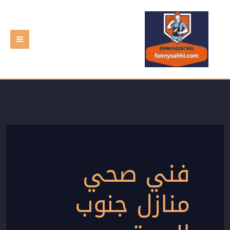
خطي
لى
لمحتوى
فني صحي
منازل جنوب