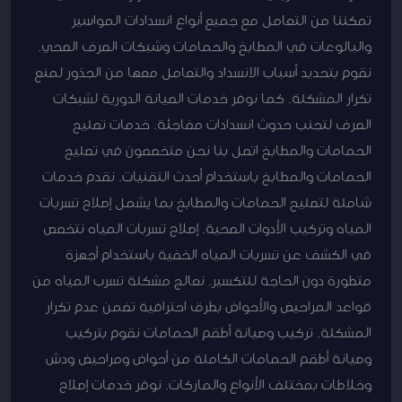
تمكننا من التعامل مع جميع أنواع انسدادات المواسير
والبالوعات في المطابخ والحمامات وشبكات الصرف الصحي.
نقوم بتحديد أسباب الانسداد والتعامل معها من الجذور لمنع
تكرار المشكلة. كما نوفر خدمات الصيانة الدورية لشبكات
الصرف لتجنب حدوث انسدادات مفاجئة. خدمات تصليح
الحمامات والمطابخ اتصل بنا نحن متخصصون في تصليح
الحمامات والمطابخ باستخدام أحدث التقنيات. نقدم خدمات
شاملة لتصليح الحمامات والمطابخ بما يشمل إصلاح تسربات
المياه وتركيب الأدوات الصحية. إصلاح تسربات المياه نتخصص
في الكشف عن تسربات المياه الخفية باستخدام أجهزة
متطورة دون الحاجة للتكسير. نعالج مشكلة تسرب المياه من
قواعد المراحيض والأحواض بطرق احترافية تضمن عدم تكرار
المشكلة. تركيب وصيانة أطقم الحمامات نقوم بتركيب
وصيانة أطقم الحمامات الكاملة من أحواض ومراحيض ودش
وخلاطات بمختلف الأنواع والماركات. نوفر خدمات إصلاح