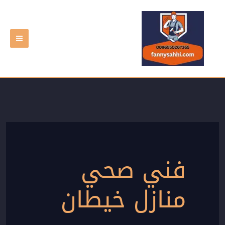
خطي
لى
لمحتوى
فني صحي
منازل خيطان