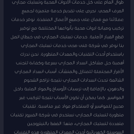
طوال العام على كل خدمات الأدوات الصحية وتسليك مجاري
الصرف الصحي. نحرص على تقديم خدمة متميزة لجميع
عملائنا مع ضمان على جميع الأعمال المنفذة. نوفر خدمات
تركيب وصيانة ادوات صحية بأنواعها المختلفة مع توفير
قطع الغيار الأصلية. خدمات تسليك المجاري في خيطان اتصل
بنا نوفر في شركة فنى صحى خدمات تسليك المجاري
باستخدام أحدث التقنيات والمعدات المتطورة. نحن ندرك
أهمية حل مشاكل انسداد المجاري بسرعة وكفاءة لتجنب
الأضرار المحتملة للمنازل والمنشآت. أسباب انسداد المجاري
الشائعة تحدث انسدادات المجاري نتيجة تراكم الشحوم
والدهون، بالإضافة إلى ترسبات الأوساخ والمواد الصلبة داخل
المواسير. كما يمكن أن تكون الأسباب نتيجة لتركيب غير
صحيح للمواسير أو لاستخدام مواد غير مناسبة. تقنيات
متطورة لتسليك المجاري نستخدم في شركة الفيروز تقنيات
متعددة لتسليك المجاري، منها: الضغط بالنيتروجين
السوستة الكهربائية أحدث المعدات المتطورة هذه التقنيات