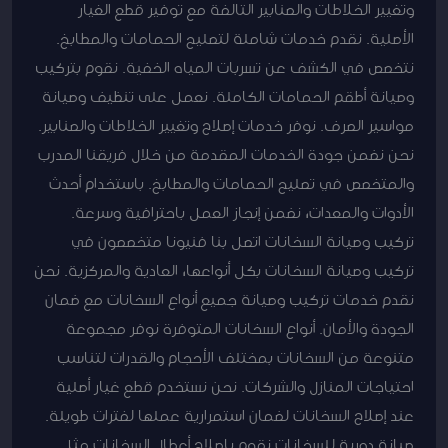
وتغيير الخلاطات والصنابير التالفة مع توفير قطع الغيار
الأصلية. نقدم خدمات شاملة لتصليح الحمامات والمطابخ.
نتخصص في الكشف عن تسربات المياه الخفية. نقوم بتركيب
وصيانة أطقم الحمامات الكاملة. نعمل على تنظيف وصيانة
مواسير الصرف. نوفر خدمات إصلاح وتغيير الخلاطات والصنابير.
نحن نضمن جودة الخدمات المقدمة من خلال فريقنا المدرب
والمتخصص في تصليح الحمامات والمطابخ. باستخدام أحدث
الأدوات والمعدات، نضمن إنجاز العمل باحترافية وسرعة.
تركيب وصيانة السخانات اتصل بنا فنيونا متخصصون في
تركيب وصيانة السخانات بكل أنواعها، العادية والمركزية. نحن
نقدم خدمات تركيب وصيانة جميع أنواع السخانات مع ضمان
الجودة والأمان. أنواع السخانات المتوفرة نوفر مجموعة
متنوعة من السخانات بمختلف الأحجام والقدرات لتناسب
احتياجات المنازل والشركات. نحن نستخدم قطع غيار أصلية
عند إصلاح السخانات لضمان استمرارية عملها لفترات طويلة.
صيانة دورية للسخانات نقوم بإصلاح أعطال السخانات مثل