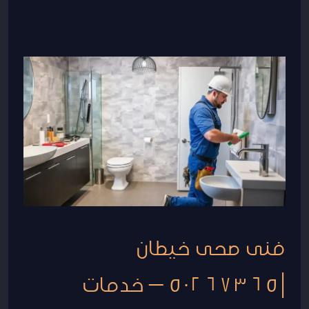
فنى
صحى
خيطان
|50267365
–
خدمات
سباكة
فنى صحى خيطان
|50267365 – خدمات