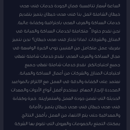
الساعة أسعار تنافسية ضمان الجودة خدمات فنى صحى
خيطان الشاملة اتصل بنا فنى صحى خيطان يتميز بتقديم
خدمات السباكة والصرف الصحي باحترافية وكفاءة عالية.
نحن نقدم حلولاً متكاملة لخدمات السباكة والصيانة في
المنازل والشركات. لماذا تختار فنى صحى خيطان؟ نحن نتميز
بفريق عمل متكامل من الفنيين ذوي الخبرة الواسعة في
مجال السباكة والصرف الصحي. نقدم خدمات شاملة تغطي
جميع احتياجاتكم. نقدم خدمات شاملة تغطي جميع
احتياجات المنازل والشركات من أعمال السباكة والصيانة.
نعتمد على الكفاءة والدقة في العمل مع الالتزام بالمواعيد
المحددة لإنجاز المهام. نستخدم أفضل أنواع الأدوات والمعدات
الحديثة التي تضمن جودة العمل واستمراريته. خبرة وكفاءة
فنى صحى خيطان فني صحي خيطان يتميز بالأمانة
والمصداقية حتى يتم الانتهاء من العمل بأفضل النتائج.
يمكنك التمتع بالخصومات والعروض التي تقوم بها الشركة