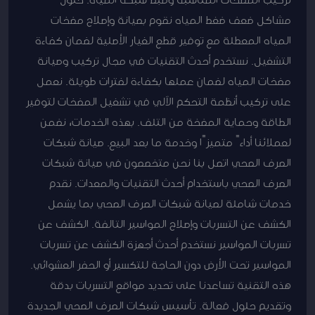
مشاكل ضعف ضغط المياه نقوم بصيانة وإصلاح مضخات
المياه المعطلة مع توفير قطع الغيار الأصلية لضمان كفاءة
التشغيل. نستخدم أحدث التقنيات في مجال تركيب وصيانة
مضخات المياه لضمان عملها بكفاءة لفترات طويلة. نعمل
على تركيب أنظمة التحكم الآلي في تشغيل المضخات لتوفير
الطاقة وحماية المضخة من التلف. بهذه الخدمات، نضمن
لعملائنا أداءً متميزًا وخدمة ما بعد البيع. صيانة شبكات
الصرف الصحي اتصل بنا نحن متخصصون في صيانة شبكات
الصرف الصحي باستخدام أحدث التقنيات والمعدات. نقدم
خدمات شاملة لصيانة شبكات الصرف الصحي بما يشمل
الكشف عن التسربات وإصلاح المواسير التالفة. الكشف عن
تسربات المواسير نستخدم أحدث أجهزة الكشف عن تسربات
المواسير تحت الأرض دون الحاجة للتكسير أو الحفر العشوائي.
هذه التقنية تساعدنا على تحديد مواقع التسربات بدقة
وتقديم حلول فعالة. تأسيس شبكات الصرف الصحي الجديدة