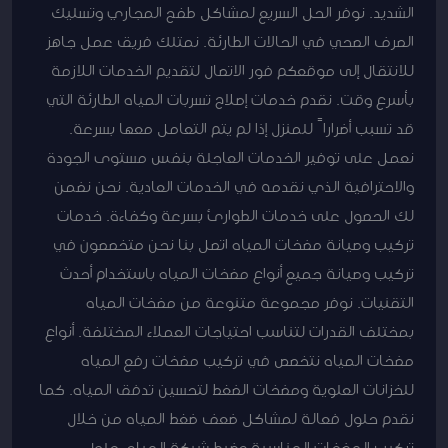
الشديد. نوفر الحل السريع لمشاكل طفح المجاري وتسليك
الصرف الصحي في الحالات الطارئة. نمتلك فريق عمل جاهز
للانتقال إلى موقعكم فور الاتصال لتقديم الخدمات اللازمة
بأسرع وقت. نقدم خدمات إصلاح تسربات المياه الطارئة التي
قد تسبب أضراراً للمنزل إذا لم يتم التعامل معها بسرعة.
نعمل على توفير الخدمات العاجلة بنفس مستوى الجودة
والاحترافية الذي نقدمه في الخدمات العادية. نحن نضمن
لك الحصول على خدمات الطوارئ بسرعة وكفاءة. خدمات
تركيب وصيانة مضخات المياه اتصل بنا نحن متخصصون في
تركيب وصيانة جميع أنواع مضخات المياه باستخدام أحدث
التقنيات. نوفر مجموعة متنوعة من مضخات المياه
بمختلف القدرات لتناسب احتياجات العملاء المختلفة. أنواع
مضخات المياه نتخصص في تركيب مضخات رفع المياه
للخزانات العلوية ومضخات الضغط لتحسين تدفق المياه. كما
نقدم حلول فعالة لمشاكل ضعف ضغط المياه من خلال
تركيب المضخات المناسبة وضبط شبكة المياه. حلول