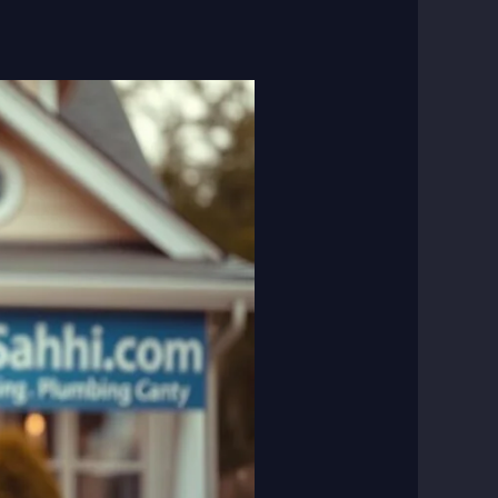
فنى
صحى
المنقف