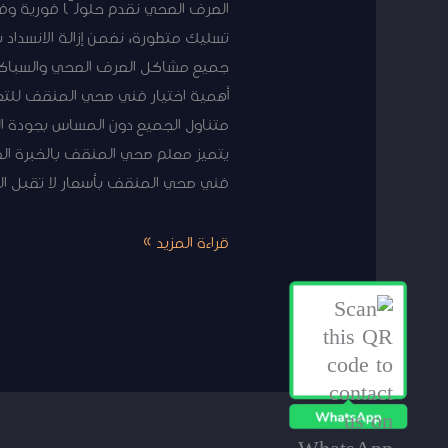
الصرف الصحي نقدم حلولًا فورية وف
تسليك متطورة، نضمن إزالة الانسد
جميع مشاكل الصرف الصحي والسباكة 
أهمية اختيار فني صحي المنقف للتع
متناول الجميع دون المساس بجودة ال
يتميز معلم صحي المنقف بالخبرة الط
فني صحي المنقف بأسعار لا تقبل المنافسة. 
قراءة المزيد »