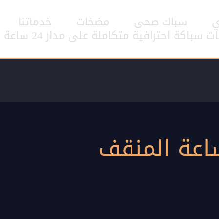
ي
سباك صحى
مضخات
خدماتنا
اكة احترافية متكاملة على مدار 24 ساعة