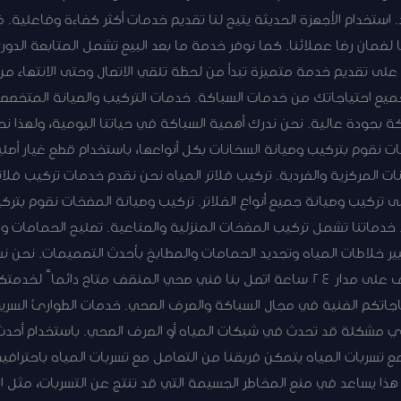
استخدام الأجهزة الحديثة يتيح لنا تقديم خدمات أكثر كفاءة وفاعلية. ض
ضمان رضا عملائنا. كما نوفر خدمة ما بعد البيع تشمل المتابعة الدور
 على تقديم خدمة متميزة تبدأ من لحظة تلقي الاتصال وحتى الانتهاء م
جميع احتياجاتك من خدمات السباكة. خدمات التركيب والصيانة المتخصص
 بجودة عالية. نحن ندرك أهمية السباكة في حياتنا اليومية، ولهذا نح
ت نقوم بتركيب وصيانة السخانات بكل أنواعها، باستخدام قطع غيار أصلي
ت المركزية والفردية. تركيب فلاتر المياه نحن نقدم خدمات تركيب فلاتر
 تركيب وصيانة جميع أنواع الفلاتر. تركيب وصيانة المضخات نقوم بتركي
 خدماتنا تشمل تركيب المضخات المنزلية والصناعية. تصليح الحمامات 
ير خلاطات المياه وتجديد الحمامات والمطابخ بأحدث التصميمات. نحن ن
جاتكم الفنية في مجال السباكة والصرف الصحي. خدمات الطوارئ السري
ي مشكلة قد تحدث في شبكات المياه أو الصرف الصحي. باستخدام أحدث 
 تسربات المياه يتمكن فريقنا من التعامل مع تسربات المياه باحتراف
هذا يساعد في منع المخاطر الجسيمة التي قد تنتج عن التسربات، مثل ا