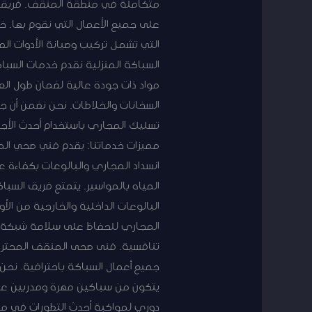
على جميع الأعمال التي نقوم بها.
التي تشمل تركيب وصيانة الأدوات ال
السباكة المنزلية نقدم خدمات السباك
مواد ذات جودة عالية لضمان طول الع
السخانات والخلاطات. نحن نضمن أن ج
تسليك المجاري باستخدام أحدث الأج
مميزات خدماتنا: يقدم فني صحي الم
انسداد المجاري والبالوعات بكفاءة
المياه بالمواسير. يتمتع فريق السب
البالوعات الداخلية والخارجية من ال
المجاري للحفاظ على سلامة شبكة ا
تنافسية. فنى صحى المنقف المحترف
جميع أعمال السباكة باحترافية. نح
يتكون من سباكين مهرة ومدربين على
دوري لمواكبة أحدث التطورات في مجا