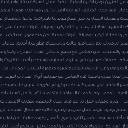
 خدمات فنى صحى المنقف الشاملة اتصل بنا نحن في فني صحي المنقف
صحية وتسليك المجاري. نحن نقدم خدماتنا باحترافية عالية باستخدام أح
ة المنزلية الشاملة، بما في ذلك تركيب وصيانة الأدوات الصحية مثل ا
مر والكفاءة. تركيب وصيانة الأدوات الصحية نحن متخصصون في تركيب وص
ميع التركيبات تتم باحترافية عالية وباستخدام قطع غيار أصلية. خدما
هزة والتقنيات. نحن نتعامل مع جميع مشاكل انسداد المجاري والبالو
نقف خدمات احترافية في تسليك المجاري باستخدام أحدث التقنيات و
 عالية وفي وقت قياسي. نستخدم أجهزة متطورة لتسليك المجاري مثل أ
اكين لدينا بخبرة واسعة في التعامل مع مختلف أنواع انسدادات الصرف 
أوساخ العالقة التي تسبب الانسدادات والروائح الكريهة. نحرص على استخد
لصرف الصحي. نوفر خدمات السباكة المتكاملة التي تشمل تسليك المج
 – خبرة وكفاءة اتصل بنا مع فنى صحى المنقف، يمكنك الاعتماد ع
ن نفتخر بوجود فريق عمل مدرب وذو خبرة عالية في مجال السباكة. 
 أعلى مستوى لضمان تنفيذ جميع الأعمال بجودة عالية. نحن نولي اهت
ل السباكة. استخدام أحدث التقنيات والمعدات نحن نستخدم أحدث التق