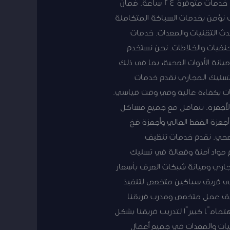
متكاملة في منطقة المنقف. فريق من الفنيين ذوي الخبرة العالية. تنفيذ أعمال السباكة بدقة واحترافية. خدمات متوفرة 24 ساعة. ضمان
 نؤمن بخدمات السباكة المتكاملة
دث التقنيات والمعدات. خدمات
لحنفيات والخلاطات. نحن نستخدم
يانة الأدوات الصحية، بما في ذلك
ت تسليك المجاري نقدم خدمات
عات بكفاءة عالية وفي وقت قياسي.
الأجهزة. نتعامل مع جميع مشاكل
جهزة الضغط العالي وأجهزة ضخ
الصحي. نقدم خدمات تنظيف
ام مواد آمنة وفعالة في تسليك
اري وصيانة شبكات الصرف بأسعار
لى فريق سباكين متخصص لتنفيذ
فريق عمل متخصص ومدرب فريقنا
مامًا كبيرًا لتدريب فريقنا بشكل
نيات والمعدات في جميع أعمال