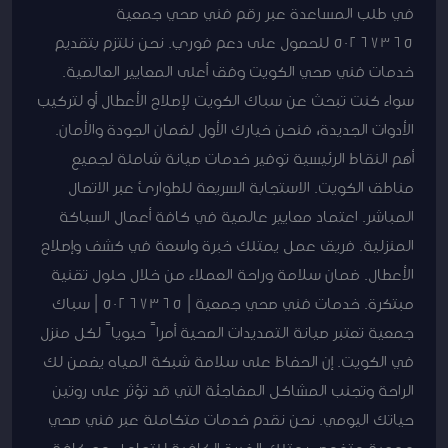
في طلب المساعدة عبر رقم فني صحي جمعية
50267365 للحصول على دعم فوري. نحن نلتزم بتقديم
خدمات فني صحي الكويت وفق أعلى المعايير العالمية.
سواء كنت تبحث عن سباك الكويت لإصلاح الأعطال أو لتركيب
الأدوات الجديدة، فنحن خيارك الأول لضمان الجودة والأمان.
أهم النقاط الرئيسية توفير خدمات صيانة شاملة لجميع
مناطق الكويت. الاستجابة السريعة للطوارئ عبر الاتصال
المباشر. اعتماد معايير عالمية في كافة أعمال السباكة
المنزلية. فريق عمل يمتلك خبرة واسعة في كشف وإصلاح
الأعطال. ضمان سلامة وراحة العملاء من خلال حلول تقنية
مبتكرة. خدمات فني صحي جمعية | 50267365 | سباك
جمعية تعتبر صيانة التمديدات الصحية أمراً حيوياً لكل منزل
في الكويت. إن الحفاظ على سلامة شبكة المياه يضمن لك
الراحة وتجنب المشاكل المفاجئة التي قد تؤثر على روتين
حياتك اليومي. نحن نقدم خدمات متكاملة عبر فني صحي
جمعية متخصص يمتلك الخبرة الكافية للتعامل مع كافة