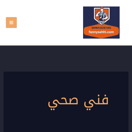
خطي
لى
لمحتوى
فني صحي