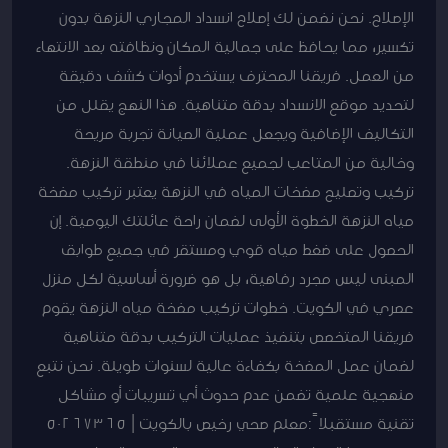
الإصلاح. نحن نضمن لك إصلاح انسداد المجاري النزهة بدون
تكسير، مما يحافظ على جمالية المكان ونظافته بعد الانتهاء
من العمل. فريقنا المحترف يستخدم أدوات كشف دقيقة
لتحديد موقع الانسداد بدقة متناهية. هذا النهج يقلل من
التكاليف الإضافية ويجعل عملية الصيانة تجربة مريحة
وخالية من المتاعب لجميع عملائنا في منطقة النزهة.
تركيب وتصليح مضخات المياه في النزهة يعتبر تركيب مضخة
مياه النزهة الخطوة الأولى لضمان راحة عائلتك اليومية. إن
الحصول على ضغط مياه قوي ومستقر في جميع طوابق
المبنى ليس مجرد رفاهية، بل هو ضرورة أساسية لكل منزل
عصري في الكويت. خطوات تركيب مضخة مياه النزهة يقوم
فريقنا المتخصص بتنفيذ عمليات التركيب بدقة متناهية
لضمان عمل المضخة بكفاءة عالية لسنوات طويلة. نحن نتبع
منهجية علمية تضمن عدم حدوث أي تسريبات أو مشاكل
تقنية مستقبلاً:معلم صحي رخيص بالكويت | 50267365