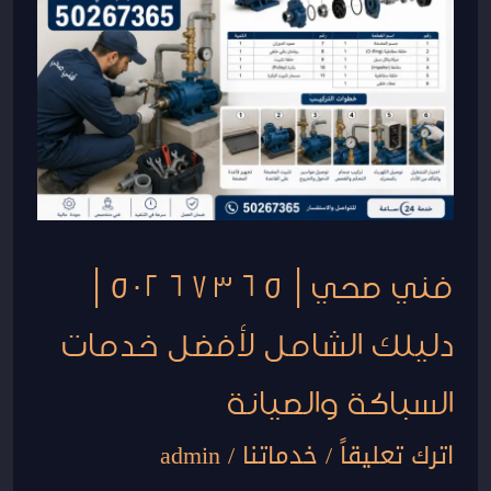
|
50267365
|
دليلك
الشامل
لأفضل
خدمات
السباكة
فني صحي | 50267365 |
والصيانة
دليلك الشامل لأفضل خدمات
السباكة والصيانة
اترك تعليقاً
/
خدماتنا
/
admin