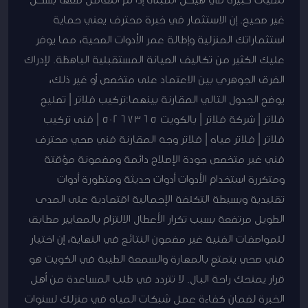
غير صحيح. إن الاستثمار في خبرة محترف يعني حماية
استثماراتك المنزلية وإطالة عمر الأدوات الصحية، مما يوفر
عليك الكثير من تكاليف الصيانة المستقبلية الباهظة. لإدراك
الفرق الجوهري بين الاعتماد على متخصص أو غير ذلك،
يوضح الجدول التالي المقارنة بينهما:تركيب فلاتر | تصليح
فلاتر | شركة فلاتر | بالكويت 50267365 | فنى تركيب
فلاتر | فلاتر مياه | فلاتر وجه المقارنة فني صحي محترف
فني غير متخصص جودة الإصلاح دائمة ومضمونة مؤقتة
ومتكررة استخدام الأدوات أدوات حديثة ومتطورة أدوات
تقليدية وبسيطة التكلفة الإجمالية اقتصادية على المدى
الطويل مرتفعة بسبب تكرار الأعطال الالتزام بالمعايير مطابق
للمواصفات الفنية غير مضمون النتائج في النهاية، إن اختيار
فني صحي يتمتع بالمهارة والسمعة الطيبة في الكويت هو
قرار يمنحك راحة البال. لا تتردد في طلب المساعدة من أهل
الخبرة لضمان كفاءة عمل شبكات المياه في منزلك لسنوات