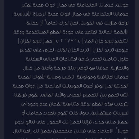
طويلة. خدماتنا المتكاملة في مجال ادوات صحية تعتبر
خدماتنا المتكاملة في مجال ادوات صحية الركيزة الأساسية
لراحة منزلك في الكويت. نحن ندرك تماماً أن كفاءة
الأنظمة المائية تعتمد على جودة القطع المستخدمة ودقة
التنفيذ.تبريد خزان الماء | 50267365 | جهاز تبريد الخزان |
مروحة تبريد الخزان | تبريد الخزان لذلك، نحرص على تقديم
حلول شاملة تغطي كافة احتياجات المباني السكنية
والتجارية. هدفنا هو توفير بيئة مريحة وآمنة من خلال
خدمات احترافية وموثوقة. تركيب وصيانة الأدوات الصحية
الحديثة نحن نوفر أحدث الموديلات العالمية من ادوات صحية
التي تجمع بين التصميم العصري والأداء العالي. يقوم فريقنا
بتركيب هذه القطع بدقة متناهية لضمان عدم وجود أي
تسريبات مستقبلية. سواء كنت تقوم بتجديد حمامك أو
تجهيز مبنى جديد، فإننا نضمن لك الحصول على نتائج تدوم
طويلاً. الاعتماد على فنيين متخصصين يضمن لك راحة البال