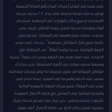
فني صحي في العدان | سباك العدان أهم النقاط الرئيسية
توفير خدمات صيانة شاملة على مدار 24 ساعة. سرعة
الاستجابة لجميع حالات الطوارئ في المنطقة. استخدام
أدوات وتقنيات حديثة لضمان جودة الإصلاح. فريق عمل
محترف يمتلك خبرة واسعة في السباكة. تقديم حلول
دائمة تمنع تكرار المشاكل مستقبلاً. خدمات فني صحي
النزهة الشاملة عندما تواجه أعطالاً في السباكة، فإن
الاعتماد على فني صحي في النزهة يضمن لك حلولاً جذرية
وسريعة تحمي منزلك من الأضرار المحتملة. نحن ندرك أن
مشاكل السباكة قد تكون مزعجة، لذا نوفر خدمات متكاملة
تعتمد على الدقة والسرعة في التنفيذ. لماذا تختار فني
صحي في النزهة؟ يتميز سباك النزهة بالمهارة العالية
والقدرة الفائقة على التعامل مع كافة الأعطال المعقدة
بأسلوب علمي ومتقن. نحن نركز على تقديم خدمة عملاء
متميزة تضمن رضاك التام عن كافة الأعمال التي نقوم