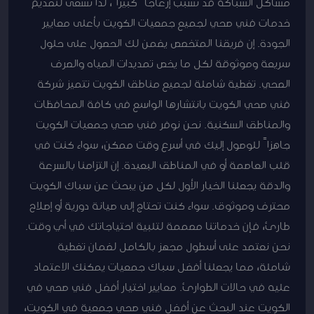
مشاكل السباكة قد تسبب إزعاجاً كبيراً، لذا نسعى لتقديم
خدمات فني صحي لجميع جمعيات الكويت بأعلى معايير
الجودة. إن فريقنا المتخصص يضمن لك الحصول على حلول
سريعة وموثوقة لكل ما يخص تمديدات المياه والصرف
الصحي. تغطية شاملة لجميع مناطق الكويت تتميز شركة
فني صحي الكويت بانتشارها الواسع في كافة المحافظات
والمناطق السكنية. نحن نوفر فني صحي جمعيات الكويت
جاهزاً للوصول إليك في أسرع وقت ممكن، سواء كنت في
قلب العاصمة أو في المناطق البعيدة. إن التزامنا بالسرعة
والدقة يجعلنا الخيار الأول لكل من يبحث عن سباك الكويت
محترف وموثوق. سواء كنت تحتاج إلى صيانة دورية أو إصلاح
طارئ، فإن خدماتنا مصممة لتلبية احتياجاتك في أي وقت.
نحن نعتمد على أسطول مجهز بالكامل لضمان تغطية
شاملة، مما يجعلنا أفضل سباك جمعيات يمكنك الاعتماد
عليه في حالات الطوارئ. معايير اختيار أفضل فني صحي في
الكويت عند البحث عن أفضل فني صحي جمعية في الكويت،