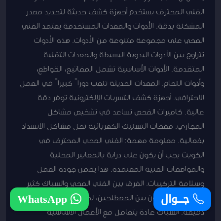
الفني المحترف يستخدم أجهزة كشف حديثة لتحديد مصدر
المشكلة بدقة. الأدوات والمعدات المستخدمة يعتمد الفني
الصحي على مجموعة متنوعة من الأدوات. هذه الأدوات
تتراوح بين الأدوات اليدوية البسيطة والمعدات التقنية
المتقدمة. الأدوات الأساسية تشمل المفاتيح، القواطع،
وأدوات اللحام. المعدات الحديثة تلعب دوراً كبيراً في العمل
الاحترافي. أجهزة كشف التسربات الإلكترونية توفر دقة
عالية. كاميرات الفحص تساعد في تشخيص مشاكل
المجاري. مضخات التسليك الكهربائية تحل مشاكل الانسداد
بفعالية. معلومة مهمة: الفني الصحي المحترف في
الكويت يجب أن يكون على دراية بالمعايير المحلية
والمواصفات الفنية المعتمدة. هذا يضمن جودة العمل
وسلامة التركيبات. الفرق بين الفني الصحي والسباك كثير
جـــوال
WhatsApp
من الناس يخلطون بين المصطلحين، لكن هناك فروقات
دقيقة. السباك عادة يتعامل مع الأعمال الأساسية