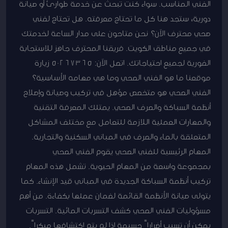
الفني المناسب. سواء كنت تبحث عن خدمة طوارئ أو صيانة
دورية، ستجد هنا كل ما تحتاج معرفته. هل تحتاج لفني
صحي محترف الآن؟ نحن متاحون على مدار الساعة لخدمتك
في جميع مناطق الكويت. فريقنا المحترف جاهز للاستجابة
الفورية لجميع احتياجاتك. اتصل الآن: 50267365 زيارة
موقعنا ما هو الفني الصحي وما هي مهامه الأساسية؟
الفني الصحي هو متخصص مؤهل في تركيب وصيانة وإصلاح
أنظمة السباكة والصرف الصحي. يمتلك المعرفة التقنية
والمهارات العملية اللازمة للتعامل مع مختلف المشاكل
المتعلقة بالماء والصرف في المباني السكنية والتجارية.
المهام الرئيسية للفني الصحي يقوم الفني الصحي
بمجموعة واسعة من المهام الحيوية. تشمل هذه المهام
تركيب أنظمة السباكة الجديدة في المباني قيد الإنشاء. كما
يتولى صيانة الأنظمة القائمة لضمان عملها بكفاءة. من أهم
مسؤوليات الفني الصحي كشف التسربات المائية. التسربات
يمكن أن تسبب أضراراً جسيمة إذا لم يتم اكتشافها مبكراً.