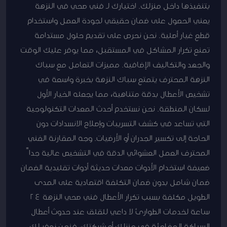
بتنفيذها داخل منزلك. اختيارك لـ فني صحي في النزهة
يعني الحصول على ضمان حقيقي لجودة العمل واستخدام
قطع غيار أصلية. نحن نحرص على تقديم حلول مستدامة
تمنع تكرار المشاكل في المستقبل، مما يوفر عليك الوقت
والجهد والتكاليف الإضافية. مميزات التعامل مع سباك
النزهة المحترف يتمتع سباك النزهة بخبرة واسعة في
تشخيص الأعطال بدقة متناهية، مما يجعله الخيار الأول
لسكان المنطقة. نحن نستخدم أحدث المعدات التكنولوجية
التي تساعد في كشف التسريبات وإصلاح الانسدادات دون
الحاجة إلى تكسير الجدران أو الأرضيات. وجه المقارنة الفني
المحترف العمل العشوائي الدقة في التشخيص عالية جداً
ضعيفة استخدام الأدوات معدات حديثة أدوات تقليدية الضمان
ضمان شامل بدون ضمان التكلفة اقتصادية على المدى
الطويل مكلفة بسبب تكرار الأعطال فني صحي النزهة 24
ساعة لخدمات الطوارئ لا داعي للقلق عند حدوث أعطال
السباكة المفاجئة في منزلك أو شركتك، فنحن نوفر لك