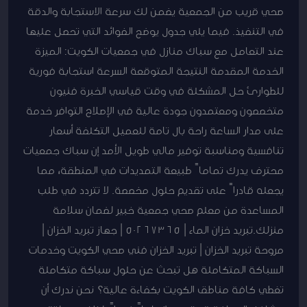
صحي قريب من الجمعية يضمن لك سرعة الاستجابة والدقة
في التنفيذ. فيما يلي جدول يوضح الفوائد التي تحصل عليها
عند التعامل مع سباك منازل في جمعيات الكويت: الميزة
الخدمة المقدمة النتيجة المتوقعة السرعة استجابة فورية
للطوارئ حل المشكلة في وقت قياسي الخبرة فنيون
متخصصون ومعتمدون جودة عالية في الإصلاح التوافر خدمة
على مدار الساعة راحة بال تامة للعميل التكلفة أسعار
تنافسية ومناسبة توفير مالي طويل الأمد إن سباك جمعيات
محترف يدرك تماماً طبيعة التمديدات في المنطقة، مما
يجعله قادراً على تقديم حلول مخصصة. لا تتردد في طلب
المساعدة من معلم صحي جمعية خبير لضمان سلامة
منزلك.تبريد خزان الماء | 50267365 | جهاز تبريد الخزان |
مروحة تبريد الخزان | تبريد الخزان فني صحي الكويت وخدمات
السباكة المتكاملة هل تبحث عن حلول سباكة متكاملة
تغطي كافة مناطق الكويت بكفاءة عالية؟ نحن ندرك أن