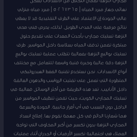
مجاري النزهة لضمان التخلص من الانسدادات بشكل
نهائي.جهاز مبرد المياه | 50267365 | مبرد مياه منزلي
عالي الجودة إن الاعتماد على الطرق التقليدية قد لا يعطي
نتائج مرضية على المدى الطويل. لذلك، يحرص فني صحي
النزهة تسليك مجاري بأحدث المعدات على تقديم حلول
مبتكرة تضمن تدفق المياه بسلاسة داخل المواسير. طرق
تسليك بواليع النزهة بفعالية تتطلب عملية تسليك بواليع
النزهة دقة عالية وخبرة فنية واسعة للتعامل مع مختلف
أنواع الانسدادات. نحن نستخدم تقنية الضغط الهيدروليكي
المتطورة التي تعمل على تفتيت الرواسب والدهون العالقة
داخل الأنابيب. تعد هذه الطريقة من أكثر الوسائل فعالية في
تسليك المجاري الكويت، حيث تضمن تنظيف المواسير من
الداخل دون التسبب في أي أضرار جانبية. الجودة والسرعة
هما شعارنا الدائم في كل مهمة نقوم بها. إصلاح انسداد
المجاري النزهة بدون تكسير من أكبر المخاوف التي تواجه
العملاء هي احتمالية تكسير الأرضيات أو الجدران أثناء عمليات