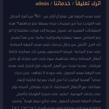
اترك تعليقاً
/
خدماتنا
/
admin
فني صحي النزهة هل تعلم أن أكثر من 80% من أضرار المنازل
في الكويت تبدأ من تسريبات مياه بسيطة يتم تجاهلها؟ هذه
المشكلات الصغيرة قد تتحول بسرعة إلى كوارث مكلفة إذا لم
يتم التعامل معها بمهارة واحترافية عالية. نحن هنا لنقدم
لك الحل الأمثل من خلال خدمات فني صحي النزهة المتاحة
على مدار الساعة. فريقنا المتخصص يضمن لك معالجة كافة
أعطال السباكة بدقة متناهية، سواء كنت في منزلك أو داخل
شركتك. عندما تبحث عن أفضل الخبراء، فإن اختيار فني صحي
في النزهة يعني الحصول على جودة لا تضاهى. نحن ندرك
تماماً أهمية الوقت، لذا نصل إليك بسرعة فائقة لإنهاء
معاناتك مع الأعطال المفاجئة. لا تترك مشاكل المياه تؤثر
على راحتك اليومية. اعتمد على خبرتنا الطويلة كأفضل
سباك النزهة لضمان الحصول على نتائج تدوم طويلاً وتلبي
كافة احتياجاتك بكفاءة.فنى صحى العدان | 50267365 |