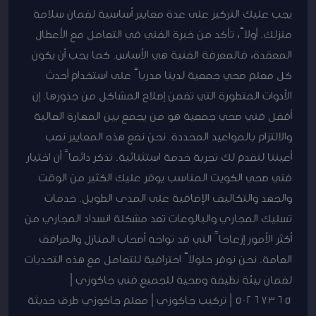
يجب عليك التركيز على عدة معايير أساسية لضمان سلامة
منزلك. أولاً، تأكد من خبرة الفني في التعامل مع الأعطال
المعقدة، فالمعرفة الفنية هي الأساس. كما يجب أن يكون
كل معلم صحي جمعية لدينا مدرباً على استخدام أحدث
الأدوات المتطورة التي تضمن إصلاح المشاكل من جذورها. إن
أفضل فني صحي جمعية هو من يجمع بين المهارة العالية
والالتزام بالمواعيد المحددة. نحن نضع هذه المعايير نصب
أعيننا لنقدم لك تجربة خدمة استثنائية. تذكر دائماً أن اختيار
فني صحي الكويت المناسب يوفر عليك الكثير من الوقت
والجهد والتكاليف الإضافية على المدى الطويل. خدمات
تسليك المجاري والبالوعات تعد مشكلة انسداد المجاري من
أكثر الأمور إزعاجاً التي قد تواجه أصحاب المنازل والمرافق
العامة. نحن نوفر حلولاً احترافية للتعامل مع هذه التحديات
لضمان بيئة نظيفة وصحية للجميع.فني جاكوزي |
50267365 | تركيب جاكوزي | معلم جاكوزي طرق حديثة