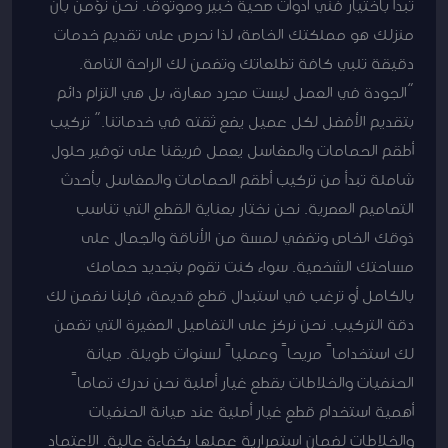
تبدأ باختيار فني ادوات صحية خبير وموثوق. نحن نؤمن بأن
منزلك هو مملكتك الخاصة، لذا نحرص على تقديم خدمات
دقيقة تلبي كافة تطلعاتك وتضمن لك الراحة التامة.
“الجودة في العمل ليست مجرد مهارة، بل هي التزام دائم
بتقديم الأفضل لكل عميل يضع ثقته في خدماتنا.” تركيب
أطقم الحمامات والمغاسل يعمل فريقنا على توفير حلول
شاملة تبدأ من تركيب أطقم الحمامات والمغاسل بأحدث
التصاميم العصرية. نحن نختار بعناية القطع التي تناسب
ذوقك الخاص وتضفي لمسة من الأناقة والجمال على
مساحتك الشخصية. سواء كنت تقوم بتجديد حمامك
بالكامل أو ترغب في استبدال قطع قديمة، فإننا نضمن لك
دقة التركيب. نحن نركز على التفاصيل الصغيرة التي تضمن
لك استخداماً مريحاً وعملياً لسنوات طويلة. صيانة
الحنفيات والخلاطات بقطع غيار أصلية نحن ندرك تماماً
أهمية استخدام قطع غيار أصلية عند صيانة الحنفيات
والخلاطات لضمان استمرارية عملها بكفاءة عالية. الاعتماد