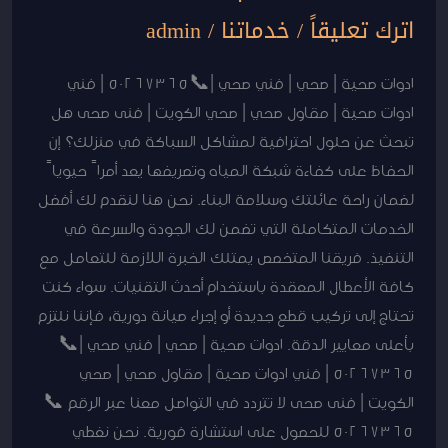
اترك تعليقاً
/
خدماتنا
/
admin
صحي
|
صحي
ادوات صحية | صحي | فني صحي |📞50267365 | فني
الكويت
ادوات صحية | مقاول صحي | صحي الكويت | فنى صحى هل
|
تبحث عن حلول احترافية لمشاكل السباكة في منزلك؟ إن
فنى
الحفاظ على كفاءة شبكة المياه وتصريفها يعد أمراً حيوياً
صحى
لضمان راحة عائلتك وسلامة البناء. نحن هنا لنقدم لك أفضل
الخدمات المتكاملة التي تضمن لك الجودة والسرعة في
التنفيذ. فريقنا المتخصص يمتلك الخبرة اللازمة للتعامل مع
كافة الأعطال المعقدة باستخدام أحدث التقنيات. سواء كنت
تحتاج إلى تركيب قطع جديدة أو إجراء صيانة دورية، فإننا نلتزم
بأعلى معايير الدقة. ادوات صحية | صحي | فني صحي |📞
50267365 | فني ادوات صحية | مقاول صحي | صحي
الكويت | فنى صحى لا تتردد في التواصل معنا عبر الرقم 📞
50267365 للحصول على استشارة فورية. نحن نغطي