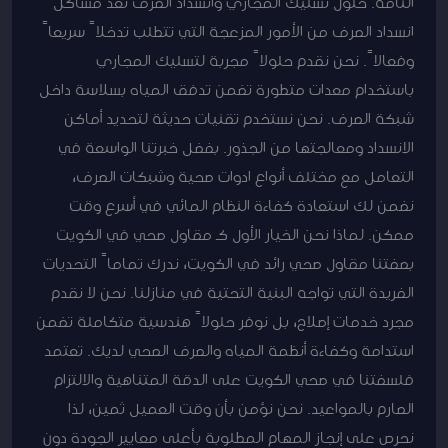
التامة. حلول تسليك المجاري وانسداد الصرف تعد مشاكل
انسداد الصرف من الأمور المزعجة التي تتطلب تدخلاً سريعاً
وفعالاً. نحن نقدم حلولاً مجربة لتسليك المجاري
باستخدام معدات متطورة تضمن تدفق المياه بسلاسة داخل
شبكة الصرف. نحن نستخدم تقنيات حديثة لتحديد أماكن
الانسداد ومعالجتها من الجذور. بفضل خبرتنا الواسعة في
التعامل مع مختلف أنواع ادوات صحية وشبكات الصرف،
نضمن لك استعادة كفاءة النظام المائي في أسرع وقت
ممكن. لماذا نحن الخيار الأول كـ مقاول صحي في الكويت
بصفتنا مقاول صحي رائد في الكويت، ندرك تماماً التحديات
الفريدة التي تواجه البنية التحتية في منازلنا. نحن لا نقدم
مجرد خدمات إصلاح، بل نوفر حلولاً هندسية متكاملة تضمن
استدامة وكفاءة أنظمة المياه والصرف الصحي لديك. تعتمد
فلسفتنا في صحي الكويت على الدقة المتناهية والالتزام
الصارم بالمواعيد. نحن نؤمن بأن وقت العميل ثمين، لذا
نحرص على إنجاز المهام المطلوبة بأعلى معايير الجودة دون