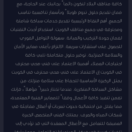
كافة مناطق البلاد لنكون دائماً بجانبك عند الحاجة، مع
ضمان تقديم حلول تدوم طويلاً وبأسعار تنافسية تناسب
الجميع. أهم النقاط الرئيسية تقديم خدمات سباكة شاملة
ومحترفة في جميع مناطق الكويت. استخدام أحدث التقنيات
لضمان جودة التركيب والصيانة. سهولة التواصل الفوري
للحصول على استشارات سريعة. الالتزام بأعلى معايير الأمان
والسلامة المنزلية. توفير حلول متكاملة تلبي كافة
احتياجات العملاء. أهمية الاعتماد على فني صحي محترف
في الكويت إن الاعتماد على فني صحي محترف في الكويت
يمثل الركيزة الأساسية للحفاظ على سلامة منزلك من
مشاكل السباكة المتكررة. عندما تختار خبيراً مؤهلاً، فإنك
تضمن تنفيذ كافة الأعمال وفقاً للمعايير الفنية المعتمدة،
مما يقلل من احتمالية حدوث تسربات أو أعطال مفاجئة في
شبكات المياه والصرف. يمتلك الفني المتخصص الخبرة
العميقة للتعامل مع الأعطال المعقدة التي قد تؤدي إلى
تلفيات كبيرة في هيكل المبنى إذا تم التعامل معها بشكل