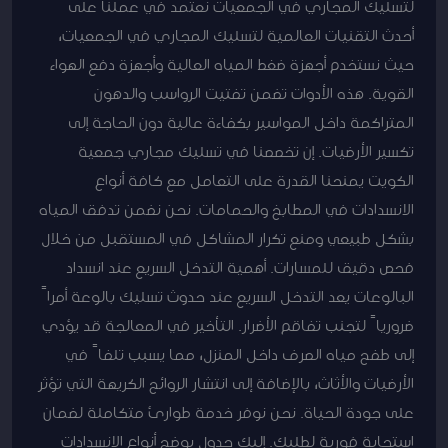
لتسليك المجاري في الجمعيات نعتمد في عملنا على
أحدث التقنيات العالمية لتسليك المجاري في الجمعيات،
حيث نستخدم أجهزة ضغط المياه العالية وأجهزة دفع الهواء
القوية. هذه الأدوات تضمن تفتيت الرواسب والدهون
المتراكمة داخل المواسير بكفاءة عالية دون الحاجة إلى
تكسير الأرضيات. إن تخصصنا في تسليك مجاري جمعية
الكويت يمنحنا القدرة على التعامل مع كافة أنواع
الانسدادات في المطابخ والحمامات. نحن نضمن تدفق المياه
بشكل طبيعي ومنع تكرار المشاكل في المستقبل من خلال
فحص دقيق للمسارات. أهمية التدخل السريع عند انسداد
البالوعات يعد التدخل السريع عند حدوث تسليك بالوعة أمراً
ضرورياً لتجنب تفاقم الأضرار. التأخير في المعالجة قد يؤدي
إلى طفح مياه الصرف داخل المنزل، مما يسبب تلفاً في
الأرضيات والأثاث، بالإضافة إلى انتشار الروائح الكريهة التي تؤثر
على جودة الحياة. نحن نوفر خدمة طوارئ متكاملة لضمان
استجابة فورية لطلبك. إليك جدول يوضح أنواع الانسدادات