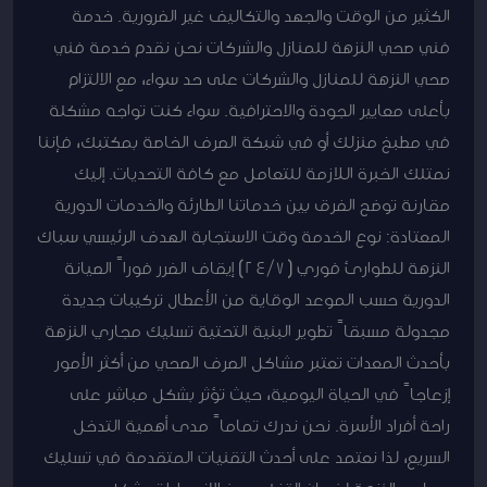
الكثير من الوقت والجهد والتكاليف غير الضرورية. خدمة
فني صحي النزهة للمنازل والشركات نحن نقدم خدمة فني
صحي النزهة للمنازل والشركات على حد سواء، مع الالتزام
بأعلى معايير الجودة والاحترافية. سواء كنت تواجه مشكلة
في مطبخ منزلك أو في شبكة الصرف الخاصة بمكتبك، فإننا
نمتلك الخبرة اللازمة للتعامل مع كافة التحديات. إليك
مقارنة توضح الفرق بين خدماتنا الطارئة والخدمات الدورية
المعتادة: نوع الخدمة وقت الاستجابة الهدف الرئيسي سباك
النزهة للطوارئ فوري (24/7) إيقاف الضرر فوراً الصيانة
الدورية حسب الموعد الوقاية من الأعطال تركيبات جديدة
مجدولة مسبقاً تطوير البنية التحتية تسليك مجاري النزهة
بأحدث المعدات تعتبر مشاكل الصرف الصحي من أكثر الأمور
إزعاجاً في الحياة اليومية، حيث تؤثر بشكل مباشر على
راحة أفراد الأسرة. نحن ندرك تماماً مدى أهمية التدخل
السريع، لذا نعتمد على أحدث التقنيات المتقدمة في تسليك