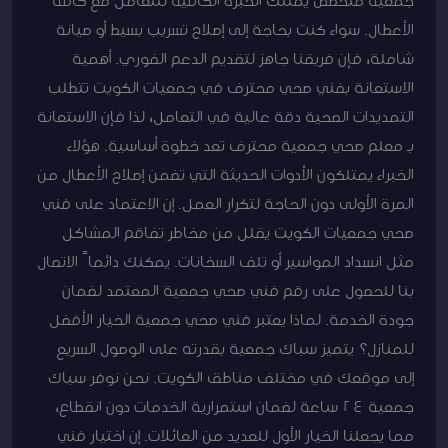
الأعطال. سواء كنت بحاجة إلى إصلاح تسريب بسيط أو صيانة
شاملة، فإن فريقنا جاهز لتقديم الدعم الفوري. أهمية
الاستعانة بفني صحي محترف في جمعيات الكويت تتطلب
التمديدات الصحية دقة عالية في التعامل، لذا فإن الاستعانة
بـ معلم صحي جمعية محترف تعد خطوة أساسية. هؤلاء
الخبراء يمتلكون الأدوات الحديثة التي تضمن إصلاح الأعطال من
المرة الأولى دون الحاجة لتكرار العمل. إن الاعتماد على فني
صحي جمعيات الكويت يقلل من مخاطر تفاقم المشاكل
مثل انسداد المواسير أو تلف السخانات. يمكنك دائماً الاتصال
بنا للحصول على رقم فني صحي جمعية المعتمد لضمان
جودة الخدمة. لماذا يعتبر فني صحي جمعية الخيار الأفضل
للمنازل؟ يتميز سباك جمعية بقدرته على الوصول السريع
إلى موقعك في مختلف مناطق الكويت. نحن نوفر سباك
جمعية 24 ساعة لضمان استمرارية الخدمات دون انقطاع،
مما يجعلنا الخيار الأول للعديد من العائلات. إن اختيار فني