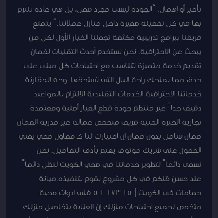
تأخير أو إهمال. “الجودة ليست مجرد فعل، بل هي عادة نلتزم
بها في كل تفصيلة صغيرة داخل منازل عملائنا.” يتمتع
فريقنا ببرامج تدريبية مكثفة تجعلنا الخيار الأول لكل من
يبحث عن الاحترافية. نحن نستخدم أحدث التقنيات لضمان
تقديم خدمة متميزة تتناسب مع احتياجات كل مبنى على
حدة، مما يمنحك راحة البال التي تستحقها. وجه المقارنة
خدماتنا الاحترافية الخدمات التقليدية الالتزام بالمواعيد
دقيق جداً غير منتظم جودة قطع الغيار أصلية ومعتمدة
تجارية الخبرة الفنية فريق متخصص عمالة غير مدربة الضمان
ضمان شامل بدون ضمان إن اختيارك لنا كـ مقاول صحي يعني
الحصول على شريك موثوق يهتم بأدق التفاصيل. نحن
نسعى دائماً لتطوير خدماتنا في صحي الكويت لنظل دائماً
عند حسن ظنكم في كل مشروع نقوم بتنفيذه.صيانة
حمامات في الكويت | 50267365 فني ادوات صحية
متخصص لجميع احتياجات منزلك إن العناية بتفاصيل منزلك