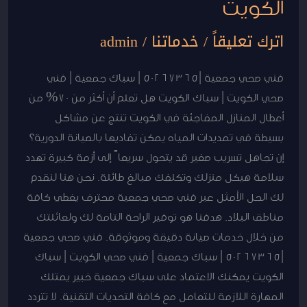
الكويت
اترك تعليقاً
/
خدماتنا
/
admin
فني صحي جمعية |50267365 | سباك جمعية | فني
صحي الكويت | سباك الكويت هل تعلم أن أكثر من 70% من
أعطال المنازل المفاجئة في الكويت تنتج عن مشاكل
بسيطة في تمديدات المياه يمكن تفاديها بالصيانة الدورية؟
إن تجاهل تسريب صغير قد يتحول سريعاً إلى أزمة كبيرة تهدد
سلامة هيكل منزلك وتكلفك مبالغ طائلة. نحن هنا لنقدم
لك الحل الأمثل عبر فني صحي جمعية محترف يغطي كافة
مناطق البلاد. هدفنا هو توفير الراحة التامة لك ولعائلتك
من خلال خدمات صيانة دقيقة وموثوقة. فني صحي جمعية
|50267365 | سباك جمعية | فني صحي الكويت | سباك
الكويت يمكنك الاعتماد على سباك جمعية خبير يمتلك
المهارة اللازمة للتعامل مع كافة التحديات التقنية. لا تتردد