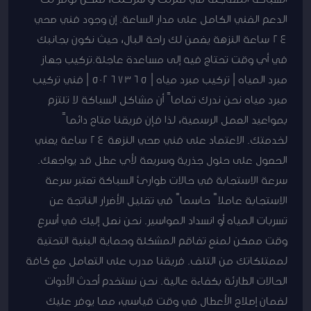
الدعم الفني الكامل على مدار الساعة. إن وجود فني صحي
24 ساعة النزهة يضمن لك راحة البال، حيث نكون بجانبك
في أي وقت تحتاج فيه إلى مساعدة عاجلة.تركيب جهاز
مبرد المياه | تركيب مبرد مياه | 50267365 | فني تركيب
مبرد مياه نحن ندرك تماماً أن مشاكل السباكة لا تلتزم
بمواعيد العمل الرسمية، لذا فإن فريقنا متاح دائماً
لخدمتك. الاعتماد على فني صحي النزهة 24 ساعة يعني
الحصول على حلول جذرية وسريعة لأي عطل قد يواجهك.
سرعة الاستجابة في حالات طوارئ السباكة تعتبر سرعة
الاستجابة عاملاً حاسماً في تقليل الأضرار الناتجة عن
تسربات المياه أو انسداد المواسير. نحن نصل إليك في أسرع
وقت ممكن لمنع تفاقم المشكلة وحماية البنية التحتية
لممتلكاتك من التلف. فريقنا مدرب على التعامل مع كافة
الحالات الطارئة بكفاءة عالية. نحن نستخدم أحدث الأدوات
لضمان إصلاح الأعطال في وقت قياسي، مما يوفر عليك