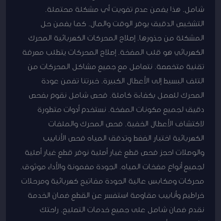
شامل. هذا يضمن عدم تفويت أي مشكلة محتملة.
التشخيص الدقيق يوفر الوقت والمال. كما يضمن حل
المشكلة من جذورها. إصلاح المحركات الكهربائية المحرك
الكهربائي هو قلب المضخة. إصلاح المحركات يتطلب معرفة
تقنية متخصصة. نتعامل مع جميع مشاكل المحركات من
التلف البسيط إلى الأعطال الكبيرة. خبرتنا تضمن عودة
المحرك للعمل بكفاءة كاملة. فحص شامل نقوم بفحص
دقيق لجميع مكونات المضخة. نستخدم أدوات متطورة
لاكتشاف الأعطال الخفية. فحص المحرك والملفات
الكهربائية اختبار الضغط وتدفق المياه فحص الأنابيب
والوصلات احجز فحص قطع غيار أصلية نوفر قطع غيار أصلية
لجميع أنواع مضخات المياه. الجودة مضمونة والأداء موثوق.
محركات ومكابس عالية الجودة مفاتيح كهربائية ومرحلات
خراطيم وأنابيب مقاومة استفسر عن القطع ضمان الخدمة
نقدم ضمان شامل على جميع خدمات التصليح. راحتك