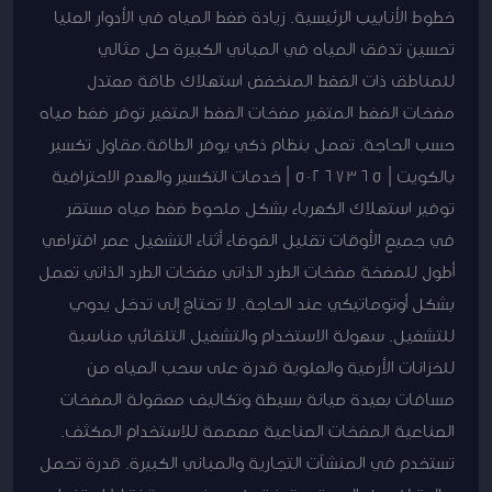
خطوط الأنابيب الرئيسية. زيادة ضغط المياه في الأدوار العليا
تحسين تدفق المياه في المباني الكبيرة حل مثالي
للمناطق ذات الضغط المنخفض استهلاك طاقة معتدل
مضخات الضغط المتغير مضخات الضغط المتغير توفر ضغط مياه
حسب الحاجة. تعمل بنظام ذكي يوفر الطاقة.مقاول تكسير
بالكويت | 50267365 | خدمات التكسير والهدم الاحترافية
توفير استهلاك الكهرباء بشكل ملحوظ ضغط مياه مستقر
في جميع الأوقات تقليل الضوضاء أثناء التشغيل عمر افتراضي
أطول للمضخة مضخات الطرد الذاتي مضخات الطرد الذاتي تعمل
بشكل أوتوماتيكي عند الحاجة. لا تحتاج إلى تدخل يدوي
للتشغيل. سهولة الاستخدام والتشغيل التلقائي مناسبة
للخزانات الأرضية والعلوية قدرة على سحب المياه من
مسافات بعيدة صيانة بسيطة وتكاليف معقولة المضخات
الصناعية المضخات الصناعية مصممة للاستخدام المكثف.
تستخدم في المنشآت التجارية والمباني الكبيرة. قدرة تحمل