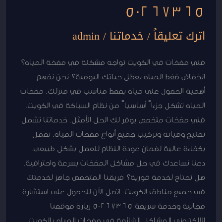
50267365
اترك تعليقاً
/
خدماتنا
/
admin
فني مضخات في الكويت تواجه مشكلة في مضخة المياه؟
انخفاض ضغط المياه يعطل حياتك اليومية؟ نحن نفهم
أهمية الحصول على مياه بضغط مناسب في منزلك. مضخات
المياه تشكل جزءاً أساسياً من نظام السباكة في الكويت.
فني مضخات متخصص يوفر لك الحل الأمثل. خدماتنا تشمل
تصليح وصيانة وتركيب جميع أنواع مضخات المياه. نعمل
بكفاءة عالية لضمان عودة النظام للعمل بشكل طبيعي.
دعنا نساعدك في حل مشاكل المضخات بسرعة واحترافية.
هل تحتاج لخدمة فورية؟ فريقنا المتخصص جاهز لخدمتك
في جميع مناطق الكويت. اتصل الآن للحصول على استشارة
مجانية وخدمة سريعة 50267365 زيارة موقعنا
الإلكتروني المشاكل الشائعة في مضخات المياه بالكويت