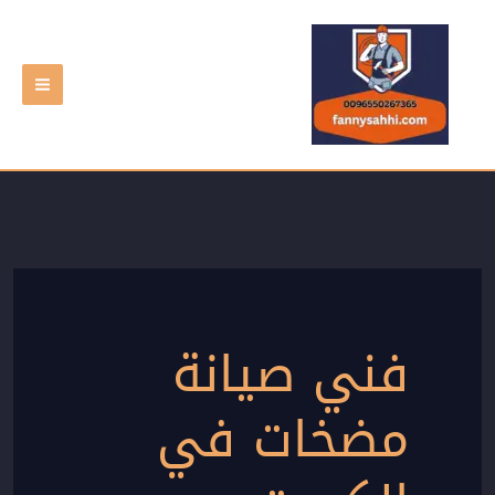
خطي
لى
لمحتوى
فني صيانة
مضخات في