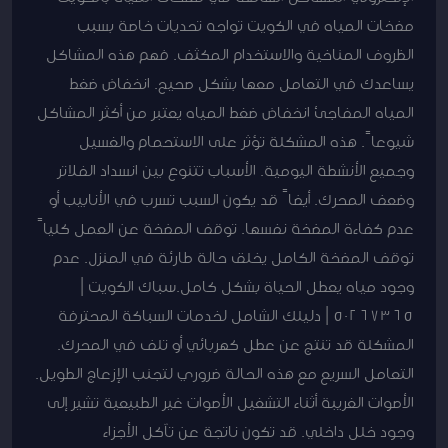
مضخات المياه في الكويت تواجه تحديات خاصة بسبب
الظروف المناخية والاستخدام المكثف. فهم هذه المشاكل
يساعدك في التعامل معها بشكل صحيح. انخفاض ضغط
المياه المفاجئ انخفاض ضغط المياه يعتبر من أكثر المشاكل
شيوعاً. هذه المشكلة تؤثر على الاستحمام والغسيل
وجميع الأنشطة اليومية. الأسباب تتنوع بين انسداد الفلاتر
وضعف المحرك. أيضاً قد يكون السبب تسرب في الأنابيب أو
عدم كفاءة المضخة نفسها. توقف المضخة عن العمل كلياً
توقف المضخة الكامل يخلق حالة طارئة في المنزل. عدم
وجود مياه يعطل الحياة بشكل كامل.سباك الكويت |
50267365 | دليلك الشامل لخدمات السباكة المحترفة
المشكلة قد تنتج عن عطل كهربائي أو تلف في المحرك.
التعامل السريع مع هذه الحالة ضروري لتجنب الإزعاج الطويل.
الأصوات الغريبة أثناء التشغيل الأصوات غير الطبيعية تشير إلى
وجود خلل داخلي. قد تكون ناتجة عن تآكل الأجزاء