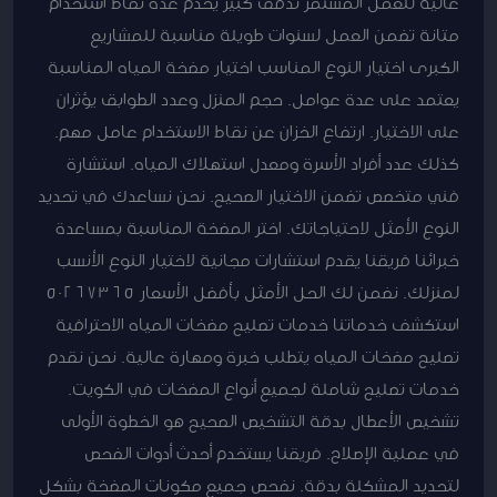
عالية للعمل المستمر تدفق كبير يخدم عدة نقاط استخدام
متانة تضمن العمل لسنوات طويلة مناسبة للمشاريع
الكبرى اختيار النوع المناسب اختيار مضخة المياه المناسبة
يعتمد على عدة عوامل. حجم المنزل وعدد الطوابق يؤثران
على الاختيار. ارتفاع الخزان عن نقاط الاستخدام عامل مهم.
كذلك عدد أفراد الأسرة ومعدل استهلاك المياه. استشارة
فني متخصص تضمن الاختيار الصحيح. نحن نساعدك في تحديد
النوع الأمثل لاحتياجاتك. اختر المضخة المناسبة بمساعدة
خبرائنا فريقنا يقدم استشارات مجانية لاختيار النوع الأنسب
لمنزلك. نضمن لك الحل الأمثل بأفضل الأسعار 50267365
استكشف خدماتنا خدمات تصليح مضخات المياه الاحترافية
تصليح مضخات المياه يتطلب خبرة ومهارة عالية. نحن نقدم
خدمات تصليح شاملة لجميع أنواع المضخات في الكويت.
تشخيص الأعطال بدقة التشخيص الصحيح هو الخطوة الأولى
في عملية الإصلاح. فريقنا يستخدم أحدث أدوات الفحص
لتحديد المشكلة بدقة. نفحص جميع مكونات المضخة بشكل