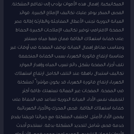
الميكانيكية. إهمال هذه الأصوات يؤدي إلى تفاقم المشكلة.
الفحص المبكر يوفر عليك تكاليف الإصلاح الكبيرة. فوائد
الصيانة الدورية تجنب الأعطال المفاجئة والطارئة إطالة عمر
المضخة الافتراضي توفير تكاليف الإصلاحات الكبيرة الحفاظ
على كفاءة استهلاك الطاقة ضمان ضغط مياه مستقر
ومناسب مخاطر إهمال الصيانة توقف المضخة في أوقات غير
مناسبة ارتفاع فاتورة الكهرباء بسبب الكفاءة المنخفضة
تلف أجزاء المضخة بشكل دائم تسرب المياه وإهدار الموارد
تكاليف استبدال باهظة عند التلف الكامل ارتفاع استهلاك
الكهرباء ارتفاع فاتورة الكهرباء قد يكون مؤشراً لمشكلة
في المضخة. المضخات غير الفعالة تستهلك طاقة أكثر
لتحقيق نفس الأداء. الصيانة الدورية تساعد في الحفاظ على
كفاءة استهلاك الطاقة. فحص المحرك والأجزاء الكهربائية
يضمن الأداء الأمثل. اكتشف المشكلة مع خبرائنا فريقنا يقدم
خدمة فحص شامل لتحديد المشكلة بدقة. نستخدم أحدث
الأدوات لضمان التشخيص الصحيح احجز موعد فحص الآن أنواع