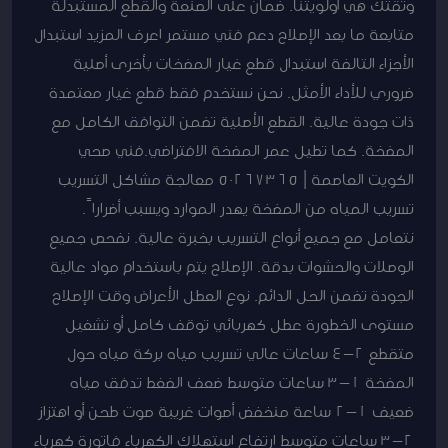
وثقتك هي أولويتنا. ضمان على الصنعة والقطع المستبدلة
متابعة ما بعد الإصلاح دعم فني مستمر اعرف المزيد استبدال
الأجزاء التالفة استبدال قطع غيار المضخات بأخرى أصلية
ضروري للأداء الأمثل. نحن نستخدم فقط قطع غيار معتمدة
ذات جودة عالية. القطع الأصلية تضمن التوافق الكامل مع
المضخة. كما تطيل عمر المضخة الافتراضي.فني صحي
الكويت العاصمة | 50267365 معالجة مشاكل التسريب
تسريب المياه من المضخة يهدر الموارد ويسبب أضراراً.
نتعامل مع جميع أنواع التسريب بخبرة عالية. نفحص جميع
الوصلات والحشوات بدقة. الإصلاح يتم باستخدام مواد عالية
الجودة تضمن الحل الدائم. نوع العطل الأعراض وقت الإصلاح
مستوى الخطورة عطل كهربائي توقف كامل أو تشغيل
متقطع 2-4 ساعات عالي تسريب مياه بركة مياه حول
المضخة 1-3 ساعات متوسط ضعف الضغط تدفق مياه
ضعيف 1-2 ساعة منخفض أصوات غريبة صوت طحن أو اهتزاز
2-3 ساعات متوسط ارتفاع استهلاك الكهرباء فاتورة كهرباء