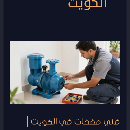
الكويت
فني
مضخات
في
الكويت
|
50267365
فني مضخات في الكويت |