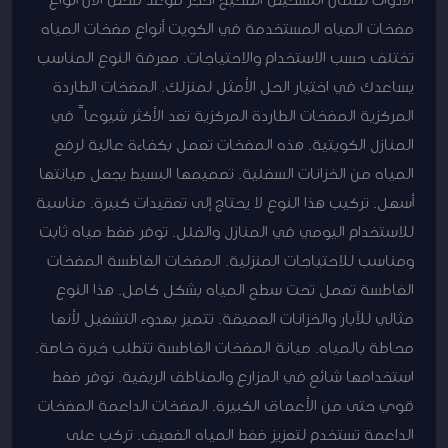
مضخات المياه المستخدمة في الكويت أنواع مضخات المياه
تختلف حسب الاستخدام والاحتياجات. معرفة النوع المناسب
يساعدك في اختيار الحل الأمثل لمنزلك. المضخات الطاردة
المركزية المضخات الطاردة المركزية تعد الأكثر شيوعاً في
المنازل الكويتية. هذه المضخات تعمل بكفاءة عالية لرفع
المياه من الخزانات السفلية. تصميمها البسيط يجعل صيانتها
أسهل. تركيب هذا النوع لا يحتاج إلى تعقيدات كبيرة. مناسبة
للاستخدام اليومي في المنازل والفلل. توفر ضغط مياه ثابت
ومناسب للاحتياجات المنزلية. المضخات الغاطسة المضخات
الغاطسة تعمل تحت سطح المياه بشكل كامل. هذا النوع
مثالي للآبار والخزانات العميقة. تتميز بهدوء التشغيل لأنها
محاطة بالمياه. صيانة المضخات الغاطسة تتطلب خبرة خاصة.
استخدامها شائع في المزارع والمناطق الريفية. توفر ضغط
قوي حتى من الأعماق الكبيرة. المضخات الداعمة المضخات
الداعمة تستخدم لتعزيز ضغط المياه الضعيف. تركب على