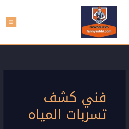
خطي
لى
لمحتوى
فني كشف
تسربات المياه