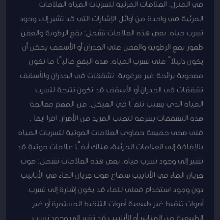
في المنزل. العلامات المرئية لتسربات المياه العلامات
المرئية هي واحدة من أوائل الإشارات التي قد تشير إلى وجود
تسرب مياه. بعض هذه العلامات تشمل: بقع الرطوبة والعفن
ظهور بقع الرطوبة والعفن على الجدران أو الأسقف يمكن أن
يكون دليلاً على تسرب المياه. هذه البقع غالبًا ما تكون
مصحوبة برائحة غير مرغوبة. تشققات في الجدران والأسقف
تشققات في الجدران أو الأسقف قد تكون نتيجة لتسرب
المياه الذي يسبب تلفًا في الهيكل. من المهم معالجة
هذه التشققات بسرعة لتجنب المزيد من الأضرار. اقرا ايضا :
فنى صحى جميعة حصاوى العلامات الصوتية لتسربات المياه
بالإضافة إلى العلامات المرئية، هناك أيضًا علامات صوتية قد
تشير إلى وجود تسرب مياه. بعض هذه العلامات تشمل: صوت
جريان الماء في الأنابيب سماع صوت جريان الماء في الأنابيب
دون وجود استخدام فعلي للماء قد يكون إشارة إلى تسرب.
أصوات تنقيط غير طبيعية أصوات التنقيط المستمرة أو غير
الطبيعية من الصنابير أو الأنابيب قد تشير إلى وجود تسرب.