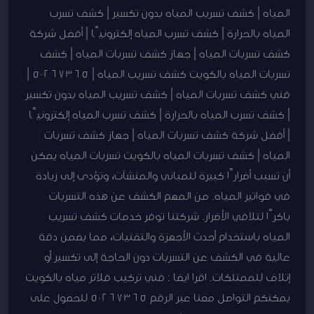
شركة
المياه | كشف تسريب المياه بدون تكسير | كشف تسرب
كشف
المياه بالحرارة | كشف تسرب المياه إلكترونيًا | أفضل شركة
تسربات
كشف تسربات المياه | جهاز كشف تسربات المياه | كشف
المياه
تسربات المياه بالكويت كشف تسريب المياه | 50267365 |
|
فني كشف تسربات المياه | كشف تسريب المياه بدون تكسير
جهاز
| كشف تسرب المياه بالحرارة | كشف تسرب المياه إلكترونيًا
كشف
| أفضل شركة كشف تسربات المياه | جهاز كشف تسربات
تسربات
المياه | كشف تسربات المياه بالكويت تسربات المياه يمكن
المياه
أن تسبب أضرارًا كبيرة للمباني والمنشآت، وتؤدي إلى زيادة
|
في فواتير المياه. من المهم الكشف عن هذه التسربات
كشف
باكرًا لتلافي الأضرار. شركتنا توفر خدمات كشف تسريب
تسربات
المياه باستخدام أحدث الأجهزة والتقنيات، مما يضمن دقة
المياه
عالية في الكشف عن التسربات دون الحاجة إلى تكسير أو
بالكويت
إتلاف للممتلكات. اقرا ايضا : فني تركيب فلاتر مياه بالكويت
يمكنكم التواصل معنا عبر الرقم 50267365 للحصول على