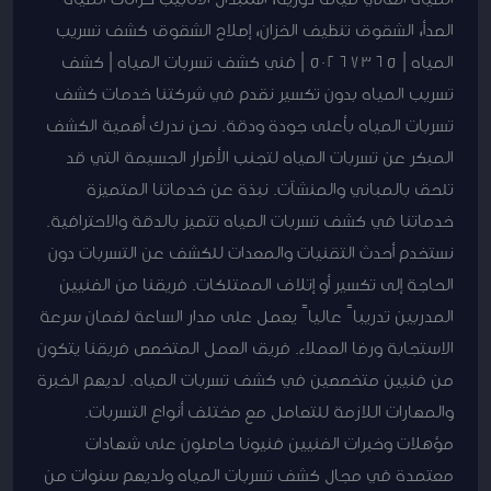
الصدأ، الشقوق تنظيف الخزان، إصلاح الشقوق كشف تسريب
المياه | 50267365 | فني كشف تسربات المياه | كشف
تسريب المياه بدون تكسير نقدم في شركتنا خدمات كشف
تسربات المياه بأعلى جودة ودقة. نحن ندرك أهمية الكشف
المبكر عن تسربات المياه لتجنب الأضرار الجسيمة التي قد
تلحق بالمباني والمنشآت. نبذة عن خدماتنا المتميزة
خدماتنا في كشف تسربات المياه تتميز بالدقة والاحترافية.
نستخدم أحدث التقنيات والمعدات للكشف عن التسربات دون
الحاجة إلى تكسير أو إتلاف الممتلكات. فريقنا من الفنيين
المدربين تدريباً عالياً يعمل على مدار الساعة لضمان سرعة
الاستجابة ورضا العملاء. فريق العمل المتخصص فريقنا يتكون
من فنيين متخصصين في كشف تسربات المياه. لديهم الخبرة
والمهارات اللازمة للتعامل مع مختلف أنواع التسربات.
مؤهلات وخبرات الفنيين فنيونا حاصلون على شهادات
معتمدة في مجال كشف تسربات المياه ولديهم سنوات من