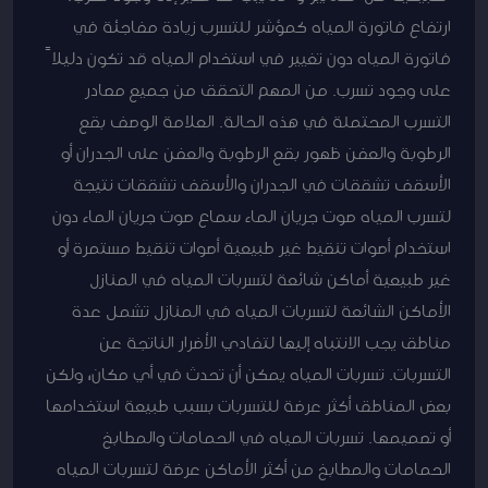
ارتفاع فاتورة المياه كمؤشر للتسرب زيادة مفاجئة في
فاتورة المياه دون تغيير في استخدام المياه قد تكون دليلاً
على وجود تسرب. من المهم التحقق من جميع مصادر
التسرب المحتملة في هذه الحالة. العلامة الوصف بقع
الرطوبة والعفن ظهور بقع الرطوبة والعفن على الجدران أو
الأسقف تشققات في الجدران والأسقف تشققات نتيجة
لتسرب المياه صوت جريان الماء سماع صوت جريان الماء دون
استخدام أصوات تنقيط غير طبيعية أصوات تنقيط مستمرة أو
غير طبيعية أماكن شائعة لتسربات المياه في المنازل
الأماكن الشائعة لتسربات المياه في المنازل تشمل عدة
مناطق يجب الانتباه إليها لتفادي الأضرار الناتجة عن
التسربات. تسربات المياه يمكن أن تحدث في أي مكان، ولكن
بعض المناطق أكثر عرضة للتسربات بسبب طبيعة استخدامها
أو تصميمها. تسربات المياه في الحمامات والمطابخ
الحمامات والمطابخ من أكثر الأماكن عرضة لتسربات المياه