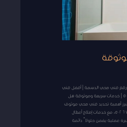
رقم فني صحي الدسمة | أفضل فني
صحي في الدسمة | فني صحي مضمون الدسمة | أرخص فني صحي الدسمة فني صحي بالدسمة | 50267365 | خدمات سريعة وموثوقة هل
ياه بنسبة تصل إلى 30% سنوياً؟ هذه الحقيقة تبرز أهمية تحديد فني صحي موثوق
في الدسمة فور ملاحظة أي عطل. فريق فني صحي الكويت الدسمة يقدم استجابة سريعة عبر الرقم 50267365، مع خدمات إصلاح أعطال
رة عملية يضمن حلولاً دائمة