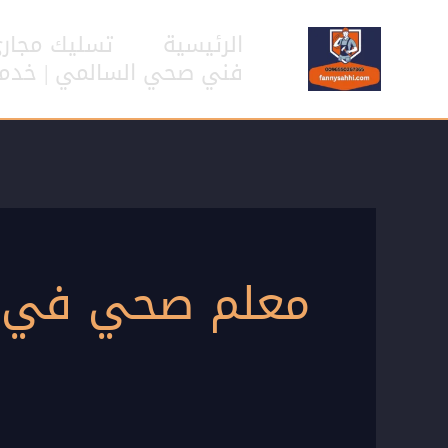
خطي
لى
الرئيسية
تسليك مجار
لمحتوى
فني صحي السالمي | خدمات سب
معلم صحي في 