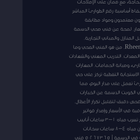
حاجة، مع ضمان على الإصلاحات
 تسليك مجاري نقاط أساسية رقم الطوارئ المباشر
حي. فنيون معتمدون ومواد مطابقة
سعار. لمحة عن فني صحي الدسمة
لمنازل والمباني التجارية.
الاستجابة المحلية تضمن تدخل فوري مع أدوات حديثة وقطع غيار معتمدة من علامات مثل GROHE وRheem. من هو الفني الصحي وما
معدات. التدريب المهني والشهادات
اري، وصيانة الحمامات. المهارات
الاستجابة التغطية تركز على حي
رئ تعمل على مدار اليوم، مما
ي الكويت الدسمة عن الخيارات
حص دقيق لتقليل تكرار الأعطال.
ة في الأسعار وإصدار فواتير
مفصلة يجعل الاختيار أكثر وضوحاً للمستهلك. الخدمة الزمن النموذجي للاستجابة المواد المستخدمة تصليح تسرب مياه 1–3 ساعات أنابيب
نحاسية وبلاستيكية معتمدة سليك مجاري 2–5 ساعات أدوات ضغط كهربائية وكيماويات آمنة تركيب سخان مياه 4–8 ساعات سخانات
Rheem وقطع غيار أصلية فحص شامل للمنشأة 1–2 يوم كاميرات فحص أنابيب ومعدات معايرة فني صحي في الدسمة | 50267365 فني