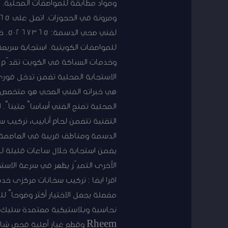
ومواد مطابقة للمواصفات المحلية. 
لفن
للمواصفات الكويتية. استجابة سريع
وخدمات السباكة في الكويت تقدّم خد
هي خبراته الفني الصحي هو متخصص ف
المحلية تمنح الفني أساساً متيناً. 
التقنية تتضمن لحام أنابيب، تركيب 
الدسمة ومناطق قريبة في العاصمة ال
يضمن استجابة خلال ساعات قليلة للح
الأخرى التميّز يظهر في سرعة الاست
اقرا ايضا : تركيب سخانات مركزى خدم