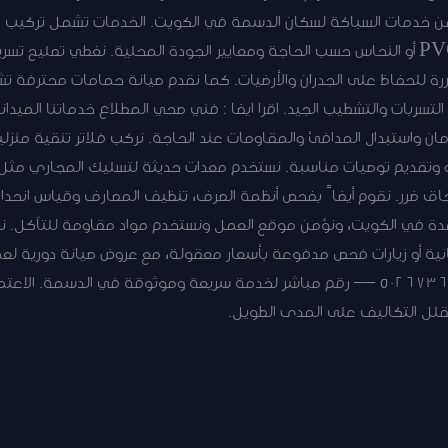
 خدمات السباكة لسكان الدسمة في الكويت. الخدمات تشمل تركيب مو
التالفة بأنواع مثل بولي بروبيلين، PVC أو النحاس حسب الحاجة ومعايير الجودة المحلية. ن
ررة للحفاظ على الجدران والأرضيات. كما نقدم صيانة حمامات محترفة 
لتسربات والتشطيب الجيد. اقرا ايضا : فني صحي المطلاع خدماتنا الميدا
ه وتقديم توصيات مناسبة. نستخدم معدات حديثة لتسليك المجاري مثل
حاق ضرر. نقوم أيضاً بفحص أنظمة الصرف، تنظيف المصارف وقياس انحدا
عتمدة في الكويت، ونؤمن موقع العمل ونستخدم مواد مقاومة للتآكل. نزو
نية أو زيارات فحص مدفوعة بأسعار معقولة، مع عروض صيانة دورية لعمل
تقييم فوري أو طوارئ، اتصل على 50267365 — رقم مباشر لخدمة سريعة وموثوقة في 
لل التكاليف على المدى الطويل.