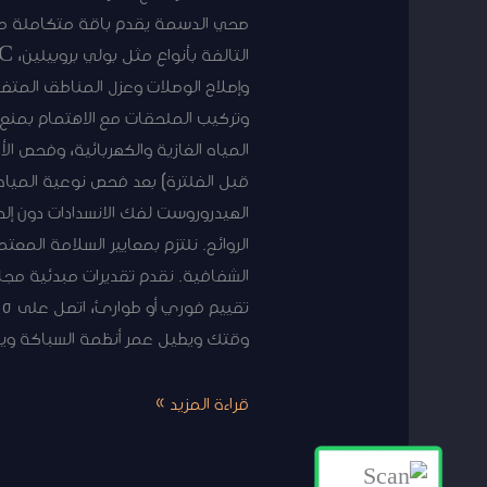
صحي الدسمة يقدم باقة متكاملة من
وإصلاح الوصلات وعزل المناطق المتض
وتركيب الملحقات مع الاهتمام بمنع ا
قبل الفلترة) بعد فحص نوعية الميا
الهيدروروست لفك الانسدادات دون إل
الروائح. نلتزم بمعايير السلامة الم
الشفافية. نقدم تقديرات مبدئية مجا
وقتك ويطيل عمر أنظمة السباكة ويق
قراءة المزيد »