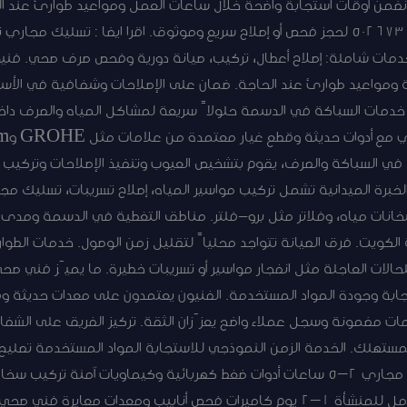
نضمن أوقات استجابة واضحة خلال ساعات العمل ومواعيد طوارئ عند ال
ومرونة في الحجوزات. اتصل على 50267365 لحجز فحص أو إصلاح سريع وموثوق. اقرا ايضا :
ي صحي الدسمة: 50267365. خدمات شاملة: إصلاح أعطال، تركيب، صيانة دورية وفحص صرف ص
ة ومواعيد طوارئ عند الحاجة. ضمان على الإصلاحات وشفافية في الأ
مات السباكة في الدسمة حلولاً سريعة لمشاكل المياه والصرف داخل ا
ي السباكة والصرف، يقوم بتشخيص العيوب وتنفيذ الإصلاحات وتركيب ال
الخبرة الميدانية تشمل تركيب مواسير المياه، إصلاح تسريبات، تسليك مج
سخانات مياه، وفلاتر مثل برو-فلتر. مناطق التغطية في الدسمة ومدى 
كويت. فرق الصيانة تتواجد محلياً لتقليل زمن الوصول. خدمات الطوا
الات العاجلة مثل انفجار مواسير أو تسريبات خطيرة. ما يميّز فني صح
جابة وجودة المواد المستخدمة. الفنيون يعتمدون على معدات حديثة وف
ات مضمونة وسجل عملاء واضح يعزّزان الثقة. تركيز الفريق على الشفافي