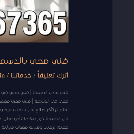
فني صحي بالدسمة | 50267365 | خدمات سريعة 
اترك تعليقاً
/
خدماتنا
/
in
فني صحي الدسمة | فني صحي في ال
صحية، تركيب وصيانة معدات منزلية 