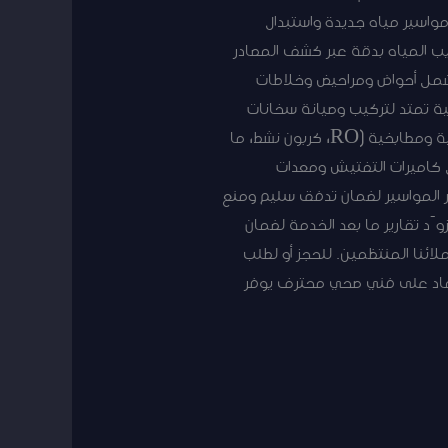
اسير مياه جديدة واستبدال
غطي تصليح تسريب المياه بدقة عبر كشف المصادر
تشمل أحواض ومراحيض وخلاطات
نية تمتد لتركيب وصيانة سخانات
المياه الغازية والكهربائية، وفحص الأمان واستبدال المدافئ والمقاومات عند الحاجة. نركب فلاتر تنقية منزلية ومطابخية (RO، كربون نشط، ما
 كاميرات التفتيش ومعدات
ر المواسير لضمان تدفق سليم ومنع
ّد تقارير ما بعد الخدمة لضمان
ائنا المنتظمين. للحجز أو لطلب
الدسمة. الاعتماد على فني صحي محترف يوفر