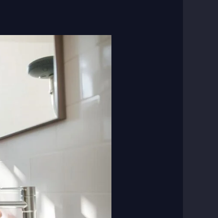
فني
صحي
بالدسمة
|
50267365
|
خدمات
سريعة
وموثوقة