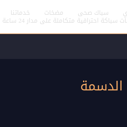
ي
سباك صحى
مضخات
خدماتنا
اكة احترافية متكاملة على مدار 24 ساعة
الدسمة