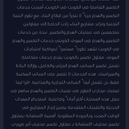
التكسير الشاملة في الكويت في الكويت، أصبحت خدمات
التكسير والهدم جزءاً لا يتجزأ من قطاع البناء. مع تطور البنية
التحتية وتزايد مشاريع البناء، زادت الحاجة إلى مقاولين
متخصصين في عمليات الهدم والتكسير. نبذة عن خدمات
التكسير والهدم في السوق الكويتي خدمات التكسير والهدم
في الكويت تشهد تطوراً مستمراً لمواكبة احتياجات
السوق. مقاول تكسير بالكويت يقدم خدمات متكاملة
تشمل تكسير المباني، الهدم الجزئي والكامل، وإزالة البلاط
والسيراميك. هذه الخدمات لا تقتصر على المباني السكنية
فقط، بل تشمل أيضاً المباني التجارية والصناعية. اقرا ايضا :
تسليك مجاري التطور في تقنيات التكسير والهدم ساهم في
جعل هذه العمليات أكثر أماناً وفاعلية. استخدام المعدات
الحديثة والتقنيات المتقدمة يضمن إنجاز المشاريع في
الوقت المحدد وبالجودة المطلوبة. أهمية الاستعانة بمقاول
تكسير محترف الاستعانة بـ مقاول تكسير محترف أمر ضروري