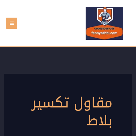
خطي
لى
لمحتوى
مقاول تكسير
بلاط