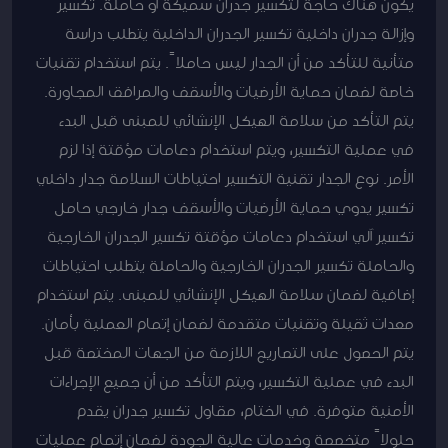
يكون هناك حاجة لتكسير جدران سميكة أو حاملة. تكسير
وإزالة جدران داخلية تكسير الجدران الداخلية يتطلب دراسة
متأنية للتأكد من أن الجدار ليس حاملاً. يتم استخدام تقنيات
خاصة لضمان حماية الأرضيات والأسقف والمرافق المجاورة.
يتم التأكد من سلامة الهيكل الإنشائي للمبنى قبل البدء
في عملية التكسير، ويتم استخدام دعامات مؤقتة إذا لزم
الأمر. نوع الجدار تقنية التكسير احتياطات السلامة جدار داخلي
تكسير يدوي حماية الأرضيات والأسقف جدار خارجي حامل
تكسير آلي استخدام دعامات مؤقتة تكسير الجدران الخارجية
والحاملة تكسير الجدران الخارجية والحاملة يتطلب احتياطات
إضافية لضمان سلامة الهيكل الإنشائي للمبنى. يتم استخدام
معدات ثقيلة وتقنيات متقدمة لضمان إتمام العملية بأمان.
يتم الحصول على التصاريح اللازمة من الجهات المختصة قبل
البدء في عملية التكسير، ويتم التأكد من أن جميع الإجراءات
الأمنية متوفرة. في الختام، مقاول تكسير جدران يقدم
حلولاً متخصصة وخدمات عالية الجودة لضمان إتمام عمليات