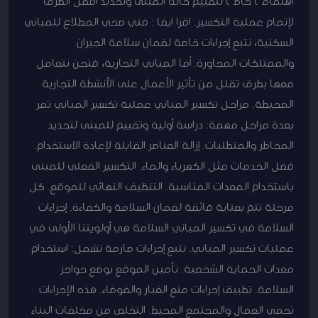
اهتمامًا خاصًا لتقييم حالة المبنى وتحديد أفضل الطرق
لإتمام عملية التكسير. اقرا ايضا : فني صحي المطلاع للمباني
السكنية، نتبع إجراءات خاصة لضمان سلامة الجيران
والممتلكات المجاورة. أما المباني التجارية، فنحن نتعامل
معها بطرق تقلل من تأثير الأعمال على الأنشطة التجارية
المحيطة. مراحل تكسير المباني عملية تكسير المباني تمر
بعدة مراحل مهمة: دراسة أولية وتقييم للمبنى لتحديد
المخاطر والمتطلبات. إزالة العناصر القابلة لإعادة الاستخدام.
فصل الخدمات مثل الكهرباء والماء. التكسير الفعلي للمبنى
باستخدام المعدات المناسبة. التنظيف النهائي للموقع. كل
مرحلة تتم بعناية فائقة لضمان السلامة والكفاءة. إجراءات
السلامة في تكسير المباني السلامة هي أولويتنا الأولى في
عمليات تكسير المباني. نتبع إجراءات صارمة تشمل: استخدام
معدات الحماية الشخصية. تأمين الموقع بوضع حواجز
السلامة. تطبيق إجراءات منع الغبار والضوضاء. هذه الإجراءات
تحمي العمال والمجتمع المحيط. التخلص من مخلفات البناء