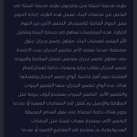
بطرق صديقة للبيئة نحن ملتزمون بطرق صديقة للبيئة في
التخلص من مخلفات البناء. تشمل هذه الطرق: إعادة التدوير.
فصل المواد القابلة للاستخدام. التخلص الآمن من المواد
الخطرة. هذه الممارسات تساهم في حماية البيئة وتقليل
الأثر السلبي لعمليات البناء. مقاول تكسير جدران: حلول
متخصصة عندما يتعلق الأمر بتكسير الجدران، يجب الاعتماد
على مقاول تكسير جدران متخصص لضمان السلامة والجودة.
تكسير الجدران يتطلب دراية ومهارات خاصة لضمان إتمام
العملية بدون أضرار جانبية. أنواع تكسير الجدران وتقنياتها
هناك عدة أنواع لتكسير الجدران، منها التكسير اليدوي
والتكسير الآلي. التكسير اليدوي يستخدم أدوات يدوية مثل
المطرقة والإزميل، ويُفضل في المساحات الصغيرة أو عندما
يكون هناك حاجة للحفاظ على بعض العناصر المحيطة.
التكسير الآلي يستخدم معدات ثقيلة مثل الحفارات
الهيدروليكية، ويُستخدم في المشاريع الكبيرة أو عندما