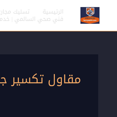
خطي
لى
الرئيسية
تسليك مجار
لمحتوى
فني صحي السالمي | خدمات سب
مقاول تكسير جد