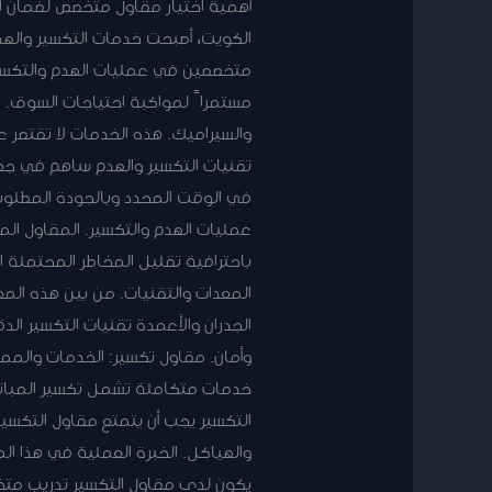
أهمية اختيار مقاول متخصص لضمان ال
الكويت، أصبحت خدمات التكسير والهدم ج
متخصصين في عمليات الهدم والتكسير
مستمراً لمواكبة احتياجات السوق. م
والسيراميك. هذه الخدمات لا تقتصر ع
تقنيات التكسير والهدم ساهم في جعل 
في الوقت المحدد وبالجودة المطلوبة
عمليات الهدم والتكسير. المقاول المح
باحترافية تقليل المخاطر المحتملة 
المعدات والتقنيات. من بين هذه المعد
الجدران والأعمدة تقنيات التكسير الد
وأمان. مقاول تكسير: الخدمات والمم
خدمات متكاملة تشمل تكسير المباني، 
التكسير يجب أن يتمتع مقاول التكسير
والهياكل. الخبرة العملية في هذا الم
يكون لدى مقاول التكسير تدريب متخص