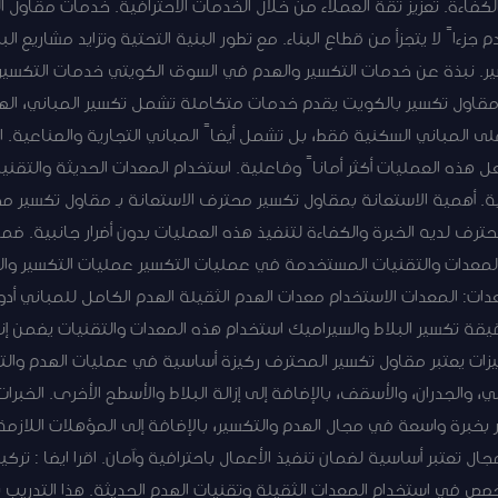
كفاءة. تعزيز ثقة العملاء من خلال الخدمات الاحترافية. خدمات مقاول 
زءاً لا يتجزأ من قطاع البناء. مع تطور البنية التحتية وتزايد مشاريع البن
. نبذة عن خدمات التكسير والهدم في السوق الكويتي خدمات التكسير 
قاول تكسير بالكويت يقدم خدمات متكاملة تشمل تكسير المباني، الهدم ا
لى المباني السكنية فقط، بل تشمل أيضاً المباني التجارية والصناعية. ا
هذه العمليات أكثر أماناً وفاعلية. استخدام المعدات الحديثة والتقني
. أهمية الاستعانة بمقاول تكسير محترف الاستعانة بـ مقاول تكسير 
ترف لديه الخبرة والكفاءة لتنفيذ هذه العمليات بدون أضرار جانبية. ضما
المعدات والتقنيات المستخدمة في عمليات التكسير عمليات التكسير و
ات: المعدات الاستخدام معدات الهدم الثقيلة الهدم الكامل للمباني أدو
قيقة تكسير البلاط والسيراميك استخدام هذه المعدات والتقنيات يضمن إن
يزات يعتبر مقاول تكسير المحترف ركيزة أساسية في عمليات الهدم وال
والجدران، والأسقف، بالإضافة إلى إزالة البلاط والأسطح الأخرى. الخب
 بخبرة واسعة في مجال الهدم والتكسير، بالإضافة إلى المؤهلات اللازم
جال تعتبر أساسية لضمان تنفيذ الأعمال باحترافية وآمان. اقرا ايضا : ت
ص في استخدام المعدات الثقيلة وتقنيات الهدم الحديثة. هذا التدري