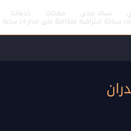
ي
سباك صحى
مضخات
خدماتنا
اكة احترافية متكاملة على مدار 24 ساعة
ران