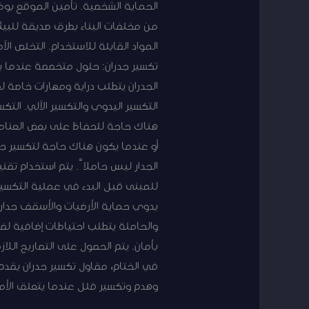
الحماية الشخصية. تأمين الموقع بوضع
من مخلفات البناء بطرق صديقة للبيئ
المواد القابلة للاستخدام. التخلص ال
تكسير جدران: حلول متخصصة عندما يت
الجدران يتطلب دراية ومهارات خاصة لضم
التكسير اليدوي والتكسير الآلي. الت
هناك حاجة للحفاظ على بعض العناصر 
أو عندما يكون هناك حاجة لتكسير جدر
الجدار ليس حاملاً. يتم استخدام تقن
للمبنى قبل البدء في عملية التكسير، 
يدوي حماية الأرضيات والأسقف جدار 
والحاملة يتطلب احتياطات إضافية لض
بأمان. يتم الحصول على التصاريح اللا
في الختام، مقاول تكسير جدران يقدم
وهدم وتكسير فلل عندما يتعلق الأمر