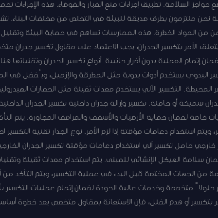
 حواجز السلامة. تطبيق إجراءات منع الغبار والضوضاء. هذه الإجراءات تح
ة نحن ملتزمون بطرق صديقة للبيئة في التخلص من مخلفات البناء. تشم
آمن من المواد الخطرة. هذه الممارسات تساهم في حماية البيئة وتقليل ال
علق الأمر بتكسير الجدران، يجب الاعتماد على مقاول تكسير جدران متخ
ان إتمام العملية بدون أضرار جانبية. أنواع تكسير الجدران وتقنياتها هنا
كسير اليدوي يستخدم أدوات يدوية مثل المطرقة والإزميل، ويُفضل في ال
المحيطة. التكسير الآلي يستخدم معدات ثقيلة مثل الحفارات الهيدروليك
ان سميكة أو حاملة. تكسير وإزالة جدران داخلية تكسير الجدران الداخلية
يات خاصة لضمان حماية الأرضيات والأسقف والمرافق المجاورة. يتم التأ
ويتم استخدام دعامات مؤقتة إذا لزم الأمر. نوع الجدار تقنية التكسير ا
خارجي حامل تكسير آلي استخدام دعامات مؤقتة تكسير الجدران الخارجية 
مان سلامة الهيكل الإنشائي للمبنى. يتم استخدام معدات ثقيلة وتقنيا
زمة من الجهات المختصة قبل البدء في عملية التكسير، ويتم التأكد من أن
 حلولاً متخصصة وخدمات عالية الجودة لضمان إتمام عمليات التكسير ب
 بتكسير أو هدم الفلل، فإن الاستعانة بمقاول متخصص يعد خطوة أساس