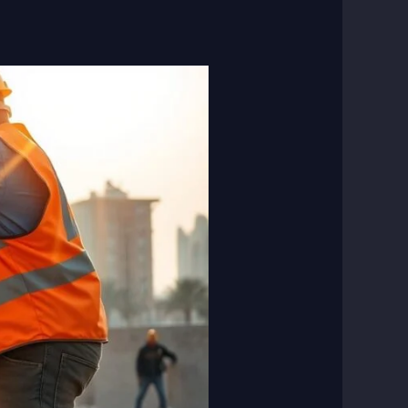
مقاول
تكسير
مباني
–
خدمات
هدم
وتكسير
متكاملة