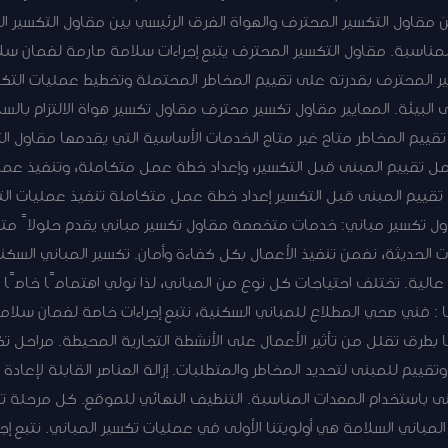
 مقاول التكسير المحترف والهواة الفرق الرئيسي بين مقاول التكسير ال
المناسبة. مقاول التكسير المحترف يتبع إجراءات سلامة صارمة لضمان سل
ر المحترف بقدرته على تقييم المخاطر المحتملة وتخطيط عمليات التكس
لى البيئة. المعايير مقاول تكسير محترف مقاول تكسير هواة الالتزام با
قييم المخاطر متاح غير متاح الخدمات الأساسية التي يقدمها مقاول ال
تقييم المبنى قبل التكسير، وإعداد خطة عمل متكاملة، وتنفيذ عمليا
تقييم المبنى قبل التكسير إعداد خطة عمل متكاملة تنفيذ عمليات الت
ول تكسير مباني: خدمات متخصصة مقاول تكسير مباني يقدم حلولاً متك
ت الحديثة، نضمن تنفيذ الأعمال بكل كفاءة وأمان. تكسير المباني السكن
ة عالية. تختلف احتياجات كل نوع من المباني، لذا نولي اهتمامًا خاصًا
ضا : فني صحي المطلاع للمباني السكنية، نتبع إجراءات خاصة لضمان سلامة
 بطرق تقلل من تأثير الأعمال على الأنشطة التجارية المحيطة. مراحل ت
قييم للمبنى لتحديد المخاطر والمتطلبات. إزالة العناصر القابلة لإعاد
مبنى باستخدام المعدات المناسبة. التنظيف النهائي للموقع. كل مرحلة ت
 المباني السلامة هي أولويتنا الأولى في عمليات تكسير المباني. نتبع إ