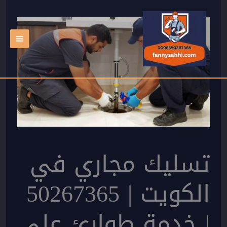
خطي
لى
لمحتوى
تسليك مجاري في
الكويت | 50267365
| خدمة طوارئ على