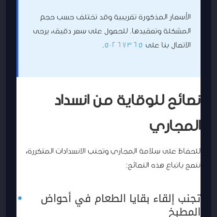
الأسعار المذكورة تقريبية وقد تختلف حسب حجم
المشكلة وتعقيدها. للحصول على سعر دقيق، يرجى
الاتصال بنا على
50267365
.
نصائح للوقاية من انسداد
المجاري
للحفاظ على سلامة المجاري وتجنب الانسدادات المتكررة،
ننصح باتباع هذه النصائح:
تجنب إلقاء بقايا الطعام في أحواض
المطبخ